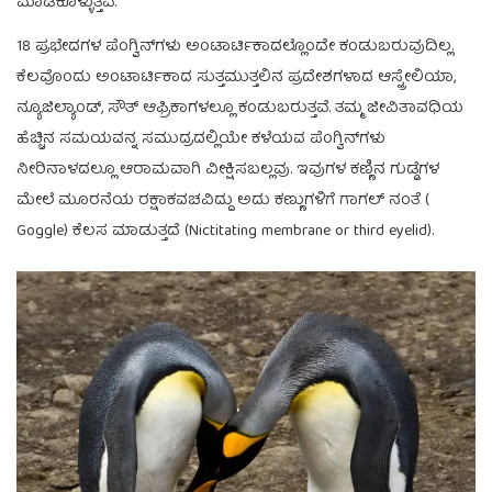
ಮಾಡಿಕೊಳ್ಳುತ್ತವೆ.
18 ಪ್ರಭೇದಗಳ ಪೆಂಗ್ವಿನ್‌‌ಗಳು ಅಂಟಾರ್ಟಿಕಾದಲ್ಲೊಂದೇ ಕಂಡುಬರುವುದಿಲ್ಲ.
ಕೆಲವೊಂದು ಅಂಟಾರ್ಟಿಕಾದ ಸುತ್ತಮುತ್ತಲಿನ ಪ್ರದೇಶಗಳಾದ ಆಸ್ಟ್ರೇಲಿಯಾ,
ನ್ಯೂಜಿಲ್ಯಾಂಡ್, ಸೌತ್ ಆಫ್ರಿಕಾಗಳಲ್ಲೂ ಕಂಡುಬರುತ್ತವೆ. ತಮ್ಮ ಜೀವಿತಾವಧಿಯ
ಹೆಚ್ಚಿನ ಸಮಯವನ್ನ ಸಮುದ್ರದಲ್ಲಿಯೇ ಕಳೆಯವ ಪೆಂಗ್ವಿನ್‌‌ಗಳು
ನೀರಿನಾಳದಲ್ಲೂ ಆರಾಮವಾಗಿ ವೀಕ್ಷಿಸಬಲ್ಲವು. ಇವುಗಳ ಕಣ್ಣಿನ ಗುಡ್ಡೆಗಳ
ಮೇಲೆ ಮೂರನೆಯ ರಕ್ಷಾಕವಚವಿದ್ದು ಅದು ಕಣ್ಣುಗಳಿಗೆ ಗಾಗಲ್ ನಂತೆ (
Goggle) ಕೆಲಸ ಮಾಡುತ್ತದೆ (Nictitating membrane or third eyelid).