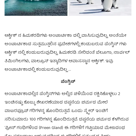
ಆರ್ಕ್ಟಿಕ್ ನ ಹಿಮಕರಡಿಗಳು ಅಂಟಾರ್ಟಿಕಾ ದಲ್ಲಿ ವಾಸಿಸುವುದಿಲ್ಲ. ಅಂತೆಯೇ
ಅಂಟಾರ್ಟಿಕಾದ ಸುತ್ತಮುತ್ತಲಿನ ಪ್ರದೇಶಗಳಲ್ಲಿ ಕಂಡುಬರುವ ಪೆಂಗ್ವಿನ್‌‌ ಗಳು
ಆರ್ಕ್ಟಿಕ್ ನಲ್ಲಿ ಕಂಡುಬರುವುದಿಲ್ಲ. ಹಿಮಕರಡಿ ಸೇರಿದಂತೆ ಬೆಲೂಗಾ, ನಾರ್ವಲ್
ತಿಮಿಂಗಿಲಗಳು, ವಾಲ್ರೂಸ್ ಇತ್ಯಾದಿಗಳ ಆವಾಸಸ್ಥಾನ ಆರ್ಕ್ಟಿಕ್. ಇವು
ಅಂಟಾರ್ಟಿಕಾದಲ್ಲಿ ಕಂಡುಬರುವುದಿಲ್ಲ …
ಪೆಂಗ್ವಿನ್
ಅಂಟಾರ್ಟಿಕಾದಲ್ಲಿನ ಪೆಂಗ್ವಿನ್‌‌ಗಳು ಅಲ್ಲಿನ ಚಳಿಯಿಂದ ರಕ್ಷಿಸಿಕೊಳ್ಳಲು 2
ಇಂಚಿನಷ್ಟು ಕೊಬ್ಬು ಶೇಖರಣೆಯಾದ ದಪ್ಪನೆಯ ಚರ್ಮದ ಮೇಲೆ
ವಾಟರಪ್ರೂಪ್ ಗರಿಗಳನ್ನ ಹೊಂದಿರುತ್ತವೆ. ಒಂದು ಸ್ಕ್ವೇರ್ ಇಂಚಿಗೆ
ಸರಿಸುಮಾರು 100 ಗರಿಗಳನ್ನ ಹೊಂದಿರುತ್ತವೆ. ದಪ್ಪನೆಯ ಚರ್ಮದ ಕೆಳಗಿರುವ
‘ಪ್ರೀನ್’ ಗಂಥಿಗಳಿಂದ (Preen Gland) ಈ ಗರಿಗಳಿಗೆ ಗಟ್ಟಿಯಾದ ಮೇಣದಂಥ