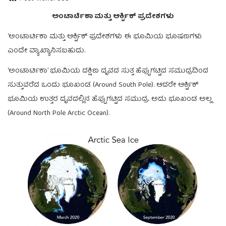
ಅಂಟಾರ್ಟಿಕಾ ಮತ್ತು ಆರ್ಕ್ಟಿಕ್ ಪ್ರದೇಶಗಳು
‘ಅಂಟಾರ್ಟಿಕಾ ಮತ್ತು ಆರ್ಕ್ಟಿಕ್ ಪ್ರದೇಶಗಳು ಈ ಭೂಮಿಯ ಭೂಷಣಗಳು
ಎಂದೇ ವ್ಯಾಖ್ಯಾನಿಸಬಹುದು.
‘ಅಂಟಾರ್ಟಿಕಾ’ ಭೂಮಿಯ ದಕ್ಷಿಣ ದೃವದ ಸುತ್ತ ಹೆಪ್ಪುಗಟ್ಟಿದ ಸಮುದ್ರದಿಂದ
ಸುತ್ತುವರೆದ ಒಂದು ಭೂಖಂಡ (Around South Pole). ಆದರೇ ಆರ್ಕ್ಟಿಕ್
ಭೂಮಿಯ ಉತ್ತರ ದೃವದಲ್ಲಿನ ಹೆಪ್ಪುಗಟ್ಟಿದ ಸಮುದ್ರ. ಅದು ಭೂಖಂಡ ಅಲ್ಲ
(Around North Pole Arctic Ocean).