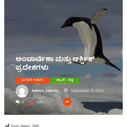
ಅಂಟಾರ್ಟಿಕಾ ಮತ್ತು ಆರ್ಕ್ಟಿಕ್
ಪ್ರದೇಶಗಳು
LATEST POSTS
ಪ್ರಾಣಿ - ಪಕ್ಷಿ
Admin_sahithi
September 17, 2023
0
426
Post Views:
588