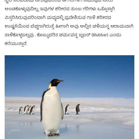
ತೈಲ ಸರಬರಾಜು ಆಗುವುದರಿಂದ ಈ ಗರಿಗಳಿಗೆ ಸಮುದ್ರದ ನೀರು
ಅಂಟಿಕೊಳ್ಳುವುದಿಲ್ಲ. ಇವುಗಳ ಶರೀರದ ತುಂಬ ಗರಿಗಳು ಒತ್ತೊತ್ತಾಗಿ
ವಿಸ್ತರಿಸಿರುವುದರಿಂದಾಗಿ ಮಧ್ಯದಲ್ಲಿ ಪ್ರವೇಶಿಸುವ ಗಾಳಿ ಶರೀರದ
ಉಷ್ಣತೆಯಿಂದ ಬೆಚ್ಚಗಾಗಿರುತ್ತೆ. ಹೀಗಾಗಿ ಅವು ಅಲ್ಲಿನ ಚಳಿಯನ್ನ ಆರಾಮವಾಗಿ
ತಾಳಿಕೊಳ್ಳಬಲ್ಲವು . ಕೊಬ್ಬುಭರಿತ ಚರ್ಮವನ್ನ ಬ್ಲಬರ್ (Blubber) ಎಂದು
ಕರೆಯುತ್ತಾರೆ.