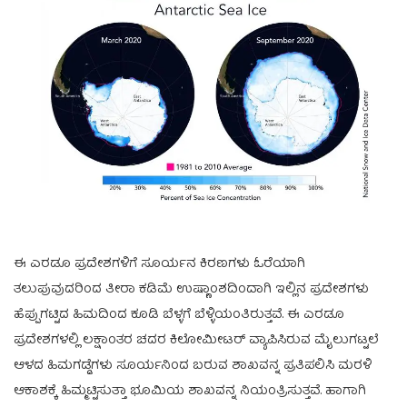
ಈ ಎರಡೂ ಪ್ರದೇಶಗಳಿಗೆ ಸೂರ್ಯನ ಕಿರಣಗಳು ಓರೆಯಾಗಿ
ತಲುಪುವುದರಿಂದ ತೀರಾ ಕಡಿಮೆ ಉಷ್ಣಾಂಶದಿಂದಾಗಿ ಇಲ್ಲಿನ ಪ್ರದೇಶಗಳು
ಹೆಪ್ಪುಗಟ್ಟಿದ ಹಿಮದಿಂದ ಕೂಡಿ ಬೆಳ್ಳಗೆ ಬೆಳ್ಳಿಯಂತಿರುತ್ತವೆ. ಈ ಎರಡೂ
ಪ್ರದೇಶಗಳಲ್ಲಿ ಲಕ್ಷಾಂತರ ಚದರ ಕಿಲೋಮೀಟರ್ ವ್ಯಾಪಿಸಿರುವ ಮೈಲುಗಟ್ಟಲೆ
ಆಳದ ಹಿಮಗಡ್ಡೆಗಳು ಸೂರ್ಯನಿಂದ ಬರುವ ಶಾಖವನ್ನ ಪ್ರತಿಪಲಿಸಿ ಮರಳಿ
ಆಕಾಶಕ್ಕೆ ಹಿಮ್ಮಟ್ಟಿಸುತ್ತಾ ಭೂಮಿಯ ಶಾಖವನ್ನ ನಿಯಂತ್ರಿಸುತ್ತವೆ. ಹಾಗಾಗಿ