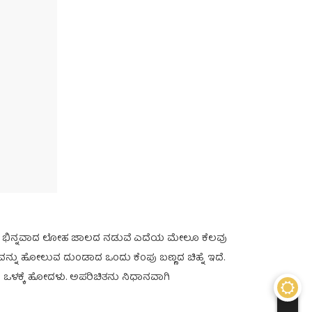
ಿನ್ನ ಭಿನ್ನವಾದ ಲೋಹ ಜಾಲದ ನಡುವೆ ಎದೆಯ ಮೇಲೂ ಕೆಲವು
ಲಕವನ್ನು ಹೋಲುವ ದುಂಡಾದ ಒಂದು ಕೆಂಪು ಬಣ್ಣದ ಚಿಹ್ನೆ ಇದೆ.
ಒಳಕ್ಕೆ ಹೋದಳು. ಅಪರಿಚಿತನು ನಿಧಾನವಾಗಿ