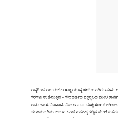
ಆದ್ದರಿಂದ ಆಗಂತುಕನು ಒಬ್ಬ ಯುದ್ಧ ಜೀವಿಯಾಗಿರಬಹುದು.
ಗೆರೆಗಳು ಕಾಣಿಸುತ್ತಿವೆ – ಗೌರವರ್ಣದ ವಕ್ಷಸ್ಥಲದ ಮೇಲೆ ಕಾ
ಅದು ಗಾಯದಿಂದಾದುದೋ ಅಥವಾ ಮಚ್ಚೆಯೋ ಹೇಳಲಾಗುವುದಿಲ್ಲ
ಮುಂದುವರಿದು, ಅವಳು ಹಿಂದೆ ಕುಳಿತಿದ್ದ ಕಲ್ಲಿನ ಮೇಲೆ ಕುಳಿ