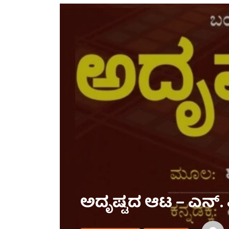
ಅದೃಷ್ಟದ ಆಟ – ಎನ್.