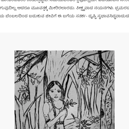
ದಂಡದಂತೆ ಕಾಣುತ್ತಿದ್ದನು. ಸಮಯಬಂದರೆ ಕ್ಷಿಪ್ರದಲ್ಲಿಯೇ ಹೆದೆಯೊಡನೆ ಸೇರಿದರ
ದಿಲ್ಲ. ಆದರೂ ಮೂವತ್ತಕ್ಕೆ ಮೀರಿರಲಾರದು. ತೀಕ್ಷ್ಣವಾದ ನಯನಗಳು. ಭ್ರಮರದಂತೆ 
ುದ್ಧಿಯ ಬೆಂಬಲದಿಂದ ಬದುಕುವ ಜೀವಿಗೆ ಈ ಬಗೆಯ ಸತರ್ಕ- ದೃಷ್ಟಿ ಸ್ವಭಾವಸಿದ್ಧವಾದುದ