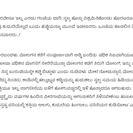
ೂ ಇಲ್ಲ. ಎರಡು ಗಂಟೆಯ ದಾರಿ. ಸ್ವಲ್ಪ ಹೊತ್ತು ವಿಶ್ರಮಿಸಿಕೊಂಡು ಹೊರಟರೂ 
್ರ ಕುದುರೆಯಿಲ್ಲದೆ ಒಂದು ಹೆಜ್ಜೆಯನ್ನೂ ಮುಂದೆ ಇಡಲಾರರು. ಒಂಟೆಯ ಕೂದಲಿನ ಶ
ೆ ಸವಾರರು…!’
ೊರಬಂದಳು. ಮೋಂಗನ ಕತೆಗೆ ಸಂಪೂರ್ಣವಾಗಿ ಅಡ್ಡಿ ಬಂದಿತು. ಪಥಿಕ ನಿಜವಾಗಿಯೂ ಬಹ
ಸುಗೋಪಾ ಪಥಿಕನ ಬೊಗಸೆಗೆ ನೀರೆರೆಯುತ್ತಾ ಮೋಂಗನ ಕಡೆಗೆ ತಿರುಗಿ ‘ಮೋಂಗ್, ಇನ್ನು
ಾಗಿ, ನಿನ್ನ ಬುರುಡೆಯನ್ನೇ ಕಚ್ಚಿ ಬಿಟ್ಟಾಳು’ ಎಂದು ನುಡಿದಳು. ಮೇಲೆ ನೋಡುತ್ತಾನೆ
 ಮೇಲೆದ್ದು ನಿಂತನು. ಕಾಡಿನಲ್ಲಿ ಹಲ್ಲುಜ್ಜುವ ಕಡ್ಡಿಯನ್ನು ಹುಡುಕಲು ಸ್ವಲ್ಪ ಸಮಯ ಹ
ಕ್ತಿಯೂ ಇಲ್ಲ. ನಾಗಸೇನೆಯ ಬಳಿಗೆ ಹೋಗುವಷ್ಟರಲ್ಲಿ ಇಳಿ ಹೊತ್ತಾದರೂ ಆಗಬಹುದು
ಇಪ್ಪತ್ತೈದು ವರ್ಷಗಳ ಹಿಂದಿನ ವೀರಗಾಥೆಯನ್ನು ಆಗಂತುಕನಿಗೆ ತಿಳಿಸಬೇಕೆಂಬ ಹಂಬಲ 
ನಿಯಲ್ಲಿ ‘ಕತ್ತಿಯ ಅಲಗು, ಕುದುರೆಯ ಹಿಂಗಾಲು, ವನಿತೆಯರ ಕುಡಿನೋಟ’ ಎಂಬ 