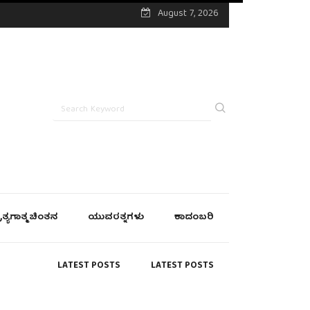
August 7, 2026
್ರತ್ಯಗಾತ್ಮ ಚಿಂತನ
ಯುವರತ್ನಗಳು
ಕಾದಂಬರಿ
LATEST POSTS
LATEST POSTS