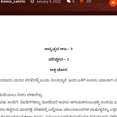
Admin_sahithi
January 9, 2022
0
231
ಅದೃಷ್ಟದ ಆಟ – 3
ಪರಿಚ್ಛೇದ – 2
ಅಶ್ವ ಚೋರ
ದಾರು ಮರದ ನೆರಳಿನಲ್ಲಿ ಬಂದು ನಿಂತಿದ್ದಾನೆ. ಇವರ ಬಳಿಗೆ ಅವನು ಯಾವಾಗ ಸದ್
ುಡಿಯಲು ನೀರು ಬೇಕಾಗಿತ್ತು.
ಉಡಿಗೆ- ತೊಡಿಗೆಗಳನ್ನು ನೋಡಿದರೆ ಅವನು ಆಗಂತುಕನೆಂಬುದಕ್ಕೆ ಸಂಶಯ ಬರುವುದಿ
್ಟಿರುವ ಪಾದರಕ್ಷೆ. ದೇಹದಲ್ಲಿ ಎಲ್ಲಿಯೂ ಮಾಂಸಖಂಡಗಳ ಬಾಹುಳ್ಯವಿಲ್ಲ. ಎತ್ತರಕ್ಕೆ ತಕ್ಕ