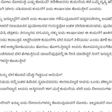
ಾರದ ನೋಟ ನೋಡುತ್ತ) ಎಷ್ಟು ಕೊಡುವೆ? ಶಶಿಶೇಖರನು ಕುದುರೆಯ ಕಡೆ ಒಮ್ಮೆ ದೃಷ್ಟಿ 
ಜಿತವಾಗಿ (ಜೀನು ಸಹಿತವಾದ) ಕುದುರೆಗೆ ಐದು ಕಾರ್ಷಾಪಣ ಕೊಡುತ್ತೇನೆ’ ಎಂದನು.
ು ಇನ್ನೊಬ್ಬರಿಗೆ ಮಾರಿ ಐದು ಕಾರ್ಷಾಪಣ ಗಳಿಸುವುದಾದರೆ ದಡ್ಡತನವೇನಲ್ಲ. ಅಪಹರಿಸ
ೇ ಇರುತ್ತದೆ. ಆದರೆ ರಾಜದೂತನ ಪ್ರಯೋಜನದ ಗುರುತ್ವವೋ ಬಹಳ ಬೆಲೆಬಾಳುವಂಥದು.
ಾವಿಸಿ, ಚಿತ್ರಕನು ತಿರಸ್ಕಾರದ ನಗುವನ್ನು ನಕ್ಕು ‘ಐದು ಕಾರ್ಷಾಪಣ! ಈ ಕುದುರೆಗೆ 
ರೆಂದು ಕಾಣುತ್ತದೆ. ಆದ್ದರಿಂದಲೇ ಕುದುರೆಗ¼ ಬೆಲೆ ನಿಮಗೆ ತಿಳಿಯದು’ ಎಂದು ಹೇಳಿ 
ಕಡೆ ಅಶ್ವಾರೋಹಿಯಯು ಹೊರಟು ಹೋಗುತ್ತಿದ್ದಾನೆ. ಅವನು ಕೋಪವನ್ನುನುಂಗಿಕೊಂ
ತವಾದ ಬೆಲೆ ಹೇಳುತ್ತಿರುವೆ. ಪಾಟಲಿಪುತ್ರದಲ್ಲಿ ಈ ರೀತಿ ಮಾಡಿದ್ದರೆ ನಿನಗೆ ಇನ್ನೂರ
್ನೇ ಕೊಡುತ್ತೇನೆ’
್ನು ಬೆಲೆ ಕೊಡದೆ (ಬಿಟ್ಟಿ) ಗಿಟ್ಟಿಸುವ ಆಸೆಯೇ?
್ಡಿನ ವಿಷಯ ದಲ್ಲಿ ಬಹಳ ಹಿಡಿತದ ಸ್ವಭಾವದವನು. ಕಾರಣವಿಲ್ಲದೆ ಅವನು ಒಂದು ಚಿಕ್
ಿದ್ದಾನೆ. ಅವನು ಅಸ್ಥಿರನಾಗಿ ‘ಈಗ ಮತ್ತೆ ಕುದುರೆಯ ಬೆಲೆ! ಐದು ದೀನಾರುಗಳು
. ಕುದುರೆಗಾಗಿ ಇನ್ನೂ ಐದು ದೀನಾರುಗಳನ್ನು ಕೊಡುವುದಾದರೆ ನೋಡು. ಇಲ್ಲವಾದರ