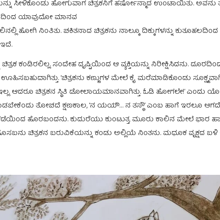
ನ್ನು ಸೀಳಿಕೊಂಡು ಹೋಗುವಾಗ ಚಿತ್ರಕನಿಗೆ ಹರ್ಷೋನ್ಮಾದ ಉಂಟಾಯಿತು. ಅವನು ತಲೆ ಎ
 ದೂರದಿಂದ ಯಾವುದೋ ಮಾನವ
ನಲ್ಲಿ ಹೋಗಿ ನಿಂತಿತು. ಚಕಿತನಾದ ಚಿತ್ರಕನು ನಾಲ್ಕೂ ದಿಕ್ಕುಗಳನ್ನು ಕುತೂಹಲ
 ಇದೆ.
ರಕ ಕಂಡಿರಲಿಲ್ಲ. ಸಂದೇಹ ದೃಷ್ಟಿಯಿಂದ ಆ ವ್ಯಕ್ತಿಯನ್ನು ನಿರೀಕ್ಷಿಸಿದನು. ದೂರದ
ಬಹುದಾಗಿತ್ತು. ‘ಚಿತ್ರಕನು ಕಣ್ಣುಗಳ ಮೇಲೆ ಕೈ ಮರೆಮಾಡಿಕೊಂಡು ಸೂಕ್ಷ್ಮವಾ
್ಲ. ಆದರೂ ಚಿತ್ರಕನ ಸ್ಥಿತಿ ಡೋಲಾಯಮಾನವಾಗಿತ್ತು. ಓಡಿ ಹೋಗಲೇ!’ ಎಂದು ಯೋಚಿ
ಡಬೇಕೆಂದು ತೋಚದೆ ಕ್ಷಣಕಾಲ, ‘ನ ಯಯೌ… ನ ತಸ್ಥೌ’ ಎಂಬ ಹಾಗೆ ಇರಲೂ ಆಗದೆ ಹ
ಯಿಂದ ಹೊರಬಂದನು. ಕುದುರೆಯು ಕುಂಟುತ್ತ, ಮೂರು ಕಾಲಿನ ಮೇಲೆ ಭಾರ ಹಾಕುತ್ತ ಬ
ಆ ಹೊಸಬನು ಚಿತ್ರಕನ ಬರುವಿಕೆಯನ್ನು ಕಂಡು ಅಲ್ಲಿಯೆ ನಿಂತನು. ಮಧೂಕ ವೃಕ್ಷದ ಬಳ