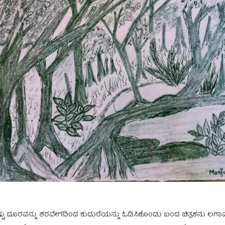
ದೂರವನ್ನು ಶರವೇಗದಿಂದ ಕುದುರೆಯನ್ನು ಓಡಿಸಿಕೊಂಡು ಬಂದ ಚಿತ್ರಕನು ಲಗಾಮು ಎ