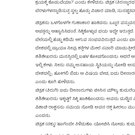
ಕ್ರಯಕ್ಕೆ ಕೊಡುವೆಯಾ?’ ಎಂದು ಕೇಳಿದನು. ಚಿತ್ರಕ (ತಿರಸ್ಕ
ಬೆರಳುಗಳನ್ನಾಡಿಸುತ್ತ ಸ್ವಲ್ಪ ಹೊತ್ತು ವಿಚಾರ ಮಾಡಿ, ಸುಸಜ್
ಚಿತ್ರಕನು ಒಳಗೊಳಗೇ ಗುಣಾಕಾರ ಹಾಕಿದನು. ಒಬ್ಬರ ವಸ್ತುವನ್ನ
ಆಪತ್ತನ್ನು ಆಹ್ವಾನಿಸಿದಂತೆ. ಸಿಕ್ಕಿಕೊಳ್ಳುವ ಭಯ ಇದ್ದ
ಬೆಲೆಯಲ್ಲಿ ಹೆಚ್ಚು ಕಡಿಮೆ ಆಗುವ ಸಂಭವವಿರುತ್ತದೆ ಎಂದು ಭ
ದೇಶದಲ್ಲಿ ಪ್ರಾಯಃ ನೀವು ಕತ್ತೆಗಳ ಮೇಲೆ ಸವಾರಿ ಮಾಡುತ್ತೀ
ಶಶಿಶೇಖರನು ಮನಸ್ಸಿನಲ್ಲಿ ಬಹಳ ಕೋಪಗೊಂಡನು. ಆದರೆ ಆ 
ಇಲ್ಲಿ ಕೇಳು. ನೀನು ನಮ್ಮ ಅಸಹಾಯ ಸ್ಥಿತಿಯನ್ನು ನೋಡಿ ಅನುಚಿ
ದೇಶದಲ್ಲಿ-, ಹೋಗಲಿ ಬಿಡು ಆ ವಿಷಯ ಬೇಡ, ಐದು ದೀನಾರಗಳನ
ಎಂದು ಕೂಗಿ ಹೇಳಿದನು.
ಚಿತ್ರಕ (ತಿರುಗಿ) ಐದು ದೀನಾರುಗಳು ಜೀನಿನ ಮೌಲ್ಯ. ಕುದುರೆಯನ
ಶಶಿಶೇಖರನು ಇಕ್ಕಟ್ಟಿಗೆ ಸಿಕ್ಕಿ ಹಾಕಿಕೊಂಡನು. ಅವನು ದುಡ
ಪಿಶಾಚಿ ರಾಕ್ಷಸನು ಸಮಯ ನೋಡಿ ಅವನ ರಕ್ತ ಹೀರಲು ಮುಂದಾಗ
ಎಂದನು.
ಚಿತ್ರಕ (ನಕ್ಕು) ‘ಹಾಗೆಂದೇ ತಿಳಿದುಕೊ. ಯೋಚಿಸಿ ನೋಡು