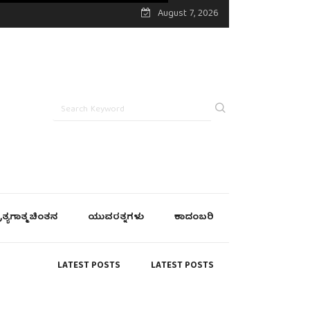
August 7, 2026
್ರತ್ಯಗಾತ್ಮ ಚಿಂತನ
ಯುವರತ್ನಗಳು
ಕಾದಂಬರಿ
LATEST POSTS
LATEST POSTS