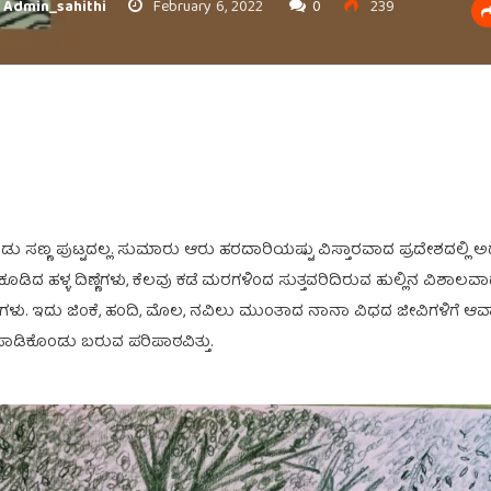
Admin_sahithi
February 6, 2022
0
239
 ಸಣ್ಣ ಪುಟ್ಟದಲ್ಲ. ಸುಮಾರು ಆರು ಹರದಾರಿಯಷ್ಟು ವಿಸ್ತಾರವಾದ ಪ್ರದೇಶದಲ್ಲಿ ಅದು ವ
ೂಡಿದ ಹಳ್ಳ ದಿಣ್ಣೆಗಳು, ಕೆಲವು ಕಡೆ ಮರಗಳಿಂದ ಸುತ್ತವರಿದಿರುವ ಹುಲ್ಲಿನ ವಿಶಾಲ
 ತೊರೆಗಳು. ಇದು ಜಿಂಕೆ, ಹಂದಿ, ಮೊಲ, ನವಿಲು ಮುಂತಾದ ನಾನಾ ವಿಧದ ಜೀವಿಗಳಿಗೆ
ಾಡಿಕೊಂಡು ಬರುವ ಪರಿಪಾಠವಿತ್ತು.