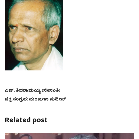
ಎನ್. ಶಿವರಾಮಯ್ಯ (ನೇನಂಶಿ)
ಚಿತ್ರಸಂಗ್ರಹ: ಮಂಜುಳಾ ಸುದೀಪ್
Related post