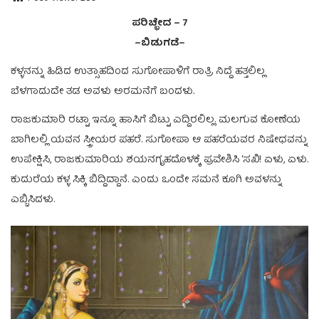
ಪರಿಚ್ಛೇದ – 7
–ಬಿಡುಗಡೆ–
ಕಳ್ಳನನ್ನು ಹಿಡಿದ ಉತ್ಸಾಹದಿಂದ ಸುಗೋಪಾಳಿಗೆ ರಾತ್ರಿ ನಿದ್ದೆ ಹತ್ತಲಿಲ್ಲ
ಬೆಳಗಾದುದೇ ತಡ ಅವಳು ಅರಮನೆಗೆ ಬಂದಳು.
ರಾಜಕುಮಾರಿ ರಟ್ಟಾ ಇನ್ನೂ ಹಾಸಿಗೆ ಬಿಟ್ಟು ಎದ್ದಿರಲಿಲ್ಲ. ಮಲಗುವ ಕೋಣೆಯ
ಬಾಗಿಲಲ್ಲಿ ಯವನ ಸ್ತ್ರೀಯರ ಪಹರೆ. ಸುಗೋಪಾ ಆ ಪಹರೆಯವರ ನಿಷೇಧವನ್ನು
ಉಪೇಕ್ಷಿಸಿ, ರಾಜಕುಮಾರಿಯ ಶಯನಗೃಹದೊಳಕ್ಕೆ ಪ್ರವೇಶಿಸಿ ‘ಸಖಿ! ಏಳು, ಏಳು.
ಕುದುರೆಯ ಕಳ್ಳ ಸಿಕ್ಕಿ ಬಿದ್ದಿದ್ದಾನೆ. ಎಂದು ಒಂದೇ ಸಮನೆ ಕೂಗಿ ಅವಳನ್ನು
ಎಬ್ಬಿಸಿದಳು.