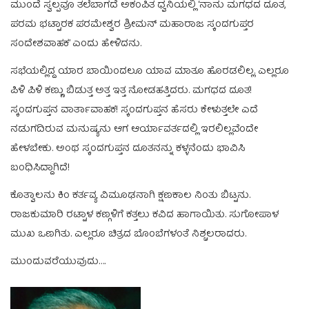
ಮುಂದೆ ಸ್ವಲ್ಪವೂ ತಲೆಬಾಗದೆ ಅಕಂಪಿತ ಧ್ವನಿಯಲ್ಲಿ ‘ನಾನು ಮಗಧದ ದೂತ,
ಪರಮ ಭಟ್ಟಾರಕ ಪರಮೇಶ್ವರ ಶ್ರೀಮನ್ ಮಹಾರಾಜ ಸ್ಕಂದಗುಪ್ತರ
ಸಂದೇಶವಾಹಕ’ ಎಂದು ಹೇಳಿದನು.
ಸಭೆಯಲ್ಲಿದ್ದ ಯಾರ ಬಾಯಿಂದಲೂ ಯಾವ ಮಾತೂ ಹೊರಡಲಿಲ್ಲ. ಎಲ್ಲರೂ
ಪಿಳಿ ಪಿಳಿ ಕಣ್ಣು ಬಿಡುತ್ತ ಅತ್ತ ಇತ್ತ ನೋಡಹತ್ತಿದರು. ಮಗಧದ ದೂತ!
ಸ್ಕಂದಗುಪ್ತನ ವಾರ್ತಾವಾಹಕ! ಸ್ಕಂದಗುಪ್ತನ ಹೆಸರು ಕೇಳುತ್ತಲೇ ಎದೆ
ನಡುಗದಿರುವ ಮನುಷ್ಯನು ಆಗ ಆರ್ಯಾವರ್ತದಲ್ಲಿ ಇರಲಿಲ್ಲವೆಂದೇ
ಹೇಳಬೇಕು. ಅಂಥ ಸ್ಕಂದಗುಪ್ತನ ದೂತನನ್ನು ಕಳ್ಳನೆಂದು ಭಾವಿಸಿ
ಬಂಧಿಸಿದ್ದಾಗಿದೆ!
ಕೊತ್ವಾಲನು ಕಿಂ ಕರ್ತವ್ಯ ವಿಮೂಢನಾಗಿ ಕ್ಷಣಕಾಲ ನಿಂತು ಬಿಟ್ಟನು.
ರಾಜಕುಮಾರಿ ರಟ್ಟಾಳ ಕಣ್ಗಳಿಗೆ ಕತ್ತಲು ಕವಿದ ಹಾಗಾಯಿತು. ಸುಗೋಪಾಳ
ಮುಖ ಒಣಗಿತು. ಎಲ್ಲರೂ ಚಿತ್ರದ ಬೊಂಬೆಗಳಂತೆ ನಿಶ್ಚಲರಾದರು.
ಮುಂದುವರೆಯುವುದು….