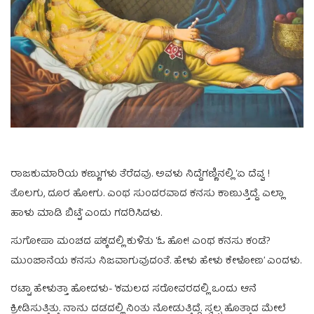
ರಾಜಕುಮಾರಿಯ ಕಣ್ಣುಗಳು ತೆರೆದವು. ಅವಳು ನಿದ್ದೆಗಣ್ಣಿನಲ್ಲಿ ‘ಏ ದೆವ್ವ !
ತೊಲಗು, ದೂರ ಹೋಗು. ಎಂಥ ಸುಂದರವಾದ ಕನಸು ಕಾಣುತ್ತಿದ್ದೆ. ಎಲ್ಲಾ
ಹಾಳು ಮಾಡಿ ಬಿಟ್ಟೆ’ ಎಂದು ಗದರಿಸಿದಳು.
ಸುಗೋಪಾ ಮಂಚದ ಪಕ್ಕದಲ್ಲಿ ಕುಳಿತು ‘ಓ ಹೋ! ಎಂಥ ಕನಸು ಕಂಡೆ?
ಮುಂಜಾನೆಯ ಕನಸು ನಿಜವಾಗುವುದಂತೆ. ಹೇಳು ಹೇಳು ಕೇಳೋಣ’ ಎಂದಳು.
ರಟ್ಟಾ ಹೇಳುತ್ತಾ ಹೋದಳು- ‘ಕಮಲದ ಸರೋವರದಲ್ಲಿ ಒಂದು ಆನೆ
ಕ್ರೀಡಿಸುತ್ತಿತ್ತು. ನಾನು ದಡದಲ್ಲಿ ನಿಂತು ನೋಡುತ್ತಿದ್ದೆ. ಸ್ವಲ್ಪ ಹೊತ್ತಾದ ಮೇಲೆ