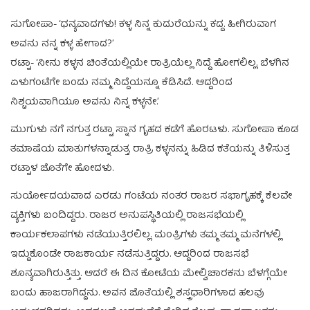
ಸುಗೋಪಾ- ‘ಧನ್ಯವಾದಗಳು! ಕಳ್ಳ ನಿನ್ನ ಕುದುರೆಯನ್ನು ಕದ್ದ. ಹೀಗಿರುವಾಗ
ಅವನು ನನ್ನ ಕಳ್ಳ ಹೇಗಾದ?’
ರಟ್ಟಾ- ‘ನೀನು ಕಳ್ಳನ ಚಿಂತೆಯಲ್ಲಿಯೇ ರಾತ್ರಿಯೆಲ್ಲ ನಿದ್ದೆ ಹೋಗಲಿಲ್ಲ. ಬೆಳಗಿನ
ಏಳುಗಂಟೆಗೇ ಬಂದು ನಮ್ಮ ನಿದ್ದೆಯನ್ನೂ ಕೆಡಿಸಿದೆ. ಆದ್ದರಿಂದ
ನಿಶ್ಚಯವಾಗಿಯೂ ಅವನು ನಿನ್ನ ಕಳ್ಳನೇ.’
ಮುಗುಳು ನಗೆ ನಗುತ್ತ ರಟ್ಟಾ ಸ್ನಾನ ಗೃಹದ ಕಡೆಗೆ ಹೊರಟಳು. ಸುಗೋಪಾ ಕೂಡ
ತಮಾಷೆಯ ಮಾತುಗಳನ್ನಾಡುತ್ತ, ರಾತ್ರಿ ಕಳ್ಳನನ್ನು ಹಿಡಿದ ಕತೆಯನ್ನು ತಿಳಿಸುತ್ತ
ರಟ್ಟಾಳ ಜೊತೆಗೇ ಹೋದಳು.
ಸುರ್ಯೋದಯವಾದ ಎರಡು ಗಂಟೆಯ ನಂತರ ರಾಜರ ಸಭಾಗೃಹಕ್ಕೆ ಕೆಲವೇ
ವ್ಯಕ್ತಿಗಳು ಬಂದಿದ್ದರು. ರಾಜರ ಅನುಪಸ್ಥಿತಿಯಲ್ಲಿ ರಾಜಸಭೆಯಲ್ಲಿ
ಕಾರ್ಯಕಲಾಪಗಳು ನಡೆಯುತ್ತಿರಲಿಲ್ಲ. ಮಂತ್ರಿಗಳು ತಮ್ಮ ತಮ್ಮ ಮನೆಗಳಲ್ಲಿ
ಇದ್ದುಕೊಂಡೇ ರಾಜಕಾರ್ಯ ನಡೆಸುತ್ತಿದ್ದರು. ಆದ್ದರಿಂದ ರಾಜಸಭೆ
ಶೂನ್ಯವಾಗಿರುತ್ತಿತ್ತು. ಆದರೆ ಈ ದಿನ ಕೋಟೆಯ ಮೇಲ್ವಿಚಾರಕನು ಬೆಳಗ್ಗೆಯೇ
ಬಂದು ಹಾಜರಾಗಿದ್ದನು. ಅವನ ಜೊತೆಯಲ್ಲಿ ಶಸ್ತ್ರಧಾರಿಗಳಾದ ಹಲವು