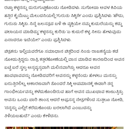
ರಟ್ಟಾ ಕಳ್ಳನನ್ನು ದುರುಗುಟ್ಟಿಕೊಂಡು ನೋಡಿದಳು. ಸುಗೋಪಾ ಅವಳ ಕಿವಿಯ
ಹತ್ತಿರ ಕೈಯಿಟ್ಟು ಮೆಲುದನಿಯಲ್ಲಿ ‘ಗುರುತು ಸಿಕ್ಕಿತೇ’ ಎಂದು ಪ್ರಶ್ನಿಸಿದಳು. ‘ಹೌದು,
ಗುರುತು ಸಿಕ್ಕಿತು. ನಿನ್ನೆ ಜಲಸತ್ರದ ಬಳಿ ಈ ವ್ಯಕ್ತಿಯೇ ನಮ್ಮ ಕುದುರೆಯನ್ನು ಕದ್ದು
ಪಲಾಯನ ಮಾಡಿದ್ದು.’ ಕಳ್ಳನನ್ನು ಕುರಿತು ‘ಏ ಕುದುರೆ ಕಳ್ಳ, ನೀನು ಹೇಳುವುದು
ಏನಾದರೂ ಇದೆಯೇ?’ ಎಂದು ಪ್ರಶ್ನಿಸಿದಳು.
ಚಿತ್ರಕನು ಇಲ್ಲಿಯವರೆಗೂ ಸಮಾಧಾನ ಚಿತ್ತದಿಂದ ನಿಂತು ರಾಜಕನ್ಯೆಯ ಕಡೆ
ನೋಡುತ್ತಿದ್ದನು. ರಾತ್ರಿ ಕತ್ತಲೆಕೋಣೆಯಲ್ಲಿ ವಾಸ ಮಾಡಿದ ಕಾರಣದಿಂದ ಅವನ
ಬಟ್ಟೆ ಬರೆ ಸ್ವಲ್ಪ ಅಸ್ತವ್ಯಸ್ತವಾಗಿ ಮಲಿನವಾಗಿತ್ತು. ಆದರೂ ಅವನ
ಹಾವಭಾವವನ್ನು ನೋಡಿದವರಿಗೆ ಅವನನ್ನು ಕಳ್ಳನೆಂದು ಹೇಳಲು ಮನಸ್ಸು
ಬರುತ್ತಿರಲಿಲ್ಲ. ಅಕಾರಣವಾಗಿ ತೊಂದರೆ ಸಿಕ್ಕಿ ಅಪಮಾನಕ್ಕೆ ಈಡಾಗಿ ತನ್ನ
ಗಾಂಭೀರ್ಯವನ್ನು ಕಳೆದುಕೊಂಡಿರುವ ಹಾಗೆ ಅವನ ಮುಖಭಾವ ಕಾಣುತ್ತಿತ್ತು.
ಅವನು ಒಂದು ಬಾರಿ ಶಾಂತ, ಆದರೆ ಅಪ್ರಸನ್ನ ನೇತ್ರಗಳಿಂದ ಸುತ್ತಲೂ ನೋಡಿ,
‘ನನ್ನನ್ನು ಎಲ್ಲಿಗೆ ಕರೆದುಕೊಂಡು ಬರಲಾಗಿದೆ ಎಂಬುದನ್ನು
ತಿಳಿಯಬಹುದೆ?’ ಎಂದು ಕೇಳಿದನು.