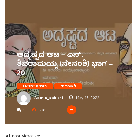
ಅದೃಷ್ಟದ ಆಟ – ಎನ್.
ಶಿವರಾಮಯ್ಯ (ನೇನಂಶಿ) ಭಾಗ –
20
LATEST POSTS
ಕಾದಂಬರಿ
Admin_sahithi
May 15, 2022
0
218
Post Views:
289