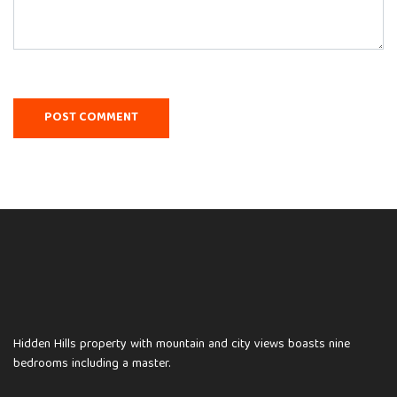
Hidden Hills property with mountain and city views boasts nine
bedrooms including a master.