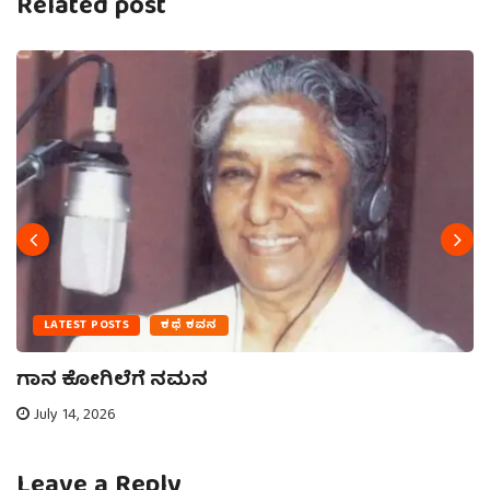
Related post
LATEST POSTS
ಕಥೆ ಕವನ
ಗಾನ ಕೋಗಿಲೆಗೆ ನಮನ
July 14, 2026
Leave a Reply