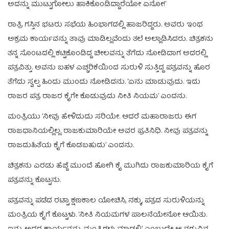
ಅದನ್ನು ಮುಟ್ಟುಗೋಲು ಹಾಕಿಕೊಂಡಿದ್ದಾರೆಯೋ ಏನೋ!’
ರಾತ್ರಿ ಗಸ್ತಿನ ಭಟರು ಸಭೆಯ ಹಿಂಭಾಗದಲ್ಲಿ ಹಾಜರಿದ್ದರು. ಅವರು ಇಂಥ
ಅಕ್ರಮ ಕಾರ್ಯವನ್ನು ತಾವು ಮಾಡಿಲ್ಲವೆಂದು ತಲೆ ಅಲ್ಲಾಡಿಸಿದರು. ಚಿತ್ರಕನು
ತನ್ನ ಸೊಂಟದಲ್ಲಿ ಕಟ್ಟಿಕೊಂಡಿದ್ದ ಚೀಲವನ್ನು ತೆಗೆದು ನೋಡಿದಾಗ ಅದರಲ್ಲಿ
ಪತ್ರವಿತ್ತು. ಅವನು ಬಹಳ ಎಚ್ಚರಿಕೆಯಿಂದ ಸುರುಳಿ ಸುತ್ತಿದ್ದ ಪತ್ರವನ್ನು ಹೊರ
ತೆಗೆದು ಸ್ವಲ್ಪ ಹಿಂದು ಮುಂದು ನೋಡಿದನು. ‘ಏನು ಮಾಡುವುದು. ಇದು
ರಾಜರ ಪತ್ರ ರಾಜರ ಕೈಗೇ ಕೊಡುವುದು ನೀತಿ ನಿಯಮ’ ಎಂದನು.
ಮಂತ್ರಿಯು ‘ನೀವು ಹೇಳಿದುದು ಸರಿಯೇ. ಆದರೆ ಮಹಾರಾಜರು ಈಗ
ರಾಜಧಾನಿಯಲ್ಲಿಲ್ಲ. ರಾಜಕುಮಾರಿಯೇ ಅವರ ಪ್ರತಿನಿಧಿ. ನೀವು ಪತ್ರವನ್ನು
ರಾಜದುಹಿತೆಯ ಕೈಗೆ ಕೊಡಬಹುದು’ ಎಂದನು.
ಚಿತ್ರಕನು ಎರಡು ಹೆಜ್ಜೆ ಮುಂದೆ ಹೋಗಿ ಕೈ ಮುಗಿದು ರಾಜಕುಮಾರಿಯ ಕೈಗೆ
ಪತ್ರವನ್ನು ಕೊಟ್ಟನು.
ಪತ್ರವನ್ನು ಪಡೆದ ರಟ್ಟಾ ಕ್ಷಣಕಾಲ ಯೋಚಿಸಿ, ನಕ್ಕು, ಪತ್ರದ ಸುರುಳಿಯನ್ನು
ಮಂತ್ರಿಯ ಕೈಗೆ ಕೊಟ್ಟಳು. ‘ನೀತಿ ನಿಯಮಗಳ ಪಾಲನೆಯೇನೋ ಆಯಿತು.