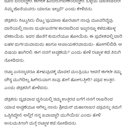
ದೂರ ಬಂದಿದ್ದೀರಿ. ಈಗಲೇ ಹಿಂದಿರುಗಬೇಕೆಂದಿದ್ದೀರಿ. ಒಳ್ಳೆಯ ಮಾತಾಡಿದಿರಿ!
ನಿಮ್ಮ ಜೊತೆಯವರು ಯಾರೂ ಇಲ್ಲವೆ?’ ಎಂದು ಕೇಳಿದನು.
ಚಿತ್ರಕನು ನಿಟ್ಟುಸಿರು ಬಿಟ್ಟು ‘ಪ್ರಯಾಣ ಹೊರಟಾಗ ನಾವು ಮೂವರಿದ್ದೆವು.
ದಾರಿಯಲ್ಲಿ ನಾನಾ ದುರ್ಘಟನೆಗಳ ಕಾರಣದಿಂದ ಇಬ್ಬರನ್ನೂ ಕಳೆದುಕೊಳ್ಳ
ಬೇಕಾಯಿತು. ಇದರ ಜೊತೆಗೆ ಕುದುರೆಯೂ ಹೋಯಿತು. ಈ ಪ್ರದೇಶದಲ್ಲಿ ದಾರಿ
ಬಹಳ ದುರ್ಗಮವಾದುದು ಹಾಗೂ ಅಪಾಯಕರವಾದುದು- ಹೋಗಲಿಬಿಡಿ. ಆ
ವಿಷಯ ಹಾಗಿರಲಿ. ಈಗ ನನಗೆ ಅಪ್ಪಣೆಯೆ?’ ಎಂದು ಹೇಳಿ ರಟ್ಟಾಳ ಕಡೆ ತಿರುಗಿ
ನೋಡಿದನು.
ರಟ್ಟಾ ಏನನ್ನಾದರೂ ಹೇಳುವುದಕ್ಕೆ ಮೊದಲೆ ಮಂತ್ರಿಯು ‘ಆದರೆ ಈಗಲೇ ತಮ್ಮ
ದೌತ್ಯ ಮುಗಿದಿಲ್ಲ. ಹೀಗಿರುವಾಗ ತಾವು ಹೇಗೆ ಹೋಗುತ್ತೀರಿ? ಪತ್ರದ ಉತ್ತರ-
ಎಂದು ಚಿತ್ರಕನಿಗೆ ಹೇಳಿದನು.
ಚಿತ್ರಕನು ದೃಢವಾದ ಧ್ವನಿಯಲ್ಲಿ ‘ತಮ್ಮ ಉತ್ತರದ ಬಗೆಗೆ ನನಗೆ ರಾಜರಿಂದ
ಯಾವ ಅಪ್ಪಣೆಯೂ ಆಗಿಲ್ಲ. ನಾನು ಶ್ರೀಮನ್ ಮಹಾರಾಜರ ಪತ್ರವನ್ನು ತಮಗೆ
ಒಪ್ಪಿಸಿದ್ದೇನೆ. ಅಲ್ಲಿಗೆ ನನ್ನ ಜವಾಬ್ದಾರಿ ಮುಗಿಯಿತು’ ಎಂದು ಹೇಳಿ
ಅನುಮತಿಗಾಗಿ ಮತ್ತೆ ರಟ್ಟಾಳ ಕಡೆ ನೋಡಿದನು.