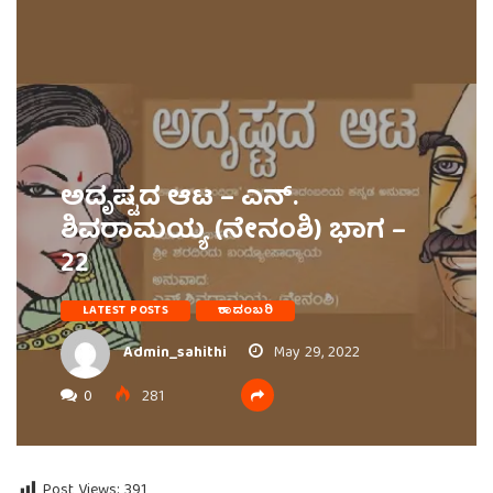
ಅದೃಷ್ಟದ ಆಟ – ಎನ್.
ಶಿವರಾಮಯ್ಯ (ನೇನಂಶಿ) ಭಾಗ –
22
LATEST POSTS
ಕಾದಂಬರಿ
Admin_sahithi
May 29, 2022
0
281
Post Views:
391