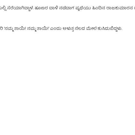
ಕೋಣೆಯಲ್ಲಿ ಸೆರೆಯಾಗಿದ್ದಾಳೆ. ಹೂಣರ ದಾಳಿ ನಡೆದಾಗ ಪೃಥೆಯು ಹಿಂದಿನ ರಾಜಕುಮಾರನ
ಕೀರಿ ‘ನಮ್ಮ ತಾಯಿ! ನಮ್ಮ ತಾಯಿ!’ ಎಂದು ಅಳುತ್ತ ನೆಲದ ಮೇಲೆ ಕುಸಿದುಬಿದ್ದಳು.