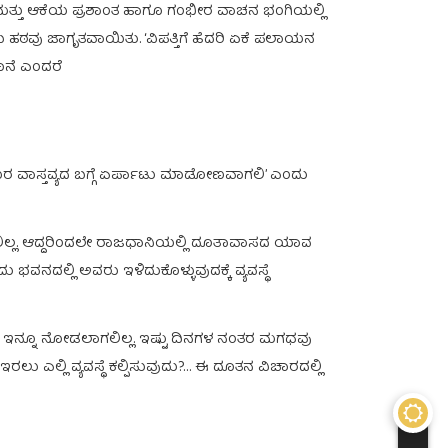
ಿ ಮತ್ತು ಆಕೆಯ ಪ್ರಶಾಂತ ಹಾಗೂ ಗಂಭೀರ ವಾಚನ ಭಂಗಿಯಲ್ಲಿ
ಹಠವು ಜಾಗೃತವಾಯಿತು. ‘ವಿಪತ್ತಿಗೆ ಹೆದರಿ ಏಕೆ ಪಲಾಯನ
ನೆ ಎಂದರೆ
ರ ವಾಸ್ತವ್ಯದ ಬಗ್ಗೆ ಏರ್ಪಾಟು ಮಾಡೋಣವಾಗಲಿ’ ಎಂದು
ಿರಲಿಲ್ಲ. ಆದ್ದರಿಂದಲೇ ರಾಜಧಾನಿಯಲ್ಲಿ ದೂತಾವಾಸದ ಯಾವ
ಲ್ಲಿ ಅವರು ಇಳಿದುಕೊಳ್ಳುವುದಕ್ಕೆ ವ್ಯವಸ್ಥೆ
ೋ ಇನ್ನೂ ನೋಡಲಾಗಲಿಲ್ಲ. ಇಷ್ಟು ದಿನಗಳ ನಂತರ ಮಗಧವು
 ಎಲ್ಲಿ ವ್ಯವಸ್ಥೆ ಕಲ್ಪಿಸುವುದು?… ಈ ದೂತನ ವಿಚಾರದಲ್ಲಿ