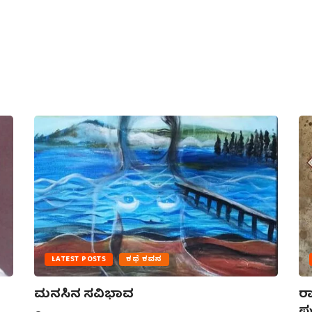
LATEST POSTS
ಕಥೆ ಕವನ
ಮನಸಿನ ಸವಿಭಾವ
ರಾ
ಪು