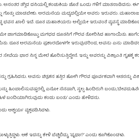
ಿದನು. ಅನಂತರ ತಗ್ಗಿದ ದನಿಯಲ್ಲಿ ಕಂಚುಕಿಯ ಜೊತೆ ಒಂದು ಗಳಿಗೆ ಮಾತನಾಡಿದನು.
ನ್ನು ಗೊತ್ತು ಮಾಡಬೇಕು. ಅರಮನೆಯ ಮಧ್ಯದಲ್ಲಿಯೇ ಅವರು ಇರುವರು. ಮಹಾ
ುತ್ತಿದ್ದ ಭವನ ಖಾಲಿ ಇದೆ. ದೂತ ಮಹಾಶಯರು ಅಲ್ಲಿಯೇ ಇರುವಂತೆ ವ್ಯವಸ್ಥೆ ಮಾಡಿಕೊ
ಲಿಯೇ ಜಾಗಮಾಡಿಕೊಟ್ಟು ಮಗಧದ ದೂತನಿಗೆ ಗೌರವ ತೋರಿಸಿದ ಹಾಗಾಯಿತು. ಹಾಗೆಯೇ
ವಾಯಿತು. ದೂತ ಅರಮನೆಯ ಪ್ರಕಾರದೊಳಗೇ ಇರುವುದರಿಂದ, ಅವನು ಏನು ಮಾಡಿದ
ಠರ ಸೇವೆಯ ಭಾರ ನಿನ್ನ ಮೇಲೆ ಹೊರಿಸುತ್ತಿದ್ದೇನೆ. ಇನ್ನು ಅವರನ್ನು ವಿಶ್ರಾಂತಿ ಗೃಹ
್ರಹಿಸಿದನು. ಅವನು ಚಿತ್ರಕನ ಹತ್ತಿರ ಹೋಗಿ ಗೌರವ ಪೂರ್ವಕವಾಗಿ ಆತನನ್ನು ವಿಶ್ರಾ
ನ್ನು ಹಿಂಬಾಲಿಸುವಷ್ಟರಲ್ಲಿ, ಏನೋ ನೆನಪಾಗಿ, ಸ್ವಲ್ಪ ಹಿಂದಿರುಗಿ ಬಂದು,‘ದೇವದುಹ
ಬ ಮಹಿಳೆ ಬಂದಿಯಾಗಿರುವುದು ಕಂಡು ಬಂತು’ ಎಂದು ಹೇಳಿದನು.
ು ಆಶ್ಚರ್ಯ ವ್ಯಕ್ತಪಡಿಸಿದಳು.
ುತ್ತಿದ್ದಳು. ಆಕೆ ಇದನ್ನು ಕೇಳಿ ಬೆಚ್ಚಿಬಿದ್ದು, ‘ಪೃಥಾ!?’ ಎಂದು ಕೂಗಿಕೊಂಡಳು.