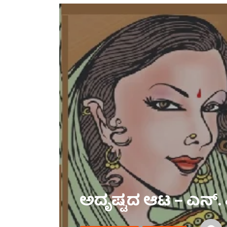
ಅದೃಷ್ಟದ ಆಟ – ಎನ್.