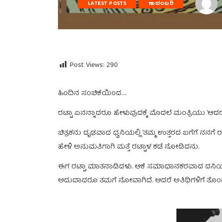
LATEST POSTS
ಕಾದಂಬರಿ
Post Views:
290
ಹಿಂದಿನ ಸಂಚಿಕೆಯಿಂದ….
ರಟ್ಟಾ ಏನನ್ನಾದರೂ ಹೇಳುವುದಕ್ಕೆ ಮೊದಲೆ ಮಂತ್ರಿಯು ‘ಆದರೆ ಈ
ಚಿತ್ರಕನು ದೃಢವಾದ ಧ್ವನಿಯಲ್ಲಿ ‘ತಮ್ಮ ಉತ್ತರದ ಬಗೆಗೆ ನನಗೆ
ಹೇಳಿ ಅನುಮತಿಗಾಗಿ ಮತ್ತೆ ರಟ್ಟಾಳ ಕಡೆ ನೋಡಿದನು.
ಈಗ ರಟ್ಟಾ ಮಾತನಾಡಿದಳು. ಆಕೆ ಸಮಾಧಾನಕರವಾದ ದನಿಯಲ್ಲ
ಆದುದಾದರೂ ತಮಗೆ ನೋವಾಗಿದೆ. ಆದರೆ ಅತಿಥಿಗಳಿಗೆ ತೊಂದರೆ 