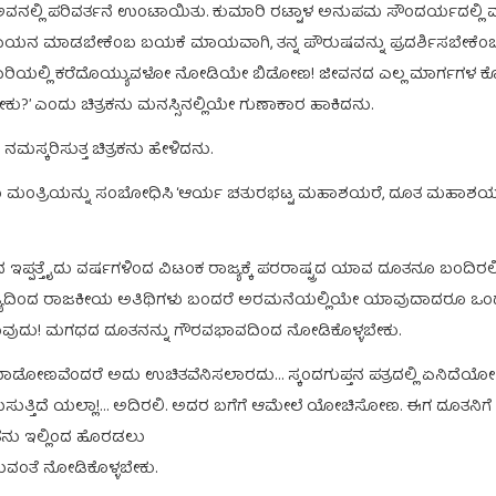
ಂತೆ ಅವನಲ್ಲಿ ಪರಿವರ್ತನೆ ಉಂಟಾಯಿತು. ಕುಮಾರಿ ರಟ್ಟಾಳ ಅನುಪಮ ಸೌಂದರ್ಯದಲ್ಲ
 ಪಲಾಯನ ಮಾಡಬೇಕೆಂಬ ಬಯಕೆ ಮಾಯವಾಗಿ, ತನ್ನ ಪೌರುಷವನ್ನು ಪ್ರದರ್ಶಿಸಬೇಕೆಂಬ 
ಾರಿಯಲ್ಲಿ ಕರೆದೊಯ್ಯುವಳೋ ನೋಡಿಯೇ ಬಿಡೋಣ! ಜೀವನದ ಎಲ್ಲ ಮಾರ್ಗಗಳ ಕೊ
ು?’ ಎಂದು ಚಿತ್ರಕನು ಮನಸ್ಸಿನಲ್ಲಿಯೇ ಗುಣಾಕಾರ ಹಾಕಿದನು.
ಮಸ್ಕರಿಸುತ್ತ ಚಿತ್ರಕನು ಹೇಳಿದನು.
 ಆಕೆಯು ಮಂತ್ರಿಯನ್ನು ಸಂಬೋಧಿಸಿ ‘ಆರ್ಯ ಚತುರಭಟ್ಟ ಮಹಾಶಯರೆ, ದೂತ ಮಹಾಶಯ
ದ ಇಪ್ಪತ್ತೈದು ವರ್ಷಗಳಿಂದ ವಿಟಂಕ ರಾಜ್ಯಕ್ಕೆ ಪರರಾಷ್ಟ್ರದ ಯಾವ ದೂತನೂ ಬಂದ
್ಯದಿಂದ ರಾಜಕೀಯ ಅತಿಥಿಗಳು ಬಂದರೆ ಅರಮನೆಯಲ್ಲಿಯೇ ಯಾವುದಾದರೂ ಒಂದು ಭವನದ
ೆ ಮಾಡುವುದು! ಮಗಧದ ದೂತನನ್ನು ಗೌರವಭಾವದಿಂದ ನೋಡಿಕೊಳ್ಳಬೇಕು.
ೆ ಮಾಡೋಣವೆಂದರೆ ಅದು ಉಚಿತವೆನಿಸಲಾರದು… ಸ್ಕಂದಗುಪ್ತನ ಪತ್ರದಲ್ಲಿ ಏನಿದೆಯ
ಸುತ್ತಿದೆ ಯಲ್ಲಾ!… ಅದಿರಲಿ. ಅದರ ಬಗೆಗೆ ಆಮೇಲೆ ಯೋಚಿಸೋಣ. ಈಗ ದೂತನಿಗೆ ಇರಲು
ತನು ಇಲ್ಲಿಂದ ಹೊರಡಲು
ಇರುವಂತೆ ನೋಡಿಕೊಳ್ಳಬೇಕು.