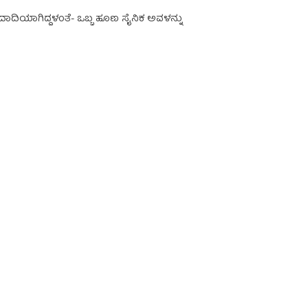
 ದಾದಿಯಾಗಿದ್ದಳಂತೆ- ಒಬ್ಬ ಹೂಣ ಸೈನಿಕ ಅವಳನ್ನು