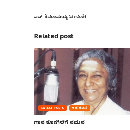
ಎನ್. ಶಿವರಾಮಯ್ಯ (ನೇನಂಶಿ)
Related post
LATEST POSTS
ಕಥೆ ಕವನ
ನೋಟ –
ಗಾನ ಕೋಗಿಲೆಗೆ ನಮನ