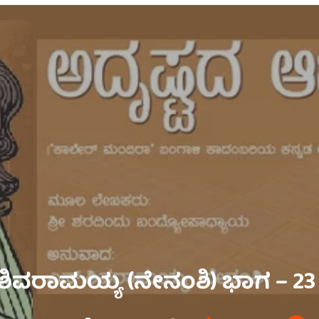
 ಶಿವರಾಮಯ್ಯ (ನೇನಂಶಿ) ಭಾಗ – 23