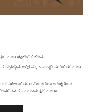
ತರ- ಎಂದು ಚಿತ್ರಕನಿಗೆ ಹೇಳಿದನು.
್ಪಿಸಿದ್ದೇನೆ. ಅಲ್ಲಿಗೆ ನನ್ನ ಜವಾಬ್ದಾರಿ ಮುಗಿಯಿತು’ ಎಂದು
ಅನುಭವಿಸಬೇಕಾಯಿತು. ಈ ತೊಂದರೆಯು ಅನಿಚ್ಛೆಯಿಂದ
ಸಿದರೆ ನಮಗೆ ಸಮಾಧಾನ; ತೃಪ್ತಿ’ ಎಂದಳು.