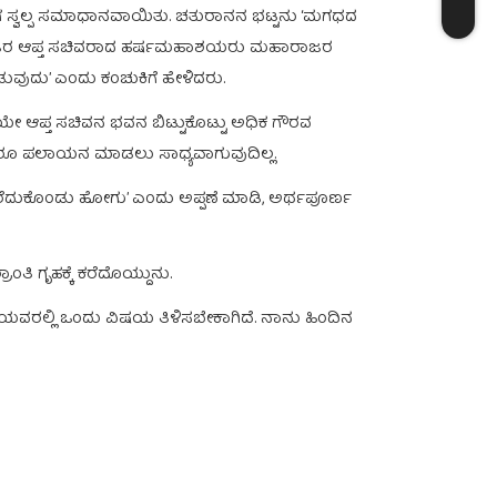
 ಈಗ ಸ್ವಲ್ಪ ಸಮಾಧಾನವಾಯಿತು. ಚತುರಾನನ ಭಟ್ಟನು ‘ಮಗಧದ
ರಾಜರ ಆಪ್ತ ಸಚಿವರಾದ ಹರ್ಷಮಹಾಶಯರು ಮಹಾರಾಜರ
ಡುವುದು’ ಎಂದು ಕಂಚುಕಿಗೆ ಹೇಳಿದರು.
 ಆಪ್ತ ಸಚಿವನ ಭವನ ಬಿಟ್ಟುಕೊಟ್ಟು ಅಧಿಕ ಗೌರವ
ರೂ ಪಲಾಯನ ಮಾಡಲು ಸಾಧ್ಯವಾಗುವುದಿಲ್ಲ.
ಕ್ಕೆ ಕರೆದುಕೊಂಡು ಹೋಗು’ ಎಂದು ಅಪ್ಪಣೆ ಮಾಡಿ, ಅರ್ಥಪೂರ್ಣ
ಂತಿ ಗೃಹಕ್ಕೆ ಕರೆದೊಯ್ದುನು.
ಿತೆಯವರಲ್ಲಿ ಒಂದು ವಿಷಯ ತಿಳಿಸಬೇಕಾಗಿದೆ. ನಾನು ಹಿಂದಿನ