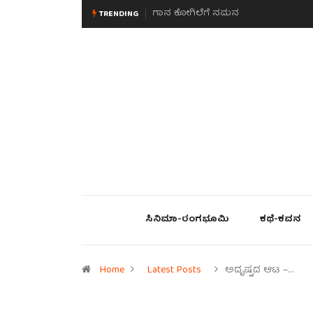
ಮನಸಿನ ಸವಿಭಾವ
TRENDING
ಸಿನಿಮಾ-ರಂಗಭೂಮಿ
ಕಥೆ-ಕವನ
Home
Latest Posts
ಅದೃಷ್ಟದ ಆಟ –…