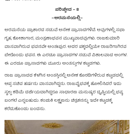
ಪರಿಚ್ಚೇದ – 8
–ಅರಮನೆಯಲ್ಲಿ–
ಅರಮನೆಯ ಪ್ರಾಕಾರದ ನಡುವೆ ಅನೇಕ ಪ್ರಾಸಾದಗಳಿವೆ. ಅವುಗಳಲ್ಲಿ ಸಭಾ
ಗೃಹ, ಕೋಶಾಗಾರ, ಮಂತ್ರಣಾಭವನ ಮುಖ್ಯವಾದವುಗಳು. ರಾಜಕುಮಾರಿ
ವಾಸವಾಗಿರುವ ಭವನವೇ ಅಂತಃಪುರ. ಅದರ ಪಕ್ಕದಲ್ಲಿಯೇ ರಾಜರಿಗಾಗಿರವ
ಬೇರೊಂದು ಭವನ. ಈ ಎರಡೂ ಪ್ರಾಸಾದಗಳ ನಡುವೆ ವಿಶಾಲವಾದ ಅಂಗಳ.
ಈ ಎರಡೂ ಪ್ರಾಸಾದಗಳು ಮೂರು ಅಂತಸ್ತುಗಳ ಕಟ್ಟಡಗಳು.
ರಾಜ ಪ್ರಾಸಾದದ ಕೆಳಗಿನ ಅಂತಸ್ತಿನಲ್ಲಿ ಅನೇಕ ಕೊಠಡಿಗಳಿರುವ ಕಟ್ಟಡದಲ್ಲಿ
ಆಪ್ತ ಸಚಿವ ಹರ್ಷನು ವಾಸವಾಗಿದ್ದನು. ರಾಜವೈಭವಕ್ಕೆ ಹೋಲಿಸಿದರೆ ಇದು
ಸ್ವಲ್ಪ ಕಡಿಮೆ ದರ್ಜೆಯದಾಗಿದ್ದರೂ ಸಾಧಾರಣ ಮನುಷ್ಯರ ದೃಷ್ಟಿಯಲ್ಲಿ ಭವ್ಯ
ಬಂಗಲೆ ಎನ್ನಬಹುದು. ಕಂಚುಕಿ ಲಕ್ಷ್ಮಣನು ಚಿತ್ರಕನನ್ನು ಇದೇ ಕಟ್ಟಡಕ್ಕೆ
ಕರೆದುಕೊಂಡು ಬಂದನು.