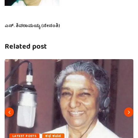
ಎನ್. ಶಿವರಾಮಯ್ಯ (ನೇನಂಶಿ)
Related post
LATEST POSTS
ಕಥೆ ಕವನ