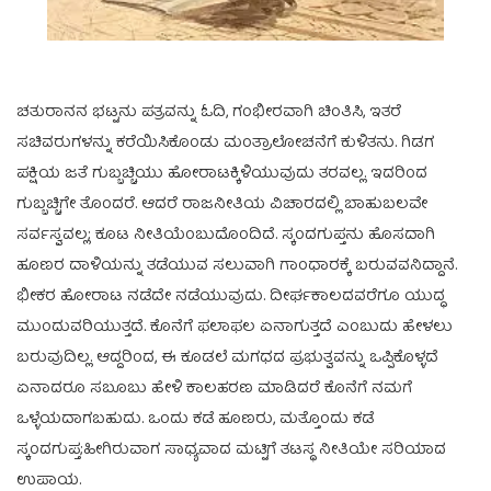
ಚತುರಾನನ ಭಟ್ಟನು ಪತ್ರವನ್ನು ಓದಿ, ಗಂಭೀರವಾಗಿ ಚಿಂತಿಸಿ, ಇತರೆ
ಸಚಿವರುಗಳನ್ನು ಕರೆಯಿಸಿಕೊಂಡು ಮಂತ್ರಾಲೋಚನೆಗೆ ಕುಳಿತನು. ಗಿಡಗ
ಪಕ್ಷಿಯ ಜತೆ ಗುಬ್ಬಚ್ಚಿಯು ಹೋರಾಟಕ್ಕಿಳಿಯುವುದು ತರವಲ್ಲ. ಇದರಿಂದ
ಗುಬ್ಬಚ್ಚಿಗೇ ತೊಂದರೆ. ಆದರೆ ರಾಜನೀತಿಯ ವಿಚಾರದಲ್ಲಿ ಬಾಹುಬಲವೇ
ಸರ್ವಸ್ವವಲ್ಲ; ಕೂಟ ನೀತಿಯೆಂಬುದೊಂದಿದೆ. ಸ್ಕಂದಗುಪ್ತನು ಹೊಸದಾಗಿ
ಹೂಣರ ದಾಳಿಯನ್ನು ತಡೆಯುವ ಸಲುವಾಗಿ ಗಾಂಧಾರಕ್ಕೆ ಬರುವವನಿದ್ದಾನೆ.
ಭೀಕರ ಹೋರಾಟ ನಡೆದೇ ನಡೆಯುವುದು. ದೀರ್ಘಕಾಲದವರೆಗೂ ಯುದ್ಧ
ಮುಂದುವರಿಯುತ್ತದೆ. ಕೊನೆಗೆ ಫಲಾಫಲ ಏನಾಗುತ್ತದೆ ಎಂಬುದು ಹೇಳಲು
ಬರುವುದಿಲ್ಲ. ಆದ್ದರಿಂದ, ಈ ಕೂಡಲೆ ಮಗಧದ ಪ್ರಭುತ್ವವನ್ನು ಒಪ್ಪಿಕೊಳ್ಳದೆ
ಏನಾದರೂ ಸಬೂಬು ಹೇಳಿ ಕಾಲಹರಣ ಮಾಡಿದರೆ ಕೊನೆಗೆ ನಮಗೆ
ಒಳ್ಳೆಯದಾಗಬಹುದು. ಒಂದು ಕಡೆ ಹೂಣರು, ಮತ್ತೊಂದು ಕಡೆ
ಸ್ಕಂದಗುಪ್ತ;ಹೀಗಿರುವಾಗ ಸಾಧ್ಯವಾದ ಮಟ್ಟಿಗೆ ತಟಸ್ಥ ನೀತಿಯೇ ಸರಿಯಾದ
ಉಪಾಯ.