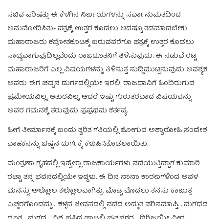
ಸಚಿವ ಪರಿಷತ್ತು ಈ ಕೆಳಗಿನ ನಿರ್ಣಯಗಳನ್ನು ಸರ್ವಾನುಮತದಿಂದ
ಅನುಮೋದಿಸಿತು- ಪತ್ರಕ್ಕೆ ಉತ್ತರ ಕೊಡಲು ಆದಷ್ಟೂ ತಡಮಾಡಬೇಕು.
ಮಹಾರಾಜರು ಕಪೋತಕೂಟಕ್ಕೆ ಬರುವವರೆಗೂ ಪತ್ರಕ್ಕೆ ಉತ್ತರ ಕೊಡಲು
ಸಾಧ್ಯವಾಗುವುದಿಲ್ಲವೆಂದು ರಾಜದೂತನಿಗೆ ತಿಳಿಸುವುದು. ಈ ನಡುವೆ ರಟ್ಟ
ಮಹಾರಾಜರಿಗೆ ಎಲ್ಲ ವಿಷಯಗಳನ್ನು ತಿಳಿಸುತ್ತ ಸುದ್ದಿಮುಟ್ಟಿಸುವುದು ಅವಶ್ಯಕ.
ಅವರು ಈಗ ಚಷ್ಟನ ದುರ್ಗದಲ್ಲಿಯೇ ಇರಲಿ. ರಾಜಧಾನಿಗೆ ಹಿಂದಿರುಗುವ
ಪ್ರಮೇಯವಿಲ್ಲ. ಆತುರವಿಲ್ಲ. ಆದರೆ ಇಷ್ಟು ಗುರುತರವಾದ ವಿಷಯವನ್ನು
ಅವರ ಗಮನಕ್ಕೆ ತರುವುದು ಪ್ರಪ್ರಥಮ ಕರ್ತವ್ಯ.
ಹೀಗೆ ತೀರ್ಮಾನಕ್ಕೆ ಬಂದು ತ್ವರಿತ ಗತಿಯಲ್ಲಿ ಹೋಗುವ ಅಶ್ವಾರೋಹಿ ಸಂದೇಶ
ವಾಹಕನನ್ನು ಚಷ್ಟನ ದುರ್ಗಕ್ಕೆ ಕಳುಹಿಸಿಕೊಡಲಾಯಿತು.
ಮಂತ್ರಣಾ ಗೃಹದಲ್ಲಿ ಇಷ್ಟೆಲ್ಲಾ ರಾಜಕಾರ್ಯಗಳು ನಡೆಯುತ್ತಿದ್ದಾಗ ಕುಮಾರಿ
ರಟ್ಟಾ ತನ್ನ ಭವನದಲ್ಲಿಯೇ ಇದ್ದಳು. ಈ ದಿನ ನಾನಾ ಕಾರಣಗಳಿಂದ ಅವಳ
ಮನಸ್ಸು ಅಲ್ಲೋಲ ಕಲ್ಲೋಲವಾಗಿತ್ತು. ಮೊಟ್ಟ ಮೊದಲು ಕನಸು ಕಾಣುತ್ತ
ಎಚ್ಚರಗೊಂಡದ್ದು… ಕಳ್ಳನ ಜೀವನದಲ್ಲಿ ನಡೆದ ಅದ್ಭುತ ಪರಿಸಮಾಪ್ತಿ… ಮಗಧದ
ದೂತ… ಮಗಧ… ವಿಶ್ವ ಪ್ರಸಿದ್ಧ ಪಾಟಲಿ ಪುತ್ರನಗರ… ದಿಗ್ವಿಜಯೀ ವೀರ