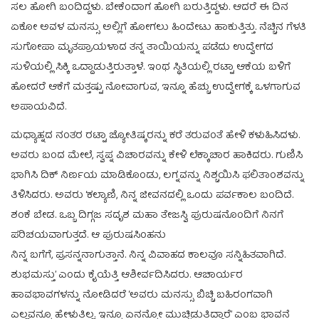
ಸಲ ಹೋಗಿ ಬಂದಿದ್ದಳು. ಬೇಕೆಂದಾಗ ಹೋಗಿ ಬರುತ್ತಿದ್ದಳು. ಆದರೆ ಈ ದಿನ
ಏಕೋ ಅವಳ ಮನಸ್ಸು ಅಲ್ಲಿಗೆ ಹೋಗಲು ಹಿಂದೇಟು ಹಾಕುತ್ತಿತ್ತು. ನೆಚ್ಚಿನ ಗೆಳತಿ
ಸುಗೋಪಾ ಮೃತಪ್ರಾಯಳಾದ ತನ್ನ ತಾಯಿಯನ್ನು ಪಡೆದು ಉದ್ವೇಗದ
ಸುಳಿಯಲ್ಲಿ ಸಿಕ್ಕಿ ಒದ್ದಾಡುತ್ತಿರುತ್ತಾಳೆ. ಇಂಥ ಸ್ಥಿತಿಯಲ್ಲಿ ರಟ್ಟಾ ಆಕೆಯ ಬಳಿಗೆ
ಹೋದರೆ ಆಕೆಗೆ ಮತ್ತಷ್ಟು ನೋವಾಗುವ, ಇನ್ನೂ ಹೆಚ್ಚು ಉದ್ವೇಗಕ್ಕೆ ಒಳಗಾಗುವ
ಅಪಾಯವಿದೆ.
ಮಧ್ಯಾಹ್ನದ ನಂತರ ರಟ್ಟಾ ಜ್ಯೋತಿಷ್ಕರನ್ನು ಕರೆ ತರುವಂತೆ ಹೇಳಿ ಕಳುಹಿಸಿದಳು.
ಅವರು ಬಂದ ಮೇಲೆ, ಸ್ವಪ್ನ ವಿಚಾರವನ್ನು ಕೇಳಿ ಲೆಕ್ಕಾಚಾರ ಹಾಕಿದರು. ಗುಣಿಸಿ
ಭಾಗಿಸಿ ದಿಕ್ ನಿರ್ಣಯ ಮಾಡಿಕೊಂಡು, ಲಗ್ನವನ್ನು ನಿಶ್ಚಯಿಸಿ ಫಲಿತಾಂಶವನ್ನು
ತಿಳಿಸಿದರು. ಅವರು ‘ಕಲ್ಯಾಣಿ, ನಿನ್ನ ಜೀವನದಲ್ಲಿ ಒಂದು ಪರ್ವಕಾಲ ಬಂದಿದೆ.
ಶಂಕೆ ಬೇಡ. ಒಬ್ಬ ದಿಗ್ಗಜ ಸದೃಶ ಮಹಾ ತೇಜಸ್ವಿ ಪುರುಷನೊಂದಿಗೆ ನಿನಗೆ
ಪರಿಚಯವಾಗುತ್ತದೆ. ಆ ಪುರುಷಸಿಂಹನು
ನಿನ್ನ ಬಗೆಗೆ, ಪ್ರಸನ್ನನಾಗುತ್ತಾನೆ. ನಿನ್ನ ವಿವಾಹದ ಕಾಲವೂ ಸನ್ನಿಹಿತವಾಗಿದೆ.
ಶುಭಮಸ್ತು’ ಎಂದು ಕೈಯೆತ್ತಿ ಆಶೀರ್ವದಿಸಿದರು. ಆಚಾರ್ಯರ
ಹಾವಭಾವಗಳನ್ನು ನೋಡಿದರೆ ‘ಅವರು ಮನಸ್ಸು ಬಿಚ್ಚಿ ಬಹಿರಂಗವಾಗಿ
ಎಲ್ಲವನ್ನೂ ಹೇಳುತ್ತಿಲ್ಲ. ಇನ್ನೂ ಏನನ್ನೋ ಮುಚ್ಚಿಡುತ್ತಿದ್ದಾರೆ’ ಎಂಬ ಭಾವನೆ