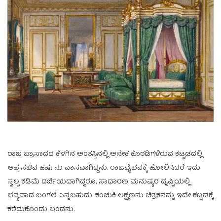
ರಾಜ ಪ್ರಾಸಾದದ ಕೆಳಗಿನ ಅಂತಸ್ತಿನಲ್ಲಿ ಅನೇಕ ಕೊಠಡಿಗಳಿರುವ ಕಟ್ಟಡದಲ್ಲಿ
ಆಪ್ತ ಸಚಿವ ಹರ್ಷನು ವಾಸವಾಗಿದ್ದನು. ರಾಜವೈಭವಕ್ಕೆ ಹೋಲಿಸಿದರೆ ಇದು
ಸ್ವಲ್ಪ ಕಡಿಮೆ ದರ್ಜೆಯದಾಗಿದ್ದರೂ, ಸಾಧಾರಣ ಮನುಷ್ಯರ ದೃಷ್ಟಿಯಲ್ಲಿ
ಭವ್ಯವಾದ ಬಂಗಲೆ ಎನ್ನಬಹುದು. ಕಂಚುಕಿ ಲಕ್ಷ್ಮಣನು ಚಿತ್ರಕನನ್ನು ಇದೇ ಕಟ್ಟಡಕ್ಕೆ
ಕರೆದುಕೊಂಡು ಬಂದನು.