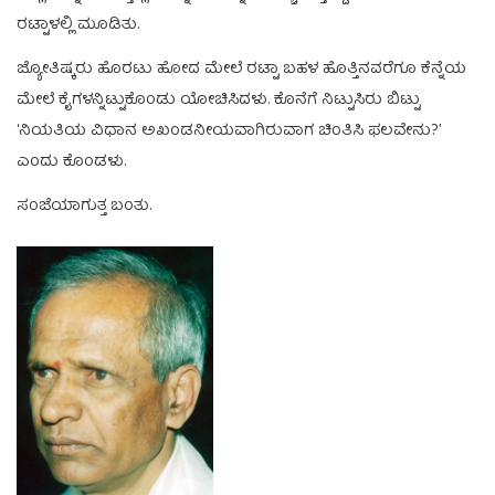
ರಟ್ಟಾಳಲ್ಲಿ ಮೂಡಿತು.
ಜ್ಯೋತಿಷ್ಕರು ಹೊರಟು ಹೋದ ಮೇಲೆ ರಟ್ಟಾ ಬಹಳ ಹೊತ್ತಿನವರೆಗೂ ಕೆನ್ನೆಯ
ಮೇಲೆ ಕೈಗಳನ್ನಿಟ್ಟುಕೊಂಡು ಯೋಚಿಸಿದಳು. ಕೊನೆಗೆ ನಿಟ್ಟುಸಿರು ಬಿಟ್ಟು
‘ನಿಯತಿಯ ವಿಧಾನ ಅಖಂಡನೀಯವಾಗಿರುವಾಗ ಚಿಂತಿಸಿ ಫಲವೇನು?’
ಎಂದು ಕೊಂಡಳು.
ಸಂಜೆಯಾಗುತ್ತ ಬಂತು.