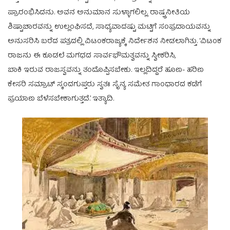
ಪ್ರಾರಂಭಿಸಿದನು. ಅವನ ಅನುಮಾನ ಸುಳ್ಳಾಗಲಿಲ್ಲ. ರಾಷ್ಟ್ರನೀತಿಯ
ಶಿಷ್ಟಾಚಾರವನ್ನು ಉಲ್ಲಂಘಿಸದೆ, ಸಾಧ್ಯವಾದಷ್ಟು ಮಟ್ಟಿಗೆ ಸಂಪ್ರದಾಯವನ್ನು
ಅನುಸರಿಸಿ ಬರೆದ ಪತ್ರದಲ್ಲಿ ವಿಟಂಕರಾಜ್ಯಕ್ಕೆ ನಿರ್ದೇಶನ ನೀಡಲಾಗಿತ್ತು. ‘ವಿಟಂಕ
ರಾಜನು ಈ ಕೂಡಲೆ ಮಗಧದ ಸಾರ್ವಭೌಮತ್ವವನ್ನು ಸ್ವೀಕರಿಸಿ,
ಬಾಕಿ ಇರುವ ರಾಜಸ್ವವನ್ನು ತಂದೊಪ್ಪಿಸಬೇಕು. ಇಲ್ಲದಿದ್ದರೆ ಹೂಣ- ಹರಿಣ
ಕೇಸರಿ ಸಮ್ರಾಟ್ ಸ್ಕಂದಗುಪ್ತರು ಸ್ವತಃ ಸೈನ್ಯ ಸಮೇತ ಗಾಂಧಾರದ ಕಡೆಗೆ
ಪ್ರಯಾಣ ಬೆಳೆಸಬೇಕಾಗುತ್ತದೆ.’ ಇತ್ಯಾದಿ.