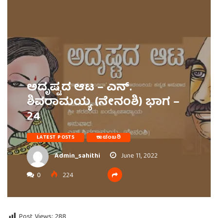
ಅದೃಷ್ಟದ ಆಟ – ಎನ್.
ಶಿವರಾಮಯ್ಯ (ನೇನಂಶಿ) ಭಾಗ –
24
LATEST POSTS
ಕಾದಂಬರಿ
Admin_sahithi
June 11, 2022
0
224
Post Views:
288