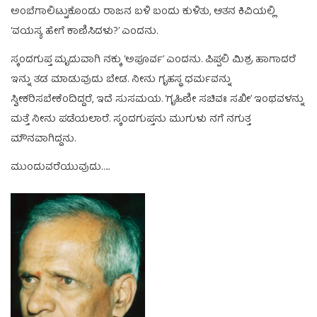
ಅಂಬೆಗಾಲಿಟ್ಟುಕೊಂಡು ರಾಜನ ಬಳಿ ಬಂದು ಕುಳಿತು, ಆತನ ಕಿವಿಯಲ್ಲಿ
‘ವಯಸ್ಯ ಹೇಗೆ ಕಾಣಿಸಿದಳು?’ ಎಂದನು.
ಸ್ಕಂದಗುಪ್ತ ಮೃದುವಾಗಿ ನಕ್ಕು ‘ಅಪೂರ್ವ’ ಎಂದನು. ಪಿಪ್ಪಲಿ ಮಿಶ್ರ ಹಾಗಾದರೆ
ಇನ್ನು ತಡ ಮಾಡುವುದು ಬೇಡ. ನೀನು ಗೃಹಸ್ಥ ಧರ್ಮವನ್ನು
ಸ್ವೀಕರಿಸಬೇಕೆಂದಿದ್ದರೆ, ಇದೆ ಸುಸಮಯ. ‘ಗೃಹಿಣೀ ಸಚಿವಃ ಸಖೀ’ ಇಂಥವಳನ್ನು
ಮತ್ತೆ ನೀನು ಪಡೆಯಲಾರೆ. ಸ್ಕಂದಗುಪ್ತನು ಮುಗುಳು ನಗೆ ನಗುತ್ತ
ಮೌನವಾಗಿದ್ದನು.
ಮುಂದುವರೆಯುವುದು…..