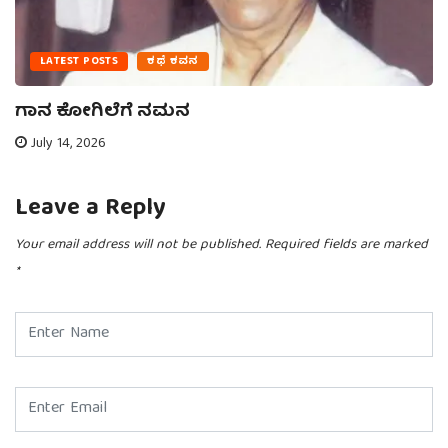
LATEST POSTS
ಕಥೆ ಕವನ
ಗಾನ ಕೋಗಿಲೆಗೆ ನಮನ
July 14, 2026
Leave a Reply
Your email address will not be published.
Required fields are marked
*