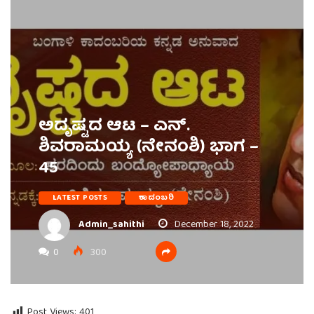
ಅದೃಷ್ಟದ ಆಟ – ಎನ್.
ಶಿವರಾಮಯ್ಯ (ನೇನಂಶಿ) ಭಾಗ –
45
LATEST POSTS
ಕಾದಂಬರಿ
Admin_sahithi
December 18, 2022
0
300
Post Views:
401