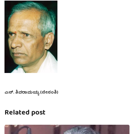
ಎನ್. ಶಿವರಾಮಯ್ಯ (ನೇನಂಶಿ)
Related post