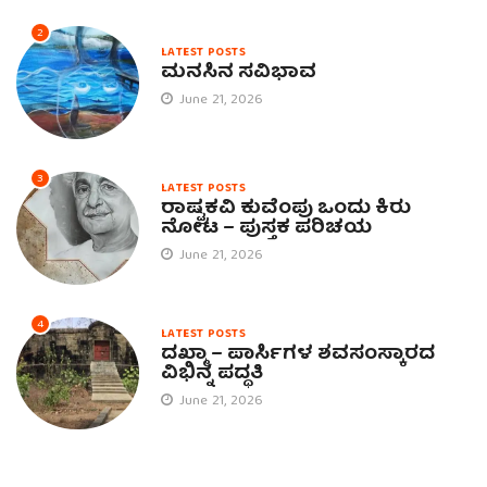
2
LATEST POSTS
ಮನಸಿನ ಸವಿಭಾವ
June 21, 2026
3
LATEST POSTS
ರಾಷ್ಟ್ರಕವಿ ಕುವೆಂಪು ಒಂದು ಕಿರು
ನೋಟ – ಪುಸ್ತಕ ಪರಿಚಯ
June 21, 2026
4
LATEST POSTS
ದಖ್ಮಾ – ಪಾರ್ಸಿಗಳ ಶವಸಂಸ್ಕಾರದ
ವಿಭಿನ್ನ ಪದ್ಧತಿ
June 21, 2026