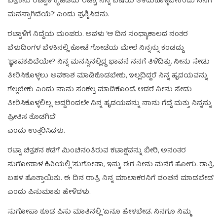
ಚಿತ್ರಕನು ರಟ್ಟಾಳ ಕೈಹಿಡಿದು ‘ರಟ್ಟಾ, ನನ್ನ ವಿಷಯ ತಿಳಿದುಕೊಳ್ಳಬೇಕೆಂದು ನಿನಗೆ
ಮನಸ್ಸಾಗಿದೆಯೆ?’ ಎಂದು ಪ್ರಶ್ನಿಸಿದನು.
ರಟ್ಟಾಳಿಗೆ ನಿದ್ದೆಯ ಮಂಪರು. ಅವಳು ‘ಆ ದಿನ ಸಂಧ್ಯಾಕಾಲದ ನಂತರ
ಬೆಳುದಿಂಗಳ ಬೆಳಕಿನಲ್ಲಿ ಕೋಟೆ ಗೋಡೆಯ ಮೇಲೆ ನಿನ್ನನ್ನು ಕಂಡದ್ದು
‘ಜ್ಞಾಪಕವಿದೆಯೇ? ನಿನ್ನ ಮನಸ್ಸಿನಲ್ಲಿದ್ದ ಭಾವನೆ ನನಗೆ ತಿಳಿದಿತ್ತು. ನೀನು ಸೇಡು
ತೀರಿಸಿಕೊಳ್ಳಲು ಅವಕಾಶ ಮಾಡಿಕೊಡಬೇಕು, ಇಲ್ಲದಿದ್ದರೆ ನಿನ್ನ ಹೃದಯವನ್ನು
ಗೆಲ್ಲಬೇಕು ಎಂದು ನಾನು ಸಂಕಲ್ಪ ಮಾಡಿಕೊಂಡೆ. ಆದರೆ ನೀನು ಸೇಡು
ತೀರಿಸಿಕೊಳ್ಳಲಿಲ್ಲ. ಆದ್ದರಿಂದಲೇ ನಿನ್ನ ಹೃದಯವನ್ನು ನಾನು ಗೆದ್ದೆ ಮತ್ತು ನಿನ್ನನ್ನು
ಪ್ರೀತಿಸ ತೊಡಗಿದೆ’
ಎಂದು ಉತ್ತರಿಸಿದಳು.
ರಟ್ಟಾ ಚಿತ್ರಕನ ಕಡೆಗೆ ಮಿಂಚಿನಂತಿರುವ ಕಟಾಕ್ಷವನ್ನು ಬೀರಿ, ಅನಂತರ
ಸುಗೋಪಾಳ ಕಿವಿಯಲ್ಲಿ ‘ಸುಗೋಪಾ, ಇನ್ನು ಈಗ ನೀನು ಮನೆಗೆ ಹೋಗು. ರಾತ್ರಿ
ಬಹಳ ಹೊತ್ತಾಯಿತು. ಈ ದಿನ ರಾತ್ರಿ ನಿನ್ನ ಮಾಲಾಕರನಿಗೆ ವಂಚನೆ ಮಾಡಬೇಡ’
ಎಂದು ಪಿಸುಮಾತು ಹೇಳಿದಳು.
ಸುಗೋಪಾ ಕೂಡ ಪಿಸು ಮಾತಿನಲ್ಲಿ ‘ಏನೂ ಹೇಳಬೇಡ. ನಿನಗೂ ನಿಮ್ಮ