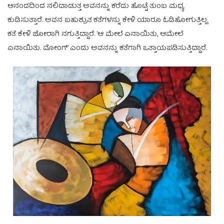
ಆನಂದದಿಂದ ನಲಿದಾಡುತ್ತ ಅವನನ್ನು ಕರೆದು ಹೊಟ್ಟೆ ತುಂಬ ಮಧ್ಯ
ಕುಡಿಸುತ್ತಾರೆ. ಅವನ ಬಹುಶ್ರುತ ಕತೆಗಳನ್ನು ಕೇಳಿ ಯಾರೂ ಓಡಿಹೋಗುತ್ತಿಲ್ಲ.
ಕತೆ ಕೇಳಿ ಜೋರಾಗಿ ನಗುತ್ತಿದ್ದಾರೆ. ‘ಆ ಮೇಲೆ ಏನಾಯಿತು, ಆಮೇಲೆ
ಏನಾಯಿತು. ಮೋಂಗ್’ ಎಂದು ಅವನನ್ನು ಕತೆಗಾಗಿ ಒತ್ತಾಯಪಡಿಸುತ್ತಿದ್ದಾರೆ.