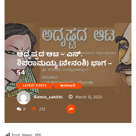
ಅದೃಷ್ಟದ ಆಟ – ಎನ್.
ಶಿವರಾಮಯ್ಯ (ನೇನಂಶಿ) ಭಾಗ –
54
LATEST POSTS
ಕಾದಂಬರಿ
Admin_sahithi
March 12, 2023
0
272
Post Views:
386