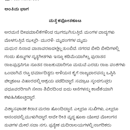
ಅಂತಿಮ ಭಾಗ
ಮತ್ತೆ ಕಪೋತಕೂಟ
ಅರಮನೆ ದೀಪಮಾಲಿಕೆಗಳಿಂದ ಝಗಝಗಿಸುತ್ತಿದೆ. ಮಂಗಳ ವಾದ್ಯಗಳು
ಮೊಳಗುತ್ತಿವೆ. ಝಲ್ಲರಿ- ಮುರಳಿ- ಮೃದಂಗಗಳ ಮೃದು
ಮಧುರ ನಿನಾದ ವಾತಾವರಣದಲ್ಲೆಲ್ಲ ತುಂಬಿದೆ. ನಗರದ ಬೀದಿ ಬೀದಿಗಳಲ್ಲಿ
ಗಂಡು ಹೆಣ್ಣುಗಳ ನೃತ್ಯಗೀತಗಳು ಇನ್ನೂ ಕಡಿಮೆಯಾಗಿಲ್ಲ. ಪುರಾತನ
ರಾಜಪುತ್ರನಿಗೂ ನೂತನ ರಾಜಕುಮಾರಿಗೂ ಮದುವೆ ಎರಡು ರಾಜ ವಂಶಗಳು
ಒಂದಾಗಿವೆ. ರಟ್ಟ ಧರ್ಮಾದಿತ್ಯರು ಅಳಿಯನ ಕೈಗೆ ರಾಜ್ಯಭಾರವನ್ನು ಒಪ್ಪಿಸಿ
ಚಿಲ್ಲಕೂಟ ವಿಹಾರದಲ್ಲಿ ಆಶ್ರಯ ಪಡೆದಿದ್ದಾರೆ. ಸಮ್ರಾಟ ಸ್ಕಂದಗುಪ್ತರು
ವಧೂವರರಿಗಾಗಿ ಸೇನಾ ಶಿಬಿರದಿಂದ ಐದು ಆನೆಗಳನ್ನು ಕಾಣಿಕೆಯಾಗಿ
ಕಳುಹಿಸಿಕೊಟ್ಟಿದ್ದಾರೆ.
ವಿಶ್ವಾಸಘಾತಕ ಕಿರಾತ ಮರಣ ಹೊಂದಿದ್ದಾನೆ. ಎಲ್ಲರೂ ಸುಖಿಗಳು, ಎಲ್ಲರೂ
ಆನಂದದಲ್ಲಿ ಮುಳುಗಿದ್ದಾರೆ. ಅದೇ ರೀತಿ ವೃದ್ಧ ಹೂಣ ಯೋಧ ಮೋಂಗನ
ತುಟಿಗಳ ಮೇಲೆ ಸದಾ ನಗು. ಪ್ರತ್ಯೇಕ ಮದಿರಾಲಯಗಳಲ್ಲಿ ನಾಗರಿಕರು