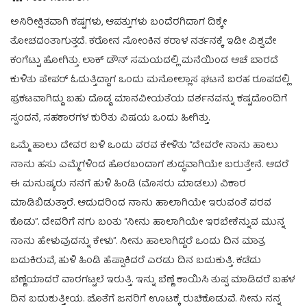
ಅನಿರೀಕ್ಷಿತವಾಗಿ ಕಷ್ಟಗಳು, ಆಪತ್ತುಗಳು ಬಂದೆರಗಿದಾಗ ದಿಕ್ಕೇ
ತೋಚದಂತಾಗುತ್ತದೆ. ಕರೋನ ಸೋಂಕಿನ ಕರಾಳ ನರ್ತನಕ್ಕೆ ಇಡೀ ವಿಶ್ವವೇ
ಕಂಗೆಟ್ಟು ಹೋಗಿತ್ತು. ಲಾಕ್ ಡೌನ್ ಸಮಯದಲ್ಲಿ ಮನೆಯಿಂದ ಆಚೆ ಬಾರದೆ
ಕುಳಿತು ಪೇಪರ್ ಓದುತ್ತಿದ್ದಾಗ ಒಂದು ಮನೋಲ್ಲಾಸ ಘಟನೆ ಬರಹ ರೂಪದಲ್ಲಿ
ಪ್ರಕಟವಾಗಿದ್ದು ಬಹು ದೊಡ್ಡ ಮಾನವೀಯತೆಯ ದರ್ಶನವನ್ನು ಕಷ್ಟದೊಂದಿಗೆ
ಸ್ಪಂದನೆ, ಸಹಕಾರಗಳ ಕುರಿತು ವಿಷಯ ಒಂದು ಹೀಗಿತ್ತು.
ಒಮ್ಮೆ ಹಾಲು ದೇವರ ಬಳಿ ಒಂದು ವರವ ಕೇಳಿತು “ದೇವರೇ ನಾನು ಹಾಲು
ನಾನು ಹಸು ಎಮ್ಮೆಗಳಿಂದ ಹೊರಬಂದಾಗ ಶುದ್ಧವಾಗಿಯೇ ಬರುತ್ತೇನೆ. ಆದರೆ
ಈ ಮನುಷ್ಯರು ನನಗೆ ಹುಳಿ ಹಿಂಡಿ (ಮೊಸರು ಮಾಡಲು) ವಿಕಾರ
ಮಾಡಿಬಿಡುತ್ತಾರೆ. ಆದುದರಿಂದ ನಾನು ಹಾಲಾಗಿಯೇ ಇರುವಂತೆ ವರವ
ಕೊಡು”. ದೇವರಿಗೆ ನಗು ಬಂತು “ನೀನು ಹಾಲಾಗಿಯೇ ಇರಬೇಕೆನ್ನುವ ಮುನ್ನ
ನಾನು ಹೇಳುವುದನ್ನು ಕೇಳು”. ನೀನು ಹಾಲಾಗಿದ್ದರೆ ಒಂದು ದಿನ ಮಾತ್ರ
ಬದುಕಿರುವೆ, ಹುಳಿ ಹಿಂಡಿ ಹೆಪ್ಪಾಕಿದರೆ ಎರಡು ದಿನ ಬದುಕುತ್ತಿ. ಕಡೆದು
ಬೆಣ್ಣೆಯಾದರೆ ವಾರಗಟ್ಟಲೆ ಇರುತ್ತಿ. ಇನ್ನು ಬೆಣ್ಣೆ ಕಾಯಿಸಿ ತುಪ್ಪ ಮಾಡಿದರೆ ಬಹಳ
ದಿನ ಬದುಕುತ್ತೀಯ. ಜೊತೆಗೆ ಜನರಿಗೆ ಊಟಕ್ಕೆ ರುಚಿಕೊಡುವೆ. ನೀನು ನನ್ನ