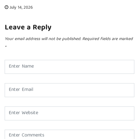
July 14, 2026
Leave a Reply
Your email address will not be published.
Required fields are marked
*