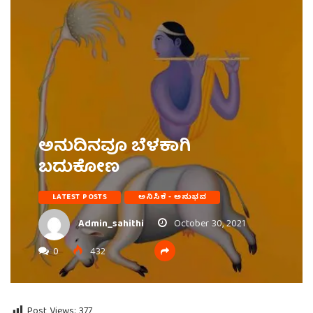
ಅನುದಿನವೂ ಬೆಳಕಾಗಿ
ಬದುಕೋಣ
LATEST POSTS
ಅನಿಸಿಕೆ - ಅನುಭವ
Admin_sahithi
October 30, 2021
0
432
Post Views:
377