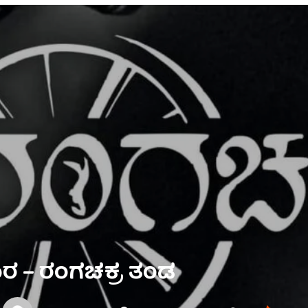
 – ರಂಗಚಕ್ರ ತಂಡ