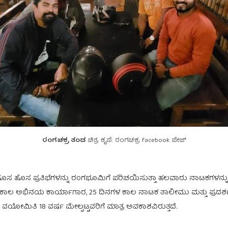
ರಂಗಚಕ್ರ ತಂಡ
ಚಿತ್ರ ಕೃಪೆ: ರಂಗಚಕ್ರ facebook ಪೇಜ್
ಸ ಪ್ರತಿಭೆಗಳನ್ನು ರಂಗಭೂಮಿಗೆ ಪರಿಚಯಿಸುತ್ತಾ ಹಲವಾರು ನಾಟಕಗಳನ್ನು ಪ್ರಸ್
ನಗಳ ಕಾಲ ಅಭಿನಯ ಕಾರ್ಯಾಗಾರ, 25 ದಿನಗಳ ಕಾಲ ನಾಟಕ ತಾಲೀಮು ಮತ್ತು ಪ್ರದ
ವಯೋಮಿತಿ 18 ವರ್ಷ ಮೇಲ್ಪಟ್ಟವರಿಗೆ ಮಾತ್ರ ಅವಕಾಶವಿರುತ್ತದೆ.