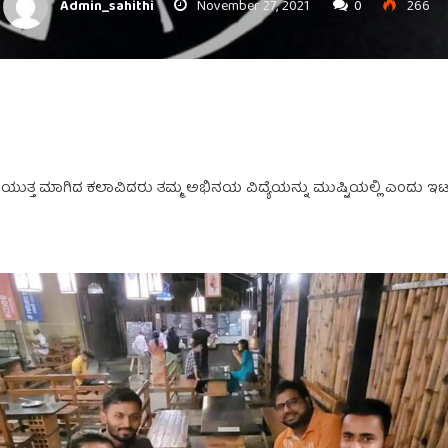
Admin_sahithi
November 27, 2021
0
266
ತ್ತ ಮಾಗಿದ ಕಲಾವಿದರು ತಮ್ಮ ಅಭಿನಯ ವಿದ್ಯೆಯನ್ನು ಮುಷ್ಟಿಯಲ್ಲಿ ಎಂದು ಇಟ್ಟುಕ