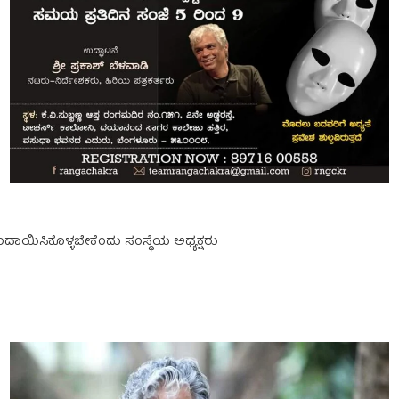
ಾಯಿಸಿಕೊಳ್ಳಬೇಕೆಂದು ಸಂಸ್ಥೆಯ ಅಧ್ಯಕ್ಷರು