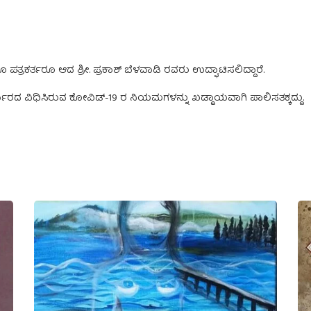
ರಕರ್ತರೂ ಆದ ಶ್ರೀ. ಪ್ರಕಾಶ್ ಬೆಳವಾಡಿ ರವರು ಉದ್ಘಾಟಿಸಲಿದ್ದಾರೆ.
್ಕಾರದ ವಿಧಿಸಿರುವ ಕೋವಿಡ್-19 ರ ನಿಯಮಗಳನ್ನು ಖಡ್ಡಾಯವಾಗಿ ಪಾಲಿಸತಕ್ಕದ್ದು.