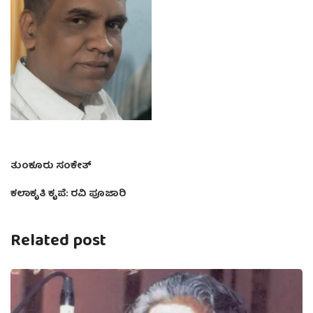
ತುಂಕೂರು ಸಂಕೇತ್
ಕಲಾಕೃತಿ ಕೃಪೆ: ರವಿ ಪೂಜಾರಿ
Related post