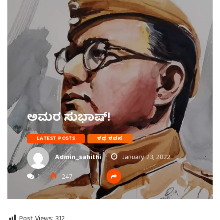
ಅಮರ ಸುಭಾಷ್!
LATEST POSTS
ಕಥೆ ಕವನ
Admin_sahithi
January 23, 2022
1
247
Post Views:
312