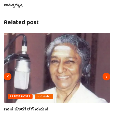
ಸಾಹಿತ್ಯಮೈತ್ರಿ
Related post
LATEST POSTS
ಕಥೆ ಕವನ
ಗಾನ ಕೋಗಿಲೆಗೆ ನಮನ