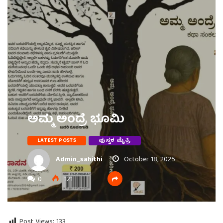
ಅಮ್ಮ ಅಂದ್ರೆ ಭೂಮಿ
LATEST POSTS
ಪುಸ್ತಕ ಮೈತ್ರಿ
Admin_sahithi
October 18, 2025
0
121
Post Views:
133