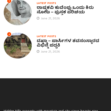
3
LATEST POSTS
ರಾಷ್ಟ್ರಕವಿ ಕುವೆಂಪು ಒಂದು ಕಿರು
ನೋಟ – ಪುಸ್ತಕ ಪರಿಚಯ
June 21, 2026
4
LATEST POSTS
ದಖ್ಮಾ – ಪಾರ್ಸಿಗಳ ಶವಸಂಸ್ಕಾರದ
ವಿಭಿನ್ನ ಪದ್ಧತಿ
June 21, 2026