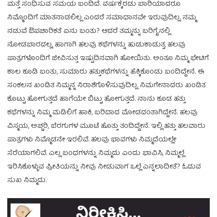
ಮತ್ತೆ ಸಂಧಿಸುವ ಸಮಯ ಬಂದಿದೆ. ವರ್ಷಕ್ಕೆರಡು ಬಾರಿಯಾದರೂ
ನಿಮ್ಮೊಂದಿಗೆ ಮಾತನಾಡಲಿಲ್ಲ ಎಂದರೆ ಸಮಾಧಾನವೇ ಇರುವುದಿಲ್ಲ. ನಮ್ಮ
ನಡುವೆ ಔಪಚಾರಿಕತೆ ಏನು ಬಂತು? ಆದರೆ ತಮ್ಮನ್ನು ಬರಿಗೈನಲ್ಲಿ
ನೋಡಬಾರದಲ್ಲ, ಹಾಗಾಗಿ ಹಲವು ಕಥೆಗಳನ್ನು ಹುಡುಕಾಡುತ್ತ, ಹಲವು
ಪಾತ್ರಗಳೊಂದಿಗೆ ಜೀವಿಸುತ್ತ ಇಷ್ಟುದಿನವಾಗಿ ಹೋಯಿತು. ಅಂತೂ ನಿಮ್ಮ ಭೇಟಿಗೆ
ಕಾಲ ಕೂಡಿ ಬಂತು, ಸುಮಾರು ಹತ್ತುಕಥೆಗಳನ್ನು ಹೆಕ್ಕಿಕೊಂಡು ಬಂದಿದ್ದೇನೆ. ಈ
ಸಂಕಲನ ಖಂಡಿತ ನಿಮ್ಮನ್ನ ನಿರಾಶೆಗೊಳಿಸುವುದಿಲ್ಲ. ನಿಮಗೇನಾದರು ಖಂಡಿತ
ಕೊಟ್ಟು ಹೋಗುತ್ತದೆ ಹಾಗೆಯೇ ಬಿಟ್ಟು ಹೋಗುತ್ತದೆ. ನಾನು ಕೂಡ ಹತ್ತು
ಕಥೆಗಳನ್ನು ನಿಮ್ಮ ಮಡಿಲಿಗೆ ಹಾಕಿ, ಬರಿದಾದ ಮೋಡದಂತಾಗಿದ್ದೇನೆ. ಹಲವು
ವಿಸ್ಮಯ, ಅಚ್ಚರಿ, ಬೆರಗುಗಳ ಮೂಟೆ ಹೊತ್ತು ತಂದಿದ್ದೇನೆ. ಇಲ್ಲಿ ಹತ್ತು ಹಲವಾರು
ಪಾತ್ರಗಳು ನಿಮ್ಮೊಡನೇ ಇರಲಿವೆ. ಹಲವು ಭಾವಗಳು ನಿಮ್ಮದೆಯಲ್ಲೇ
ಸೆರೆಯಾಗಲಿವೆ. ಎಲ್ಲ ಬಂಧಗಳನ್ನು ನಿಮ್ಮದು ಎಂದು ಭಾವಿಸಿ, ನಿಮ್ಮಲ್ಲೆ
ಇರಿಸಿಕೊಳ್ಳುವ ಪ್ರೀತಿಯನ್ನು ನೀವು ನೀಡುವಾಗ ಒಲ್ಲೆ ಎನ್ನಲಾದೀತೆ? ಓದುವ
ಸುಖ ನಿಮ್ಮದು.