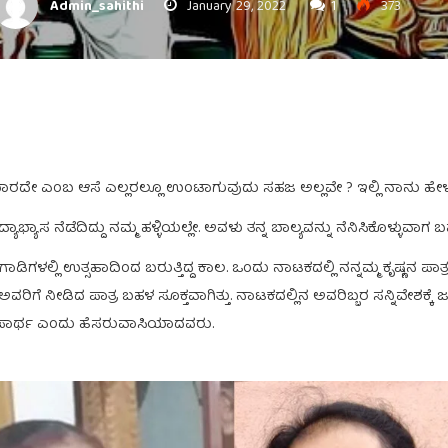
Admin_sahithi
January 29, 2022
1
373
ಬಾರದೇ ಎಂಬ ಆಸೆ ಎಲ್ಲರಲ್ಲೂ ಉಂಟಾಗುವುದು ಸಹಜ ಅಲ್ಲವೇ ? ಇಲ್ಲಿ ನಾನು ಹೇಳ
ಯಾಸ ನೆಡೆದಿದ್ದು ನಮ್ಮ ಹಳ್ಳಿಯಲ್ಲೇ. ಅವಳು ತನ್ನ ಬಾಲ್ಯವನ್ನು ನೆನಿಸಿಕೊಳ್ಳುವಾಗ ಬ
ಡಿಗಳಲ್ಲಿ ಉತ್ಸಹಾದಿಂದ ಬರುತ್ತಿದ್ದ ಕಾಲ. ಒಂದು ನಾಟಕದಲ್ಲಿ ನನ್ನಮ್ಮ ಕೃಷ್ಣನ ಪ
ೆ ನೀಡಿದ ಪಾತ್ರ ಬಹಳ ಸೂಕ್ತವಾಗಿತ್ತು. ನಾಟಕದಲ್ಲಿನ ಅವರಿಬ್ಬರ ಸನ್ನಿವೇಶಕ್ಕೆ ಜನರ
ಗು ಪಾರ್ಥ ಎಂದು ಹೆಸರುವಾಸಿಯಾದವರು.