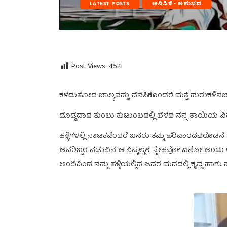
LATEST POSTS
ಅನಿಸಿಕೆ - ಅನುಭವ
Post Views:
452
ಕಳೆದುಹೋದ ಬಾಲ್ಯವನ್ನು ನೆನೆಸಿಕೊಂಡರೆ ಮತ್ತೆ ಮರುಕಳಿಸ
ದೊಡ್ಡದಾದ ತುಂಬು ಕುಟುಂಬದಲ್ಲಿ ಬೆಳೆದ ನನ್ನ ತಾಯಿಯ ವಿದ್ಯಾಭ್
ಹಳ್ಳಿಗಳಲ್ಲಿ ನಾಟಕವೆಂದರೆ ಜನರು ತಮ್ಮ ಪರಿವಾರದವರೊಡನೆ ಗಾ
ಅವರಿಬ್ಬರ ನಡುವಿನ ಆ ನಿಷ್ಕಲ್ಮಶ ಸ್ನೇಹವೋ ಏನೋ ಅಂದು ಅವರಿಗ
ಅಂದಿನಿಂದ ನಮ್ಮ ಹಳ್ಳಿಯಲ್ಲಿನ ಜನರ ಮನದಲ್ಲಿ ಕೃಷ್ಣ ಹಾ