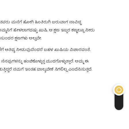
 ತವರು ಮನೆಗೆ ಹೋಗಿ ಹಿಂತಿರುಗಿ ಬರುವಾಗ ನಾವಿದ್ದ
್ಮನಿಗೆ ಹೇಳಲಾಗದಷ್ಟು ಖುಷಿ. ಆ ಕ್ಷಣ ಇಬ್ಬರ ಕಣ್ಣಲ್ಲೂ ನೀರು
 ಸುಂದರ ಕ್ಷಣಗಳು ಅಲ್ಲವೇ.
ಅವಳಿಗೆ ಆತಿಥ್ಯ ನೀಡುವುದೆಂದರೆ ಬಹಳ ಖುಷಿಯ ವಿಚಾರವಂತೆ.
ೆನಪುಗಳನ್ನು ಹಂಚಿಕೊಳ್ಳುತ್ತ ಮುದಗೊಳ್ಳುತ್ತಾರೆ. ಅಮ್ಮ ಈ
ದರೆ ನಮಗೆ ಇಂತಹ ಬಾಲ್ಯವೇಕೆ ಸಿಗಲಿಲ್ಲ ಎಂದೆನಿಸುತ್ತದೆ.