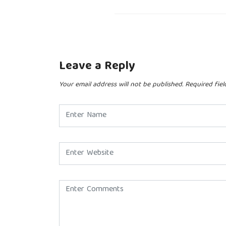
Leave a Reply
Your email address will not be published.
Required fie