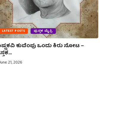
LATEST POSTS
ಪುಸ್ತಕ ಮೈತ್ರಿ
LATEST PO
ಷ್ಟ್ರಕವಿ ಕುವೆಂಪು ಒಂದು ಕಿರು ನೋಟ –
ಗಾನ ಕೋಗ
ಸ್ತಕ...
July 14, 202
une 21, 2026