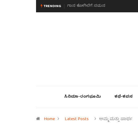
ಮನಸಿನ ಸವಿಭಾವ
TRENDING
ಸಿನಿಮಾ-ರಂಗಭೂಮಿ
ಕಥೆ-ಕವನ
Home
Latest Posts
ಅಮ್ಮ ಮತ್ತು ಪಾರ್ಥ