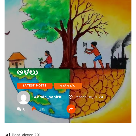
ಅಳಲು
LATEST POSTS
ಕಥೆ ಕವನ
Admin_sahithi
March 30, 2024
0
216
Post Views:
291