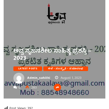
ಅವ್ವ ಸೃಜನಶೀಲ ಸಾಹಿತ್ಯ ಪ್ರಶಸ್ತಿ –
2023
LATEST POSTS
ಕಲೆ - ಸಂಸ್ಕೃತಿ - ಸಮಾರಂಭ
Admin_sahithi
August 1, 2023
0
283
Post Views:
392