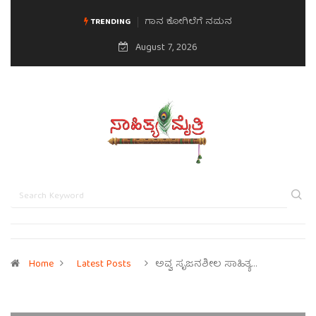
ಗಾನ ಕೋಗಿಲೆಗೆ ನಮನ
TRENDING
August 7, 2026
Home
Latest Posts
ಅವ್ವ ಸೃಜನಶೀಲ ಸಾಹಿತ್ಯ…