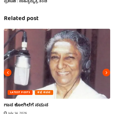
ಪ್ರಕಟಣೆ :
ಸಾಹಿತ್ಯಮೈತ್ರಿ ತಂಡ
Related post
LATEST POSTS
ಕಥೆ ಕವನ
ಗಾನ ಕೋಗಿಲೆಗೆ ನಮನ
July 14, 2026