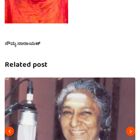
ಸೌಮ್ಯ ನಾರಾಯಣ್
Related post