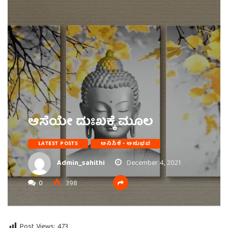
ಆಸೆಯೇ ದುಃಖಕ್ಕೆ ಮೂಲ
LATEST POSTS
ಅನಿಸಿಕೆ - ಅನುಭವ
Admin_sahithi
December 4, 2021
0
398
Post Views:
473