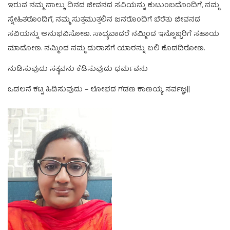
ಇರುವ ನಮ್ಮ ನಾಲ್ಕು ದಿನದ ಜೀವನದ ಸವಿಯನ್ನು ಕುಟುಂಬದೊಂದಿಗೆ, ನಮ್ಮ
ಸ್ನೇಹಿತರೊಂದಿಗೆ, ನಮ್ಮ ಸುತ್ತಮುತ್ತಲಿನ ಜನರೊಂದಿಗೆ ಬೆರೆತು ಜೀವನದ
ಸವಿಯನ್ನು ಅನುಭವಿಸೋಣ. ಸಾಧ್ಯವಾದರೆ ನಮ್ಮಿಂದ ಇನ್ನೊಬ್ಬರಿಗೆ ಸಹಾಯ
ಮಾಡೋಣ. ನಮ್ಮಿಂದ ನಮ್ಮ ದುರಾಸೆಗೆ ಯಾರನ್ನು ಬಲಿ ಕೊಡದಿರೋಣ.
ನುಡಿಸುವುದು ಸತ್ಯವನು ಕೆಡಿಸುವುದು ಧರ್ಮವನು
ಒಡಲನೆ ಕಟ್ಟಿ ಹಿಡಿಸುವುದು – ಲೋಭದ ಗಡಣ ಕಾಣಯ್ಯ ಸರ್ವಜ್ಞ||