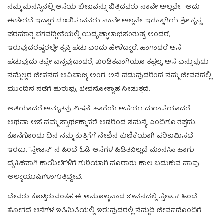
ನಮ್ಮ ಮನಸ್ಸಿನಲ್ಲಿ ಆಸೆಯ ಬೀಜವನ್ನು ಬಿತ್ತಿದವರು ನಾವೇ ಅಲ್ಲವೇ. ಅದು
ಈಡೇರದೆ ಇದ್ದಾಗ ದುಃಖಿಸುವವರು ನಾವೇ ಅಲ್ಲವೇ. ಇದಕ್ಕಾಗಿಯೆ ಶ್ರೀ ಕೃಷ್ಣ
ಪರಮಾತ್ಮ ಭಗವದ್ಗೀತೆಯಲ್ಲಿ ಯದೃಚ್ಛಾಲಾಭಸಂತುಷ್ಟ ಅಂದರೆ,
ಇರುವುದರಷ್ಟರಲ್ಲೇ ತೃಪ್ತಿ ಪಡು ಎಂದು ಹೇಳಿದ್ದಾರೆ. ಹಾಗಾದರೆ ಅಸೆ
ಪಡುವುದು ತಪ್ಪೇ ಎನ್ನವುದಾದರೆ, ಖಂಡಿತವಾಗಿಯೂ ತಪ್ಪಲ್ಲ. ಅಸೆ ಎನ್ನುವುದು
ನಮ್ಮೆಲ್ಲರ ಜೀವನದ ಅವಿಭಾಜ್ಯ ಅಂಗ. ಅಸೆ ಪಡುವುದರಿಂದ ನಮ್ಮ ಜೀವನದಲ್ಲಿ
ಮುಂದಿನ ನಡೆಗೆ ಹುರುಪು, ಜೀವನೋತ್ಸಾಹ ನೀಡುತ್ತದೆ.
ಅತಿಯಾದರೆ ಅಮೃತವು ವಿಷನೆ. ಹಾಗೆಯೆ ಆಸೆಯು ದುರಾಸೆಯಾದರೆ
ಅಥವಾ ಆಸೆ ನಮ್ಮ ಸ್ವಾರ್ಥಕ್ಕಾದರೆ ಅದರಿಂದ ಸಮಸ್ಯೆ ಎಂದಿಗೂ ತಪ್ಪದು.
ಕೊನೆಗೊಂದು ದಿನ ನಮ್ಮ ಕುತ್ತಿಗೆಗೆ ನೇಣಿನ ಕುಣಿಕೆಯಾಗಿ ಪರಿಣಮಿಸದೆ
ಇರದು. “ಸ್ಟೇಟಸ್” ನ ಹಿಂದೆ ಓಡಿ ಆಸೆಗಳ ಹಿಡಿತವಿಲ್ಲದೆ ಮಾನಸಿಕ ಹಾಗು
ದೈಹಿಕವಾಗಿ ಕಾಯಿಲೆಗಳಿಗೆ ಗುರಿಯಾಗಿ ನೂರಾರು ಕಾಲ ಬದುಕುವ ನಾವು
ಅಲ್ಪಾಯುಷಿಗಳಾಗುತ್ತಿದ್ದೇವೆ.
ದೇವರು ಕೊಟ್ಟಿರುವಂತಹ ಈ ಅಮೂಲ್ಯವಾದ ಜೀವನದಲ್ಲಿ ಸ್ಟೇಟಸ್ ಹಿಂದೆ
ಹೋಗದೆ ಆಸೆಗಳ ಇತಿಮಿತಿಯಲ್ಲಿ ಇರುವುದರಲ್ಲಿ ನೆಮ್ಮದಿ ಜೀವನದೊಂದಿಗೆ