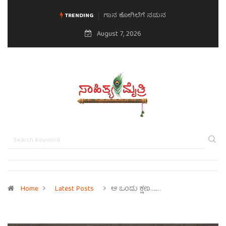
ಮನಸಿನ ಸವಿಭಾವ
TRENDING
August 7, 2026
Home
Latest Posts
ಆ ಒಂದು ಕ್ಷಣ…..…