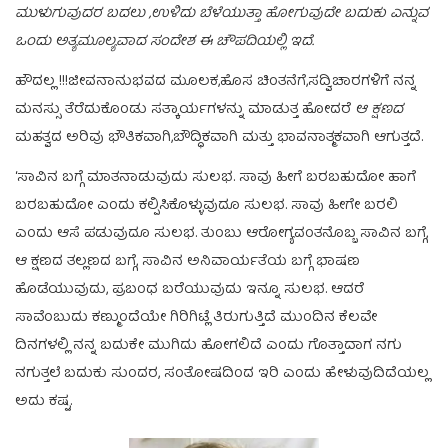
ಮುಳುಗುವುದರ ಬದಲು ,ಉಳಿದು ಬೆಳೆಯುತ್ತಾ ಹೋಗುವುದೇ ಬದುಕು ಎನ್ನುವ
ಒಂದು ಅತ್ಯಮೂಲ್ಯವಾದ ಸಂದೇಶ ಈ ಚೌಪದಿಯಲ್ಲಿ ಇದೆ.
ಹೌದಲ್ಲ !!!ಜೀವನಾನುಭವದ ಮೂಲಕ,ಹೊಸ ಚಿಂತನೆಗೆ,ಸದ್ವಿಚಾರಗಳಿಗೆ ನನ್ನ
ಮನಸ್ಸು ತೆರೆದುಕೊಂಡು ಸತ್ಕಾರ್ಯಗಳನ್ನು ಮಾಡುತ್ತ ಹೋದರೆ
ಆ ಕ್ಷಣದ
ಮಹತ್ವದ ಅರಿವು ಭೌತಿಕವಾಗಿ,ಬೌದ್ಧಿಕವಾಗಿ ಮತ್ತು ಭಾವನಾತ್ಮಕವಾಗಿ ಆಗುತ್ತದೆ.
‘ಸಾವಿನ ಬಗ್ಗೆ ಮಾತನಾಡುವುದು ಸುಲಭ. ಸಾವು ಹೀಗೆ ಬರಬಹುದೋ ಹಾಗೆ
ಬರಬಹುದೋ ಎಂದು ಕಲ್ಪಿಸಿಕೊಳ್ಳುವುದೂ ಸುಲಭ. ಸಾವು ಹೀಗೇ ಬರಲಿ
ಎಂದು ಆಸೆ ಪಡುವುದೂ ಸುಲಭ. ತುಂಬು ಆರೋಗ್ಯವಂತನೊಬ್ಬ ಸಾವಿನ ಬಗ್ಗೆ,
ಆ ಕ್ಷಣದ ತಲ್ಲಣದ ಬಗ್ಗೆ, ಸಾವಿನ ಅನಿವಾರ್ಯತೆಯ ಬಗ್ಗೆ ಭಾಷಣ
ಹೊಡೆಯುವುದು, ಪ್ರಬಂಧ ಬರೆಯುವುದು ಇನ್ನೂ ಸುಲಭ. ಆದರೆ
ಸಾವೆಂಬುದು ಕಣ್ಮುಂದೆಯೇ ಗಿರಿಗಿಟ್ಲೆ ತಿರುಗುತ್ತಿದೆ ಮುಂದಿನ ಕೆಲವೇ
ದಿನಗಳಲ್ಲಿ ನನ್ನ ಬದುಕೇ ಮುಗಿದು ಹೋಗಲಿದೆ ಎಂದು ಗೊತ್ತಾದಾಗ ನಗು
ನಗುತ್ತಲೆ ಬದುಕು ಸುಂದರ, ಸಂತೋಷದಿಂದ ಇರಿ ಎಂದು ಹೇಳುವುದಿದೆಯಲ್ಲ
ಅದು ಕಷ್ಟ.