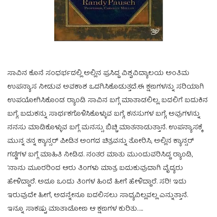
ಸಾವಿನ ಕೊನೆ ಸಂಧರ್ಭದಲ್ಲಿ ಅಲ್ಲಿನ ಪ್ರಸಿದ್ದ ವಿಶ್ವವಿದ್ಯಾಲಯ ಅಂತಿಮ
ಉಪನ್ಯಾಸ ನೀಡುವ ಅವಕಾಶ ಒದಗಿಸಿಕೊಡುತ್ತದೆ.ಈ ಕ್ಷಣಗಳನ್ನು ಸರಿಯಾಗಿ
ಉಪಯೋಗಿಸಿಕೊಂಡ ರ‌್ಯಾಂಡಿ ಸಾವಿನ ಬಗ್ಗೆ ಮಾತಾಡಲಿಲ್ಲ. ಬದಲಿಗೆ ಬದುಕಿನ
ಬಗ್ಗೆ, ಬದುಕನ್ನು ಸಾರ್ಥಕಗೊಳಿಸಿಕೊಳ್ಳುವ ಬಗ್ಗೆ, ಕನಸುಗಳ ಬಗ್ಗೆ, ಅವುಗಳನ್ನು
ನನಸು ಮಾಡಿಕೊಳ್ಳುವ ಬಗ್ಗೆ ಮನಸ್ಸು ಬಿಚ್ಚಿ ಮಾತನಾಡುತ್ತಾನೆ. ಉಪನ್ಯಾಸಕ್ಕೆ
ಮುನ್ನ ತನ್ನ ಕ್ಯಾನ್ಸರ್ ಪೀಡಿತ ಅಂಗದ ಚಿತ್ರವನ್ನು ತೋರಿಸಿ, ಅಲ್ಲಿನ ಕ್ಯಾನ್ಸರ್
ಗಡ್ಡೆಗಳ ಬಗ್ಗೆ ಮಾಹಿತಿ ನೀಡಿದ. ನಂತರ ಮಾತು ಮುಂದುವರಿಸಿದ್ದ ರ‌್ಯಾಂಡಿ,
‘ನಾನು ಮೂರರಿಂದ ಆರು ತಿಂಗಳು ಮಾತ್ರ ಬದುಕುವುದಾಗಿ ವೈದ್ಯರು
ಹೇಳಿದ್ದಾರೆ. ಅದೂ ಒಂದು ತಿಂಗಳ ಹಿಂದೆ ಹೀಗೆ ಹೇಳಿದ್ದಾರೆ. ಸರಿ! ಇದು
ಇರುವುದೇ ಹೀಗೆ, ಅದನ್ನೇನೂ ಬದಲಿಸಲು ಸಾಧ್ಯವಿಲ್ಲವಲ್ಲ ಎನ್ನುತ್ತಾನೆ.
ಇನ್ನೂ ಸಾಕಷ್ಟು ಮಾತಾಡೋಣ ಆ ಕ್ಷಣಗಳ ಕುರಿತು…..