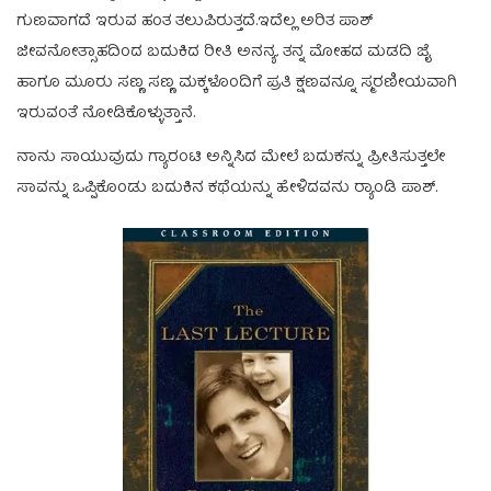
ಗುಣವಾಗದೆ ಇರುವ ಹಂತ ತಲುಪಿರುತ್ತದೆ.ಇದೆಲ್ಲ ಅರಿತ ಪಾಶ್
ಜೀವನೋತ್ಸಾಹದಿಂದ ಬದುಕಿದ ರೀತಿ ಅನನ್ಯ. ತನ್ನ ಮೋಹದ ಮಡದಿ ಜೈ
ಹಾಗೂ ಮೂರು ಸಣ್ಣ ಸಣ್ಣ ಮಕ್ಕಳೊಂದಿಗೆ ಪ್ರತಿ ಕ್ಷಣವನ್ನೂ ಸ್ಮರಣೀಯವಾಗಿ
ಇರುವಂತೆ ನೋಡಿಕೊಳ್ಳುತ್ತಾನೆ.
ನಾನು ಸಾಯುವುದು ಗ್ಯಾರಂಟಿ ಅನ್ನಿಸಿದ ಮೇಲೆ ಬದುಕನ್ನು ಪ್ರೀತಿಸುತ್ತಲೇ
ಸಾವನ್ನು ಒಪ್ಪಿಕೊಂಡು ಬದುಕಿನ ಕಥೆಯನ್ನು ಹೇಳಿದವನು ರ‌್ಯಾಂಡಿ ಪಾಶ್.