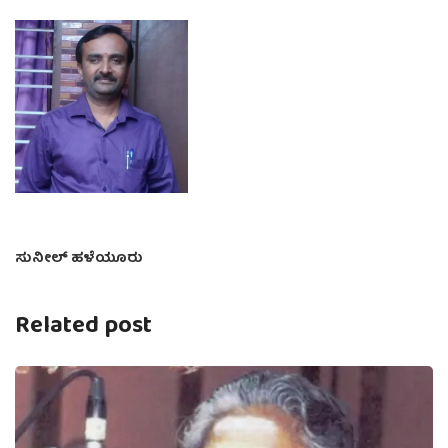
ಸುನೀಲ್ ಹಳೆಯೂರು
Related post