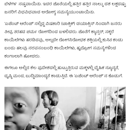
ಬೆಳೆಗಳ ನಷ್ಟವಾಯಿತು. ಇದರ ಜೊತೆಯಲ್ಲಿ ಹತ್ತಿರ ಹತ್ತಿರ ನಾಲ್ಕು ದಶ ಲಕ್ಷದಷ್ಟು
ಜನರಿಗೆ ವಿಧವಿಧವಾದ ಅರೋಗ್ಯ ಸಮಸ್ಯೆಯುಂಟಾಯಿತು.
‘ಏಜೆಂಟ್ ಆರೆಂಜ್’ ನಲ್ಲಿದ್ದ ವಿಷಕಾರಿ (ಟಾಕ್ಸಿಕ್) ಡಯಾಕ್ಸಿನ್ ನಿಂದಾಗಿ ಜನರು
ತೀವ್ರ ತರಹದ ಚರ್ಮ ರೋಗದಿಂದ ಬಳಲಿದರು. ಜೊತೆಗೆ ಕ್ಯಾನ್ಸರ್, ಸಕ್ಕರೆ
ಕಾಯಿಲೆಗಳು ಹರಡಿದವು., ಅಲ್ಲದೇ ರೋಗನಿರೋಧಕ ಶಕ್ತಿಯಲ್ಲಿ ಕುಸಿತ ಕಂಡು
ಬಂದು ಹಲವು ನರವಸಂಬಂಧಿ ಕಾಯಿಲೆಗಳು, ಹೃದ್ರೋಗ ಸಮಸ್ಯೆಗಳಿಂದ
ಕಂಗಾಲಾಗಿ ಹೋದರು.
ಈಗಲೂ ಅಲ್ಲಿನ ಕೆಲ ಪ್ರದೇಶದಲ್ಲಿ ಹುಟ್ಟುತ್ತಿರುವ ಮಕ್ಕಳಲ್ಲಿ ದೈಹಿಕ ನ್ಯೂನ್ಯತೆ,
ದೃಷ್ಠಿ ಮಂದ, ಬುದ್ದಿಮಾಂದ್ಯತೆ ಕಾಡುತ್ತಿದೆ. ಈ ‘ಏಜೆಂಟ್ ಆರೆಂಜ್’ ನ ಕೊಡುಗೆ.