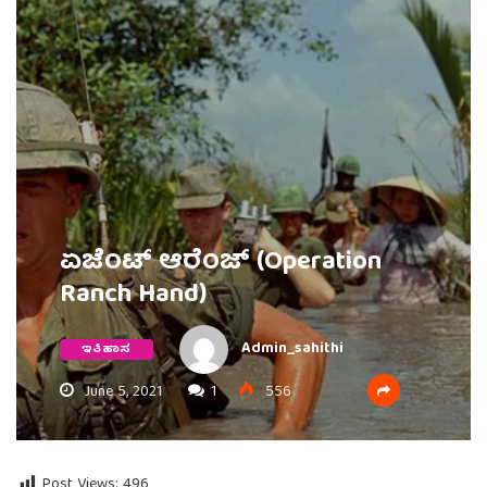
ಏಜೆಂಟ್ ಆರೆಂಜ್ (Operation
Ranch Hand)
Admin_sahithi
ಇತಿಹಾಸ
June 5, 2021
1
556
Post Views:
496