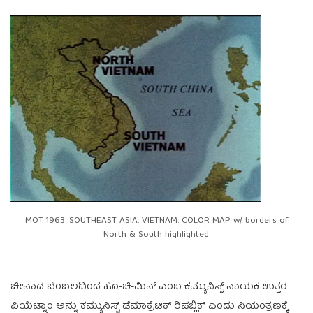
MOT 1963: SOUTHEAST ASIA: VIETNAM: COLOR MAP w/ borders of
North & South highlighted.
ಚೀನಾದ ಬೆಂಬಲದಿಂದ ಹೊ-ಚಿ-ಮಿನ್ ಎಂಬ ಕಮ್ಯುನಿಸ್ಟ್ ನಾಯಕ ಉತ್ತರ
ವಿಯೆಟ್ನಾಂ ಅನ್ನು ಕಮ್ಯುನಿಸ್ಟ್ ಡೆಮಾಕ್ರೆಟಿಕ್ ರಿಪಬ್ಲಿಕ್ ಎಂದು ನಿಯಂತ್ರಣಕ್ಕೆ