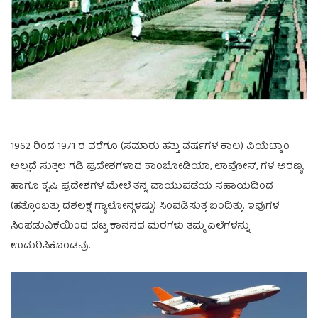
1962 ರಿಂದ 1971 ರ ವರೆಗೂ (ಸಮಾರು ಹತ್ತು ವರ್ಷಗಳ ಕಾಲ) ವಿಯೆಟ್ನಾಂ
ಅಲ್ಲದೆ ಸುತ್ತಲ ಗಡಿ ಪ್ರದೇಶಗಳಾದ ಕಾಂಬೋಡಿಯಾ, ಲಾವೋಸ್, ಗಳ ಅರಣ್ಯ
ಹಾಗೂ ಕೃಷಿ ಪ್ರದೇಶಗಳ ಮೇಲೆ ತನ್ನ ವಾಯುಪಡೆಯ ಸಹಾಯದಿಂದ
(ಹತ್ತೊಂಬತ್ತು ದಶಲಕ್ಷ ಗ್ಯಾಲೋನ್ಗಳಷ್ಟು) ಸಿಂಪಡಿಸುತ್ತ ಬಂದಿತ್ತು. ಇವುಗಳ
ಸಿಂಪಡುವಿಕೆಯಿಂದ ದಟ್ಟ ಕಾನನದ ಮರಗಳು ತಮ್ಮ ಎಲೆಗಳನ್ನು
ಉದುರಿಸಿಕೊಂಡವು.