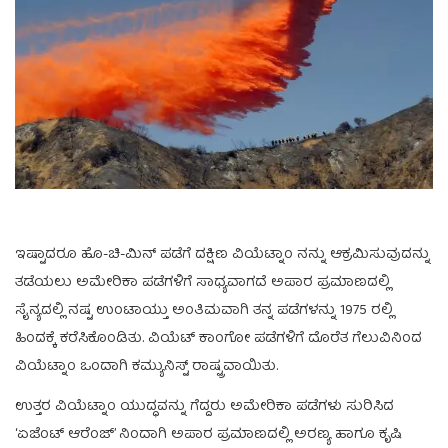
ಇಷ್ಟಾದರೂ ಹೊ-ಚಿ-ಮಿನ್ ಪಡೆಗೆ ದಕ್ಷಿಣ ವಿಯೆಟ್ನಾಂ ನನ್ನು ಆಕ್ರಮಿಸುವುದನ್ನು
ತಡೆಯಲು ಅಮೇರಿಕಾ ಪಡೆಗಳಿಗೆ ಸಾಧ್ಯವಾಗದೆ ಅಪಾರ ಪ್ರಮಾಣದಲ್ಲಿ
ಸೈನ್ಯದಲ್ಲಿ ನಷ್ಟ ಉಂಟಾಯ್ತು‌ ಅಂತಿಮವಾಗಿ ತನ್ನ ಪಡೆಗಳನ್ನು 1975 ರಲ್ಲಿ
ಹಿಂದಕ್ಕೆ ಕರೆಸಿಕೊಂಡಿತು. ವಿಯೆಟ್ ಕಾಂಗೋ ಪಡೆಗಳಿಗೆ ದೊರೆತ ಗೆಲುವಿನಿಂದ
ವಿಯೆಟ್ನಾಂ ಒಂದಾಗಿ ಕಮ್ಯುನಿಸ್ಟ್ ರಾಷ್ಟ್ರವಾಯಿತು.
ಉತ್ತರ ವಿಯೆಟ್ನಾಂ ಯುದ್ಧವನ್ನು ಗೆದ್ದರು ಅಮೇರಿಕಾ ಪಡೆಗಳು ಸುರಿಸಿದ
‘ಏಜೆಂಟ್ ಆರೆಂಜ್’ ನಿಂದಾಗಿ ಅಪಾರ ಪ್ರಮಾಣದಲ್ಲಿ ಅರಣ್ಯ ಹಾಗೂ ಕೃಷಿ