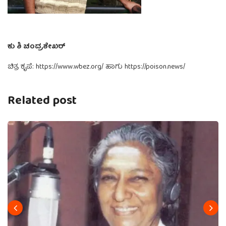
ಕು ಶಿ ಚಂದ್ರಶೇಖರ್
ಚಿತ್ರ ಕೃಪೆ: https://www.wbez.org/ ಹಾಗು https://poison.news/
Related post