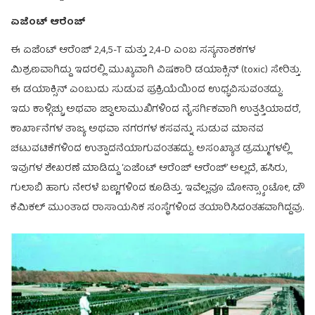
ಏಜೆಂಟ್
ಆರೆಂಜ್
ಈ ಏಜೆಂಟ್ ಆರೆಂಜ್ 2,4,5-T ಮತ್ತು 2,4-D ಎಂಬ ಸಸ್ಯನಾಶಕಗಳ
ಮಿಶ್ರಣವಾಗಿದ್ದು ಇದರಲ್ಲಿ ಮುಖ್ಯವಾಗಿ ವಿಷಕಾರಿ ಡಯಾಕ್ಸಿನ್ (toxic) ಸೇರಿತ್ತು.
ಈ ಡಯಾಕ್ಸಿನ್ ಎಂಬುದು ಸುಡುವ ಪ್ರಕ್ರಿಯೆಯಿಂದ ಉಧ್ಭವಿಸುವಂತದ್ದು.
ಇದು ಕಾಳ್ಗಿಚ್ಚು ಅಥವಾ ಜ್ವಾಲಾಮುಖಿಗಳಿಂದ ನೈಸರ್ಗಿಕವಾಗಿ ಉತ್ಪತ್ತಿಯಾದರೆ,
ಕಾರ್ಖಾನೆಗಳ ತಾಜ್ಯ ಅಥವಾ ನಗರಗಳ ಕಸವನ್ನು ಸುಡುವ ಮಾನವ
ಚಟುವಟಿಕೆಗಳಿಂದ ಉತ್ಪಾದನೆಯಾಗುವಂತಹದ್ದು. ಅಸಂಖ್ಯಾತ ಡ್ರಮ್ಮುಗಳಲ್ಲಿ
ಇವುಗಳ ಶೇಖರಣೆ ಮಾಡಿದ್ದು ‘ಏಜೆಂಟ್ ಆರೆಂಜ್ ಆರೆಂಜ್’ ಅಲ್ಲದೆ, ಹಸಿರು,
ಗುಲಾಬಿ ಹಾಗು ನೇರಳೆ ಬಣ್ಣಗಳಿಂದ ಕೂಡಿತ್ತು. ಇವೆಲ್ಲವೂ ಮೋನ್ಸ್ಯಾಂಟೋ, ಡೌ
ಕೆಮಿಕಲ್ ಮುಂತಾದ ರಾಸಾಯನಿಕ ಸಂಸ್ಥೆಗಳಿಂದ ತಯಾರಿಸಿದಂತಹವಾಗಿದ್ದವು.