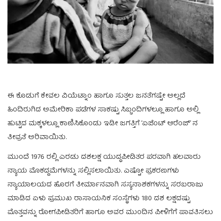
ಈ ಕೊಡುಗೆ ಕೇವಲ ವಿಯೆಟ್ನಾಂ ಹಾಗೂ ಸುತ್ತಲ ಜನತೆಗಷ್ಟೇ ಅಲ್ಲದೆ
ಹಿಂದಿರುಗಿದ ಅಮೇರಿಕಾ ಪಡೆಗಳ ಸಾಕಷ್ಟು ಸಿಬ್ಬಂದಿಗಳಲ್ಲೂ ಹಾಗೂ ಅಲ್ಲಿ
ಹುಟ್ಟಿದ ಮಕ್ಕಳಲ್ಲೂ ಕಾಣಿಸಿಕೊಂಡು ಇಡೀ ಜಗತ್ತಿಗೆ ‘ಏಜೆಂಟ್ ಆರೆಂಜ್’ ನ
ತೀವ್ರತೆ ಅರಿವಾಯಿತು.
ಮುಂದೆ 1976 ರಲ್ಲಿ ಎರಡು ದಶಲಕ್ಷ ಯುದ್ಧಪೀಡಿತರ ಪರವಾಗಿ ಹಲವಾರು
ನ್ಯಾಯ ಮೊಕದ್ದಮೆಗಳನ್ನು ಸಲ್ಲಿಸಲಾಯಿತು. ಎಷ್ಟೋ ಪ್ರಕರಣಗಳು
ನ್ಯಾಯಾಲಯದ ಹೊರಗೆ ತೀರ್ಮಾನವಾಗಿ ಸಸ್ಯನಾಶಕಗಳನ್ನು ಸರಬರಾಜು
ಮಾಡಿದ ಏಳು ಪ್ರಮುಖ ರಾಸಾಯನಿಕ ಸಂಸ್ಥೆಗಳು 180 ದಶ ಲಕ್ಷದಷ್ಟು
ಮೊತ್ತವನ್ನು ರೋಗಪೀಡಿತರಿಗೆ ಹಾಗೂ ಅವರ ಮುಂದಿನ ಪೀಳಿಗೆಗೆ ಪಾವತಿಸಲು