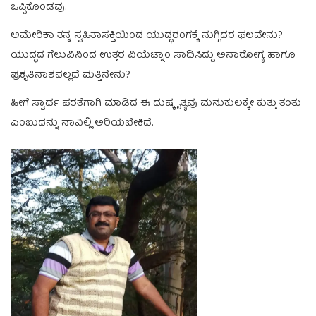
ಒಪ್ಪಿಕೊಂಡವು.
ಅಮೇರಿಕಾ ತನ್ನ ಸ್ವಹಿತಾಸಕ್ತಿಯಿಂದ ಯುದ್ಧರಂಗಕ್ಕೆ ನುಗ್ಗಿದರ ಫಲವೇನು?
ಯುದ್ಧದ ಗೆಲುವಿನಿಂದ ಉತ್ತರ ವಿಯೆಟ್ನಾಂ ಸಾಧಿಸಿದ್ದು ಅನಾರೋಗ್ಯ ಹಾಗೂ
ಪ್ರಕೃತಿನಾಶವಲ್ಲದೆ ಮತ್ತಿನೇನು?
ಹೀಗೆ ಸ್ವಾರ್ಥ ಪರತೆಗಾಗಿ ಮಾಡಿದ ಈ ದುಷ್ಕೃತ್ಯವು ಮನುಕುಲಕ್ಕೇ ಕುತ್ತು ತಂತು
ಎಂಬುದನ್ನು ನಾವಿಲ್ಲಿ ಅರಿಯಬೇಕಿದೆ.