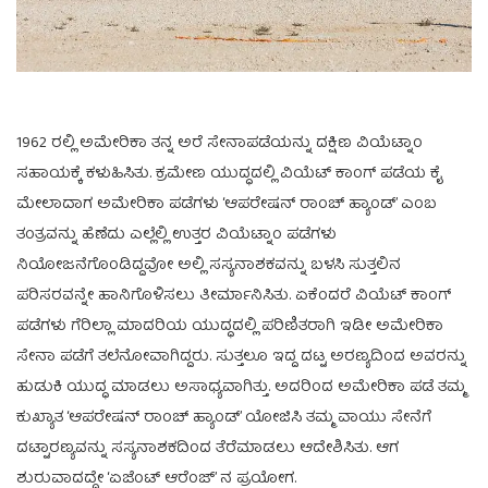
1962 ರಲ್ಲಿ ಅಮೇರಿಕಾ ತನ್ನ ಅರೆ ಸೇನಾಪಡೆಯನ್ನು ದಕ್ಷಿಣ ವಿಯೆಟ್ನಾಂ
ಸಹಾಯಕ್ಕೆ ಕಳುಹಿಸಿತು. ಕ್ರಮೇಣ ಯುದ್ಧದಲ್ಲಿ ವಿಯೆಟ್ ಕಾಂಗ್ ಪಡೆಯ ಕೈ
ಮೇಲಾದಾಗ ಅಮೇರಿಕಾ ಪಡೆಗಳು ‘ಆಪರೇಷನ್ ರಾಂಚ್ ಹ್ಯಾಂಡ್’ ಎಂಬ
ತಂತ್ರವನ್ನು ಹೆಣೆದು ಎಲ್ಲೆಲ್ಲಿ ಉತ್ತರ ವಿಯೆಟ್ನಾಂ ಪಡೆಗಳು
ನಿಯೋಜನೆಗೊಂಡಿದ್ದವೋ ಅಲ್ಲಿ ಸಸ್ಯನಾಶಕವನ್ನು ಬಳಸಿ ಸುತ್ತಲಿನ
ಪರಿಸರವನ್ನೇ ಹಾನಿಗೊಳಿಸಲು ತೀರ್ಮಾನಿಸಿತು. ಏಕೆಂದರೆ ವಿಯೆಟ್ ಕಾಂಗ್
ಪಡೆಗಳು ಗೆರಿಲ್ಲಾ ಮಾದರಿಯ ಯುದ್ಧದಲ್ಲಿ ಪರಿಣಿತರಾಗಿ ಇಡೀ ಅಮೇರಿಕಾ
ಸೇನಾ ಪಡೆಗೆ ತಲೆನೋವಾಗಿದ್ದರು. ಸುತ್ತಲೂ ಇದ್ದ ದಟ್ಟ ಅರಣ್ಯದಿಂದ ಅವರನ್ನು
ಹುಡುಕಿ ಯುದ್ಧ ಮಾಡಲು ಅಸಾಧ್ಯವಾಗಿತ್ತು. ಅದರಿಂದ ಅಮೇರಿಕಾ ಪಡೆ ತಮ್ಮ
ಕುಖ್ಯಾತ ‘ಆಪರೇಷನ್ ರಾಂಚ್ ಹ್ಯಾಂಡ್’ ಯೋಜಿಸಿ ತಮ್ಮ ವಾಯು ಸೇನೆಗೆ
ದಟ್ಟಾರಣ್ಯವನ್ನು ಸಸ್ಯನಾಶಕದಿಂದ ತೆರೆಮಾಡಲು ಆದೇಶಿಸಿತು. ಆಗ
ಶುರುವಾದದ್ದೇ ‘ಏಜೆಂಟ್ ಆರೆಂಜ್’ ನ ಪ್ರಯೋಗ.