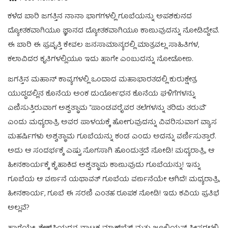
ಕಳೆದ ಬಾರಿ ಜಗತ್ತಿನ ನಾನಾ ಭಾಗಗಳಲ್ಲಿ ಗೂಬೆಯನ್ನು ಅಪಶಕುನದ
ದ್ಯೋತಕವಾಗಿಯೂ ಜ್ಞಾನದ ದ್ಯೋತಕವಾಗಿಯೂ ಕಾಣುವುದನ್ನು ನೋಡಿದ್ದೇವೆ.
ಈ ಬಾರಿ ಈ ಪ್ರವೃತ್ತಿ ಕೇವಲ ಜನಸಾಮಾನ್ಯರಲ್ಲಿ ಮಾತ್ರವಲ್ಲ ಸಾಹಿತಿಗಳ,
ಕಲಾವಿದರ ಕೃತಿಗಳಲ್ಲಿಯೂ ಇದು ಹಾಗೇ ಎಂಬುದನ್ನು ನೋಡೋಣ.
ಜಗತ್ತಿನ ಮಹಾನ್ ಕಾವ್ಯಗಳಲ್ಲಿ ಒಂದಾದ ಮಹಾಭಾರತದಲ್ಲಿ ಕುರುಕ್ಷೇತ್ರ
ಯುದ್ಧದಲ್ಲಿನ ಕೊನೆಯ ಅಂಕ ದುರ್ಯೋಧನ ಕೊನೆಯ ಘಳಿಗೆಗಳನ್ನು
ಎಣಿಸುತ್ತಿರುವಾಗ ಅಶ್ವತ್ಥಾಮ “ಪಾಂಡವರೈವರ ತಲೆಗಳನ್ನು ತರಿದು ತರುವೆ”
ಎಂದು ಮಧ್ಯರಾತ್ರಿ ಅವರ ಪಾಳಯಕ್ಕೆ ಹೋಗುವುದನ್ನು ವಿವರಿಸುವಾಗ ವ್ಯಾಸ
ಮಹರ್ಷಿಗಳು ಅಶ್ವತ್ಥಾಮ ಗೂಬೆಯನ್ನು ಕಂಡ ಎಂದು ಅದನ್ನು ವರ್ಣಿಸುತ್ತಾರೆ.
ಅದು ಆ ಸಂದರ್ಭಕ್ಕೆ ಎಷ್ಟು ಸೊಗಸಾಗಿ ಹೊಂದುತ್ತದೆ ನೋಡಿ! ಮಧ್ಯರಾತ್ರಿ, ಆ
ಹೀನಕಾರ್ಯಕ್ಕೆ ಕೈಹಾಕಿದ ಅಶ್ವತ್ಥಾಮ ಕಾಣುವುದು ಗೂಬೆಯನ್ನು! ಇನ್ನು
ಗೂಬೆಯ ಆ ವರ್ಣನೆ ಯಥಾವತ್ ಗೂಬೆಯ ವರ್ಣನೆಯೇ ಆಗಿದೆ! ಮಧ್ಯರಾತ್ರಿ,
ಹೀನಕಾರ್ಯ, ಗೂಬೆ ಈ ಸರಣಿ ಎಂತಹ ರೂಪಕ ನೋಡಿ! ಇದು ಕವಿಯ ಪ್ರತಿಭೆ
ಅಲ್ಲವೆ?