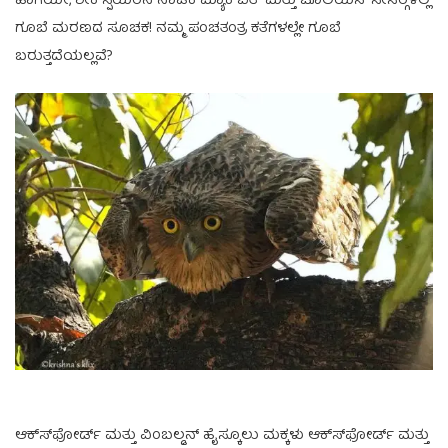
ಹಾಗೆಯೇ, ಶೇಕ್‍ಸ್ಪಿಯರನ ನಾಟಕ ಮ್ಯಾಕ್‍ಬೆತ್ ಮತ್ತು ಜೂಲಿಯಸ್‍ ಸೀಸರ್‍ಗಳಲ್ಲಿ
ಗೂಬೆ ಮರಣದ ಸೂಚಕ! ನಮ್ಮ ಪಂಚತಂತ್ರ ಕತೆಗಳಲ್ಲೇ ಗೂಬೆ
ಬರುತ್ತದೆಯಲ್ಲವೆ?
ಆಕ್ಸ್‍ಫೋರ್ಡ್ ಮತ್ತು ವಿಂಬಲ್ಡನ್‍ ಹೈಸ್ಕೂಲು ಮಕ್ಕಳು ಆಕ್ಸ್‍ಫೋರ್ಡ್ ಮತ್ತು