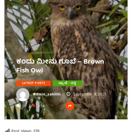
ಕಂದು ಮೀನು ಗೂಬೆ – Brown
Fish Owl
LATEST POSTS
ಪ್ರಾಣಿ - ಪಕ್ಷಿ
Admin_sahithi
September 4, 2021
0
354
Post Views:
378