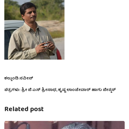
ಕಲ್ಗುಂಡಿ ನವೀನ್
ಚಿತ್ರಗಳು: ಶ್ರೀ ಜಿ ಎಸ್ ಶ್ರೀನಾಥ, ಕೃಷ್ಣ ಲಾಂಜೇವಾರ್ ಹಾಗು ಜೀತ್ಮನ್
Related post