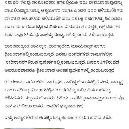
ನಿಶಾಚರಿ. ಕೆಲವು ಸಂಶೋಧಕರು ಹಗಲಲ್ಲಿಯೂ ಇದು ಬೇಟೆಯಾಡುವುದನ್ನು
ದಾಖಲಿಸಿದ್ದಾರೆ. ಇನ್ನೂ ಆಶ್ಚರ್ಯಕರ ಸಂಗತಿ ಎಂದರೆ ಇದರ ಪಳಿಯುಳಿಕೆಗಳು
ದೊರೆತಿವೆ. ಅತಿ ಹಳೆಯ ಪಳಿಯುಳಿಕೆ ಐದು ದಶಲಕ್ಷ ವರ್ಷಗಳಷ್ಟು ಹಿಂದಿನದು
ಎಂಬುದು ಉಸಿರುಗಟ್ಟಿಸುವ ವಿಷಯ. ಸುಮಾರು ನೂರಿಪ್ಪತ್ತು ಲಕ್ಷ ವರ್ಷಗಳ
ಹಿಂದೆ ಇವುಗಳ ಹರವು ಸಾಕಷ್ಟು ದೊಡ್ಡದಾಗಿತ್ತು ಎಂದು ತಿಳಿದುಬರುತ್ತದೆ.
ಭಾರತದಾದ್ಯಂತ, ಪಾಕಿಸ್ಥಾನ, ಬಾಂಗ್ಲಾದೇಶ, ಮಾಯನ್ಮಾರ್ ಹಾಗೂ
ಶ್ರೀಲಂಕಾಗಳಲ್ಲಿ ಕಂಡುಬರುತ್ತದೆ. ಎರಡು ಪಂಗಡಗಳಿವೆ. ಕಾಡುಗಳಲ್ಲಿನ
ನೀರಿನಾಸರೆಗಳಿರುವ ಪ್ರದೇಶಗಳಲ್ಲಿ ಕಂಡುಬರುತ್ತದೆ. ಜನವಸತಿಗಳಿರುವೆಡೆ
ಅಪರೂಪವಾದರೂ ಶ್ರೀಲಂಕಾದ ಅಂತಹ ಪ್ರದೇಶಗಳಲ್ಲಿ ಕಂಡುಬರುತ್ತದೆ.
(ಈ ಲೇಖನ ಹಾಗೂ ಕಳೆದ ವಾರ ಪ್ರಕಟವಾಗಿದ್ದ ಲೇಖನದಲ್ಲಿನ ವೇದ, ಪಾಶ್ಚಾತ್ಯ
ಹಾಗೂ ಪೌರಾತ್ವಪುರಾಣಗಳಲ್ಲಿನ ಗೂಬೆಗಳನ್ನು ಕುರಿತ ವಿಷಯಗಳನ್ನು
ತಿಳಿಸಿದವರು ವಿಜ್ಞಾನ ಲೇಖಕರು, ಹಿರಿಯ ಪ್ರಾಣಿವಿಜ್ಞಾನಶಾಸ್ತ್ರಜ್ಞರೂ ಆದ ಪ್ರೊ
ಎನ್ ಎಸ್‍ ಲೀಲಾ ಅವರು. ಅವರಿಗೆ ಧನ್ಯವಾದಗಳು)
ಇಷ್ಟು ಅದ್ಭುತಗಳಿರುವ ಈ ಹಕ್ಕಿಯನ್ನು ಕಂಡಾಂಗ ನಮಗೆ ಬರೆದು ತಿಳಿಸಿ.