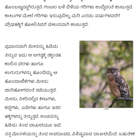
ಹೊಂಬಣ್ಣದ್ದಾಗಿರುತ್ತವೆ. ಗಂಟಲ ಬಳಿ ಬಿಳಿಯ ಗರಿಗಳು ಉಬ್ಬಿದಂತೆ ಕಾಣುತ್ತವೆ.
ಕಾಲುಗಳ ಮೇಲೆ ಗರಿಗಳು ಇರುವುದಿಲ್ಲ. ಮರಿ ಎರಡು ವರ್ಷಗಳವರೆಗೆ
ಪ್ರೌಢಹಕ್ಕಿಗೆ ಹೋಲಿಸಿದರೆ ಪೇಲವವಾಗಿ ಕಾಣುತ್ತದೆ.
ಪ್ರಧಾನವಾಗಿ ಮೀನನ್ನು ಹಿಡಿದು
ತಿನ್ನುವ ಇದು ಆ ಅಗತ್ಯಕ್ಕೆ ತಕ್ಕಂತಹ
ಕಾಲಿನ ಬೆರಳು ಹಾಗೂ
ಉಗುರುಗಳನ್ನು ಹೊಂದಿದ್ದು, ಆ
ಹೊಂದಾಣಿಕೆಗಳು ಮೀನು
ಜಾರಿಹೋಗದಂತೆ ತಡೆಯುತ್ತದೆ.
ಮೀನು, ನೀರಿನಲ್ಲಿನ ಕೀಟಗಳು,
ಕಪ್ಪೆಗಳು, ಏಡಿಗಳು ಹಾಗೂ ಇತರ
ಹಕ್ಕಿಗಳನ್ನು ತಿನ್ನುತ್ತದೆ. ಉಡವನ್ನು
ಹಿಡಿದು ತಿಂದ ದಾಖಲೆಯೂ ಇದೆ.
ಸತ್ತ ಮೊಸಳೆಯನ್ನು ತಿಂದ ಅಪರೂಪದ, ವಿಶಿಷ್ಟವಾದ ದಾಖಲೆಯಿದೆ. ಬಹುತೇಕ