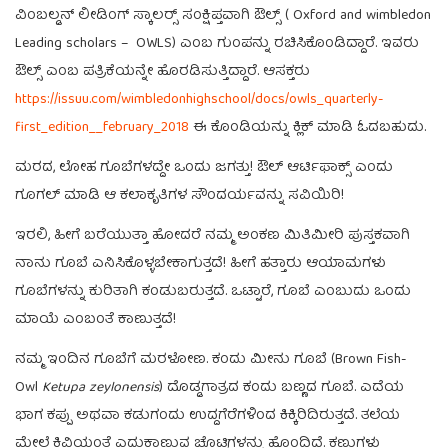
ವಿಂಬಲ್ಡನ್‍ ಲೀಡಿಂಗ್ ಸ್ಕಾಲರ್ಸ್‍ ಸಂಕ್ಷಿಪ್ತವಾಗಿ ಔಲ್ಸ್ ( Oxford and wimbledon
Leading scholars – OWLS) ಎಂಬ ಗುಂಪನ್ನು ರಚಿಸಿಕೊಂಡಿದ್ದಾರೆ. ಇವರು
ಔಲ್ಸ್ ಎಂಬ ಪತ್ರಿಕೆಯನ್ನೇ ಹೊರಡಿಸುತ್ತಿದ್ದಾರೆ. ಆಸಕ್ತರು
https://issuu.com/wimbledonhighschool/docs/owls_quarterly-
first_edition__february_2018
ಈ ಕೊಂಡಿಯನ್ನು ಕ್ಲಿಕ್‍ ಮಾಡಿ ಓದಬಹುದು.
ಮರದ, ಲೋಹ ಗೂಬೆಗಳದ್ದೇ ಒಂದು ಜಗತ್ತು! ಔಲ್ ಆರ್ಟಿಫಾಕ್ಸ್ ಎಂದು
ಗೂಗಲ್ ಮಾಡಿ ಆ ಕಲಾಕೃತಿಗಳ ಸೌಂದರ್ಯವನ್ನು ಸವಿಯಿರಿ!
ಇರಲಿ, ಹೀಗೆ ಬರೆಯುತ್ತಾ ಹೋದರೆ ನಮ್ಮ ಅಂಕಣ ಮಿತಿಮೀರಿ ಪುಸ್ತಕವಾಗಿ
ನಾನು ಗೂಬೆ ಎನಿಸಿಕೊಳ್ಳಬೇಕಾಗುತ್ತದೆ! ಹೀಗೆ ಹತ್ತಾರು ಆಯಾಮಗಳು
ಗೂಬೆಗಳನ್ನು ಕುರಿತಾಗಿ ಕಂಡುಬರುತ್ತದೆ. ಒಟ್ಟಾರೆ, ಗೂಬೆ ಎಂಬುದು ಒಂದು
ಮಾಯೆ ಎಂಬಂತೆ ಕಾಣುತ್ತದೆ!
ನಮ್ಮ ಇಂದಿನ ಗೂಬೆಗೆ ಮರಳೋಣ. ಕಂದು ಮೀನು ಗೂಬೆ (Brown Fish-
Owl
Ketupa zeylonensis
) ದೊಡ್ಡಗಾತ್ರದ ಕಂದು ಬಣ್ಣದ ಗೂಬೆ. ಎದೆಯ
ಭಾಗ ಕಪ್ಪು ಅಥವಾ ಕಡುಗಂದು ಉದ್ದಗೆರೆಗಳಿಂದ ಕಿಕ್ಕಿರಿದಿರುತ್ತದೆ. ತಲೆಯ
ಮೇಲೆ ಕಿವಿಯಂತೆ ಎದ್ದುಕಾಣುವ ಚೊಟ್ಟಿಗಳನ್ನು ಹೊಂದಿದೆ. ಕಣ್ಣುಗಳು