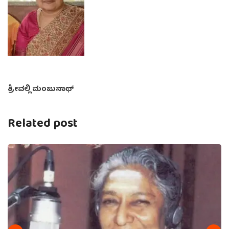
ಶ್ರೀವಲ್ಲಿ ಮಂಜುನಾಥ್
Related post