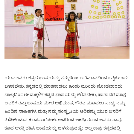
ಯುವಜನರು ಕನ್ನಡ ಭಾಷೆಯನ್ನು ತಮ್ಮದೆಂಬ ಅಭಿಮಾನದಿಂದ ಒಪ್ಪಿಕೊಂಡು
ಬಳಸಬೇಕು. ಕನ್ನಡದಲ್ಲಿ ಮಾತನಾಡಲು ಹಿಂದು ಮುಂದು ನೋಡಬಾರದು.
ಬಾಲ್ಯದಿಂದಲೇ ಮಕ್ಕಳಿಗೆ ಕನ್ನಡ ಭಾಷೆಯನ್ನು ಕಲಿಸಬೇಕು, ಹಾಗಾದರೆ ಮಾತ್ರ
ಅವರಿಗೆ ತಮ್ಮ ಭಾಷೆಯ ಮೇಲೆ ಅಭಿಮಾನ, ಗೌರವ ಮೂಡಲು ಸಾಧ್ಯ. ನಮ್ಮ
ಹಿಂದಿನ ಸಾಹಿತಿಗಳ, ಮತ್ತು ನಮ್ಮ ಸಂಸ್ಕೃತಿಯ ಅರಿವನ್ನು ಯುವ ಜನರಿಗೆ
ತಿಳಿಸಿಕೊಡುವ ಕೆಲಸವಾಗಬೇಕು. ಅದರಿಂದ ಆಕರ್ಷಿತರಾದ ಅವರು ತಾವು
ಕೂಡ ಆಸಕ್ತಿ ವಹಿಸಿ ಭಾಷೆಯನ್ನು ಬಳಸುವುದಷ್ಟೇ ಅಲ್ಲ ತಾವು ಕನ್ನಡದಲ್ಲಿ