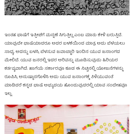
ಇಂತಹ ಭಾಷೆಗೆ ಇತ್ತೀಚೆಗೆ ಮನ್ನಣೆ ಸಿಗುತ್ತಿಲ್ಲ ಎಂಬ ಮಾತು ಕೇಳಿ ಬರುತ್ತಿದೆ.
ಯಾವುದೇ ಭಾಷೆಯಾದರೂ ಅದರ ಬಳಕೆಯಿಂದ ಮಾತ್ರ ಅದು ಬೆಳೆಯಲು
ಸಾಧ್ಯ. ಅದನ್ನು ಬಳಸಿ, ಬೆಳಸುವ ಜವಾಬ್ಧಾರಿ ಇಂದಿನ ಯುವ ಜನಾಂಗದ
ಮೇಲಿದೆ. ಯುವ ಜನರಲ್ಲಿ ಇದರ ಅರಿವನ್ನು ಮೂಡಿಸುವುದು ಹಿರಿಯರ
ಕರ್ತವ್ಯವಾಗಿದೆ. ಹಾಗೆಯೆ ಸರ್ಕಾರವೂ ಕೂಡ ಈ ನಿಟ್ಟಿನಲ್ಲಿ ಯೋಜನೆಗಳನ್ನು
ರೂಪಿಸಿ, ಅನುಷ್ಠಾನಗೊಳಿಸಿ ಅದು ಯುವ ಜನಾಂಗಕ್ಕೆ ತಿಳಿಯುವಂತೆ
ಮಾಡಿದರೆ ಕನ್ನಡ ಭಾಷೆ ಅಭ್ಯುದಯ ಹೊಂದುವುದರಲ್ಲಿ ಯಾವ ಸಂದೇಹವೂ
ಇಲ್ಲ.