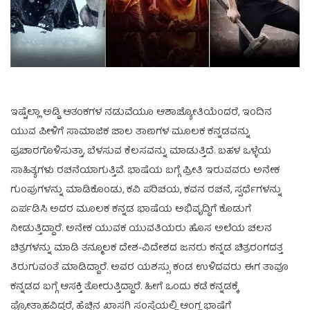
ಇಷ್ಟೆಲ್ಲಾ ಅಡ್ಡಿ ಆತಂಕಗಳ ನಡುವೆಯೂ ಆಶಾಜ್ಯೋತಿಯೆಂದರೆ, ಇಂದಿನ
ಯುವ ಪೀಳಿಗೆ ಸಾಮಾಜಿಕ ಜಾಲ ತಾಣಗಳ ಮೂಲಕ ಕನ್ನಡವನ್ನು
ಪ್ರಚಾರಗೊಳಿಸುತ್ತಾ, ಬೆಳಸುವ ಕೆಲಸವನ್ನು ಮಾಡುತ್ತಿದೆ. ಬಹಳ ಒಳ್ಳೆಯ
ಸಾಹಿತ್ಯಗಳು ರಚನೆಯಾಗುತ್ತಿವೆ. ಭಾಷೆಯ ಬಗ್ಗೆ ಪ್ರೀತಿ ಇರುವವರು ಅನೇಕ
ಗುಂಪುಗಳನ್ನು ಮಾಡಿಕೊಂಡು, ಕವಿ ಪರಿಚಯ, ಕವನ ರಚನೆ, ಸ್ಪರ್ಧೆಗಳನ್ನು
ಏರ್ಪಡಿಸಿ ಅದರ ಮೂಲಕ ಕನ್ನಡ ಭಾಷೆಯ ಅಭಿವೃದ್ಧಿಗೆ ಕೊಡುಗೆ
ನೀಡುತ್ತಿದ್ದಾರೆ. ಅನೇಕ ಯುವಕ ಯುವತಿಯರು ಹೊಸ ಅಲೆಯ ಚಲನ
ಚಿತ್ರಗಳನ್ನು ಮಾಡಿ ತನ್ಮೂಲಕ ದೇಶ-ವಿದೇಶದ ಜನರು ಕನ್ನಡ ಚಿತ್ರರಂಗದತ್ತ
ತಿರುಗುವಂತೆ ಮಾಡಿದ್ದಾರೆ. ಅವರ ಯಶಸ್ಸು ಕಂಡ ಉಳಿದವರು ಈಗ ತಾವೂ
ಕನ್ನಡದ ಬಗ್ಗೆ ಆಸಕ್ತಿ ತೋರುತ್ತಿದ್ದಾರೆ. ಹೀಗೆ ಒಂದು ಕಡೆ ಕನ್ನಡಕ್ಕೆ
ಪ್ರೋತ್ಸಾಹವಿದ್ದರೆ, ಹೆಚ್ಚಿನ ಖಾಸಗಿ ಸಂಸ್ಥೆಯಲ್ಲಿ ಆಂಗ್ಲ ಭಾಷೆಗೆ