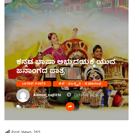
ಕನ್ನಡ ಭಾಷಾ ಅಭ್ಯುದಯಕ್ಕೆ ಯುವ
ಜನಾಂಗದ ಪಾತ್ರ
LATEST POSTS
ಕಲೆ - ಸಂಸ್ಕೃತಿ - ಸಮಾರಂಭ
Admin_sahithi
October 31, 2024
0
239
Post Views:
265