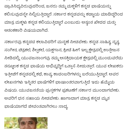
ಪ್ರಾತಿನಿಧ್ಯವಿರುವುದರಿಂದ, ಜನರು ತಮ್ಮ ಮಕ್ಕಳಿಗೆ ಕನ್ನಡ ಭಾಷೆಯನ್ನು
ಕಲಿಸುವುದನ್ನೇ ನಿಲ್ಲಿಸುತ್ತಿದ್ದಾರೆ. ಸರ್ಕಾರ ಕನ್ನಡವನ್ನು ಕಡ್ಡಾಯ ಮಾಡಿದ್ದರಿಂದ
ಮಾತ್ರ ಮಕ್ಕಳು ಕನ್ನಡ ಕಲಿಯುತ್ತಿದ್ದಾರೆ ಎಂಬುದು ಅತ್ಯಂತ ಖೇದದ ಮತ್ತು
ಆತಂಕಕಾರಿ ವಿಷಯವಾಗಿದೆ.
ಸರ್ಕಾರವು ಕನ್ನಡದ ಕಲಾವಿದರಿಗೆ ಮನ್ನಣೆ ನೀಡಬೇಕು. ಕನ್ನಡ ಸಾಹಿತ್ಯ, ನೃತ್ಯ,
ಸಂಗೀತ, ಚಿತ್ರಕಲೆ, ಶಿಲ್ಪಕಲೆ, ಯಕ್ಷಗಾನ, ಕ್ರೀಡೆ ಹೀಗೆ ಇಲ್ಲ ಕ್ಷೇತ್ರದಲ್ಲಿ ಉತ್ತೇಜನ
ನೀಡಿದಲ್ಲಿ, ಯುವಜನಾಂಗವು ತಮ್ಮ ಆಸಕ್ತಿಧಾಯಕ ಕ್ಷೇತ್ರದಲ್ಲಿ ಮುಂದುವರೆದು
ತನ್ಮೂಲಕ ಕನ್ನಡ ಭಾಷೆಯ ಅಭಿವೃದ್ಧಿಗೆ ಒತ್ತಾಸೆ ನೀಡುತ್ತಾರೆ. ಯುವ ಲೇಖಕರು
ಇತ್ತೀಚೆಗೆ ಕನ್ನಡದಲ್ಲಿ ಕಥೆ, ಕಾವ್ಯ, ಕಾದಂಬರಿಗಳನ್ನು ಬರೆಯುತ್ತಿದ್ದಾರೆ. ಅವರ
ಲೇಖನಗಳು ಇನ್ನಿತರ ಭಾಷೆಗಳಿಗೆ ಭಾಷಾಂತರವಾಗುತ್ತಿದೆ ಇದು ಹೆಮ್ಮೆಯ
ವಿಷಯ. ಯುವಜನತೆಯ ಪುಸ್ತಕಗಳ ಪ್ರಕಟಣೆಗೆ ಸರ್ಕಾರ ಮುಂದಾಗಬೇಕು.
ಅವರಿಗೆ ಧನ ಸಹಾಯ ನೀಡಬೇಕು. ಹಾಗಾದಾಗ ಮಾತ್ರ ಕನ್ನಡ ಮೃತ
ಭಾಷೆಯಾಗದೆ ಜೀವಂತವಾಗಿರಲು ಸಾಧ್ಯ.