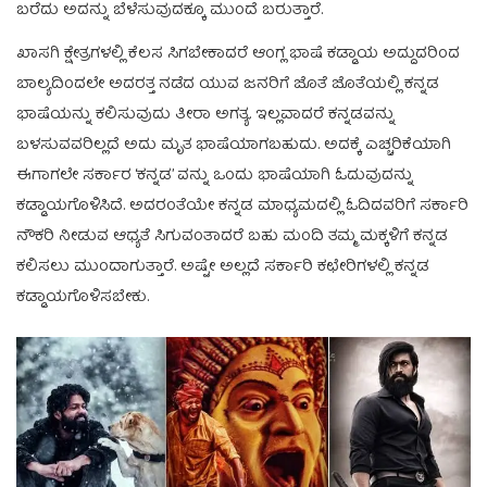
ಬರೆದು ಅದನ್ನು ಬೆಳೆಸುವುದಕ್ಕೂ ಮುಂದೆ ಬರುತ್ತಾರೆ.
ಖಾಸಗಿ ಕ್ಷೇತ್ರಗಳಲ್ಲಿ ಕೆಲಸ ಸಿಗಬೇಕಾದರೆ ಆಂಗ್ಲ ಭಾಷೆ ಕಡ್ಡಾಯ ಅದ್ದುದರಿಂದ
ಬಾಲ್ಯದಿಂದಲೇ ಅದರತ್ತ ನಡೆದ ಯುವ ಜನರಿಗೆ ಜೊತೆ ಜೊತೆಯಲ್ಲಿ ಕನ್ನಡ
ಭಾಷೆಯನ್ನು ಕಲಿಸುವುದು ತೀರಾ ಅಗತ್ಯ. ಇಲ್ಲವಾದರೆ ಕನ್ನಡವನ್ನು
ಬಳಸುವವರಿಲ್ಲದೆ ಅದು ಮೃತ ಭಾಷೆಯಾಗಬಹುದು. ಅದಕ್ಕೆ ಎಚ್ಚರಿಕೆಯಾಗಿ
ಈಗಾಗಲೇ ಸರ್ಕಾರ ‘ಕನ್ನಡ’ ವನ್ನು ಒಂದು ಭಾಷೆಯಾಗಿ ಓದುವುದನ್ನು
ಕಡ್ಡಾಯಗೊಳಿಸಿದೆ. ಅದರಂತೆಯೇ ಕನ್ನಡ ಮಾಧ್ಯಮದಲ್ಲಿ ಓದಿದವರಿಗೆ ಸರ್ಕಾರಿ
ನೌಕರಿ ನೀಡುವ ಆಧ್ಯತೆ ಸಿಗುವಂತಾದರೆ ಬಹು ಮಂದಿ ತಮ್ಮ ಮಕ್ಕಳಿಗೆ ಕನ್ನಡ
ಕಲಿಸಲು ಮುಂದಾಗುತ್ತಾರೆ. ಅಷ್ಟೇ ಅಲ್ಲದೆ ಸರ್ಕಾರಿ ಕಛೇರಿಗಳಲ್ಲಿ ಕನ್ನಡ
ಕಡ್ಡಾಯಗೊಳಿಸಬೇಕು.