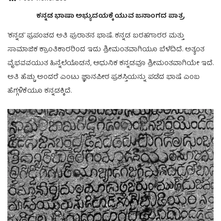
ಕನ್ನಡ ಭಾಷಾ ಅಭ್ಯುದಯಕ್ಕೆ ಯುವ ಜನಾಂಗದ ಪಾತ್ರ
‘ಕನ್ನಡ’ ಪ್ರಪಂಚದ ಅತಿ ಪುರಾತನ ಭಾಷೆ. ಕನ್ನಡ ಬರಹಗಾರರ ಮತ್ತು
ಸಾಮಾಜಿಕ ಕ್ರಾಂತಿಕಾರರಿಂದ ಇದು ಶ್ರೀಮಂತವಾಗಿಯೂ ಬೆಳೆದಿದೆ. ಅತ್ಯಂತ
ವೈಭವವಯುತ ಹಿನ್ನೆಲೆಯೊಡನೆ, ಆಧುನಿಕ ಕನ್ನಡವೂ ಶ್ರೀಮಂತವಾಗಿಯೇ ಇದೆ.
ಅತಿ ಹೆಚ್ಚು ಅಂದರೆ ಎಂಟು ಜ್ಞಾನಪೀಠ ಪ್ರಶಸ್ತಿಯನ್ನು ಪಡೆದ ಭಾಷೆ ಎಂಬ
ಹೆಗ್ಗಳಿಕೆಯೂ ಕನ್ನಡಕ್ಕಿದೆ.