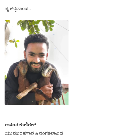
ಜೈ ಕನ್ನಡಾಂಬೆ…
ಅನಂತ ಕುಣಿಗಲ್
ಯುವಬರಹಗಾರ & ರಂಗಕಲಾವಿದ