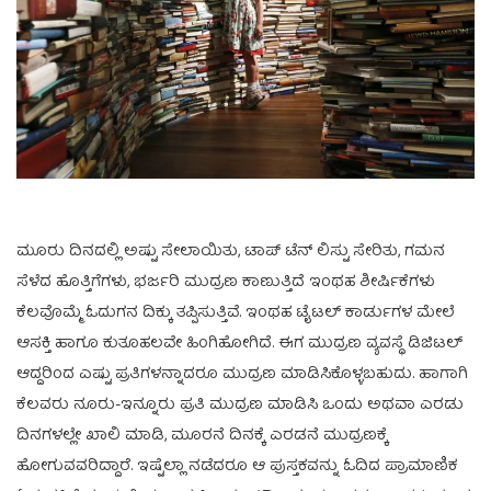
ಮೂರು ದಿನದಲ್ಲಿ ಅಷ್ಟು ಸೇಲಾಯಿತು, ಟಾಪ್ ಟೆನ್ ಲಿಸ್ಟು ಸೇರಿತು, ಗಮನ
ಸೆಳೆದ ಹೊತ್ತಿಗೆಗಳು, ಭರ್ಜರಿ ಮುದ್ರಣ ಕಾಣುತ್ತಿದೆ ಇಂಥಹ ಶೀರ್ಷಿಕೆಗಳು
ಕೆಲವೊಮ್ಮೆ ಓದುಗನ ದಿಕ್ಕು ತಪ್ಪಿಸುತ್ತಿವೆ. ಇಂಥಹ ಟೈಟಲ್ ಕಾರ್ಡುಗಳ ಮೇಲೆ
ಆಸಕ್ತಿ ಹಾಗೂ ಕುತೂಹಲವೇ ಹಿಂಗಿಹೋಗಿದೆ. ಈಗ ಮುದ್ರಣ ವ್ಯವಸ್ಥೆ ಡಿಜಿಟಲ್
ಆದ್ದರಿಂದ ಎಷ್ಟು ಪ್ರತಿಗಳನ್ನಾದರೂ ಮುದ್ರಣ ಮಾಡಿಸಿಕೊಳ್ಳಬಹುದು. ಹಾಗಾಗಿ
ಕೆಲವರು ನೂರು-ಇನ್ನೂರು ಪ್ರತಿ ಮುದ್ರಣ ಮಾಡಿಸಿ ಒಂದು ಅಥವಾ ಎರಡು
ದಿನಗಳಲ್ಲೇ ಖಾಲಿ ಮಾಡಿ, ಮೂರನೆ ದಿನಕ್ಕೆ ಎರಡನೆ ಮುದ್ರಣಕ್ಕೆ
ಹೋಗುವವರಿದ್ದಾರೆ. ಇಷ್ಟೆಲ್ಲಾ ನಡೆದರೂ ಆ ಪುಸ್ತಕವನ್ನು ಓದಿದ ಪ್ರಾಮಾಣಿಕ