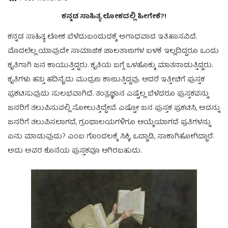
ಕನ್ನಡ ಸಾಹಿತ್ಯ ಲೋಕದಲ್ಲಿ ಹೀಗೇಕೆ?!
ಕನ್ನಡ ಸಾಹಿತ್ಯ ಲೋಕ ಬೆಳೆದುಬಂದುದಕ್ಕೆ ಅಗಾಧವಾದ ಇತಿಹಾಸವಿದೆ.
ಮೊದಲೆಲ್ಲ ಯಾವುದೇ ಸಾಮಾಜಿಕ ಜಾಲತಾಣಗಳ ಬಳಕೆ ಇಲ್ಲದಿದ್ದರೂ ಒಂದು
ಕೃತಿಗಾಗಿ ಜನ ಕಾಯುತ್ತಿದ್ದರು. ಕೃತಿಯ ಬಗ್ಗೆ ಒಳಹೊಕ್ಕು ಮಾತನಾಡುತ್ತಿದ್ದರು.
ಕೃತಿಗಳು ಹತ್ತು ಹದಿನೈದು ಮುದ್ರಣ ಕಾಣುತ್ತಿದ್ದವು. ಆದರೆ ಇತ್ತೀಚಿಗೆ ಪುಸ್ತಕ
ಪ್ರಕಟಿಸುವುದು ಸುಲಭವಾಗಿದೆ. ತಂತ್ರಜ್ಞಾನ ಎಷ್ಟೆಲ್ಲ ಬೆಳೆದರೂ ಪುಸ್ತಕವನ್ನು
ಜನರಿಗೆ ತಲುಪಿಸುವಲ್ಲಿ ಸೋಲುತ್ತಿದ್ದೇವೆ. ಎಷ್ಟೋ ಜನ ಪುಸ್ತಕ ಪ್ರಕಟಿಸಿ, ಅದನ್ನು
ಜನರಿಗೆ ತಲುಪಿಸಲಾಗದೆ, ಗ್ರಂಥಾಲಯಗಳಿಗೂ ಆಯ್ಕೆಯಾಗದೆ ಪ್ರತಿಗಳನ್ನು
ಏನು ಮಾಡುವುದು? ಎಂಬ ಗೊಂದಲಕ್ಕೆ ಸಿಕ್ಕಿ, ಒದ್ದಾಡಿ, ಸಾಕಾಗಿಹೋಗಿದ್ದಾರೆ.
ಅದು ಅವರ ಕೊನೆಯ ಪುಸ್ತಕವೂ ಆಗಿರಬಹುದು.