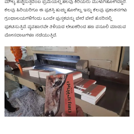
ಮೌಲ್ಯ ಹೆಚ್ಚಿಸುತ್ತದೆಂಬ ಭ್ರಮೆಯಲ್ಲಿ ಹಲವು ಕಿರಿಯರು ಮುಳುಗಿಹೋಗಿದ್ದಾರೆ.
ಕೆಲವು ಹಿರಿಯರಿಗೂ ಈ ಪ್ರಶಸ್ತಿ ಹುಚ್ಚು ಹೋಗಿಲ್ಲ. ಇನ್ನು ಕೆಲವು ಪ್ರಕಾಶನಗಳು
ಗ್ರಂಥಾಲಯಗಳಿಗೆಂದು ಒಂದೇ ಪುಸ್ತಕವನ್ನು ಬೇರೆ ಬೇರೆ ಹೆಸರಿನಲ್ಲಿ
ಪ್ರಕಟಿಸುತ್ತಿವೆ. ವ್ಯವಹಾರವೇ ತಿಳಿಯದ ಲೇಖಕರಿಂದ ಹಣ ವಸೂಲಿ ಮಾಡುವ
ಮೋಸದಾಟಗಳೂ ನಡೆಯುತ್ತಿವೆ.