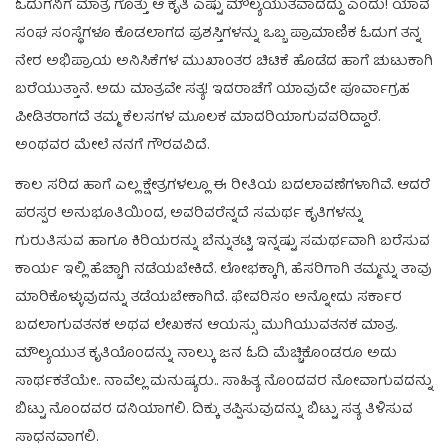
ಓದುಗನಿಗೆ ಮಾತ್ರ ಗೊತ್ತು ಆ ಕೃತಿ ಎಷ್ಟು ಮೌಲ್ಯಯುತವಾದದ್ದು ಎಂದು! ಯಾವ
ಸಂಘ ಸಂಸ್ಥೆಗಳೂ ಕೊಡಲಾಗದ ಪ್ರಶಸ್ತಿಗಳನ್ನು ಒಬ್ಬ ಪ್ರಾಮಾಣಿಕ ಓದುಗ ತನ್ನ
ನೇರ ಅಭಿಪ್ರಾಯ ಅನಿಸಿಕೆಗಳ ಮುಖಾಂತರ ಚಿಟಿಕೆ ಹೊಡೆದ ಹಾಗೆ ಚುಟುಕಾಗಿ
ಬರೆಯುತ್ತಾನೆ. ಅದು ಮಾತ್ರವೇ ಸತ್ಯ! ಇದರಾಚೆಗೆ ಯಾವುದೇ ಪೂರ್ವಾಗ್ರಹ
ಪೀಡಿತರಾಗದೆ ತಮ್ಮ ಕೆಲಸಗಳ ಮೂಲಕ ಮಾದರಿಯಾಗುವವರಿದ್ದಾರೆ.
ಅಂಥವರ ಮೇಲೆ ನನಗೆ ಗೌರವವಿದೆ.
ಕಾಲ ಸರಿದ ಹಾಗೆ ಎಲ್ಲ ಕ್ಷೇತ್ರಗಳಲ್ಲೂ ಈ ರೀತಿಯ ಬದಲಾವಣೆಗಳಾಗಿವೆ. ಆದರೆ
ಪರಸ್ಪರ ಅನುಭೂತಿಯಿಂದ, ಅವರಿವರೆನ್ನದೆ ಸಮರ್ಥ ಕೃತಿಗಳನ್ನು
ಗುರುತಿಸುವ ಹಾಗೂ ಕಿರಿಯರನ್ನು ಬೆನ್ನುತಟ್ಟಿ ಇನ್ನಷ್ಟು ಸಮರ್ಥವಾಗಿ ಬರೆಸುವ
ಕಾರ್ಯ ಇಲ್ಲಿ ಹೆಚ್ಚಾಗಿ ನಡೆಯಬೇಕಿದೆ. ಲೋಭಕ್ಕಾಗಿ, ಹೆಸರಿಗಾಗಿ ತಮ್ಮನ್ನು ತಾವು
ಮಾರಿಕೊಳ್ಳುವುದನ್ನು ತಡೆಯಬೇಕಾಗಿದೆ. ಫೇವರಿಸಂ ಅನ್ನೋದು ಸರ್ಕಾರ
ಬದಲಾಗುವತನಕ ಅಥವ ಲೇಖಕನ ಆಯಸ್ಸು ಮುಗಿಯುವತನಕ ಮಾತ್ರ.
ಮೌಲ್ಯಯುತ ಕೃತಿಯೊಂದನ್ನು ನಾಲ್ಕು ಜನ ಓದಿ ಮೆಚ್ಚಿಕೊಂಡರೂ ಅದು
ಸಾರ್ಥಕತೆಯೇ.. ನಾವೆಲ್ಲ ಮನುಷ್ಯರು.. ಸಾಹಿತ್ಯ ನೊಂದವರ ನೋವಾಗುವದನ್ನು
ಬಿಟ್ಟು ನೊಂದವರ ದನಿಯಾಗಲಿ. ದಿಕ್ಕು ತಪ್ಪಿಸುವುದನ್ನು ಬಿಟ್ಟು ಸತ್ಯ ತಿಳಿಸುವ
ಸಾಧನವಾಗಲಿ.