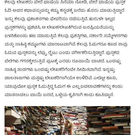
ಕೆಲವು ಲೇಖಕರು ಬೇರೆ ಭಾಷೆಯ ಸಿನೆಮಾ ನೋಡಿ, ಬೇರೆ ಭಾಷೆಯ ಪುಸ್ತಕ
ಓದಿ ಅದರ ಕಥಾವಸ್ತುವನ್ನು ಕದ್ದು, ಕನ್ನಡಕ್ಕೆ ಬರೆದು ಹೆಸರು ಮಾಡುತ್ತಿದ್ದಾರೆ.
ಇನ್ನು ಕೆಲವು ಪ್ರಕಾಶನಗಳು ಫೇವರಿಸಂ ನಡೆಸುತ್ತಿವೆ. ಹುರುಳೇ ಇಲ್ಲದ
ಪುಸ್ತಕಗಳನ್ನು ಪ್ರಕಟಿಸಿ, ಆ ಲೇಖಕ/ಲೇಖಕಿಗಿರುವ ಜನಪ್ರಿಯತೆಯನ್ನು
ಬಳಸಿಕೊಂಡು ಹಣ ಮಾಡುತ್ತಿವೆ. ಕೆಲವು ಪ್ರಶಸ್ತಿಗಳು, ಸರ್ಕಾರಿ ಸಮ್ಮೇಳನಗಳು
ಮತ್ತು ಸಾಹಿತ್ಯ ಕಮ್ಮಟಗಳು ಮಾರಾಟವಾಗಿವೆ. ಕೆಲವು ಓದುಗರೂ ಕೂಡ ತಾವು
ಓದುವ ಪುಸ್ತಕವನ್ನು ಲೆಫ್ಟು, ರೈಟು ಎಂದು ವರ್ಗೀಕರಿಸುತ್ತಿದ್ದಾರೆ. ಪುಸ್ತಕದ
ಬೆಲೆಗಳು ಗಗನಕ್ಕೇರುತ್ತಿವೆ. ಪುಟಕ್ಕೆ ಎರಡು ರೂಪಾಯಿ ದಾಟಿದೆ. ಒಂದಷ್ಟು
ಸಾಹಿತ್ಯ ತಂಡಗಳು ಒಂದಷ್ಟು ಲೇಖಕರಿಗೆಂದೇ ಸೀಮಿತವಾಗಿವೆ. ಇನ್ನಷ್ಟು
ಜಾಲತಾಣಗಳು ಮತ್ತಷ್ಟು ಲೇಖಕರಿಗಾಗಿಯೇ ಉಳಿದಿವೆ. ಎಲ್ಲೋ ಕೂತು,
ಯಾವುದೋ ಪುಸ್ತಕ ಓದುತ್ತಿದ್ದ ಓದುಗ ಈ ಎಲ್ಲ ಬದಲಾವಣೆಗಳನ್ನು ಕಂಡು
ಮಾತನಾಡಲು ಬಾಯಿ ಬರದೆ, ಒಳ್ಳೆಯ ಕೃತಿಗಾಗಿ ಕಾದು ಕೂತಿದ್ದಾನೆ.