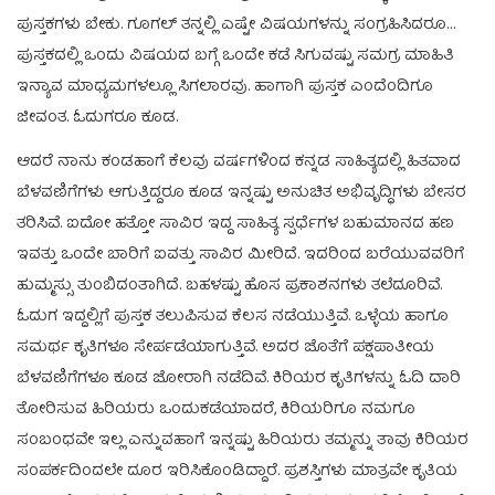
ಪುಸ್ತಕಗಳು ಬೇಕು. ಗೂಗಲ್ ತನ್ನಲ್ಲಿ ಎಷ್ಟೇ ವಿಷಯಗಳನ್ನು ಸಂಗ್ರಹಿಸಿದರೂ…
ಪುಸ್ತಕದಲ್ಲಿ ಒಂದು ವಿಷಯದ ಬಗ್ಗೆ ಒಂದೇ ಕಡೆ ಸಿಗುವಷ್ಟು ಸಮಗ್ರ ಮಾಹಿತಿ
ಇನ್ಯಾವ ಮಾಧ್ಯಮಗಳಲ್ಲೂ ಸಿಗಲಾರವು. ಹಾಗಾಗಿ ಪುಸ್ತಕ ಎಂದೆಂದಿಗೂ
ಜೀವಂತ. ಓದುಗರೂ ಕೂಡ.
ಆದರೆ ನಾನು ಕಂಡಹಾಗೆ ಕೆಲವು ವರ್ಷಗಳಿಂದ ಕನ್ನಡ ಸಾಹಿತ್ಯದಲ್ಲಿ ಹಿತವಾದ
ಬೆಳವಣಿಗೆಗಳು ಆಗುತ್ತಿದ್ದರೂ ಕೂಡ ಇನ್ನಷ್ಟು ಅನುಚಿತ ಅಭಿವೃದ್ಧಿಗಳು ಬೇಸರ
ತರಿಸಿವೆ. ಐದೋ ಹತ್ತೋ ಸಾವಿರ ಇದ್ದ ಸಾಹಿತ್ಯ ಸ್ಪರ್ಧೆಗಳ ಬಹುಮಾನದ ಹಣ
ಇವತ್ತು ಒಂದೇ ಬಾರಿಗೆ ಐವತ್ತು ಸಾವಿರ ಮೀರಿದೆ. ಇದರಿಂದ ಬರೆಯುವವರಿಗೆ
ಹುಮ್ಮಸ್ಸು ತುಂಬಿದಂತಾಗಿದೆ. ಬಹಳಷ್ಟು ಹೊಸ ಪ್ರಕಾಶನಗಳು ತಲೆದೂರಿವೆ.
ಓದುಗ ಇದ್ದಲ್ಲಿಗೆ ಪುಸ್ತಕ ತಲುಪಿಸುವ ಕೆಲಸ ನಡೆಯುತ್ತಿವೆ. ಒಳ್ಳೆಯ ಹಾಗೂ
ಸಮರ್ಥ ಕೃತಿಗಳೂ ಸೇರ್ಪಡೆಯಾಗುತ್ತಿವೆ. ಅದರ ಜೊತೆಗೆ ಪಕ್ಷಪಾತೀಯ
ಬೆಳವಣಿಗೆಗಳೂ ಕೂಡ ಜೋರಾಗಿ ನಡೆದಿವೆ. ಕಿರಿಯರ ಕೃತಿಗಳನ್ನು ಓದಿ ದಾರಿ
ತೋರಿಸುವ ಹಿರಿಯರು ಒಂದುಕಡೆಯಾದರೆ, ಕಿರಿಯರಿಗೂ ನಮಗೂ
ಸಂಬಂಧವೇ ಇಲ್ಲ ಎನ್ನುವಹಾಗೆ ಇನ್ನಷ್ಟು ಹಿರಿಯರು ತಮ್ಮನ್ನು ತಾವು ಕಿರಿಯರ
ಸಂಪರ್ಕದಿಂದಲೇ ದೂರ ಇರಿಸಿಕೊಂಡಿದ್ದಾರೆ. ಪ್ರಶಸ್ತಿಗಳು ಮಾತ್ರವೇ ಕೃತಿಯ