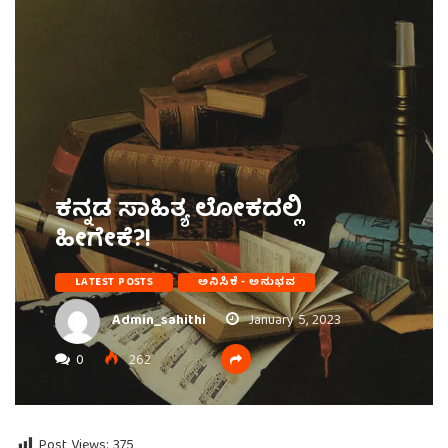
ಕನ್ನಡ ಸಾಹಿತ್ಯ ಲೋಕದಲ್ಲಿ
ಹೀಗೇಕೆ?!
LATEST POSTS
ಅನಿಸಿಕೆ - ಅನುಭವ
Admin_sahithi
January 5, 2023
0
262
Post Views:
375