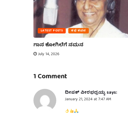
LATEST POSTS
ಕಥೆ ಕವನ
ನೋಟ –
ಗಾನ ಕೋಗಿಲೆಗೆ ನಮನ
July 14, 2026
1 Comment
ದೀಪಕ್ ವೀರಭದ್ರಯ್ಯ
says:
January 21, 2024 at 7:47 AM