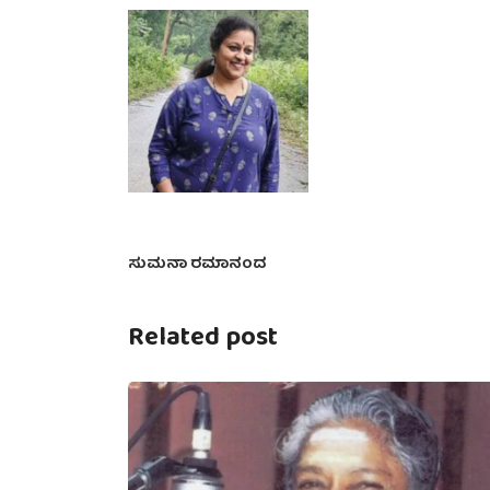
ಸುಮನಾ ರಮಾನಂದ
Related post