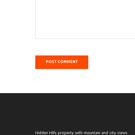
Hidden Hills property with mountain and city views