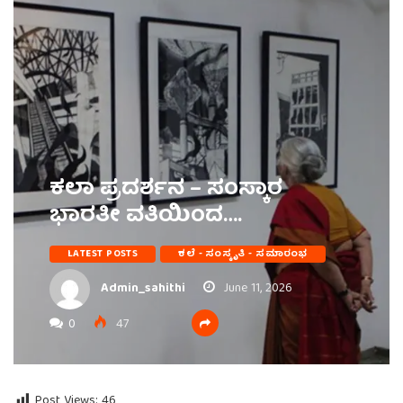
ಕಲಾ ಪ್ರದರ್ಶನ – ಸಂಸ್ಕಾರ
ಭಾರತೀ ವತಿಯಿಂದ….
LATEST POSTS
ಕಲೆ - ಸಂಸ್ಕೃತಿ - ಸಮಾರಂಭ
Admin_sahithi
June 11, 2026
0
47
Post Views:
46