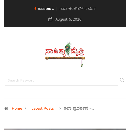
ಗಾನ ಕೋಗಿಲೆಗೆ ನಮನ
ಮನಸಿನ ಸವಿಭಾವ
TRENDING
August 6, 2026
Home
Latest Posts
ಕಲಾ ಪ್ರದರ್ಶನ –…