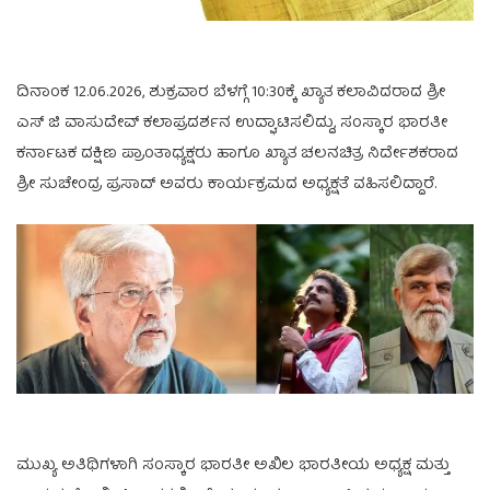
ದಿನಾಂಕ 12.06.2026, ಶುಕ್ರವಾರ ಬೆಳಗ್ಗೆ 10:30ಕ್ಕೆ ಖ್ಯಾತ ಕಲಾವಿದರಾದ ಶ್ರೀ
ಎಸ್ ಜಿ ವಾಸುದೇವ್ ಕಲಾಪ್ರದರ್ಶನ ಉದ್ಘಾಟಿಸಲಿದ್ದು, ಸಂಸ್ಕಾರ ಭಾರತೀ
ಕರ್ನಾಟಕ ದಕ್ಷಿಣ ಪ್ರಾಂತಾಧ್ಯಕ್ಷರು ಹಾಗೂ ಖ್ಯಾತ ಚಲನಚಿತ್ರ ನಿರ್ದೇಶಕರಾದ
ಶ್ರೀ ಸುಚೇಂದ್ರ ಪ್ರಸಾದ್ ಅವರು ಕಾರ್ಯಕ್ರಮದ ಅಧ್ಯಕ್ಷತೆ ವಹಿಸಲಿದ್ದಾರೆ.
ಮುಖ್ಯ ಅತಿಥಿಗಳಾಗಿ ಸಂಸ್ಕಾರ ಭಾರತೀ ಅಖಿಲ ಭಾರತೀಯ ಅಧ್ಯಕ್ಷ ಮತ್ತು