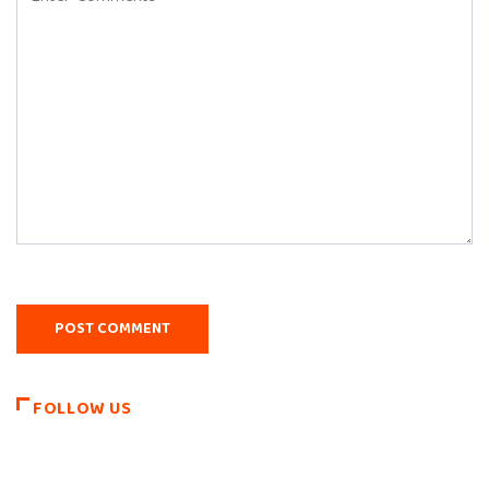
FOLLOW US