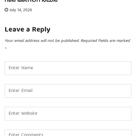
ಗಾನ ಕೋಗಿಲೆಗೆ ನಮನ
July 14, 2026
Leave a Reply
Your email address will not be published.
Required fields are marked
*