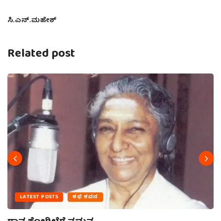
ಸಿ.ಎನ್.ಮಹೇಶ್
Related post
LATEST POSTS
ಕಥೆ ಕವನ