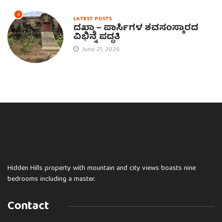
4
LATEST POSTS
ದಖ್ಮಾ – ಪಾರ್ಸಿಗಳ ಶವಸಂಸ್ಕಾರದ
ವಿಭಿನ್ನ ಪದ್ಧತಿ
June 21, 2026
Hidden Hills property with mountain and city views boasts nine
bedrooms including a master.
Contact