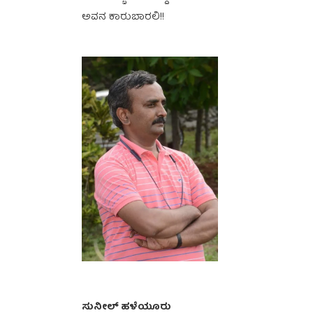
ಅವನ ಕಾರುಬಾರಲಿ!!
ಸುನೀಲ್ ಹಳೆಯೂರು