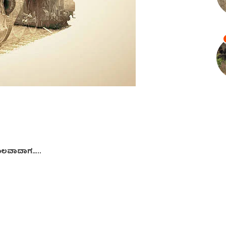
ಾಲವಾದಾಗ…..