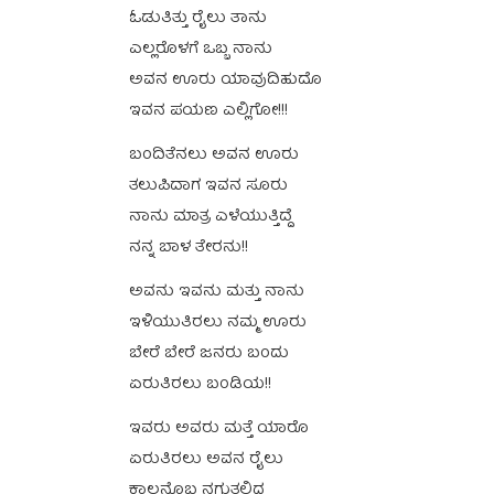
ಓಡುತಿತ್ತು ರೈಲು ತಾನು
ಎಲ್ಲರೊಳಗೆ ಒಬ್ಬ ನಾನು
ಅವನ ಊರು ಯಾವುದಿಹುದೊ
ಇವನ ಪಯಣ ಎಲ್ಲಿಗೋ!!!
ಬಂದಿತೆನಲು ಅವನ ಊರು
ತಲುಪಿದಾಗ ಇವನ ಸೂರು
ನಾನು ಮಾತ್ರ ಎಳೆಯುತ್ತಿದ್ದೆ
ನನ್ನ ಬಾಳ ತೇರನು!!
ಅವನು ಇವನು ಮತ್ತು ನಾನು
ಇಳಿಯುತಿರಲು ನಮ್ಮ ಊರು
ಬೇರೆ ಬೇರೆ ಜನರು ಬಂದು
ಏರುತಿರಲು ಬಂಡಿಯ!!
ಇವರು ಅವರು ಮತ್ತೆ ಯಾರೊ
ಏರುತಿರಲು ಅವನ ರೈಲು
ಕಾಲನೊಬ್ಬ ನಗುತಲಿದ್ದ