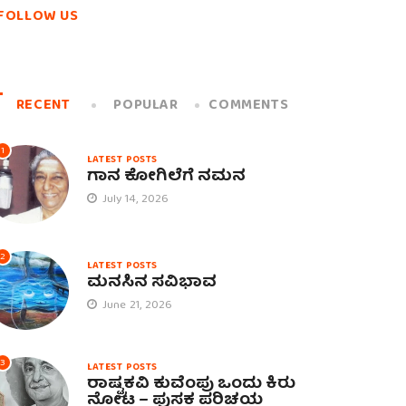
FOLLOW US
RECENT
POPULAR
COMMENTS
1
LATEST POSTS
ಗಾನ ಕೋಗಿಲೆಗೆ ನಮನ
July 14, 2026
2
LATEST POSTS
ಮನಸಿನ ಸವಿಭಾವ
June 21, 2026
3
LATEST POSTS
ರಾಷ್ಟ್ರಕವಿ ಕುವೆಂಪು ಒಂದು ಕಿರು
ನೋಟ – ಪುಸ್ತಕ ಪರಿಚಯ