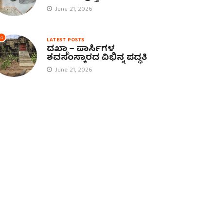
June 21, 2026
4
LATEST POSTS
ದಖ್ಮಾ – ಪಾರ್ಸಿಗಳ
ಶವಸಂಸ್ಕಾರದ ವಿಭಿನ್ನ ಪದ್ಧತಿ
June 21, 2026