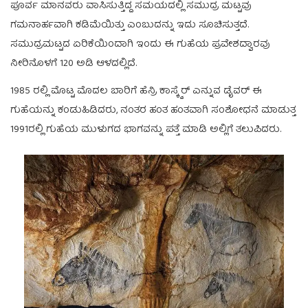
ಪೂರ್ವ ಮಾನವರು ವಾಸಿಸುತ್ತಿದ್ದ ಸಮಯದಲ್ಲಿ ಸಮುದ್ರ ಮಟ್ಟವು
ಗಮನಾರ್ಹವಾಗಿ ಕಡಿಮೆಯಿತ್ತು ಎಂಬುದನ್ನು ಇದು ಸೂಚಿಸುತ್ತದೆ.
ಸಮುದ್ರಮಟ್ಟದ ಏರಿಕೆಯಿಂದಾಗಿ ಇಂದು ಈ ಗುಹೆಯ ಪ್ರವೇಶದ್ವಾರವು
ನೀರಿನೊಳಗೆ 120 ಅಡಿ ಆಳದಲ್ಲಿದೆ.
1985 ರಲ್ಲಿ ಮೊಟ್ಟ ಮೊದಲ ಬಾರಿಗೆ ಹೆನ್ರಿ ಕಾಸ್ಕ್ವೆರ್ ಎನ್ನುವ ಡೈವರ್ ಈ
ಗುಹೆಯನ್ನು ಕಂಡುಹಿಡಿದರು, ನಂತರ ಹಂತ ಹಂತವಾಗಿ ಸಂಶೋಧನೆ ಮಾಡುತ್ತ
1991ರಲ್ಲಿ ಗುಹೆಯ ಮುಳುಗದ ಭಾಗವನ್ನು ಪತ್ತೆ ಮಾಡಿ ಅಲ್ಲಿಗೆ ತಲುಪಿದರು.