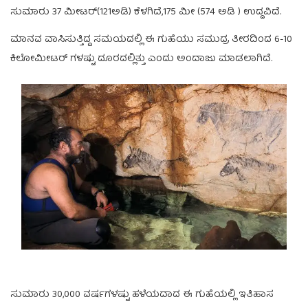
ಸುಮಾರು 37 ಮೀಟರ್(121ಅಡಿ) ಕೆಳಗಿದೆ,175 ಮೀ (574 ಅಡಿ ) ಉದ್ದವಿದೆ.
ಮಾನವ ವಾಸಿಸುತ್ತಿದ್ದ ಸಮಯದಲ್ಲಿ ಈ ಗುಹೆಯು ಸಮುದ್ರ ತೀರದಿಂದ 6-10
ಕಿಲೋಮೀಟರ್ ಗಳಷ್ಟು ದೂರದಲ್ಲಿತ್ತು ಎಂದು ಅಂದಾಜು ಮಾಡಲಾಗಿದೆ.
ಸುಮಾರು 30,000 ವರ್ಷಗಳಷ್ಟು ಹಳೆಯದಾದ ಈ ಗುಹೆಯಲ್ಲಿ ಇತಿಹಾಸ