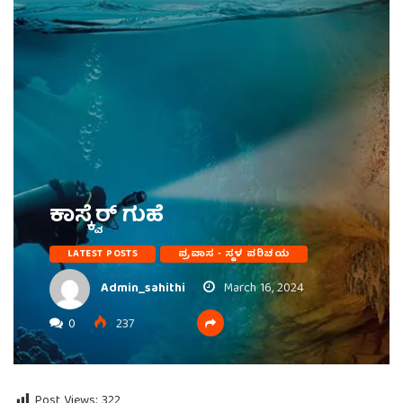
ಕಾಸ್ಕ್ವೆರ್ ಗುಹೆ
LATEST POSTS
ಪ್ರವಾಸ - ಸ್ಥಳ ಪರಿಚಯ
Admin_sahithi
March 16, 2024
0
237
Post Views:
322