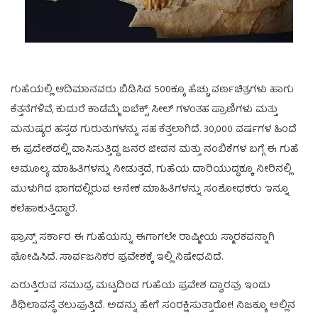
ಗುಹೆಯಲ್ಲಿ ಆದಿಮಾನವರು ಬಿಡಿಸಿದ 500ಕ್ಕೂ ಹೆಚ್ಚು ವರ್ಣಚಿತ್ರಗಳು ಹಾಗು
ಕೆತ್ತನೆಗಳಿವೆ, ಕುದುರೆ ಕಾಡೆಮ್ಮೆ ಐಬೆಕ್ಸ್ ಸೀಲ್ ಗಳಂತಹ ಪ್ರಾಣಿಗಳು ಮತ್ತು
ಮನುಷ್ಯರ ಹಸ್ತದ ಗುರುತುಗಳನ್ನು ಸಹ ಕೆತ್ತಲಾಗಿದೆ. 30,000 ವರ್ಷಗಳ ಹಿಂದೆ
ಈ ಪ್ರದೇಶದಲ್ಲಿ ವಾಸಿಸುತ್ತಿದ್ದ ಜನರ ಜೀವನ ಮತ್ತು ನಂಬಿಕೆಗಳ ಬಗ್ಗೆ ಈ ಗುಹೆ
ಅಮೂಲ್ಯ ಮಾಹಿತಿಗಳನ್ನು ನೀಡುತ್ತದೆ, ಗುಹೆಯ ದಾರಿಯುದ್ಧಕ್ಕೂ ನೀರಿನಲ್ಲಿ
ಮುಳುಗಿದ ಭಾಗದಲ್ಲಿರುವ ಅನೇಕ ಮಾಹಿತಿಗಳನ್ನು ಸಂಶೋಧಕರು ಇನ್ನೂ
ಕಲೆಹಾಕುತ್ತಿದ್ದಾರೆ.
ಫ್ರಾನ್ಸ್ ಸರ್ಕಾರ ಈ ಗುಹೆಯನ್ನು ಈಗಾಗಲೇ ರಾಷ್ಮೀಯ ಸ್ಮಾರಕವನ್ನಾಗಿ
ಘೋಷಿಸಿದೆ. ಸಾರ್ವಜನಿಕರ ಪ್ರವೇಶಕ್ಕೆ ಇಲ್ಲಿ ನಿಷೇಧವಿದೆ.
ಏರುತ್ತಿರುವ ಸಮುದ್ರ ಮಟ್ಟದಿಂದ ಗುಹೆಯ ಪ್ರವೇಶ ದ್ವಾರವು ಇಂದು
ಶಿಥಿಲಾವಸ್ಥೆ ತಲುಪುತ್ತಿದೆ. ಅದನ್ನು ಹೇಗೆ ಸಂರಕ್ಷಿಸುತ್ತಾರೋ! ನಿಜಕ್ಕೂ ಅಲ್ಲಿನ