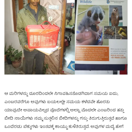
ಆ ಮರಿಗಳನ್ನು ದೂರದಿಂದಲೇ ನಿಗಾವಹಿಸತೊಡಗಿದಾಗ ಸಮಯ ಐದು,
ಎಂಟರವರೆಗೂ ಅವುಗಳು ಬಯಲಲ್ಲೇ ಸಮಯ ಕಳೆದವೇ ಹೊರತು
ಯಾವುದೇ ಅಪಾಯವಿಲ್ಲದ ಪೊದೆಗಳಲ್ಲಿ ಅಲ್ಲಾ. ಮೊದಲೇ ಎಂಟರಿಂದ ಹತ್ತು
ಬೀದಿ ನಾಯಿಗಳು ನಮ್ಮ ಸುತ್ತಲಿನ ಬೀದಿಗಳನ್ನು ಗಸ್ತು ತಿರುಗುತ್ತಿರುತ್ತವೆ ಹಾಗೂ
ಒಂದೆರಡು ಬೆಕ್ಕುಗಳು ಇಂತವಕ್ಕೆ ಕಾಯ್ದು ಕುಳಿತಿರುತ್ತವೆ. ಅವುಗಳ ಮದ್ಯೆ ಹೇಗೆ