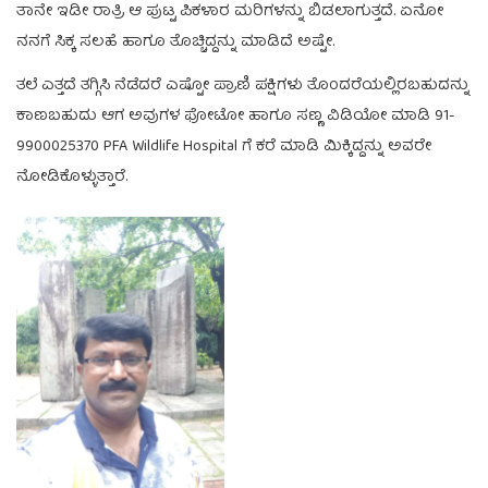
ತಾನೇ ಇಡೀ ರಾತ್ರಿ ಆ ಪುಟ್ಟ ಪಿಕಳಾರ ಮರಿಗಳನ್ನು ಬಿಡಲಾಗುತ್ತದೆ. ಏನೋ
ನನಗೆ ಸಿಕ್ಕ ಸಲಹೆ ಹಾಗೂ ತೊಚ್ಚಿದ್ದನ್ನು ಮಾಡಿದೆ ಅಷ್ಟೇ.
ತಲೆ ಎತ್ತದೆ ತಗ್ಗಿಸಿ ನೆಡೆದರೆ ಎಷ್ಟೋ ಪ್ರಾಣಿ ಪಕ್ಷಿಗಳು ತೊಂದರೆಯಲ್ಲಿರಬಹುದನ್ನು
ಕಾಣಬಹುದು ಆಗ ಅವುಗಳ ಫೋಟೋ ಹಾಗೂ ಸಣ್ಣ ವಿಡಿಯೋ ಮಾಡಿ 91-
9900025370 PFA Wildlife Hospital ಗೆ ಕರೆ ಮಾಡಿ ಮಿಕ್ಕಿದ್ದನ್ನು ಅವರೇ
ನೋಡಿಕೊಳ್ಳುತ್ತಾರೆ.