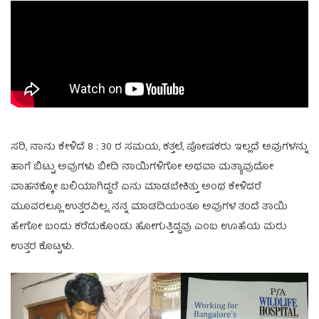
ಸರಿ, ನಾನು ಕೇಳಿದೆ 8 : 30 ರ ಸಮಯ, ಕತ್ತಲೆ, ಪೋಷಕರು ಇಲ್ಲದೆ ಅವುಗಳನ್ನು
ಹಾಗೆ ಬಿಟ್ಟು ಅವುಗಳು ಬೀದಿ ನಾಯಿಗಳಿಗೋ ಅಥವಾ ಮತ್ಯಾವುದೋ
ವಾಹನಕ್ಕೋ ಬಲಿಯಾಗಿದ್ದರೆ ಏನು ಮಾಡಬೇಕಿತ್ತು ಅಂಥ ಕೇಳಿದರೆ
ಮೂವರಲ್ಲೂ ಉತ್ತರವಿಲ್ಲ. ನನ್ನ ಮಾಡದಿಯಂತೂ ಅವುಗಳ ತಂದೆ ತಾಯಿ
ಹೇಗೋ ಬಂದು ಕರೆದುಕೊಂಡು ಹೋಗುತ್ತಿದ್ದವು ಎಂಬ ಊಹೆಯ ಮರು
ಉತ್ತರ ಕೊಟ್ಟಳು.