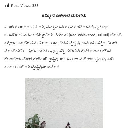
Post Views:
383
ಕೆಮ್ಮೀಸೆ ಪಿಕಳಾರ ಮರಿಗಳು
ಸಂಜೆಯ ಐದರ ಸಮಯ, ನಮ್ಮ ಮನೆಯ ಮುಂದಿರುವ ಕ್ರಿಸ್ಮಸ್ ಟ್ರೀ
ಒಂದರಿಂದ ಎರಡು ಕೆಮ್ಮೀಸೆಯ ಪಿಕಳಾರ (Red Whiskered Bul Bul) ಜೋಡಿ
ಹಕ್ಕಿಗಳು ಒಂದೇ ಸಮನೆ ಅರಚಾಟ ನೆಡೆಸುತ್ತಿದ್ದವು. ಏನೆಂದು ಹತ್ತಿರ ಹೋಗಿ
ನೋಡಿದರೆ ಅವುಗಳ ಎರಡು ಪುಟ್ಟ ಹಕ್ಕಿ ಮರಿಗಳು ಕೆಳಗೆ ಬಂದು ಕಡಿದ
ಕೊಂಬೆಗಳ ಮೇಲೆ ಕುಳಿತುಬಿಟ್ಟಿದ್ದವು. ಬಹುಷಃ ಆ ಮರಿಗಳು ಸ್ವತಂತ್ರವಾಗಿ
ಹಾರಲು ಕಲಿಯುತ್ತಿದ್ದವೋ ಏನೋ!