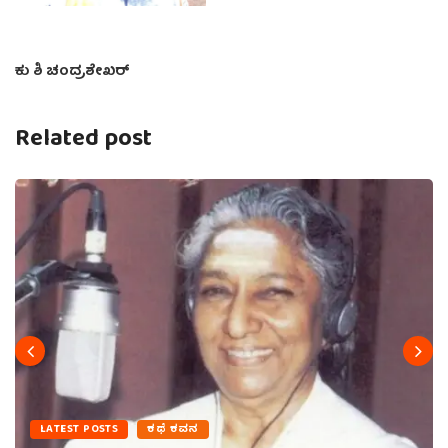
ಕು ಶಿ ಚಂದ್ರಶೇಖರ್
Related post
LATEST POSTS
ಕಥೆ ಕವನ