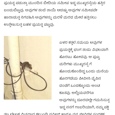
ಪ್ರಯತ್ನ ಪಡುತ್ತಾ ಮುಂದಿನ ಬೀದಿಯ ಸಮೀಪ ಇದ್ದ ಮುಖ್ಯರಸ್ತೆಯ ಹತ್ತಿರ
ಬಂದುಬಿಟ್ಟವು. ಅವುಗಳ ತಂದೆ ತಾಯಿ ಆದಷ್ಟು ಅವುಗಳ ಸಮೀಪವೇ
ಹಾರಾಡುತ್ತ ನಿಗವಹಿಸಿ ಅವುಗಳನ್ನು ಮರಳಿ ಮರದ ಮೇಲೆ ಹತ್ತಿಸಲು
ಉತ್ತೇಜಸುತ್ತ ಬಹಳ ಪ್ರಯತ್ನ ಪಟ್ಟವು.
ಏಳರ ಕತ್ತಲೆ ಸಮಯ ಅವುಗಳ
ಪ್ರಯತ್ನಕ್ಕೆ ಭಂಗ ತಂದು ವಿಫಲವಾಗಿ
ಹೊರಟು ಹೋದವು. ಆ ಪುಟ್ಟ
ಮರಿಗಳು ಮುಖ್ಯರಸ್ತೆ ಗೆ
ಹೊಂದುಕೊಂಡಿದ್ದ ಒಂದು ಮನೆಯ
ಹೊರಗಡೆಯ ಪೀವೀಸಿ ಪೈಪಿನ
ದಂಡೆಗೆ ಒಂದಕ್ಕೊಂದು ಅಂಟಿ
ಕೂತವು. ಅಲ್ಲಿಯವರೆಗೂ
ಅವುಗಳನ್ನು ದೂರದಲ್ಲೇ ಗಮನಿಸುತ್ತ
ಇದ್ದ ನನಗೆ ಗಾಬರಿಯಾಗಿ, ನಮ್ಮ ಪಕ್ಷಿ
ತಜ್ಞ ಲೇಖಕ ಮಿತ್ರರಾದ ಕಲ್ಗುಂಡಿ ನವೀನ್ ಹಾಗೂ ವನ್ಯ ಜೀವಿಗಳ ಸಂರಕ್ಷಕ