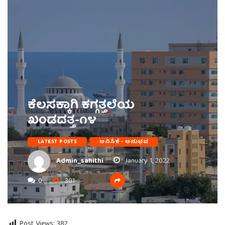
ಕೆಲಸಕ್ಕಾಗಿ ಕಗ್ಗತ್ತಲೆಯ
ಖಂಡದತ್ತ-೧೪
LATEST POSTS
ಅನಿಸಿಕೆ - ಅನುಭವ
Admin_sahithi
January 1, 2022
0
301
Post Views:
382