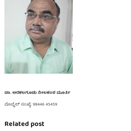
ಡಾ. ಅರಕಲಗೂಡು ನೀಲಕಂಠ ಮೂರ್ತಿ
ಮೊಬೈಲ್ ಸಂಖ್ಯೆ: 98446 45459
Related post