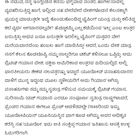
ಈ ನಡುವೆ, ನನ್ನ ಇಂಗ್ಲೆಂಡಿನ ಕನಸು ಭಗ್ನವಾದ ನಂತರ, ಹಾರ್ಗೀಸಾದಲ್ಲಿ
ವ್ಯವಹರಿಸುತ್ತಿದ್ದ ಹಾಗೆ, ಇಲ್ಲಿಂದ ಸಹ ಬೇರೆಬೇರೆ ದೇಶಗಳೊಡನೆ ಕೆಲಸಕ್ಕಾಗಿ
ಪ್ರಯತ್ನ ಮಾಡುತ್ತಲೇ ಇದ್ದೆ; ಕೊಂಡುಕೊಂಡಿದ್ದ ಟೈಪಿಂಗ್ ಯಂತ್ರ ಮತ್ತು ಕಲಿತಿದ್ದ
ಕಲೆ ವ್ಯರ್ಥ ಆಗಬಾರದಲ್ಲವೇ? ಹೆಚ್ಚೂಕಮ್ಮಿ ಎಲ್ಲ ಕಡೆಯಿಂದ ‘ಇಲ್ಲ’ ಎಂಬ ಉತ್ತರ
ಬರುತ್ತಿತ್ತು ಅಥವ ಏನೂ ಬರುತ್ತಲೇ ಇರಲಿಲ್ಲ. ಟೈಪಿಂಗ್ ಮತ್ತದರ ವೇಗ
ಮರೆಯಬಾರದೆಂಬ ಹಂಬಲ ಹಾಗೆ ಮಾಡಿಸಿತ್ತು! ಆದರೆ, ಒಂದು ದೇಶ ಮಾತ್ರ
ನನಗೆ ಕೆಲಸ ಕೊಡಲೊಪ್ಪಿ, ನಮ್ಮ ನಾಲ್ವರಿಗೂ ಟಿಕೆಟ್ ಕಳಿಸಲೂ ಒಪ್ಪಿತ್ತು. ಅದು
ಬ್ರಿಟಿಷ್ ಗಯಾನ ದೇಶ; ದಕ್ಷಿಣ ಅಮೆರಿಕಾದ ಉತ್ತರದ ತುದಿಯಲ್ಲಿದೆ. ಅಲ್ಲಿ
ಭಾರತೀಯರು ಶೇಕಡ ನಲವತ್ತರಷ್ಠು ಇದ್ದಾರೆ. ಯೂರೋಪ್ ವಸಾಹತುದಾರರ
ದಾಳಿಗೆ ಮುನ್ನ ಇದ್ದಂಥ ಮೂಲ ಸ್ಥಳೀಯರಿಗೆ ಅದು ‘ಗಿಯಾನ’ ಆಗಿತ್ತು.
ವಸಾಹತುಗಳು ತಮ್ಮ ತಮ್ಮ ಸ್ವತಂತ್ರ ಗಳಿಸುವ ಸಮಯಕ್ಕೆ, ಬ್ರಿಟಿಷ್ ಗಯಾನ,
ಸುರಿನಾಮೆ (ಡಚ್ ಗಯಾನ) ಎರಡೂ ಸಂಪೂರ್ಣ ಸ್ವತಂತ್ರ ರಾಷ್ಟ್ರಗಳಾದರೆ,
ಫ್ರೆಂಚರ ಗಯಾನ ಈಗಲೂ ಫ್ರೆಂಚ್ ಆಡಳಿತದಲ್ಲೇ (1946ರಿಂದ) ಇದ್ದು,
ಯೂರೋಪಿಯನ್ ಯೂನಿಯನ್ನಿನ ಭಾಗ ಕೂಡ ಆಗಿದ್ದು, ಅದರ ಅಧಿಕೃತ
ಕರೆನ್ಸಿ ಸಹ ‘ಯೂರೋ’. ಇದು ಅತಿ ಸಂಕ್ಷಿಪ್ತ ಗಯಾನ ಇತಿಹಾಸ; ಆಸಕ್ತಿ ಉಳ್ಳ
ಓದುಗರಿಗಾಗಿ.