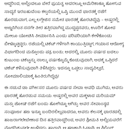
ಆದ್ದರಿಂದ, ಅಲ್ಲಿಂದಲೂ ಬೇರೆ ಪ್ರಯತ್ನ, ಅದರಲ್ಲೂ ಅಮೆರಿಕಾಕ್ಕೂ ಹೋಗುವ
ಸಾಧ್ಯತೆ ಇರಬಹುದೆಂಬ ಕಲ್ಪನೆಯಲ್ಲಿ ಒಪ್ಪಿ, ಮುಂದೆ ಭಾರತಕ್ಕೆ ರಜೆಗೆ
ಹೊರಡುವಾಗ, ಎಲ್ಲ ಲಗ್ಗೇಜಿನ ಸಮೇತ ಭಾರತಕ್ಕೆ ಹೊರಟಿದ್ದೆವು – ಅಷ್ಟರಲ್ಲಿ
ಅಣ್ಣನಿಗಿಂತ ನನಗೇ ತೀರ ಹತ್ತಿರವಾಗಿದ್ದ ಮುದ್ದಪ್ಪನವರು, ಊರಿಗೆ ಹೋದ
ಮೇಲೂ ಯೋಚಿಸಿ ತೀರ್ಮಾನಿಸಿ ಎಂದು ಪರಿಪರಿಯಾಗಿ ಕೇಳಿಕೊಂಡು
ಬೀಳ್ಕೊಟ್ಟಿದ್ದರು. ರಜೆಯಲ್ಲಿ ಟಿಕೆಟ್ ಗಳಿಗಾಗಿ ಕಾಯುತ್ತಿದ್ದಾಗ, ಗಯಾನ ಆರೋಗ್ಯ
ವಿಭಾಗದಿಂದ ಮತ್ತೊಂದು ಪತ್ರ ಬಂತು; ಅದರಲ್ಲಿ, ಮೂರು ವರ್ಷದ ಬದಲು
ಕುಟುಂಬ ಟಿಕೆಟ್ಟನ್ನು ನಾಲ್ಕು ವರ್ಷಕ್ಕೊಮ್ಮೆ ಕೊಡುವುದಾಗಿ, ಅದಕ್ಕೆ ಒಪ್ಪಿದರೆ
ಟಿಕೆಟ್ ಕಳಿಸುವುದಾಗಿ ತಿಳಿಸಿದ್ದರು. ಇದನ್ನೂ ಒಪ್ಪಲು ಸಾಧ್ಯವಿಲ್ಲದೆ,
ಸೋಮಾಲಿಯಾಕ್ಕೆ ಹಿಂತಿರುಗಿದ್ದೆವು!
ಈ ನಡುವೆ ಡಾ ವರ್ಗೀಸರ ಮೂರು ವರ್ಷದ ಸೇವಾ ಅವಧಿ ಮುಗಿದು, ಅವರು
ಭಾರತಕ್ಕೆ ಹೊರಡುವ ಸಮಯ. ಅಷ್ಟರಲ್ಲಿ ಅವರ ಮಕ್ಕಳಾದ ಮರಿಯಮ್
ಮತ್ತು ಜೋಷ್ ರಜೆಗೆ ಬಂದು ಹೋಗಿದ್ದೂ ಆಗಿತ್ತು. ಅವರ ಸೇವಾಂತ್ಯದ
ಸಂಪೂರ್ಣ ಹಣ ಇನ್ನೂ ಬಂದಿರಲಿಲ್ಲವಾದರೂ, ಅವರು ಕೆಲಸಕ್ಕೆ ಭಾರತದಲ್ಲಿ
ಹಾಜರಾಗಲೇಬೇಕಾದ ದಿನ ಹತ್ತಿರವಾದ್ದರಿಂದ, ಅವರ ಶ್ರೀಮತಿ ಅಲ್ಲಿಯವರೆಗೆ
ಮೊಗದಿಶುವಲ್ಲೇ ಉಳಿದರು. ಹಾಗಾಗಿ, ಆ ಹಣಕ್ಕಾಗಿ ಓಡಾಡಿ, ಆ ಶಿಲ್ಲಿಂಗ್