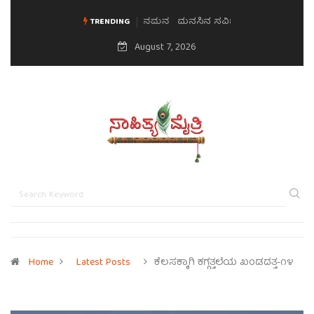
ಮನಸಿನ ಸವಿಭಾವ
TRENDING
August 7, 2026
Home
Latest Posts
ಕೆಲಸಕ್ಕಾಗಿ ಕಗ್ಗತ್ತಲೆಯ ಖಂಡದತ್ತ-೧೪