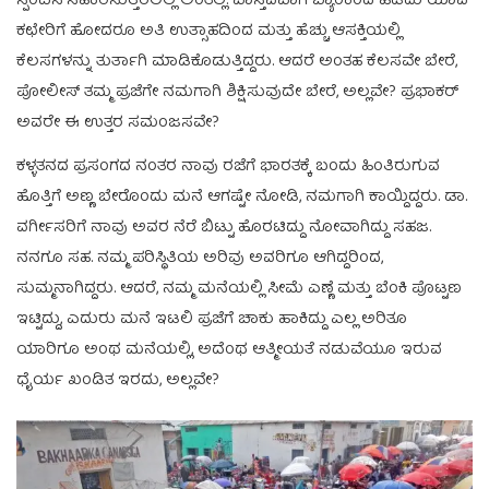
ಸ್ಪಂದಿಸಿ ಸಹಕರಿಸುತ್ತಿರಲಿಲ್ಲ ಅಂತಲ್ಲ. ವಾಸ್ತವವಾಗಿ ಬ್ಯಾಂಕಿಂದ ಹಿಡಿದು ಯಾವ
ಕಛೇರಿಗೆ ಹೋದರೂ ಅತಿ ಉತ್ಸಾಹದಿಂದ ಮತ್ತು ಹೆಚ್ಚು ಆಸಕ್ತಿಯಲ್ಲಿ
ಕೆಲಸಗಳನ್ನು ತುರ್ತಾಗಿ ಮಾಡಿಕೊಡುತ್ತಿದ್ದರು. ಆದರೆ ಅಂತಹ ಕೆಲಸವೇ ಬೇರೆ,
ಪೋಲೀಸ್ ತಮ್ಮ ಪ್ರಜೆಗೇ ನಮಗಾಗಿ ಶಿಕ್ಷಿಸುವುದೇ ಬೇರೆ, ಅಲ್ಲವೇ? ಪ್ರಭಾಕರ್
ಅವರೇ ಈ ಉತ್ತರ ಸಮಂಜಸವೇ?
ಕಳ್ಳತನದ ಪ್ರಸಂಗದ ನಂತರ ನಾವು ರಜೆಗೆ ಭಾರತಕ್ಕೆ ಬಂದು ಹಿಂತಿರುಗುವ
ಹೊತ್ತಿಗೆ ಅಣ್ಣ ಬೇರೊಂದು ಮನೆ ಆಗಷ್ಟೇ ನೋಡಿ, ನಮಗಾಗಿ ಕಾಯ್ದಿದ್ದರು. ಡಾ.
ವರ್ಗೀಸರಿಗೆ ನಾವು ಅವರ ನೆರೆ ಬಿಟ್ಟು ಹೊರಟಿದ್ದು ನೋವಾಗಿದ್ದು ಸಹಜ.
ನನಗೂ ಸಹ. ನಮ್ಮ ಪರಿಸ್ಥಿತಿಯ ಅರಿವು ಅವರಿಗೂ ಆಗಿದ್ದರಿಂದ,
ಸುಮ್ಮನಾಗಿದ್ದರು. ಆದರೆ, ನಮ್ಮ ಮನೆಯಲ್ಲಿ ಸೀಮೆ ಎಣ್ಣೆ ಮತ್ತು ಬೆಂಕಿ ಪೊಟ್ಟಣ
ಇಟ್ಟಿದ್ದು, ಎದುರು ಮನೆ ಇಟಲಿ ಪ್ರಜೆಗೆ ಚಾಕು ಹಾಕಿದ್ದು ಎಲ್ಲ ಅರಿತೂ
ಯಾರಿಗೂ ಅಂಥ ಮನೆಯಲ್ಲಿ, ಅದೆಂಥ ಆತ್ಮೀಯತೆ ನಡುವೆಯೂ ಇರುವ
ಧೈರ್ಯ ಖಂಡಿತ ಇರದು, ಅಲ್ಲವೇ?