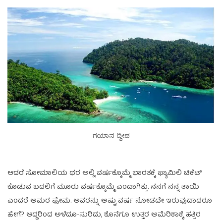
ಗಯಾನ ದ್ವೀಪ
ಆದರೆ ಸೋಮಾಲಿಯ ಥರ ಅಲ್ಲಿ ವರ್ಷಕ್ಕೊಮ್ಮೆ ಭಾರತಕ್ಕೆ ಫ್ಯಾಮಿಲಿ ಟಿಕೆಟ್
ಕೊಡುವ ಬದಲಿಗೆ ಮೂರು ವರ್ಷಕ್ಕೊಮ್ಮೆ ಎಂದಾಗಿತ್ತು. ನನಗೆ ನನ್ನ ತಾಯಿ
ಎಂದರೆ ಅಮರ ಪ್ರೇಮ. ಅವರನ್ನು ಅಷ್ಟು ವರ್ಷ ನೋಡದೇ ಇರುವುದಾದರೂ
ಹೇಗೆ? ಆದ್ದರಿಂದ ಅಳೆದೂ-ಸುರಿದು, ಕೊನೆಗೂ ಉತ್ತರ ಅಮೆರಿಕಾಕ್ಕೆ ಹತ್ತಿರ