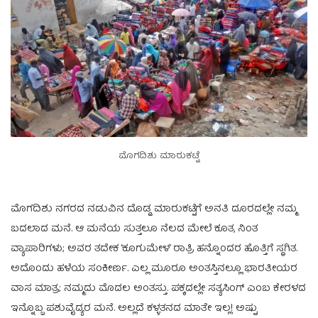
ಮೊಗದಿಶು ಮಾರುಕಟ್ಟೆ
ಮೊಗದಿಶು ನಗರದ ನಡುವಿನ ದೊಡ್ಡ ಮಾರುಕಟ್ಟೆಗೆ ಅನತಿ ದೂರದಲ್ಲೇ ನಮ್ಮ
ಬದಲಾದ ಮನೆ. ಆ ಮನೆಯ ಸುತ್ತಲೂ ನೆಲದ ಮೇಲೆ ಕೂತ, ನಿಂತ
ವ್ಯಾಪಾರಿಗಳು; ಅವರ ತದೇಕ ‘ಕೂಗುಮೇಳ’ ರಾತ್ರಿ ಹನ್ನೊಂದರ ಹೊತ್ತಿಗೆ ಸ್ಥಗಿತ.
ಅದೊಂದು ಹಳೆಯ ಸಂಕೀರ್ಣ. ಎಲ್ಲ ಮೂರೂ ಅಂತಸ್ತಿನಲ್ಲೂ ಭಾರತೀಯರ
ವಾಸ ಮಾತ್ರ; ನಮ್ಮದು ಮೊದಲ ಅಂತಸ್ತು. ಪಕ್ಕದಲ್ಲೇ ಸತ್ಯಸಿಂಗ್ ಎಂಬ ಕೇರಳದ
ಇನ್ನೊಬ್ಬ ಪಶುವೈದ್ಯರ ಮನೆ. ಅಲ್ಲದೆ ಕಳ್ಳತನದ ಮಾತೇ ಇಲ್ಲ! ಅಷ್ಟು