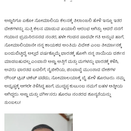
ಅಣ್ಣನಿಗೂ ಏಕೋ ಸೋಮಾಲಿಯ ಕೆಲಸಕ್ಕೆ ತಿಲಾಂಜಲಿ ಹೇಳಿ ಇನ್ನೂ ಇತರ
ದೇಶಗಳನ್ನು ಸುತ್ತಿ ಕೆಲಸ ಮಾಡುವ ಖಯಾಲಿ ಆರಂಭ ಆಗಿತ್ತು. ಆದರೆ ನನಗೆ
ಗಯಾನ ಭ್ರಮನಿರಸನದ ನಂತರ, ಹಳೇ ಗಂಡನ ಪಾದವೇ ಗತಿ ಅನ್ನುವ ಹಾಗೆ,
ಸೋಮಾಲಿಯಾನೇ ನನ್ನ ಕಾಯಕದ ಅಂತಿಮ ವಿದೇಶ ಎಂಬ ತೀರ್ಮಾನಕ್ಕೆ
ಬಂದುಬಿಟ್ಟಿದ್ದೆ. ಅಲ್ಲದೆ ವರ್ಷಕ್ಕೊಮ್ಮೆ ಭಾರತಕ್ಕೆ ಹೋಗಿ ನನ್ನ ತಾಯಿಯ ದರ್ಶನ
ಮಾಡಬಹುದಲ್ಲ ಎಂಬಾಸೆ! ಅಣ್ಣ, ಅತ್ತಿಗೆ ಮತ್ತು ಮಗಳನ್ನು ಭಾರತಕ್ಕೆ ಕಳಿಸಿ,
ಅವರು ಭಾರತದ ಬದಲಿಗೆ, ನೈಜೀರಿಯ, ಜಿಂಬಾಬ್ವೆ ಮುಂತಾದ ದೇಶಗಳ
ರೌಂಡ್ ಟ್ರಿಪ್ ಟಿಕೆಟ್ ಪಡೆದು, ಸೋಮಾಲಯಾಕ್ಕೆ ಬೈ ಹೇಳಿ ಹೊರಟರು. ನಮ್ಮ
ಅದೃಷ್ಟಕ್ಕೆ ಆಗಲೇ ತಿಳಿಸಿದ್ದ ಹಾಗೆ, ಮುದ್ದಪ್ಪ ಕುಟುಂಬ ನಮಗೆ ಬಹಳ ಆತ್ಮೀಯ
ಆಗಿದ್ದರು. ಅಣ್ಣ ಮತ್ತು ವರ್ಗೀಸರು ಹೊರಟ ನಂತರದ ಶೂನ್ಯತೆಯನ್ನು
ತುಂಬಲು!