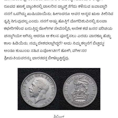
ರೂಪದ ಹಣಕ್ಕೆ ಬ್ಯಾಂಕಿನಲ್ಲಿ ಡಾಲರಿನ ಡ್ರ್ಯಾಫ್ಟ್ ತೆಗೆದು ಕಳಿಸುವ ಜವಾಬ್ದಾರಿ
ನನಗೆ ಒದಗಿದ್ದು ಖುಷಿಯಾಯಿತು; ಹೀಗಾದರೂ ಅವರ ಅನ್ನದ ಋಣ ತೀರಿಸಿದ
ತೃಪ್ತಿ ಸಿಗುವುದಲ್ಲ ಎಂದು. ನನಗೆ ಅಷ್ಟು ಹೊತ್ತಿಗೆ ಮೊಗದಿಶುವಿನಲ್ಲಿ ತುಂಬಾ
ಕಛೇರಿಗಳಿಂದ ಬರುತ್ತಿದ್ದ ರೋಗಿಗಳ ಸೇವೆಸಲ್ಲಿಸಿ, ಅನೇಕ ಕಡೆ ಜನರ ಪರಿಚಯ
ಚನ್ನಾಗಿಯೇ ಆಗಿತ್ತು. ಆದರೂ ಆ ಕೆಲಸ ಪೂರೈಸಲು ಎರಡು ವಾರಕ್ಕೂ ಹೆಚ್ಚು
ಕಾಲ ಹಿಡಿಯಿತು; ನಮ್ಮ ದೇಶದಲ್ಲಾಗಿದ್ದರೆ? ಅದು ನಿಮ್ಮ ಕಲ್ಪನೆಗೆ ಬಿಟ್ಟಿದ್ದು!
ಅಂತೂ ಕುಟುಂಬ ಸಹಿತ ಏರ್ಪೋರ್ಟಿಗೆ ಹೋಗಿ, ವರ್ಗೀಸರ
ಶ್ರೀಮತಿಯವರನ್ನು ಭಾರತದತ್ತ ಬೀಳ್ಕೊಟ್ಟಿದ್ದೆವು.
ಶಿಲ್ಲಿಂಗ್ಸ್