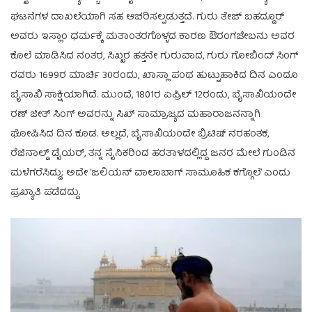
ಘಟನೆಗಳ ದಾಖಲೆಯಾಗಿ ಸಹ ಆಚರಿಸಲ್ಪಡುತ್ತದೆ. ಗುರು ತೇಜ್ ಬಹದ್ದೂರ್
ಅವರು ಇಸ್ಲಾಂ ಧರ್ಮಕ್ಕೆ ಮತಾಂತರಗೊಳ್ಳದ ಕಾರಣ ಔರಂಗಜೇಬನು ಅವರ
ಕೊಲೆ ಮಾಡಿಸಿದ ನಂತರ, ಸಿಖ್ಖರ ಹತ್ತನೇ ಗುರುವಾದ, ಗುರು ಗೋಬಿಂದ್ ಸಿಂಗ್
ರವರು 1699ರ ಮಾರ್ಚಿ 30ರಂದು, ಖಾಸ್ಲಾ ಪಂಥ ಹುಟ್ಟುಹಾಕಿದ ದಿನ ಎಂದೂ
ಬೈಸಾಖಿ ಸಾಕ್ಷಿಯಾಗಿದೆ. ಮುಂದೆ, 1801ರ ಏಪ್ರಿಲ್ 12ರಂದು, ಬೈಸಾಖಿಯಂದೇ
ರಣ್ ಜೀತ್ ಸಿಂಗ್ ಅವರನ್ನು ಸಿಖ್ ಸಾಮ್ರಾಜ್ಯದ ಮಹಾರಾಜನನ್ನಾಗಿ
ಘೋಷಿಸಿದ ದಿನ ಕೂಡ. ಅಲ್ಲದೆ, ಬೈಸಾಖಿಯಂದೇ ಬ್ರಿಟಿಷ್ ನರಹಂತಕ,
ರೆಜಿನಾಲ್ಡ್ ಡೈಯರ್, ತನ್ನ ಸೈನಿಕರಿಂದ ಹರತಾಳದಲ್ಲಿದ್ದ ಜನರ ಮೇಲೆ ಗುಂಡಿನ
ಮಳೆಗರೆಸಿದ್ದು; ಅದೇ ‘ಜಲಿಯನ್ ವಾಲಾಬಾಗ್ ಸಾಮೂಹಿಕ ಕಗ್ಗೊಲೆ’ ಎಂದು
ಪ್ರಖ್ಯಾತಿ ಪಡೆದದ್ದು.