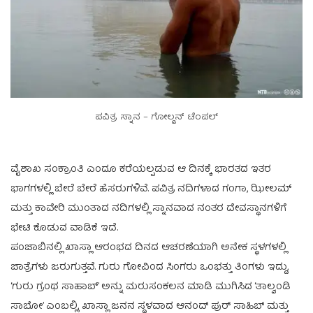
ಪವಿತ್ರ ಸ್ನಾನ – ಗೋಲ್ಡನ್ ಟೆಂಪಲ್
ವೈಶಾಖ ಸಂಕ್ರಾಂತಿ ಎಂದೂ ಕರೆಯಲ್ಪಡುವ ಆ ದಿನಕ್ಕೆ ಭಾರತದ ಇತರ
ಭಾಗಗಳಲ್ಲಿ ಬೇರೆ ಬೇರೆ ಹೆಸರುಗಳಿವೆ. ಪವಿತ್ರ ನದಿಗಳಾದ ಗಂಗಾ, ಝೀಲಮ್
ಮತ್ತು ಕಾವೇರಿ ಮುಂತಾದ ನದಿಗಳಲ್ಲಿ ಸ್ನಾನವಾದ ನಂತರ ದೇವಸ್ಥಾನಗಳಿಗೆ
ಭೇಟಿ ಕೊಡುವ ವಾಡಿಕೆ ಇದೆ.
ಪಂಜಾಬಿನಲ್ಲಿ ಖಾಸ್ಲಾ ಆರಂಭದ ದಿನದ ಆಚರಣೆಯಾಗಿ ಅನೇಕ ಸ್ಥಳಗಳಲ್ಲಿ
ಜಾತ್ರೆಗಳು ಜರುಗುತ್ತವೆ. ಗುರು ಗೋವಿಂದ ಸಿಂಗರು ಒಂಭತ್ತು ತಿಂಗಳು ಇದ್ದು,
‘ಗುರು ಗ್ರಂಥ ಸಾಹಾಬ್’ ಅನ್ನು ಮರುಸಂಕಲನ ಮಾಡಿ ಮುಗಿಸಿದ ‘ತಾಲ್ವಂಡಿ
ಸಾಬೋ’ ಎಂಬಲ್ಲಿ, ಖಾಸ್ಲಾ ಜನನ ಸ್ಥಳವಾದ ಆನಂದ್ ಪುರ್ ಸಾಹಿಬ್ ಮತ್ತು