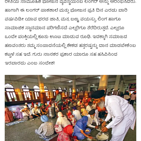
ರೀತಿಯ ಸಾಮೂಹಿಕ ಭೋಜನ ವ್ಯವಸ್ಥೆಯೆಂಬ ಲಂಗರ್ ಅನ್ನು ಆರಂಭಿಸಿದರು.
ಹಾಗಾಗಿ ಈ ಲಂಗರ್ ಪಾಕಶಾಲೆ ಮತ್ತು ಭೋಜನ ಪ್ರತಿ ದಿನ ಎರಡು ಬಾರಿ
ವರ್ಷವಿಡೀ ಯಾವ ಥರದ ಜಾತಿ, ಮತ, ಬಣ್ಣ, ವಯಸ್ಸು, ಲಿಂಗ ಹಾಗೂ
ಸಾಮಾಜಿಕ ಸ್ಥಾನಮಾನ ಪರಿಗಣಿಸದೆ ಎಲ್ಲರಿಗೂ ತೆರೆದಿರುತ್ತದೆ. ಎಲ್ಲರೂ
ಒಂದೇ ಪಂಕ್ತಿಯಲ್ಲಿ ಕೂತು ಊಟ ಮಾಡುವ ರೂಢಿ. ಇದಕ್ಕಾಗಿ ಸಮಾಜದ
ಹಣವಂತರು ತಮ್ಮ ಸಂಪಾದನೆಯಲ್ಲಿ ಶೇಕಡ ಹತ್ತರಷ್ಟನ್ನು ದಾನ ಮಾಡಬೇಕೆಂಬ
ಕಟ್ಟಳೆ ಸಹ ಇದೆ. ಗುರು ನಾನಕರ ಪ್ರಕಾರ ಯಾರೂ ಸಹ ಹಸಿವಿನಿಂದ
ಇರಬಾರದು ಎಂಬ ಸಂದೇಶ!