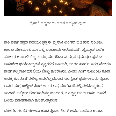
ಬೈಸಾಕಿ ಹಬ್ಬದಂದು ಹಣತೆ ಹಚ್ಚುತ್ತಿರುವುದು
ಪ್ರತಿ ವರ್ಷ ತಪ್ಪದೆ ನಡೆಯುತ್ತಿದ್ದ ಈ ಬೈಸಾಕಿ ಲಂಗರ್ ದಿಢೀರನೆ ನಿಂತಿತು.
ಕಾರಣ ಸೋಮಾಲಿಯಾದಲ್ಲಿ ಬಂಡಾಯ ಆರಂಭವಾಗಿ, ಸೈಯ್ಯದ್ ಬರ್ರೇ
ಸರಕಾರ ಉರುಳಿ ಬಿದ್ದ ನಂತರ, ಮೊಗದಿಶು ಮತ್ತು ಸುತ್ತಮುತ್ತಲ ಪ್ರದೇಶ
ಬಹುಬೇಗ ಭಯೋತ್ಪಾದನೆ ಕೃತ್ಯಗಳಿಗೆ ಒಳಗಾಗಿ, ಭಾರತ ಹಾಗೂ ಇತರ ದೇಶಗಳ
ಪ್ರಜೆಗಳೆಲ್ಲ ಸೋಮಾಲಿಯ ಬಿಟ್ಟು ಹೊರಟರು. ಪ್ರೀತಂ ಸಿಂಗ್ ಕುಟುಂಬ ಕೂಡ
ಅದಕ್ಕೆ ಹೊರತಾಗಿರಲಿಲ್ಲ. ಅವರೆಲ್ಲ ಮುಂದೆ ಇಂಗ್ಲೆಂಡ್ ಪ್ರಜೆಗಳಾದರು. ಪ್ರೀತಂ
ಅವರ ಮಗ, ಬಲ್ಬೀರ್ ಸಿಂಗ್ ಅವರ ಅತ್ತೆ ಬೆಂಗಳೂರಿನಲ್ಲಿ ನೆಲೆಸಿದ್ದಾರಂತೆ.
ಹಾಗಾಗಿ ಬಲ್ಬೀರ್ ಬೆಂಗಳೂರಿನತ್ತ ಬಂದಾಗ, ಮುದ್ದಪ್ಪ ಆಂಟಿ ಅವರ ಮನೆಗೆ
ಬಂದು ಮಾತನಾಡಿಸಿ ಹೋಗುತ್ತಾನಂತೆ.
ದಶಕಗಳ ನಂತರ ಈಗಲೂ ಕೂಡ ಪ್ರೀತಂ ಸಿಂಗ್ ಅವರ ಮನೆಯ ಊಟ,