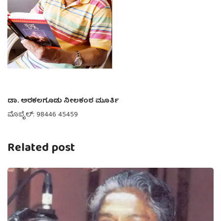
ಡಾ. ಅರಕಲಗೂಡು ನೀಲಕಂಠ ಮೂರ್ತಿ
ಮೊಬೈಲ್: 98446 45459
Related post