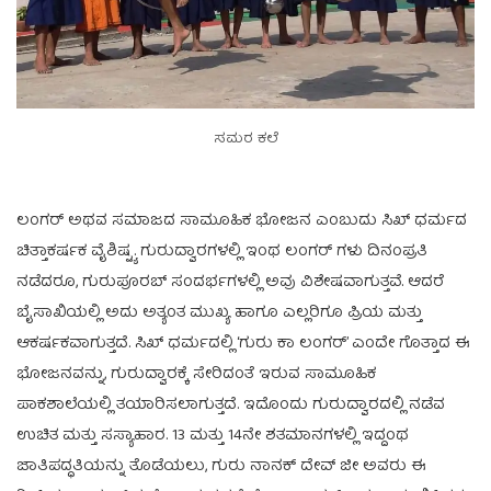
ಸಮರ ಕಲೆ
ಲಂಗರ್ ಅಥವ ಸಮಾಜದ ಸಾಮೂಹಿಕ ಭೋಜನ ಎಂಬುದು ಸಿಖ್ ಧರ್ಮದ
ಚಿತ್ತಾಕರ್ಷಕ ವೈಶಿಷ್ಟ್ಯ. ಗುರುದ್ವಾರಗಳಲ್ಲಿ ಇಂಥ ಲಂಗರ್ ಗಳು ದಿನಂಪ್ರತಿ
ನಡೆದರೂ, ಗುರುಪೂರಬ್ ಸಂದರ್ಭಗಳಲ್ಲಿ ಅವು ವಿಶೇಷವಾಗುತ್ತವೆ. ಆದರೆ
ಬೈಸಾಖಿಯಲ್ಲಿ ಅದು ಅತ್ಯಂತ ಮುಖ್ಯ ಹಾಗೂ ಎಲ್ಲರಿಗೂ ಪ್ರಿಯ ಮತ್ತು
ಆಕರ್ಷಕವಾಗುತ್ತದೆ. ಸಿಖ್ ಧರ್ಮದಲ್ಲಿ ‘ಗುರು ಕಾ ಲಂಗರ್’ ಎಂದೇ ಗೊತ್ತಾದ ಈ
ಭೋಜನವನ್ನು, ಗುರುದ್ವಾರಕ್ಕೆ ಸೇರಿದಂತೆ ಇರುವ ಸಾಮೂಹಿಕ
ಪಾಕಶಾಲೆಯಲ್ಲಿ ತಯಾರಿಸಲಾಗುತ್ತದೆ. ಇದೊಂದು ಗುರುದ್ವಾರದಲ್ಲಿ ನಡೆವ
ಉಚಿತ ಮತ್ತು ಸಸ್ಯಾಹಾರ. 13 ಮತ್ತು 14ನೇ ಶತಮಾನಗಳಲ್ಲಿ ಇದ್ದಂಥ
ಜಾತಿಪದ್ಧತಿಯನ್ನು ತೊಡೆಯಲು, ಗುರು ನಾನಕ್ ದೇವ್ ಜೀ ಅವರು ಈ