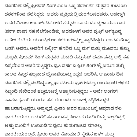
ಮೊಗದಿಶುವಲ್ಲಿ ಪ್ರೀತಮ್ ಸಿಂಗ್ ಎಂಬ ಒಬ್ಬ ಸರ್ದಾರ್ಜಿ ಮತ್ತವರ ಕುಟುಂಬ
ದಶಕಗಳಿಂದ ನೆಲೆಸಿದ್ದರು. ಅವರು ವೃತ್ತಿಯಲ್ಲಿ ಮರಗೆಲಸದವರು. ಅದಕ್ಕಾಗಿ
ಅವರ ವಿಶಾಲ ಕಾಂಪೌಂಡಿನೊಳಗೆ ತಮ್ಮದೇ ಒಂದು ದೊಡ್ಡ ಕಾರ್ಯಾಗಾರ
(ವರ್ಕ್ ಶಾಪ್) ಸಹ ನೆಲೆಗೊಂಡಿತ್ತು. ಅದರೊಳಗೆ ಅವರ ವೃತ್ತಿಗೆ ಅಗತ್ಯವಿದ್ದ
ಅನೇಕ ರೀತಿಯ ಯಾಂತ್ರಿಕ ಉಪಕರಣಗಳನ್ನೆಲ್ಲ ಸ್ಥಾಪಿಸಿದ್ದರು. ಅಂತಹ ದೊಡ್ಡ
ಬಡಗಿ ಅವರು. ಅವರಿಗೆ ಬಲ್ಬೀರ್ ಹೆಸರಿನ ಒಬ್ಬ ಮಗ ಮತ್ತು ಮೂವರು ಹೆಣ್ಣು
ಮಕ್ಕಳು. ಪ್ರೀತಮ್ ಸಿಂಗ್ ಮತ್ತವರ ಮಡದಿ ತಮ್ಮ ಸಿಖ್ ಧರ್ಮವನ್ನು ಅಲ್ಲಿ ಸಹ
ನಿಷ್ಠೆಯಿಂದ ಆಚರಿಸುತ್ತಿದ್ದರು. ಪ್ರತಿ ವರ್ಷ ಏಪ್ರಿಲ್ ತಿಂಗಳಲ್ಲಿ ಬರುಸ ಸುಗ್ಗಿ
ಕಾಲದ ಸಿಖ್ಖರ ಹಬ್ಬವಾದ ಬೈಸಾಖಿಯನ್ನು ತಪ್ಪದೆ ಆಚರಿಸಿ, ಆ ಒಂದು ದಿನ
ಮೊಗದಿಶುವಲ್ಲಿ ನೆಲೆಸಿದ್ದ ಎಲ್ಲ ಭಾರತೀಯ ಪ್ರಜೆಗಳನ್ನೂ, ರಾಯಭಾರಿ ಕಛೇರಿ
ಸಿಬ್ಬಂದಿ ಸೇರಿದಂತೆ ಹಬ್ಬದೂಟಕ್ಕೆ ಆಹ್ವಾನಿಸುತ್ತಿದ್ದರು – ಅದೇ ಲಂಗರ್!
ಸಾಮಾನ್ಯವಾಗಿ ಯಾರೂ ಸಹ ಈ ಒಂದು ಊಟಕ್ಕೆ ತಪ್ಪಿಸಿಕೊಳ್ಳದೆ
ಹಾಜರಾಗುತ್ತಿದ್ದರು. ಅಷ್ಟಲ್ಲದೆ, ಪ್ರೀತಂ ಅವರ ಕುಟುಂಬಕ್ಕೆ ಆಪ್ತರಾದ ಕೆಲ
ಭಾರತೀಯರು ಅಡುಗೆಗೆ ಸಹಾಯಹಸ್ತ ನೀಡುವ ರೂಢಿಯಿತ್ತು. ಇಲ್ಲದಿದ್ದರೆ,
ಅಷ್ಟು ಮಂದಿಗೆ ಉಣಬಡಿಸುವುದು ಹುಡುಗಾಟದ ಮಾತಲ್ಲ.
ಭಾರತೀಯರಲ್ಲದೆ, ಪ್ರೀತಂ ಅವರ ಸೋಮಾಲಿ ಸ್ನೇಹಿತ ಬಳಗ ಮತ್ತು