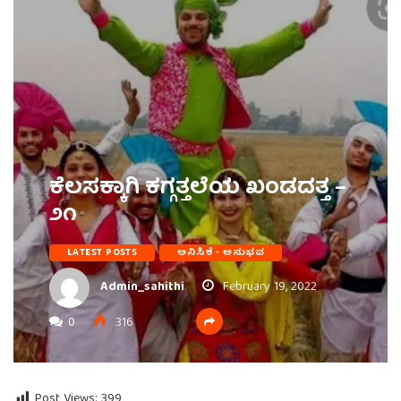
ಕೆಲಸಕ್ಕಾಗಿ ಕಗ್ಗತ್ತಲೆಯ ಖಂಡದತ್ತ –
೨೧
LATEST POSTS
ಅನಿಸಿಕೆ - ಅನುಭವ
Admin_sahithi
February 19, 2022
0
316
Post Views:
399