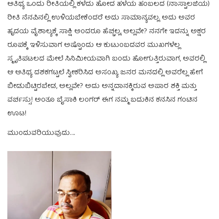
ಆತಿಥ್ಯ ಒಂದು ರೀತಿಯಲ್ಲಿ ಕಳೆದು ಹೋದ ಹಳೆಯ ಹಂಬಲದ (ನಾಸ್ಟಾಲಜಿಯ)
ರೀತಿ ನೆನಪಿನಲ್ಲಿ ಉಳಿಯಬೇಕೆಂದರೆ ಅದು ಸಾಮಾನ್ಯವಲ್ಲ. ಅದು ಅವರ
ಹೃದಯ ವೈಶಾಲ್ಯಕ್ಕೆ ಸಾಕ್ಷಿ ಅಂದರೂ ಹೆಚ್ಚಲ್ಲ, ಅಲ್ಲವೇ? ನನಗೇ ಇದನ್ನು ಅಕ್ಷರ
ರೂಪಕ್ಕೆ ಇಳಿಸುವಾಗ ಅಷ್ಟೊಂದು ಆ ಕುಟುಂಬದವರ ಮುಖಗಳೆಲ್ಲ
ಸ್ಮೃತಿಪಟಲದ ಮೇಲೆ ಸಿನಿಮೀಯವಾಗಿ ಬಂದು ಹೋಗುತ್ತಿರುವಾಗ, ಅವರಲ್ಲಿ
ಆ ಆತಿಥ್ಯ ದಶಕಗಟ್ಟಲೆ ಸ್ವೀಕರಿಸಿದ ಅಸಂಖ್ಯ ಜನರ ಮನದಲ್ಲಿ ಅವರೆಲ್ಲ ಹೇಗೆ
ಬೀಡುಬಿಟ್ಟಿರಬೇಡ, ಅಲ್ಲವೇ? ಅದು ಅನ್ನದಾನಕ್ಕಿರುವ ಅಪಾರ ಶಕ್ತಿ ಮತ್ತು
ವರ್ಚಸ್ಸು! ಅಂತೂ ಬೈಸಾಕಿ ಲಂಗರ್ ಈಗ ನಮ್ಮ ಬದುಕಿನ ಕನಸಿನ ಗಂಟಿನ
ಊಟ!
ಮುಂದುವರಿಯುವುದು….