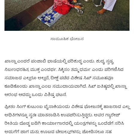
ಸಾಮೂಹಿಕ ಭೋಜನ
ಖಾಸ್ಲಾ ಎಂದರೆ ಪಂಜಾಬಿ ಭಾಷೆಯಲ್ಲಿ ಪರಿಶುದ್ಧ ಎಂದು. ಶುದ್ಧ, ಸ್ಪಷ್ಟ,
ನಿರ್ಬಂಧರಹಿತ, ಮುಕ್ತ ಎಂದರ್ಥ. ಸಿಕ್ಕಿಸಂ ತಮ್ಮ ಧರ್ಮ ಎಂದು ಪರಿಗಣಿಸಿದ
ಸಮಾಜದ ಎಲ್ಲರೂ ಅಲ್ಲದೆ, ದೀಕ್ಷೆ ಪಡೆದ ವಿಶೇಷ ಸಿಖ್ ಸಮೂಹವೂ
ಕೂಡಿಕೊಂಡು ಖಾಸ್ಲಾ ಎಂಬ ಸಮುದಾಯವಾಗಿದೆ. ಸಿಖ್ ಐತಿಹ್ಯದಲ್ಲಿ ಖಾಸ್ಲಾ
ಆರಂಭ ಆದದ್ದು ಒಂದು ವಿಶಿಷ್ಟ ಘಟನೆ.
ಪ್ರೀತಂ ಸಿಂಗ್ ಕುಟುಂಬ ಬೈಸಾಕಿಯಂದು ವಿಶೇಷ ಭೋಜನಕ್ಕೆ ಹಾಜರಾದ ಎಲ್ಲ
ಅಥಿತಿಗಳನ್ನೂ ಸ್ವತಃ ಮಾತನಾಡಿಸಿ ಉಪಚರಿಸುತ್ತಿದ್ದರು. ಅವರ ಗ್ಯಾರೇಜ್
ರೀತಿಯ ದೊಡ್ಡ ಬಡಿಗಿ ಕಾರ್ಯಾಗಾರದಲ್ಲಿ, ಯಂತ್ರಗಳನ್ನು ಒಂದೆಡೆಗೆ ಸರಿಸಿ
ಅಡುಗೆಗೆ ಜಾಗ ಮತ್ತು ಊಟದ ಟೇಬಲ್ಲುಗಳನ್ನು ಜೋಡಿಸಲೂ ಸಹ