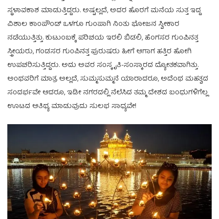
ಸ್ಥಳಾವಕಾಶ ಮಾಡುತ್ತಿದ್ದರು. ಅಷ್ಟಲ್ಲದೆ, ಅದರ ಹೊರಗೆ ಮನೆಯ ಸುತ್ತ ಇದ್ದ
ವಿಶಾಲ ಕಾಂಪೌಂಡ್ ಒಳಗೂ ಗುಂಪಾಗಿ ನಿಂತು ಭೋಜನ ಸ್ವೀಕಾರ
ನಡೆಯುತ್ತಿತ್ತು. ಕುಟುಂಬಕ್ಕೆ ಪರಿಚಯ ಇರಲಿ ಬಿಡಲಿ, ಹೆಂಗಸರ ಗುಂಪಿನತ್ತ
ಸ್ತ್ರೀಯರು, ಗಂಡಸರ ಗುಂಪಿನತ್ತ ಪುರುಷರು ಹೀಗೆ ಆಗಾಗ ಹತ್ತಿರ ಹೋಗಿ
ಉಪಚರಿಸುತ್ತಿದ್ದರು. ಅದು ಅವರ ಸಂಸ್ಕೃತಿ-ಸಂಸ್ಕಾರದ ದ್ಯೋತಕವಾಗಿತ್ತು.
ಅಂಥವರಿಗೆ ಮಾತ್ರ ಅಲ್ಲದೆ, ಸುಮ್ಮಸುಮ್ಮನೆ ಯಾರಾದರೂ, ಅದೆಂಥ ಮಹತ್ವದ
ಸಂದರ್ಭವೇ ಆದರೂ, ಇಡೀ ನಗರದಲ್ಲಿ ನೆಲೆಸಿದ ತಮ್ಮ ದೇಶದ ಬಂಧುಗಳಿಗೆಲ್ಲ
ಊಟದ ಆತಿಥ್ಯ ಮಾಡುವುದು ಸುಲಭ ಸಾಧ್ಯವೇ!