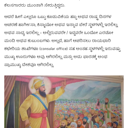
ಕೆಲಸಗಾರರು ಮುಂತಾಗಿ ಸೇರುತ್ತಿದ್ದರು.
ಆದರೆ ಹೀಗೆ ಎಲ್ಲರೂ ಒಟ್ಟು ಕೂಡುವಿಕೆಯ ಹಬ್ಬ ಅಥವ ರಾಷ್ಟ್ರ ದಿನಗಳ
ಆಚರಣೆ ಹಾರ್ಗೀಸಾ, ಕಿಸ್ಮಾಯೋ ಅಥವ ಇನ್ನಾವ ಬೇರೆ ಸ್ಥಳಗಳಲ್ಲಿ ಇರಲಿಲ್ಲ;
ಅಥವ ಸಾಧ್ಯ ಇರಲಿಲ್ಲ – ಅಲ್ಲಿರುವವರೇ / ಇದ್ದವರೇ ಒಂದೋ ಎರಡೋ
ಮಂದಿ ಅಥವ ಕುಟುಂಬಗಳು. ಅಲ್ಲದೆ, ಹಾಗೆ ಆಚರಿಸಲು ರಾಯಭಾರಿ
ಕಛೇರಿಯ ಶಾಖೆಗಳೂ (consular office) ಸಹ ಅಂತಹ ಸ್ಥಳಗಳಲ್ಲಿ ಇರುವಷ್ಟು
ಮುಖ್ಯ ಊರುಗಳೂ ಅವು ಆಗಿರಲಿಲ್ಲ. ಮತ್ತು ಅದು ಭಾರತಕ್ಕೆ ಅಂಥ
ಪ್ರಾಮುಖ್ಯ ದೇಶವೂ ಆಗಿರಲಿಲ್ಲ.