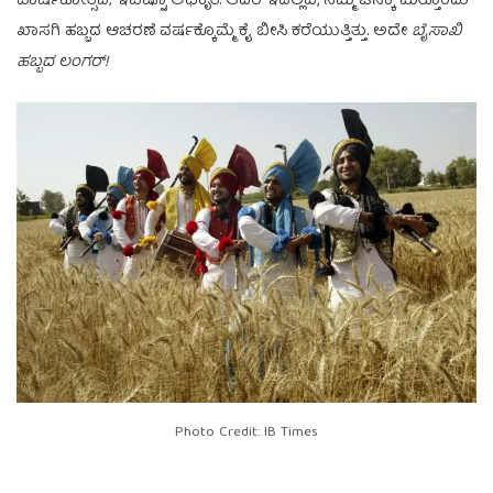
ವಾರ್ಷಿಕೋತ್ಸವ; ಇವಿಷ್ಟೂ ಅಧಿಕೃತ. ಆದರೆ ಇವಲ್ಲದೆ, ನಮ್ಮ ಜನಕ್ಕೆ ಮತ್ತೊಂದು
ಖಾಸಗಿ ಹಬ್ಬದ ಆಚರಣೆ ವರ್ಷಕ್ಕೊಮ್ಮೆ ಕೈ ಬೀಸಿ ಕರೆಯುತ್ತಿತ್ತು. ಅದೇ
ಬೈಸಾಖಿ
ಹಬ್ಬದ ಲಂಗರ್!
Photo Credit: IB Times