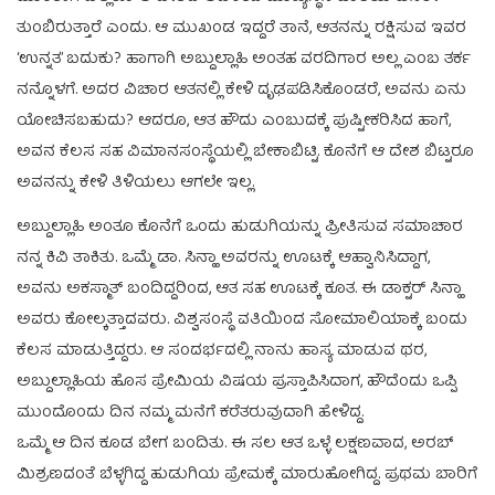
ತುಂಬಿರುತ್ತಾರೆ ಎಂದು. ಆ ಮುಖಂಡ ಇದ್ದರೆ ತಾನೆ, ಆತನನ್ನು ರಕ್ಷಿಸುವ ಇವರ
‘ಉನ್ನತ’ ಬದುಕು? ಹಾಗಾಗಿ ಅಬ್ದುಲ್ಲಾಹಿ ಅಂತಹ ವರದಿಗಾರ ಅಲ್ಲ ಎಂಬ ತರ್ಕ
ನನ್ನೊಳಗೆ. ಅದರ ವಿಚಾರ ಆತನಲ್ಲಿ ಕೇಳಿ ದೃಢಪಡಿಸಿಕೊಂಡರೆ, ಅವನು ಏನು
ಯೋಚಿಸಬಹುದು? ಆದರೂ, ಆತ ಹೌದು ಎಂಬುದಕ್ಕೆ ಪುಷ್ಟೀಕರಿಸಿದ ಹಾಗೆ,
ಅವನ ಕೆಲಸ ಸಹ ವಿಮಾನಸಂಸ್ಥೆಯಲ್ಲಿ ಬೇಕಾಬಿಟ್ಟಿ. ಕೊನೆಗೆ ಆ ದೇಶ ಬಿಟ್ಟರೂ
ಅವನನ್ನು ಕೇಳಿ ತಿಳಿಯಲು ಆಗಲೇ ಇಲ್ಲ.
ಅಬ್ದುಲ್ಲಾಹಿ ಅಂತೂ ಕೊನೆಗೆ ಒಂದು ಹುಡುಗಿಯನ್ನು ಪ್ರೀತಿಸುವ ಸಮಾಚಾರ
ನನ್ನ ಕಿವಿ ತಾಕಿತು. ಒಮ್ಮೆ ಡಾ. ಸಿನ್ಹಾ ಅವರನ್ನು ಊಟಕ್ಕೆ ಆಹ್ವಾನಿಸಿದ್ದಾಗ,
ಅವನು ಅಕಸ್ಮಾತ್ ಬಂದಿದ್ದರಿಂದ, ಆತ ಸಹ ಊಟಕ್ಕೆ ಕೂತ. ಈ ಡಾಕ್ಟರ್ ಸಿನ್ಹಾ
ಅವರು ಕೋಲ್ಕತ್ತಾದವರು. ವಿಶ್ವಸಂಸ್ಥೆ ವತಿಯಿಂದ ಸೋಮಾಲಿಯಾಕ್ಕೆ ಬಂದು
ಕೆಲಸ ಮಾಡುತ್ತಿದ್ದರು. ಆ ಸಂದರ್ಭದಲ್ಲಿ ನಾನು ಹಾಸ್ಯ ಮಾಡುವ ಥರ,
ಅಬ್ದುಲ್ಲಾಹಿಯ ಹೊಸ ಪ್ರೇಮಿಯ ವಿಷಯ ಪ್ರಸ್ತಾಪಿಸಿದಾಗ, ಹೌದೆಂದು ಒಪ್ಪಿ
ಮುಂದೊಂದು ದಿನ ನಮ್ಮ ಮನೆಗೆ ಕರೆತರುವುದಾಗಿ ಹೇಳಿದ್ದ.
ಒಮ್ಮೆ ಆ ದಿನ ಕೂಡ ಬೇಗ ಬಂದಿತು. ಈ ಸಲ ಆತ ಒಳ್ಳೆ ಲಕ್ಷಣವಾದ, ಅರಬ್
ಮಿಶ್ರಣದಂತೆ ಬೆಳ್ಳಗಿದ್ದ ಹುಡುಗಿಯ ಪ್ರೇಮಕ್ಕೆ ಮಾರುಹೋಗಿದ್ದ. ಪ್ರಥಮ ಬಾರಿಗೆ