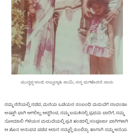
ಮುದ್ದಪ್ಪ ಆಂಟಿ, ಅಬ್ದುಲ್ಲಾಹಿ ತಾಯಿ, ನನ್ನ ಮಗಳೊಡನೆ ನಾನು
ನಮ್ಮ ನೆರೆಯಲ್ಲಿ ನಡೆದ, ಮನೆಯ ಒಡೆಯನ ಸಂಬಂಧಿ ಮದುವೆಗೆ ನಾವಂತೂ
ಅಷ್ಟಾಗಿ ಭಾಗಿ ಆಗಲಿಲ್ಲ. ಆದ್ದರಿಂದ, ನಮ್ಮ ಬದುಕಿನಲ್ಲಿ ಪ್ರಥಮ ಬಾರಿಗೆ, ನಮ್ಮ
ಸೋಮಾಲಿ ಗೆಳೆಯನ ಮದುವೆಯಲ್ಲಿ ಪ್ರತಿ ಹಂತದಲ್ಲಿ ಸಂಪೂರ್ಣ ಭಾಗಿಗಳಾಗಿ
ಆ ಹೊಸ ಅನುಭವ ಪಡೆವ ಆತುರ ನಮ್ಮಲ್ಲಿ ತುಂಬಿತ್ತು. ಹಾಗಾಗಿ ನಮ್ಮ ಆಸೆಯ