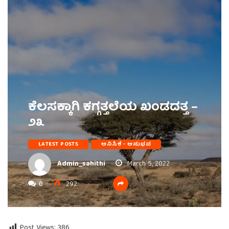
ಕೆಲಸಕ್ಕಾಗಿ ಕಗ್ಗತ್ತಲೆಯ ಖಂಡದತ್ತ –
೨೩
LATEST POSTS
ಅನಿಸಿಕೆ - ಅನುಭವ
Admin_sahithi
March 5, 2022
0
292
Post Views:
386