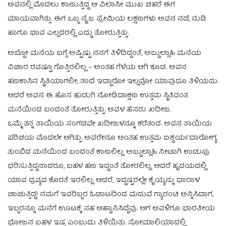
ಅವನಲ್ಲಿ ಮೊದಲು ಕಾಣುತ್ತಿದ್ದ ಆ ವಿಲಾಸೀ ಮುಖ ಚಹರೆ ಈಗ
ಮಾಯವಾಗಿತ್ತು. ಈಗ ಒಬ್ಬ ನೈಜ ಪ್ರೇಮಿಯ ಲಕ್ಷಣಗಳು ಅವನ ನಡೆ, ನುಡಿ
ಹಾಗೂ ಭಾವ ಎಲ್ಲದರಲ್ಲಿ ಎದ್ದು ತೋರುತ್ತಿತ್ತು.
ಅಬ್ದೋ ಮನೆಯ ಬಗ್ಗೆ ಅಷ್ಟಿಷ್ಟು ನನಗೆ ತಿಳಿದಿದ್ದಂತೆ, ಅಬ್ದುಲ್ಲಾಹಿ ಮನೆಯ
ವಿಚಾರ ರವಷ್ಟೂ ಗೊತ್ತಿರಲಿಲ್ಲ – ಅಂತಹ ಗೆಳೆಯ ಆಗಿ ಕೂಡ. ಅವನ
ಹಣಕಾಸಿನ ಸ್ಥಿತಿಯಾಗಲೀ, ತಂದೆ ಇದ್ದಾರೋ ಇಲ್ಲವೋ ಯಾವುದೂ ತಿಳಿಯದು.
ಆದರೆ ಅವನ ಈ ಹೊಸ ಹುಡುಗಿ ನೋಡಿದಾಕ್ಷಣ ಉತ್ತಮ ಸ್ಥಿತಿವಂತ
ಮನೆಯಿಂದ ಬಂದಂತೆ ತೋರುತ್ತಿತ್ತು. ಅವಳ ಹೆಸರು ಖದೀಜ.
ಒಮ್ಮೆ ತನ್ನ ತಾಯಿಯ ಸಂಗಡವೇ ಖದೀಜಳನ್ನೂ ಕರೆತಂದ. ಅವನ ತಾಯಿಯ
ಪರಿಚಯ ಮೊದಲೇ ಆಗಿತ್ತು. ಅವರೇನೂ ಅಂತಹ ಉತ್ತಮ ಐಶ್ವರ್ಯದಾರೋಗ್ಯ
ತುಂಬಿದ ಮನೆಯಿಂದ ಬಂದಂತೆ ಕಾಣಲಿಲ್ಲ. ಅಬ್ದುಲ್ಲಾಹಿ ನೀಟಾಗಿ ಉಡುಪು
ಧರಿಸುತ್ತಿದ್ದನಾದರೂ, ಬಹಳ ಹಣ ಇದ್ದಂತೆ ತೋರಲಿಲ್ಲ. ಆದರೆ ಹೃದಯದಲ್ಲಿ
ಯಾವ ದ್ರವ್ಯದ ಕೊರತೆ ಇರಲಿಲ್ಲ. ಆದರೆ, ಇದ್ದಷ್ಟರಲ್ಲೇ ಕೈಯ್ಯನ್ನು ಧಾರಾಳ
ಚಾಚುತ್ತಿದ್ದ! ನಮಗೆ ಇವರಿಬ್ಬರ ಓಡಾಟದಿಂದ ಮದುವೆ ಗ್ಯಾರಂಟಿ ಅನ್ನಿಸಿದಾಗ,
ಇಬ್ಬರನ್ನೂ ಮನೆಗೆ ಊಟಕ್ಕೆ ಸಹ ಆಹ್ವಾನಿಸಿದ್ದೆವು. ಆಗ ಅವಳಿಗೂ ಭಾರತೀಯ
ಭೋಜನ ಬಹಳ ಇಷ್ಟ ಎಂಬುದು ತಿಳಿಯಿತು. ಸೋಮಾಲಿಯಾದಲ್ಲಿ