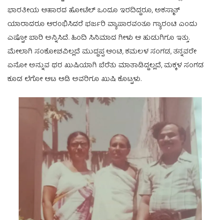
ಭಾರತೀಯ ಆಹಾರದ ಹೋಟೆಲ್ ಒಂದೂ ಇರದಿದ್ದರೂ, ಅಕಸ್ಮಾತ್
ಯಾರಾದರೂ ಆರಂಭಿಸಿದರೆ ಭರ್ಜರಿ ವ್ಯಾಪಾರವಂತೂ ಗ್ಯಾರಂಟಿ ಎಂದು
ಎಷ್ಟೋ ಬಾರಿ ಅನ್ನಿಸಿದೆ. ಹಿಂದಿ ಸಿನಿಮಾದ ಗೀಳು ಆ ಹುಡುಗಿಗೂ ಇತ್ತು.
ಮೇಲಾಗಿ ಸಂಕೋಚವಿಲ್ಲದೆ ಮುದ್ದಪ್ಪ ಆಂಟಿ, ಕಮಲಳ ಸಂಗಡ, ತನ್ನವರೇ
ಏನೋ ಅನ್ನುವ ಥರ ಖುಷಿಯಾಗಿ ಬೆರೆತು ಮಾತಾಡಿದ್ದಲ್ಲದೆ, ಮಕ್ಕಳ ಸಂಗಡ
ಕೂಡ ಲೆಗೋ ಆಟ ಆಡಿ ಅವರಿಗೂ ಖುಷಿ ಕೊಟ್ಟಳು.