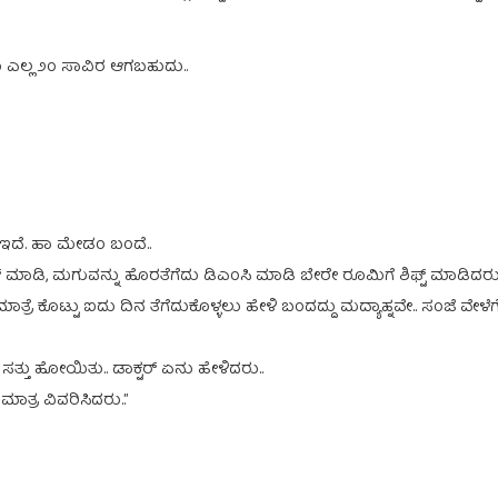
ಎಲ್ಲ ೨೦ ಸಾವಿರ ಆಗಬಹುದು..
ಇದೆ. ಹಾ ಮೇಡಂ ಬಂದೆ..
ಡಿ, ಮಗುವನ್ನು ಹೊರತೆಗೆದು ಡಿಎಂಸಿ ಮಾಡಿ ಬೇರೇ ರೂಮಿಗೆ ಶಿಫ್ಟ್ ಮಾಡಿದರು.
ರೆ ಕೊಟ್ಟು ಐದು ದಿನ ತೆಗೆದುಕೊಳ್ಳಲು ಹೇಳಿ ಬಂದದ್ದು ಮದ್ಯಾಹ್ನವೇ.. ಸಂಜೆ ವೇಳೆ
ತ್ತು ಹೋಯಿತು.. ಡಾಕ್ಟರ್ ಏನು ಹೇಳಿದರು..
ಮಾತ್ರ ವಿವರಿಸಿದರು..”