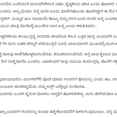
ರುದಿನ ಎಂದಿನಂತೆ ಮರುಪರಿಶೀಲನೆ ಸಹಜ ವೈದ್ಯಕೀಯ ಭೇಟಿ ಎಂದು ಹೋದರೆ.. ಹೊರಗೆ
ಎಂದರು.. ಅಲ್ಲ ಮೇಡಂ ನಿನ್ನೆ ತಾನೇ ಬಂದು ತೋರಿಸಿಕೊಂಡು ಹೋಗಿದ್ದೇನೆ ಈ ದಿ
ೆಶಲ್.. ಸುಮ್ಮನೆ ೩೦೦ ರೂಪಾಯಿ ಕೊಟ್ಟು ನಿಮ್ಮ ಸರತಿ ಬಂದ ನಂತರ ಬನ್ನಿ ಎಂದಳು. ಒಂ
ಬರೆಯುವ ಮಾತ್ರೆ ತೊಗೊಳ್ಳಿ ಮುಂದಿನ ವಾರ ಬನ್ನಿ ಎಂದು ಕಳುಹಿಸಿದರು…
ಕೆಂದು ಕಾಯುತ್ತಿದ್ದೆ.. ಅವರದು ಕಂಪನಿಯ ಕೆಲಸ. ಒತ್ತಡ ಜಾಸ್ತಿ.. ಬಂದವರೇ ಏ
ಗಿದೆ ರೀ ಮಗು ಬಹಳ ಚೆನ್ನಾಗಿ ಬೆಳೆಯುತ್ತಿದೆ ಎಂದೆ, ಯಜಮಾನರ ಮುಖದಲ್ಲಿ ಮುಗುಳ
ತೆ ಹೊಟ್ಟೆ ನೋವು ಕಾಣಿಸಿಕೊಳ್ಳಲಾರಂಬಿಸಿತು.. ಕಿರುಚಲಾರಂಬಿಸಿದೆ.. ಅತ್ತೆ ಪಾಪ ಕೈ
ನ ತಾಳ್ಮೆ ತೊಗೊ ಎಂದರು.. ಯಾಕೆಂದರೆ ರಾತ್ರಿ ಸಮಯ ಮೀರುತ್ತಿತ್ತು.. ಜೊತೆಗೆ ರಕ್ತ 
ಹಳೇ ಸಂಪ್ರದಾಯದವರು. ಮಂಗಳಗೌರಿ ಪೊಜೆ ಮಾಡು ಗಂಡನಿಗೆ ಶ್ರೇಯಸ್ಸು ಎಂದು ಹಟ.. ನನಗ
ೂಲ ಹಂಚಿದ್ದಾಯಿತು. ನಮ್ಮ ಅತ್ತೆಗೆ ಎಲ್ಲಿಲ್ಲದ ಸಂತೋಷ…
ಮನೆಯವರದು ಒಂದೇ ಬೈಗುಳ ಮೊದಲು ಆಸ್ಪತ್ರೆಗೆ ಹೋಗಬೇಕಿತ್ತು.. ಮಗು ಹೇಗಿದೆಯೋ ಏ
ಲ್ಲ ಎಂದಾಗ! ಗಂಡನನ್ನು ತುಂಬಾ ಹಚ್ಚಿ ಕೊಂಡವರಿಗೆ ಹೀಗಾಗುವುದುಂಟು.. ನನ್