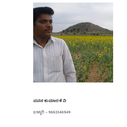
ಪವನ ಕುಮಾರ ಕೆ ವಿ
ಬಳ್ಳಾರಿ – 9663346949