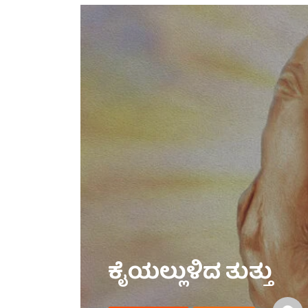
ಕೈಯಲ್ಲುಳಿದ ತುತ್ತು