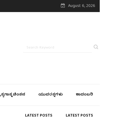
August 6, 2026
್ರತ್ಯಗಾತ್ಮ ಚಿಂತನ
ಯುವರತ್ನಗಳು
ಕಾದಂಬರಿ
LATEST POSTS
LATEST POSTS