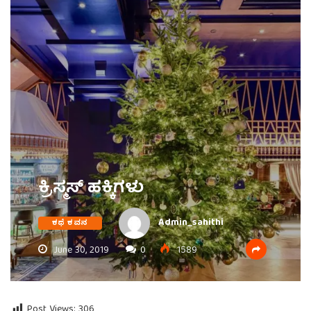
ಕ್ರಿಸ್ಮಸ್ ಹಕ್ಕಿಗಳು
Admin_sahithi
ಕಥೆ ಕವನ
June 30, 2019
0
1589
Post Views:
306