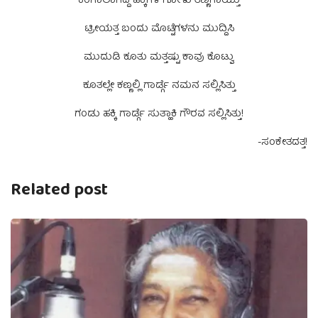
ಕಂಗಾಲಾಗಿದ್ದ ಹಕ್ಕಿಗಳ ಗೋಳು ತಣ್ಣಗಾಯ್ತು
ಟ್ರೀಯತ್ತ ಬಂದು ಮೊಟ್ಟೆಗಳನು ಮುದ್ದಿಸಿ
ಮುದುಡಿ ಕೂತು ಮತ್ತಷ್ಟು ಕಾವು ಕೊಟ್ವು
ಕೂತಲ್ಲೇ ಕಣ್ಣಲ್ಲಿ ಗಾರ್ಡ್ಗೆ ನಮನ ಸಲ್ಲಿಸಿತ್ತು
ಗಂಡು ಹಕ್ಕಿ ಗಾರ್ಡ್ಗೆ ಸುತ್ಹಾಕಿ ಗೌರವ ಸಲ್ಲಿಸಿತ್ತು!
-ಸಂಕೇತದತ್ತ!
Related post