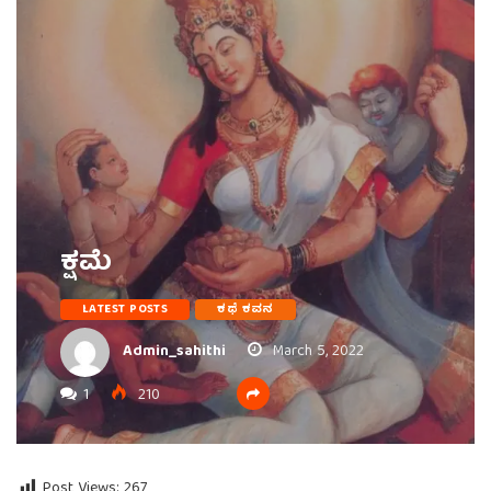
ಕ್ಷಮೆ
LATEST POSTS
ಕಥೆ ಕವನ
Admin_sahithi
March 5, 2022
1
210
Post Views:
267