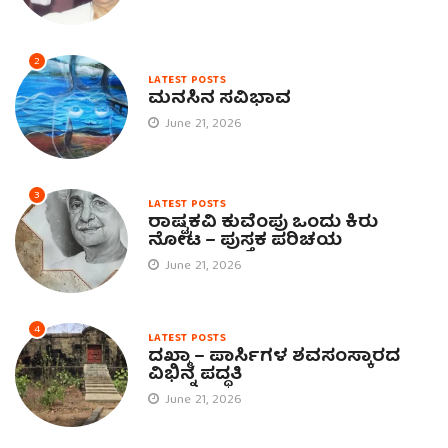
2
LATEST POSTS
ಮನಸಿನ ಸವಿಭಾವ
June 21, 2026
3
LATEST POSTS
ರಾಷ್ಟ್ರಕವಿ ಕುವೆಂಪು ಒಂದು ಕಿರು
ನೋಟ – ಪುಸ್ತಕ ಪರಿಚಯ
June 21, 2026
4
LATEST POSTS
ದಖ್ಮಾ – ಪಾರ್ಸಿಗಳ ಶವಸಂಸ್ಕಾರದ
ವಿಭಿನ್ನ ಪದ್ಧತಿ
June 21, 2026