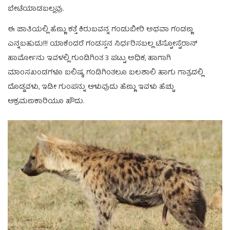
ಬೇಟೆಯಾಡಬಲ್ಲವು.
ಈ ಜಾತಿಯಲ್ಲಿ ಹೆಣ್ಣು ಕತ್ತೆ ಕಿರುಬವನ್ನ ಗಂಡುಬೀರಿ ಅಥವಾ ಗಂಡಣ್ಣ
ಎನ್ನಬಹುದು!!! ಯಾಕೆಂದರೆ ಗಂಡಸ್ತನ ನಿರ್ಧರಿಸಬಲ್ಲ ಟೆಸ್ಟೋಸ್ಟೆರಾನ್
ಹಾರ್ಮೋನು ಇವಳಲ್ಲಿ ಗುಂಡಿಗಿಂತ 3 ಪಟ್ಟು ಅಧಿಕ, ಹಾಗಾಗಿ
ಮಾಂಸಖಂಡಗಳೂ ಬಲಿಷ್ಠ, ಗಂಡಿಗಿಂತಲೂ ಬಲಶಾಲಿ ಹಾಗು ಗಾತ್ರದಲ್ಲಿ
ದೊಡ್ಡವಳು, ಇಡೀ ಗುಂಪನ್ನು ಆಳುವುದು ಹೆಣ್ಣು ಇವಳು ಹೆಚ್ಚು
ಆಕ್ರಮಣಕಾರಿಯೂ ಹೌದು.