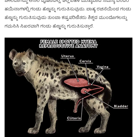
ಚೀಲವಾಗಿದ್ದು ಅಸಲಿ ವೃಷಣವಲ್ಲ. ಇಲ್ಲಿ ಬಹಳ ಮುಖ್ಯವಾದ ಸಮಸ್ಯೆ ಎಂದರೆ
ಹಯಿನಾಗಳಲ್ಲಿ ಗಂಡು ಹೆಣ್ಣನ್ನು ಗುರುತಿಸುವುದು. ಬಾಹ್ಯ ರಚನೆಯಿಂದ ಗಂಡು
ಹೆಣ್ಣನ್ನು ಗುರುತಿಸುವುದು ತುಂಬಾ ಕಷ್ಟ.ಪರಿಣಿತರು ಶಿಶ್ನದ ಮುಂದೊಗಲನ್ನು
ಗಮನಿಸಿ ನಿಖರವಾಗಿ ಗಂಡು ಹೆಣ್ಣನ್ನು ಗುರುತಿಸುತ್ತಾರೆ.