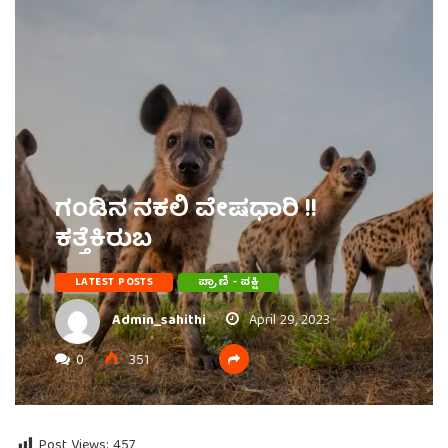
ಗಂಡಿನ ನಕಲಿ ವೇಷಧಾರಿ !!
ಕತ್ತೆಕಿರುಬ
LATEST POSTS
ಪ್ರಾಣಿ - ಪಕ್ಷಿ
Admin_sahithi
April 29, 2023
0
351
Post Views:
457