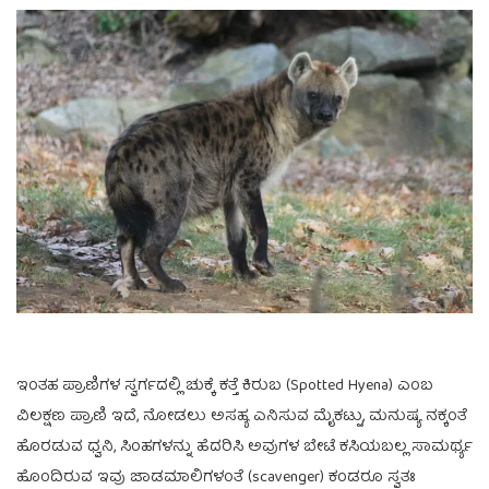
ಇಂತಹ ಪ್ರಾಣಿಗಳ ಸ್ವರ್ಗದಲ್ಲಿ ಚುಕ್ಕೆ ಕತ್ತೆ ಕಿರುಬ (Spotted Hyena) ಎಂಬ
ವಿಲಕ್ಷಣ ಪ್ರಾಣಿ ಇದೆ, ನೋಡಲು ಅಸಹ್ಯ ಎನಿಸುವ ಮೈಕಟ್ಟು, ಮನುಷ್ಯ ನಕ್ಕಂತೆ
ಹೊರಡುವ ಧ್ವನಿ, ಸಿಂಹಗಳನ್ನು ಹೆದರಿಸಿ ಅವುಗಳ ಬೇಟೆ ಕಸಿಯಬಲ್ಲ ಸಾಮರ್ಥ್ಯ
ಹೊಂದಿರುವ ಇವು ಜಾಡಮಾಲಿಗಳಂತೆ (scavenger) ಕಂಡರೂ ಸ್ವತಃ