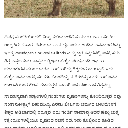
ವಿಚಿತ್ರ ಸಂಗತಿಯೆಂದರೆ ಹೆಣ್ಣು ಹಯಿನಾಗಳಿಗೆ ಸುಮಾರು 15-20 ಸೆಂಮೀ
ಉದ್ದವಿರುವ ಹಾಗು ನಿಮಿರುವ ಸಾಮರ್ಥ್ಯ ಇರುವ ಗಂಡಿನ ಜನನಾಂಗವಿದ್ದು
ಇದಕ್ಕೆ Pseudopenis or Penile-Clitoris ಎನ್ನುತ್ತಾರೆ. ಕನ್ನಡದಲ್ಲಿ ಇದಕ್ಕೆ ಹುಸಿ
ಶಿಶ್ನ ಎನ್ನಬಹುದು.ವಾಸ್ತವದಲ್ಲಿ ಇದು ಹೆಣ್ಣಿನ ಚಂದ್ರನಾಡಿ ಅಥವಾ
ಭಗಾಂಕುರದ ಮುಂದುವರೆದ ಭಾಗವಾಗಿದ್ದು ಶಿಶ್ನದಂತೆ ಕಾಣುತ್ತದೆ, ಇದು
ಹೆಣ್ಣಿನ ಜನನಾಂಗಕ್ಕೆ ಸಂಪರ್ಕ ಹೊಂದಿದ್ದು ಮರಿಗಳನ್ನು ಹಾಕುವಾಗ ಜನನ
ಕಾಲುವೆಯಂತೆ ಕೆಲಸ ಮಾಡುತ್ತದೆ.ಹಾಗಾಗಿ ಇದು ನಿಜವಾದ ಶಿಶ್ನವಲ್ಲ.
ಸಾಮಾನ್ಯವಾಗಿ ಸಸ್ತನಿಗಳಲ್ಲಿ ಗಂಡುಗಳು ವೃಷಣಗಳನ್ನು ಹೊಂದಿರುತ್ತವೆ, ಇವು
ಸಂತಾನೋತ್ಪತ್ತಿಗೆ ಬಹುಮುಖ್ಯ, ಎರಡು ಬೀಜಗಳು ಚರ್ಮದ ಚೀಲದೊಳಗೆ
ಶಿಶ್ನದ ಅಡಿಭಾಗದಲ್ಲಿ ಇರುತ್ತವೆ, ಇದು ಗಂಡಿಗೆ ಸಾಮಾನ್ಯ ಆದರೆ ಹೆಣ್ಣು ಚುಕ್ಕೆ
ಕತ್ತೆ ಕಿರುಬಗಳಲ್ಲಿಯೂ ವೃಷಣದ ರಚನೆ ಇದೆ. ಇದು ಕೊಬ್ಬಿನಿಂದ ಕೂಡಿದ