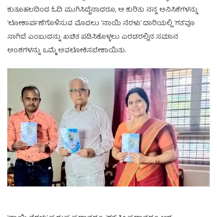
ಕುತೂಹಲದಿಂದ ಓದಿ ಮುಗಿಸಿದ್ದೆನಾದರೂ, ಆ ಕುರಿತು ನನ್ನ ಅನಿಸಿಕೆಗಳನ್ನು
’ಲೋಕಾರ್ಪಣೆ’ಗೊಳಿಸುವ ಮೊದಲು ’ನಾಯಿ ನೆರಳು’ ದಾರಿಯಲ್ಲಿ ’ಗತ’ವೂ
ಸಾಗಿದೆ ಎಂಬುದನ್ನು ಖಚಿತ ಪಡಿಸಿಕೊಳ್ಳಲು ಎರಡರಲ್ಲಿನ ಸಮಾನ
ಅಂಶಗಳನ್ನು ಒಮ್ಮೆ ಅವಲೋಕಿಸಬೇಕಾಯಿತು.