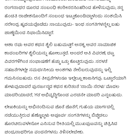
ರಂಗನಾಥರ ದೂರದ ಸಂಬಂಧಿ ಕಂಠೀನರಸಿಂಹರಿಂದ ಹೇಳಿಸುವುದು, ತನ್ನ
ಹೆಂಡತಿ ರಾಜೇಶನೊಂದಿಗೆ ಸಂಬಂಧ ಇಟ್ಟುಕೊಂಡಿದ್ದಾಳೆಂದು ಸಂಶಯಿಸಿ
ನರೇಂದ್ರ ಹೃದಯವೊಡೆದು ಸಾಯುವುದು- ಇಂಥ ಸಂಗತಿಗಳನ್ನೆಲ್ಲ ಬಹು
ಜಾಣ್ಮೆಯಿಂದ ನಿಭಾಯಿಸಿದ್ದಾರೆ.
ಆಶಾ ರಘು ಅವರ ಕಥನ ಶೈಲಿ ಬಹುಮಟ್ಟಿಗೆ ಅನಕೃ ಅವರ ಸಾಮಾಜಿಕ
ಕಾದಂಬರಿಗಳ ಶೈಲಿಯನ್ನು ಹೋಲುತ್ತದೆ. ಅಂದರೆ ಅತಿ ವಿವರಣೆ, ದಟ್ಟ
ವಿವರಗಳಿಗಿಂತ ಸಂಭಾಷಣೆಗೆ ಹೆಚ್ಚು ಒತ್ತು ಕೊಟ್ಟಿರುವುದು. ಸರಳತೆ
ಸಹಜತೆಗಳಲ್ಲೇ ಸಮರ್ಥನೀಯ ಅಂಶಗಳು ತೇಲಿಬರುವುದನ್ನು ಇಲ್ಲಿ
ಗಮನಿಸಬಹುದು. ರಸ ತೀವ್ರತೆಗಳಂತೂ ಇಲ್ಲೆಲ್ಲೂ ಕಾಣಸಿಗವು. ಒಟ್ಟಾರೆಯಾಗಿ
ಹೇಳುವುದಾದರೆ ಪುನರ್ಜನ್ಮದ ಕಥನ ಕುರಿತಂತೆ ’ನಾಯಿ ನೆರಳು’ ಮೊದಲ
ಮಾದರಿಯಾದರೆ, ’ಗತ’ ಅಭಿವೃದ್ಧಿಗೊಂಡ ಎರಡನೇ ಮಾದರಿ ಎನ್ನಬಹುದು.
ಲೇಖಕಿಯನ್ನು ಅಭಿನಂದಿಸುವ ಜೊತೆ ಜೊತೆಗೆ, ಗುಹೆಯ ಮಾರ್ಗದಲ್ಲಿ
ನಡೆಯುತ್ತಿರುವ ಹೆಣ್ಣೊಬ್ಬಳು ಅಪೂರ್ವ ಸಂಗತಿಗಳನ್ನು ಬಿಚ್ಚಿಡಲು
ಹೊರಟಿರುವಳೇನೋ ಎನಿಸುವ ರೀತಿಯಲ್ಲಿ ಮುಖಪುಟವನ್ನು ಚಿತ್ರಿಸಿದ
ಚಂದ್ರನಾಥರಿಗೂ ವಂದನೆಗಳನ್ನು ತಿಳಿಸಲೇಬೇಕು.