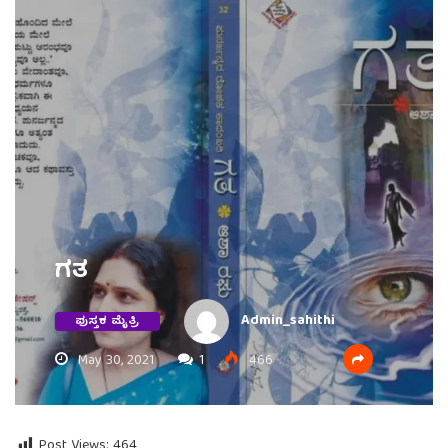
ಗತ
Admin_sahithi
ಪುಸ್ತಕ ಮೈತ್ರಿ
May 30, 2021
1
466
Post Views:
464