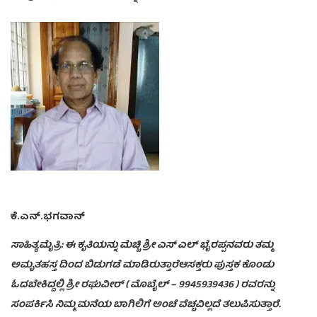
ಕೆ.ಎನ್.ಭಗವಾನ್
ಸಾಹಿತ್ಯಮೈತ್ರಿ: ಈ ಕೃತಿಯನ್ನು ಮೆಚ್ಚಿ ಶ್ರೀ ಎಸ್ ಎಲ್ ಭೈರಪ್ಪನವರು ತಮ್ಮ
ಅಮೃತಹಸ್ತ ದಿಂದ ಬಿಡುಗಡೆ ಮಾಡಿರುತ್ತಾರೆಆಸಕ್ತರು ಪುಸ್ತಕ ಕೊಂಡು
ಓದಬೇಕಿದ್ದಲ್ಲಿ ಶ್ರೀ ರಘುವೀರ್ ( ಮೊಬೈಲ್ – 9945939436 ) ರವರನ್ನು
ಸಂಪರ್ಕಿಸಿ ನಿಮ್ಮ ಮನೆಯ ಬಾಗಿಲಿಗೆ ಅಂಚೆ ವೆಚ್ಚವಿಲ್ಲದೆ ತಲುಪಿಸುತ್ತಾರೆ.