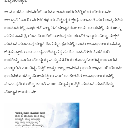
ಒಬ್ಬ ಸಂಸ್ಯಾಸಿ.
ಆ ಮುಂದಿನ ಬೆಳವಣಿಗೆ ಎರಡೂ ಕಾದಂಬರಿಗಳಲ್ಲಿ ಬೇರೆ ಬೇರೆಯವೇ
ಆಗುತ್ತವೆ. ’ನಾಯಿ ನೆರಳು’ ಕಥೆಯ ವಿಶ್ವೇಶ್ವರ ಕ್ಷೇತ್ರಪಾಲನಾಗಿ ಮರುಜನ್ಮ ತಳೆದು
ಬಂದುದರಲ್ಲಿ ಸಾರ್ಥಕತೆ ಇಲ್ಲ. ’ಗತ’ ದಲ್ಲಾದರೋ ಅನು ರೂಪದಲ್ಲಿ ಮರುಜನ್ಮ
ಪಡೆದ ಸಾವಿತ್ರಿ ಗಂಡನೊಂದಿಗೆ ಬಾಳುವುದರ ಜೊತೆಗೆ ಇಬ್ಬರು ಹೆಣ್ಣು ಮಕ್ಕಳ
ಮದುವೆ ಮಾಡುವುದಲ್ಲದೆ ಸೀತಮ್ಮನಪುರದಲ್ಲಿ ಒಂದು ಅನಾಥಾಲಯವನ್ನೂ
ಕಟ್ಟಿಸುತ್ತಾಳೆ. ಅದು ಸಾಧ್ಯವಾಗಿದ್ದು ತನ್ನ ತವರಿನ ಒಡವೆಗಳು ಹಿಂದಿರುಗಿ
ಬಂದಿದ್ದು ಹಾಗೂ ದೊಡ್ಡಯ್ಯ ಎನ್ನುವ ಹಿರಿಯ ಕೊಟ್ಟುಹೋಗಿದ್ದ ಬಂಗಾರದ
ನಾಣ್ಯಗಳು ತುಂಬಿದ್ದ ಪೆಟ್ಟಿಗೆ. ಅಷ್ಟೇ ಅಲ್ಲ, ಅವಳನ್ನು ಭಾವಿ ಅರ್ಧಾಂಗಿಯೆಂದೇ
ಭಾವಿಸಿಕೊಂಡಿದ್ದ ಸೋದರತ್ತೆಯ ಮಗ ರಾಜೇಶನಿಗೆ ಅನಾಥಾಲಯದಲ್ಲಿ
ಸೇವಾವ್ರತಿಯಾಗಿದ್ದ ಶಾಂತಿ ಎಂಬ ಹೆಣ್ಣನ್ನು ಒಪ್ಪಿಸಿ ಮದುವೆ ಮಾಡಿಸಿದ್ದು
ಮೆಚ್ಚುವ ಕಾರ್ಯವೇ.