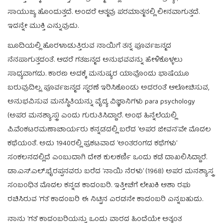
ಸಾಯುಜ್ಯ ಹೊಂದುತ್ತದೆ. ಅಂದರೆ ಆತ್ಮವು ಪರಮಾತ್ಮನಲ್ಲಿ ಲೀನವಾಗುತ್ತದೆ.
ಇದನ್ನೇ ಮುಕ್ತಿ ಎನ್ನುವುದು.
ಬೂದಿಯಲ್ಲಿ ಹೊರಳಾಡುತ್ತಿರುವ ನಾಯಿಗೆ ತನ್ನ ಪೂರ್ವಜನ್ಮದ
ನೆನಪಾಗುತ್ತದಂತೆ. ಆದರೆ ಗತಜನ್ಮದ ಅನುಭವವನ್ನು ಹೇಳಿಕೊಳ್ಳಲು
ಸಾಧ್ಯವಾಗದು. ಕಾರಣ ಅದಕ್ಕೆ ಮನುಷ್ಯರ ಯಾವೊಂದು ಭಾಷೆಯೂ
ಬರುವುದಿಲ್ಲ. ಪೂರ್ವಜನ್ಮದ ಸ್ಮರಣೆ ಇರಿಸಿಕೊಂಡು ಅದರಂತೆ ಆಲೋಚಿಸುವ,
ಅನುಭವಿಸುವ ಮನಸ್ಥಿತಿಯನ್ನು ವೈದ್ಯ ವಿಜ್ಞಾನಿಗಳು para psychology
(ಅಪರ ಮನಶ್ಯಾಸ್ತ್ರ) ಎಂದು ಗುರುತಿಸಿದ್ದಾರೆ. ಅಂಥ ಹಿನ್ನೆಲೆಯಲ್ಲಿ
ಪಿ.ವೆಂಕಟರಮಣಾಚಾರ್ಯರು ಕನ್ನಡದಲ್ಲಿ ಬರೆದ ’ಅಪರ ಜೀವನ’ವೇ ಮೊದಲ
ಕಥೆಯಂತೆ. ಅದು 1940ರಲ್ಲಿ ಪ್ರಕಟವಾದ ’ಅಂತರಂಗದ ಕಥೆಗಳು’
ಸಂಕಲನದಲ್ಲಿದೆ ಎಂಬುದಾಗಿ ದೇಶ ಕುಲಕರ್ಣಿ ಒಂದು ಕಡೆ ದಾಖಲಿಸಿದ್ದಾರೆ.
ಡಾ.ಎಸ್.ಎಲ್.ಭೈರಪ್ಪನವರು ಬರೆದ ’ನಾಯಿ ನೆರಳು’ (1968) ಅಪರ ಮನಶ್ಯಾಸ್ತ್ರ
ಸಂಬಂಧಿತ ಮೊದಲ ಕನ್ನಡ ಕಾದಂಬರಿ. ಇತ್ತೀಚೆಗೆ ಲೇಖಕಿ ಆಶಾ ರಘು
ರಚಿಸಿರುವ ’ಗತ’ ಕಾದಂಬರಿ ಈ ನಿಟ್ಟಿನ ಎರಡನೇ ಕಾದಂಬರಿ ಎನ್ನಬಹುದು.
ನಾನು ’ಗತ’ ಕಾದಂಬರಿಯನ್ನು ಒಂದು ವಾರದ ಹಿಂದೆಯೇ ಅತ್ಯಂತ