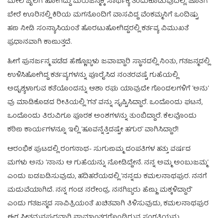
ಮೇಲೆ ಜೈಲಿಗೆ ಹೋಗಿದ್ದು ಮರುಜನ್ಮಕ್ಕೆ ಸಾರ್ಥಕ್ಯ ತಂದುಕೊಡುವುದಿಲ್ಲ. ಜೊತೆಗೆ
ಬೇರೆ ಊರಿನಲ್ಲಿ ಕಿರಿಯ ಮಗನೊಂದಿಗೆ ವಾಸವಿದ್ದ ವೆಂಕಮ್ಮನಿಗೆ ಒಂದಿಷ್ಟು
ಹಣ ನೀಡಿ ಸಂನ್ಯಾಸಿಯಂತೆ ಹೊರಟುಹೋಗಿದ್ದರಲ್ಲಿ ಕರ್ತವ್ಯ ವಿಮುಖತೆ
ಪ್ರಧಾನವಾಗಿ ಕಾಣುತ್ತದೆ.
ಹೀಗೆ ಪುನರ್ಜನ್ಮ ಪಡೆದ ಹೆಣ್ಣೊಬ್ಬಳು ಜವಾಬ್ದಾರಿ ಸ್ಥಾನದಲ್ಲಿ ನಿಂತು, ಗತಜನ್ಮದಲ್ಲಿ
ಉಳಿಸಿಹೋಗಿದ್ದ ಕರ್ತವ್ಯಗಳನ್ನು ಪೂರೈಸಿದ ನಂತರವಷ್ಟೆ ಗುಹೆಯಲ್ಲಿ
ಅದೃಶ್ಯಳಾಗುವ ಕತೆಯೊಂದನ್ನು ಆಶಾ ರಘು ಯಾವುದೇ ಗೊಂದಲಗಳಿಗೆ ’ಅನು’
ವು ಮಾಡಿಕೊಡದ ರೀತಿಯಲ್ಲಿ ’ಗತ’ ವನ್ನು ಸೃಷ್ಟಿಸಿದ್ದಾರೆ. ಒಂದೊಂದು ಘಟನೆ,
ಒಂದೊಂದು ತಿರುವಿಗೂ ಪೂರಕ ಅಂಶಗಳನ್ನು ತುಂಬಿದ್ದಾರೆ. ಕೆಲವೊಂದು
ಕಠಿಣ ಕಾರ್ಯಗಳನ್ನೂ ಇಲ್ಲಿ ’ಹೂವನ್ನೆತ್ತಿದಷ್ಟೇ ಹಗುರ’ ವಾಗಿಸಿದ್ದಾರೆ!
ಆರಂಭಿಕ ಪುಟದಲ್ಲಿ ರಂಗನಾಥ- ಸುಗುಣಮ್ಮ ದಂಪತಿಗಳ ಹತ್ತು ವರ್ಷದ
ಮಗಳು ಅನು ’ನಾನು ಆ ಗುಹೆಯನ್ನು ನೋಡಿದ್ದೇನೆ. ನನ್ನ ಅಮ್ಮ ಅಂಬುಜಮ್ಮ’
ಎಂದು ಬಡಬಡಿಸುವುದು, ಹದಿಹರೆಯದಲ್ಲಿ ’ನನ್ನದು ಕಮಲನಾಥಪುರ. ನನಗೆ
ಮದುವೆಯಾಗಿದೆ. ನನ್ನ ಗಂಡ ನರೇಂದ್ರ. ನನಗಿಬ್ಬರು ಹೆಣ್ಣು ಮಕ್ಕಳಿದ್ದಾರೆ’
ಎಂದು ಗತಜನ್ಮದ ಸಾವಿತ್ರಿಯಂತೆ ಖಚಿತವಾಗಿ ತಿಳಿಸುವುದು, ಕಮಲನಾಥಪುರ
ಈಗ ಸೀತಮ್ಮನಪುರವಾಗಿ ನಾಮಾಂತರಗೊಂಡಿರುವ ಸಂಗತಿಯನ್ನು