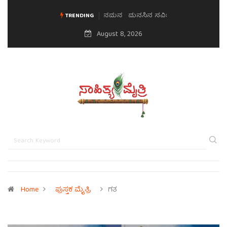
ಮನಸಿನ ಸವಿಭಾವ
TRENDING
August 8, 2026
Home
ಪುಸ್ತಕ ಮೈತ್ರಿ
ಗತ