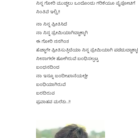
ನಿನ್ನ ಗೋರಿ ಮುಚ್ಚಲು ಒಂದೊಂದು ಗರಿಕೆಯೂ ಪೈಪೋಟಿಗೆ
ನಿಂತಿವೆ ಇಲ್ಲಿ..!!
ನಾ ನಿನ್ನ ಪ್ರೀತಿಸಿದೆ
ನಾ ನಿನ್ನ ಪ್ರೇಮಿಯಾಗಿದ್ದಾಕ್ಕಾಗಿ
ಈ ಗೋರಿ ನನಗಿಂತ
ಹೆಚ್ಚಾಗೇ ಪ್ರೀತಿಸುತ್ತಿದೆಯಾ ನಿನ್ನ ಪ್ರೇಮಿಯಾಗಿ ಪಡೆದುದ್ದಾಕ್ಕಾ
ನೀನಾಗಲೇ ಹೋಗಿರುವೆ ಬಂಧಿಸಲ್ಪಟ್ಟ
ಬಂಧನದಿಂದ
ನಾ ಇನ್ನೂ ಬಂದೀಖಾನೆಯಲ್ಲೇ
ಬಂಧಿಯಾಗಿರುವೆ
ಬರದಿರುವ
ಪ್ರವಾಹವ ಮರೆತು…!!