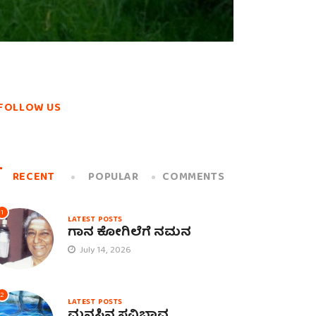
FOLLOW US
RECENT
POPULAR
COMMENTS
1
LATEST POSTS
ಗಾನ ಕೋಗಿಲೆಗೆ ನಮನ
July 14, 2026
2
LATEST POSTS
ಮನಸಿನ ಸವಿಭಾವ