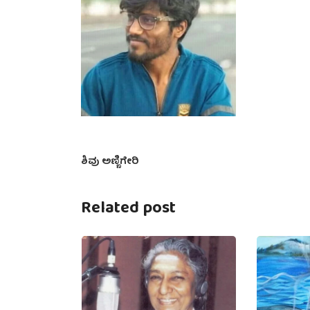
ಶಿವು ಅಣ್ಣಿಗೇರಿ
Related post