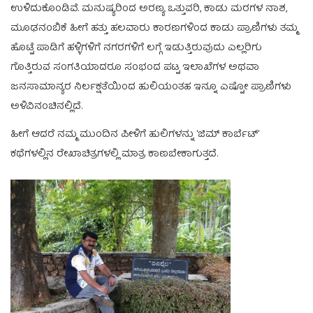
ಉಳಿದುಕೊಂಡಿವೆ. ಮನುಷ್ಯರಿಂದ ಅರಣ್ಯ ಒತ್ತುವರಿ, ಕಾಡು ಮರಗಳ ನಾಶ,
ಮೂಢನಂಬಿಕೆ ಹೀಗೆ ಹತ್ತು ಹಲವಾರು ಕಾರಣಗಳಿಂದ ಕಾಡು ಪ್ರಾಣಿಗಳು ತಮ್ಮ
ಹೊಟ್ಟೆ ಪಾಡಿಗೆ ಹಳ್ಳಿಗಳಿಗೆ ನಗರಗಳಿಗೆ ಲಗ್ಗೆ ಇಡುತ್ತಿರುವುದು ಎಲ್ಲರಿಗು
ಗೊತ್ತಿರುವ ಸಂಗತಿಯಾದರೂ ಸಂಭಂದ ಪಟ್ಟ ಇಲಾಖೆಗಳ ಅಥವಾ
ಜನಸಾಮಾನ್ಯರ ನಿರ್ಲಕ್ಷತೆಯಿಂದ ಹುಲಿಯಂತಹ ಇನ್ನೂ ಎಷ್ಟೋ ಪ್ರಾಣಿಗಳು
ಅಳಿವಿನಂಚಿನಲ್ಲಿದೆ.
ಹೀಗೆ ಆದರೆ ನಮ್ಮ ಮುಂದಿನ ಪೀಳಿಗೆ ಹುಲಿಗಳನ್ನು ‘ಜಿಮ್ ಕಾರ್ಬೆಟ್’
ಕಥೆಗಳಲ್ಲಿನ ರೇಖಾಚಿತ್ರಗಳಲ್ಲಿ ಮಾತ್ರ ಕಾಣಬೇಕಾಗುತ್ತದೆ.