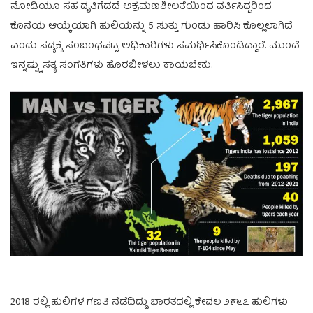
ನೋಡಿಯೂ ಸಹ ದೃತಿಗೆಡದೆ ಅಕ್ರಮಣಶೀಲತೆಯಿಂದ ವರ್ತಿಸಿದ್ದರಿಂದ
ಕೊನೆಯ ಆಯ್ಕೆಯಾಗಿ ಹುಲಿಯನ್ನು 5 ಸುತ್ತು ಗುಂಡು ಹಾರಿಸಿ ಕೊಲ್ಲಲಾಗಿದೆ
ಎಂದು ಸದ್ಯಕ್ಕೆ ಸಂಬಂಧಪಟ್ಟ ಅಧಿಕಾರಿಗಳು ಸಮರ್ಥಿಸಿಕೊಂಡಿದ್ದಾರೆ. ಮುಂದೆ
ಇನ್ನಷ್ಟ್ಟು ಸತ್ಯ ಸಂಗತಿಗಳು ಹೊರಬೀಳಲು ಕಾಯಬೇಕು.
2018 ರಲ್ಲಿ ಹುಲಿಗಳ ಗಣತಿ ನೆಡೆದಿದ್ದು ಭಾರತದಲ್ಲಿ ಕೇವಲ ೨೯೬೭ ಹುಲಿಗಳು