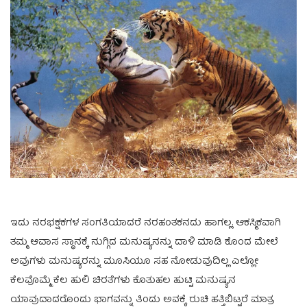
ಇದು ನರಭಕ್ಷಕಗಳ ಸಂಗತಿಯಾದರೆ ನರಹಂತಕನದು ಹಾಗಲ್ಲ. ಆಕಸ್ಮಿಕವಾಗಿ
ತಮ್ಮ ಆವಾಸ ಸ್ಥಾನಕ್ಕೆ ನುಗ್ಗಿದ ಮನುಷ್ಯನನ್ನು ದಾಳಿ ಮಾಡಿ ಕೊಂದ ಮೇಲೆ
ಅವುಗಳು ಮನುಷ್ಯರನ್ನು ಮೂಸಿಯೂ ಸಹ ನೋಡುವುದಿಲ್ಲ ಎಲ್ಲೋ
ಕೆಲವೊಮ್ಮೆ ಕೆಲ ಹುಲಿ ಚಿರತೆಗಳು ಕೊತುಹಲ ಹುಟ್ಟಿ ಮನುಷ್ಯನ
ಯಾವುದಾದರೊಂದು ಭಾಗವನ್ನು ತಿಂದು ಅವಕ್ಕೆ ರುಚಿ ಹತ್ತಿಬಿಟ್ಟರೆ ಮಾತ್ರ