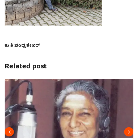
ಕು ಶಿ ಚಂದ್ರಶೇಖರ್
Related post