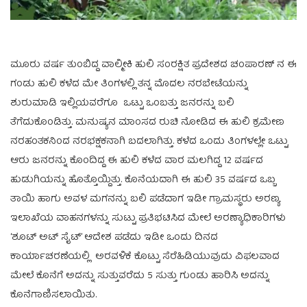
ಮೂರು ವರ್ಷ ತುಂಬಿದ್ದ ವಾಲ್ಮೀಕಿ ಹುಲಿ ಸಂರಕ್ಷಿತ ಪ್ರದೇಶದ ಚಂಪಾರಣ್ ನ ಈ
ಗಂಡು ಹುಲಿ ಕಳೆದ ಮೇ ತಿಂಗಳಲ್ಲಿ ತನ್ನ ಮೊದಲ ನರಬೇಟೆಯನ್ನು
ಶುರುಮಾಡಿ ಇಲ್ಲಿಯವರೆಗೂ ಒಟ್ಟು ಒಂಬತ್ತು ಜನರನ್ನು ಬಲಿ
ತೆಗೆದುಕೊಂಡಿತ್ತು. ಮನುಷ್ಯನ ಮಾಂಸದ ರುಚಿ ನೋಡಿದ ಈ ಹುಲಿ ಕ್ರಮೇಣ
ನರಹಂತಕನಿಂದ ನರಭಕ್ಷಕನಾಗಿ ಬದಲಾಗಿತ್ತು. ಕಳೆದ ಒಂದು ತಿಂಗಳಲ್ಲೇ ಒಟ್ಟು
ಆರು ಜನರನ್ನು ಕೊಂದಿದ್ದ ಈ ಹುಲಿ ಕಳೆದ ವಾರ ಮಲಗಿದ್ದ 12 ವರ್ಷದ
ಹುಡುಗಿಯನ್ನು ಹೊತ್ತೊಯ್ದಿತ್ತು. ಕೊನೆಯದಾಗಿ ಈ ಹುಲಿ 35 ವರ್ಷದ ಒಬ್ಬ
ತಾಯಿ ಹಾಗು ಅವಳ ಮಗನನ್ನು ಬಲಿ ಪಡೆದಾಗ ಇಡೀ ಗ್ರಾಮಸ್ಥರು ಅರಣ್ಯ
ಇಲಾಖೆಯ ವಾಹನಗಳನ್ನು ಸುಟ್ಟು ಪ್ರತಿಭಟಿಸಿದ ಮೇಲೆ ಅರಣ್ಯಾಧಿಕಾರಿಗಳು
‘ಶೂಟ್ ಅಟ್ ಸೈಟ್’ ಆದೇಶ ಪಡೆದು ಇಡೀ ಒಂದು ದಿನದ
ಕಾರ್ಯಾಚರಣೆಯಲ್ಲಿ ಅರವಳಿಕೆ ಕೊಟ್ಟು ಸೆರೆಹಿಡಿಯುವುದು ವಿಫಲವಾದ
ಮೇಲೆ ಕೊನೆಗೆ ಅದನ್ನು ಸುತ್ತುವರೆದು 5 ಸುತ್ತು ಗುಂಡು ಹಾರಿಸಿ ಅದನ್ನು
ಕೊನೆಗಾಣಿಸಲಾಯಿತು.