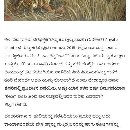
ಕೆಲ ಸರ್ಕಾರಗಳು ನರಭಕ್ಷಕಗಳನ್ನು ಕೊಲ್ಲಲ್ಲು ಖಾಸಗಿ ಗುರಿಕಾರ ( Private
shooters) ರನ್ನು ಕರೆಸುವುದು ಉಂಟು. 2018 ರಲ್ಲಿ ಮಹಾರಾಷ್ಟ್ರ ಸರ್ಕಾರ
ನರಭಕ್ಷಕಳಾಗಿ ಪರಿವರ್ತಿತವಾಗಿದ್ದ “ಅವನಿ” ಎಂಬ ಹೆಣ್ಣು ಹುಲಿಯನ್ನು ಕೊಲ್ಲಲು
‘ಅಸ್ಗರ್ ಅಲಿ’ ಎಂಬ ಖಾಸಗಿ ಶೂಟರ್ ನನ್ನು ಕರೆಸಿ ಕೊಲ್ಲಿಸಿ ಆದು ಈಗಲೂ
ವಿವಾದಾತ್ಮಕ ಘಟನೆಯಾಗಿಯೇ ಉಳಿದಿದೆ. ನೀತಿ ನಿಯಮಗಳನ್ನು ಗಾಳಿಗೆ
ತೂರಿ ಬೇಕೆಂದೇ ಅವನಿ ಯನ್ನು ಕೊಲ್ಲಲಾಗಿದೆ ಎಂದು ದೇಶಾದ್ಯಂತ ‘ಅವನಿ’
ಹೆಸರಿನಲ್ಲಿ ಪ್ರತಿಭಟನೆ ನೆಡೆಯಿತು. ಅಷ್ಟೇ ಯಾಕೆ ಕಳೆದ ವರ್ಷ ಬಿಡುಗಡೆಯಾದ
“ಶೇರ್ನಿ” ಎಂಬ ಹಿಂದಿ ಚಲನಚಿತ್ರದಲ್ಲಿ ಇದರ ಕುರಿತು ವಿವರವಾಗಿ
ಚಿತ್ರಿಸಲಾಗಿದೆ.
ಚಂಪಾರಣ್ ನ ಈ ಹುಲಿಯನ್ನು ಸೆರೆಹಿಡಿಯಲು ಪ್ರಯತ್ನ ಪಟ್ಟು ಅದು
ಕಾರ್ಯಾಚರಣೆಯ ವೇಳೆ ತನ್ನನ್ನು ಸುತ್ತಿದ್ದ ಜನರನ್ನು ಹಾಗು ಶೂಟರ್ಗಳನ್ನು