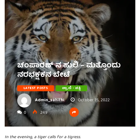
ಚಂಪಾರಣ್ ನ ಹುಲಿ – ಮತ್ತೊಂದು
ನರಭಕ್ಷಕನ ಬೇಟೆ
LATEST POSTS
ಪ್ರಾಣಿ - ಪಕ್ಷಿ
Admin_sahithi
October 15, 2022
0
249
In the evening, a tiger calls for a tigress.