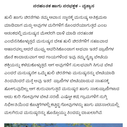
ನರಹಂತಕ ಹಾಗು ನರಭಕ್ಷಕ – ವ್ಯತ್ಯಾಸ
ಹುಲಿ ಹಾಗು ಚಿರತೆಗಳು ತಮ್ಮ ಆವಾಸ ಸ್ಥಾನಕ್ಕೆ ಮನುಷ್ಯ ಅತಿಕ್ರಮಣ
ಮಾಡಿದಾಗ ಮತ್ತು ಅವುಗಳ ಮರಿಗಳಿಗೆ ತೊಂದರೆಯಾಗುತ್ತದೆ ಎಂಬ
ಆತಂಕದಲ್ಲಿ ಮನುಷ್ಯನ ಮೇಲೆರಗಿ ದಾಳಿ ಮಾಡಿ ನರಹಂತಕ
ಎಂದೆನೆಸಿಕೊಳ್ಳುತ್ತವೆ. ಮನುಷ್ಯನ ದೇಹ ಹುಲಿ ಚಿರತೆಗಳಿಗೆ ಸಹಜವಾದ
ಆಹಾರವಲ್ಲ ಆದರೆ ಮುಪ್ಪು ಆವರಿಸಿಕೊಂಡಾಗ ಅಥವಾ ಇತರೆ ಪ್ರಾಣಿಗಳ
ಜೊತೆ ಕಾದಾಡುವಾಗ ಆದ ಗಾಯಗಳಿಂದ ಇವು ತಮ್ಮ ನೈಜ್ಯ ಬೇಟೆಯ
ಶಕ್ತಿಯನ್ನು ಕಳೆದುಕೊಳ್ಳುತ್ತದೆ. ಆಗ ಅವುಗಳಿಗೆ ಸುಲಭವಾಗಿ ಸಿಗುವ ಬೇಟೆ
ಎಂದರೆ ಮನುಷ್ಯನೇ! ಒಮ್ಮೆ ಹುಲಿ ಚಿರತೆಗಳು ಮನುಷ್ಯನನ್ನು ಬೇಟೆಯಾಡಿ
ತಿಂದವೆಂದರೆ ಮತ್ತೆ ಅವು ಇತರೆ ಪ್ರಾಣಿಗಳ ಬೇಟೆಯಾಡುವ ಸಾಹಸಕ್ಕೆ
ಹೋಗುವುದಿಲ್ಲ. ಆಗ ಶುರುವಾಗುತ್ತದೆ ಮನುಷ್ಯರ ಹಾಗು ಸಾಕುಪ್ರಾಣಿಗಳಾದ
ಆಡು ಕುರಿ ಗೋವುಗಳ ಬೇಟೆ ಸರಣಿ. ಎಷ್ಟೋ ಕಡೆ, ಗ್ರಾಮಗಳಿಗೆ ನುಗ್ಗಿ
ನಿರ್ಭೀತಿಯಿಂದ ಕೊಟ್ಟಿಗೆಗಳಲ್ಲಿ ಕಟ್ಟಿದ್ದ ಗೋವುಗಳನ್ನು ಹಾಗು ಪಡಸಾಲೆಯಲ್ಲಿ
ಮಲಗಿರುವ ಮನುಷ್ಯರನ್ನು ಹೊತ್ತೊಯ್ದು ತಿಂದದ್ದು ದಾಖಲಾಗಿವೆ.