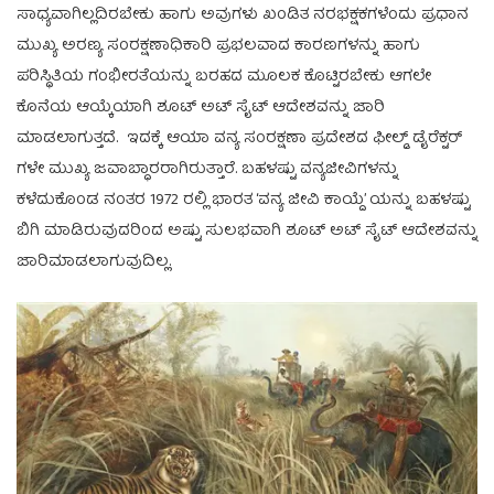
ಸಾಧ್ಯವಾಗಿಲ್ಲದಿರಬೇಕು ಹಾಗು ಅವುಗಳು ಖಂಡಿತ ನರಭಕ್ಷಕಗಳೆಂದು ಪ್ರಧಾನ
ಮುಖ್ಯ ಅರಣ್ಯ ಸಂರಕ್ಷಣಾಧಿಕಾರಿ ಪ್ರಭಲವಾದ ಕಾರಣಗಳನ್ನು ಹಾಗು
ಪರಿಸ್ಥಿತಿಯ ಗಂಭೀರತೆಯನ್ನು ಬರಹದ ಮೂಲಕ ಕೊಟ್ಟಿರಬೇಕು ಆಗಲೇ
ಕೊನೆಯ ಆಯ್ಕೆಯಾಗಿ ಶೂಟ್ ಅಟ್ ಸೈಟ್ ಆದೇಶವನ್ನು ಜಾರಿ
ಮಾಡಲಾಗುತ್ತದೆ. ಇದಕ್ಕೆ ಆಯಾ ವನ್ಯ ಸಂರಕ್ಷಣಾ ಪ್ರದೇಶದ ಫೀಲ್ಡ್ ಡೈರೆಕ್ಟರ್
ಗಳೇ ಮುಖ್ಯ ಜವಾಬ್ಧಾರರಾಗಿರುತ್ತಾರೆ. ಬಹಳಷ್ಟು ವನ್ಯಜೀವಿಗಳನ್ನು
ಕಳೆದುಕೊಂಡ ನಂತರ 1972 ರಲ್ಲಿ ಭಾರತ ‘ವನ್ಯ ಜೀವಿ ಕಾಯ್ದೆ’ ಯನ್ನು ಬಹಳಷ್ಟು
ಬಿಗಿ ಮಾಡಿರುವುದರಿಂದ ಅಷ್ಟು ಸುಲಭವಾಗಿ ಶೂಟ್ ಅಟ್ ಸೈಟ್ ಆದೇಶವನ್ನು
ಜಾರಿಮಾಡಲಾಗುವುದಿಲ್ಲ.