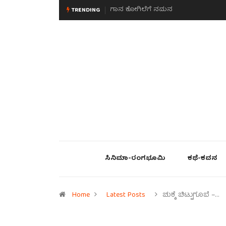
ಮನಸಿನ ಸವಿಭಾವ
TRENDING
ಸಿನಿಮಾ-ರಂಗಭೂಮಿ
ಕಥೆ-ಕವನ
Home
Latest Posts
ಚುಕ್ಕೆ ಚಿಟ್ಟುಗೂಬೆ –…