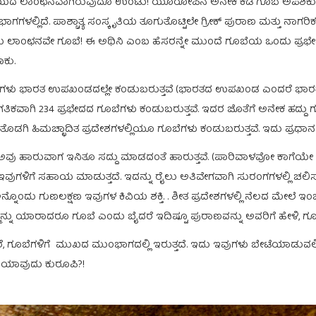
ವವಿದ್ಯಾಲಯದ ಲಾಂಛನವಾಗಿರುವುದೂ ಉಂಟು! ಯೂರೋಪಿನ ಅನೇಕ ಕಡೆ ಗೂಬೆ ಅಪಶಕುನದ
 ಭಾಗಗಳಲ್ಲಿದೆ. ಪಾಶ್ಚಾತ್ಯ ಸಂಸ್ಕೃತಿಯ ತೂಗುತೊಟ್ಟಿಲೇ ಗ್ರೀಕ್‍ ಪುರಾಣ ಮತ್ತು ನಾಗರಿಕ
ಲಾಂಛನವೇ ಗೂಬೆ! ಈ ಅಥಿನಿ ಎಂಬ ಹೆಸರನ್ನೇ ಮುಂದೆ ಗೂಬೆಯ ಒಂದು ಪ್ರಭೇದದ ವೈ
ಾಕು.
ಬೆಗಳು ಭಾರತ ಉಪಖಂಡದಲ್ಲೇ ಕಂಡುಬರುತ್ತವೆ (ಭಾರತದ ಉಪಖಂಡ ಎಂದರೆ ಭಾರತ, ಪಾಕ
ಜಾಗತಿಕವಾಗಿ 234 ಪ್ರಭೇದದ ಗೂಬೆಗಳು ಕಂಡುಬರುತ್ತವೆ. ಇದರ ಜೊತೆಗೆ ಅನೇಕ ಹದ್ದು ಗೂಬ
ದ ತೊಡಗಿ ಹಿಮಚ್ಛಾದಿತ ಪ್ರದೇಶಗಳಲ್ಲಿಯೂ ಗೂಬೆಗಳು ಕಂಡುಬರುತ್ತವೆ. ಇದು ಪ್ರಧ
ಾರುವಾಗ ಇನಿತೂ ಸದ್ದು ಮಾಡದಂತೆ ಹಾರುತ್ತವೆ. (ಪಾರಿವಾಳವೋ ಕಾಗೆಯೇ ನಿಮ್ಮ ಪ
ನ್ಯಾಸ ಇವುಗಳಿಗೆ ಸಹಾಯ ಮಾಡುತ್ತದೆ. ಇದನ್ನು ರೈಲು ಅತಿವೇಗವಾಗಿ ಸುರಂಗಗಳಲ್
ಯೇ, ಇನ್ನೊಂದು ಗುಣಲಕ್ಷಣ ಇವುಗಳ ಕಿವಿಯ ಶಕ್ತಿ. . ಶೀತ ಪ್ರದೇಶಗಳಲ್ಲಿ ನೆಲದ ಮೇಲೆ
ಮನ್ನು ಯಾರಾದರೂ ಗೂಬೆ ಎಂದು ಬೈದರೆ ಇದಿಷ್ಟೂ ಪುರಾಣವನ್ನು ಅವರಿಗೆ ಹೇಳಿ, ಗೂ
ಿ ಇದ್ದರೆ, ಗೂಬೆಗಳಿಗೆ ಮುಖದ ಮುಂಭಾಗದಲ್ಲಿ ಇರುತ್ತದೆ. ಇದು ಇವುಗಳು ಬೇಟೆಯಾಡ
ಿ ಯಾವುದು ಕುರೂಪಿ?!