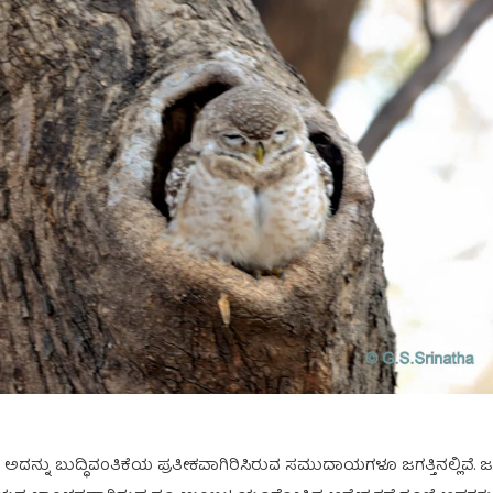
ನ್ನು ಬುದ್ಧಿವಂತಿಕೆಯ ಪ್ರತೀಕವಾಗಿರಿಸಿರುವ ಸಮುದಾಯಗಳೂ ಜಗತ್ತಿನಲ್ಲಿವೆ. ಜಗತ