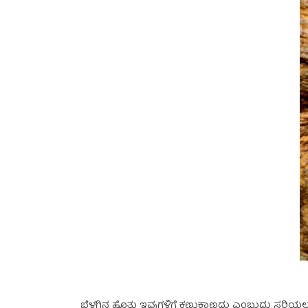
ಬೆಳಗಿನ ಹೊತ್ತು ಇವುಗಳಿಗೆ ಕಣ್ಣುಕಾಣದು ಎಂಬುದು ಸರಿಯಲ್