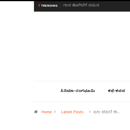
ಮನಸಿನ ಸವಿಭಾವ
TRENDING
ಸಿನಿಮಾ-ರಂಗಭೂಮಿ
ಕಥೆ-ಕವನ
Home
Latest Posts
ಜಲ ಚತುರೆ ಈ…