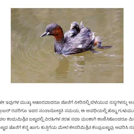
ಪೆಗಳೇ ಇವುಗಳ ಮುಖ್ಯ ಆಹಾರವಾದರೂ ಜೊತೆಗೆ ನೀರಿನಲ್ಲಿ ಬೆಳೆಯುವ ಸಸ್ಯಗಳನ್ನು ಅವ
 ಸೆಪ್ಟೆಂಬರ್ ರವರಿಗೂ ಇದರ ಸಂತಾನೋತ್ಪತಿ ಸಮಯ, ಈ ಅವಧಿಯಲ್ಲಿ ಹೆಣ್ಣು ಗುಳುಮ
 ಕಂದುಮಿಶ್ರಿತ ಬಣ್ಣದಲ್ಲಿ ವಿರಹಿಗಳ ತರಹ ಸದಾ ಮಂಕಾಗಿ ಕಾಣಿಸಿಕೊಂಡರೂ ಮಿಕ್ಕ
 ಜೊತೆಗೆ ಕೆನ್ನೆ ಹಾಗು ಕುತ್ತಿಗೆಯ ಮೇಲೆ ಕೇಸರಿಮಿಶ್ರಿತ ಕೆಂಪುಬಣ್ಣವು ಆವರಿಸ