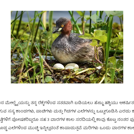
ೇಲ್ಮೈಯನ್ನು ತನ್ನ ರೆಕ್ಕೆಗಳಿಂದ ಸತತವಾಗಿ ಬಡಿಯಲು ಹೆಣ್ಣು ಹಕ್ಕಿಯು ಆಕರ್ಷಿತಳಾ
ಗುವ ಸಸ್ಯ ಕಾಂಡಗಳು, ಪಾಚಿಗಳು ಮತ್ತು ಗಿಡಗಳ ಎಲೆಗಳನ್ನು ಒಟ್ಟುಗೂಡಿಸಿ ಎರಡು ಕ
ೊಟ್ಟೆಗಳಿಗೆ ಪೋಷಕರಿಬ್ಬರೂ ಸಹ 3 ವಾರಗಳ ಕಾಲ ಸರದಿಯಲ್ಲಿ ಕಾವು ಕೊಟ್ಟ ನಂತರ ಪ
ಡ್ಡ ಎಲೆಗಳಿಂದ ಮುಚ್ಚಿ ಇನ್ನಿಲ್ಲದಂತೆ ಕಾಪಾಡುತ್ತವೆ. ಮರಿಗಳು ಒಂದು ವಾರಗಳ ಕಾ