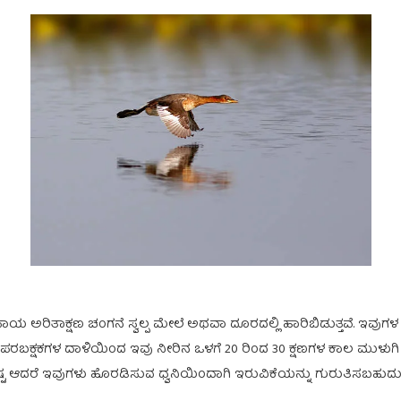
ಯ ಅರಿತಾಕ್ಷಣ ಚಂಗನೆ ಸ್ವಲ್ಪ ಮೇಲೆ ಅಥವಾ ದೂರದಲ್ಲಿ ಹಾರಿಬಿಡುತ್ತವೆ. ಇವುಗ
ಪರಬಕ್ಷಕಗಳ ದಾಳಿಯಿಂದ ಇವು ನೀರಿನ ಒಳಗೆ 20 ರಿಂದ 30 ಕ್ಷಣಗಳ ಕಾಲ ಮುಳುಗಿ ತಮ
ಟ ಆದರೆ ಇವುಗಳು ಹೊರಡಿಸುವ ಧ್ವನಿಯಿಂದಾಗಿ ಇರುವಿಕೆಯನ್ನು ಗುರುತಿಸಬಹುದು ಅಷ