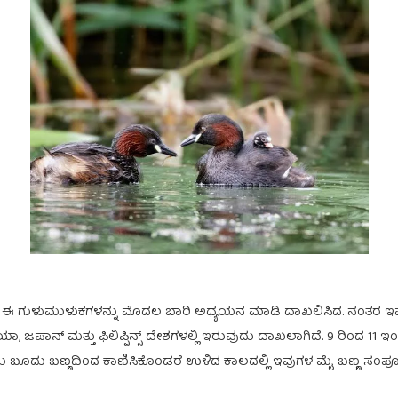
ಈ ಗುಳುಮುಳುಕಗಳನ್ನು ಮೊದಲ ಬಾರಿ ಅಧ್ಯಯನ ಮಾಡಿ ದಾಖಲಿಸಿದ. ನಂತರ ಇವುಗ
ಯಾ, ಜಪಾನ್ ಮತ್ತು ಫಿಲಿಪ್ಪಿನ್ಸ್ ದೇಶಗಳಲ್ಲಿ ಇರುವುದು ದಾಖಲಾಗಿದೆ. 9 ರಿಂದ 11 
ಾಗ ಕಂದು ಬೂದು ಬಣ್ಣದಿಂದ ಕಾಣಿಸಿಕೊಂಡರೆ ಉಳಿದ ಕಾಲದಲ್ಲಿ ಇವುಗಳ ಮೈ ಬಣ್ಣ ಸಂಪೂ