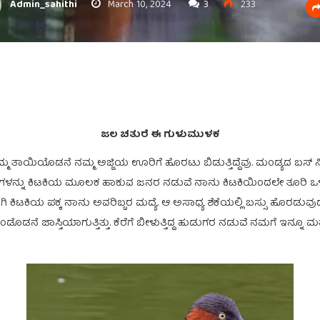
Admin_sahithi
March 10, 2024
3
233
ಜಲ ಚತುರೆ ಈ ಗುಳುಮುಳಕ
 ತಾಯಿಯೊಡನೆ ನಮ್ಮ ಅಜ್ಜಿಯ ಊರಿಗೆ ಹೊರಟು ಬಿಡುತ್ತಿದ್ದೆವು. ಮಂಡ್ಯದ ಬಸ್ ನಿಲ್ದ
 ವಸ್ತುಗಳನ್ನು ಕಿಟಕಿಯ ಮೂಲಕ ಹಾಕುವ ಜನರ ನಡುವೆ ನಾನು ಕಿಟಕಿಯಿಂದಲೇ ತೂರಿ 
ನ ತಂಗಿ ಕಿಟಕಿಯ ಪಕ್ಕ ನಾನು ಅವರಿಬ್ಬರ ಮದ್ಯೆ. ಆ ಅಸಾಧ್ಯ ಶೆಕೆಯಲ್ಲಿ ಬಸ್ಸು ಹೊರಡ
ಡನೆ ಜಾಸ್ತಿಯಾಗುತ್ತಿತ್ತು. ಕೆರೆಗೆ ಬೀಳುತ್ತಿದ್ದ ಹುಡುಗರ ನಡುವೆ ನಮಗೆ ಇನ್ನೂ ಮತ