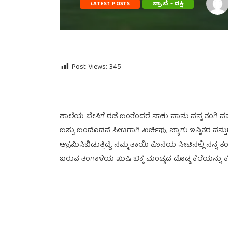
LATEST POSTS
ಪ್ರಾಣಿ - ಪಕ್ಷಿ
Post Views:
345
ಶಾಲೆಯ ಬೇಸಿಗೆ ರಜೆ ಬಂತೆಂದರೆ ಸಾಕು ನಾನು ನನ್ನ ತಂಗಿ ನಮ್ಮ
ಬಸ್ಸು ಬಂದೊಡನೆ ಸೀಟಿಗಾಗಿ ಖರ್ಚಿಫು, ಬ್ಯಾಗು ಇನ್ನಿತರ
ಆಕ್ರಮಿಸಿಬಿಡುತ್ತಿದ್ದೆ. ನಮ್ಮ ತಾಯಿ ಕೊನೆಯ ಸೀಟಿನಲ್ಲಿ ನನ್
ಬರುವ ತಂಗಾಳಿಯ ಖುಷಿ ಚಿಕ್ಕ ಮಂಡ್ಯದ ದೊಡ್ಡ ಕೆರೆಯನ್ನು ಕಂಡೊ