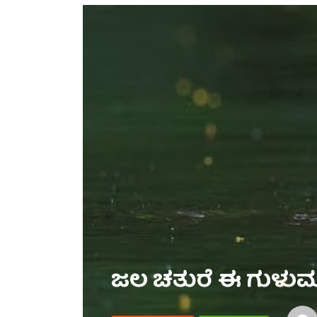
ಜಲ ಚತುರೆ ಈ ಗುಳು