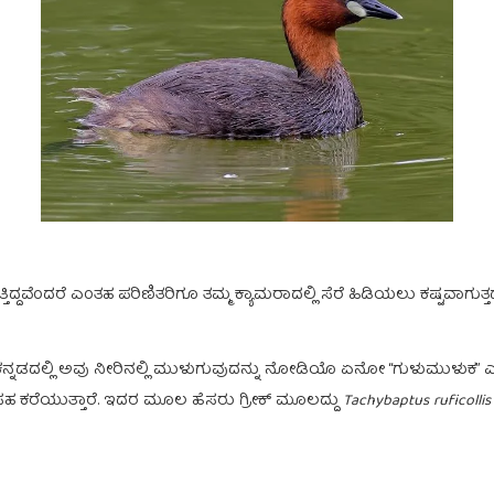
ತಿದ್ದವೆಂದರೆ ಎಂತಹ ಪರಿಣಿತರಿಗೂ ತಮ್ಮ ಕ್ಯಾಮರಾದಲ್ಲಿ ಸೆರೆ ಹಿಡಿಯಲು ಕಷ್ಟವಾಗುತ್
ಳಿಗೆ ಕನ್ನಡದಲ್ಲಿ ಅವು ನೀರಿನಲ್ಲಿ ಮುಳುಗುವುದನ್ನು ನೋಡಿಯೊ ಏನೋ “ಗುಳುಮುಳುಕ”
ಹ ಕರೆಯುತ್ತಾರೆ. ಇದರ ಮೂಲ ಹೆಸರು ಗ್ರೀಕ್ ಮೂಲದ್ದು
Tachybaptus ruficollis