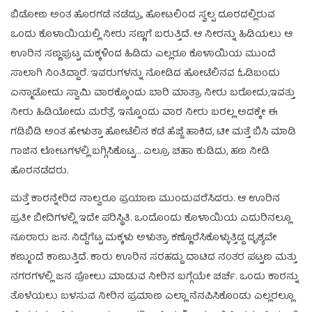
ಬಿಡೋಣ ಅಂತ ಹೊರಗಡೆ ನಡೆದ್ರು, ಹೋಟಲಿಂದ ಸ್ವಲ್ಪ ದೂರದಲ್ಲಿರುವ
ಒಂದು ಕೊಳಾಯಿಯಲ್ಲಿ ನೀರು ಸಣ್ಣಗೆ ಬರುತ್ತಿದೆ. ಆ ನೀರನ್ನು ಹಿಡಿಯಲು ಆ
ಊರಿನ ಸಣ್ಣಪುಟ್ಟ ಮಕ್ಕಳಿಂದ ಹಿಡಿದು ಎಲ್ಲರೂ ಕೊಳಾಯಿಯ ಮುಂದೆ
ಸಾಲಾಗಿ ನಿಂತಿದ್ದಾರೆ. ಇವರುಗಳನ್ನು ನೋಡಿದ ಹೋಟೆಲಿನವ ಓಡಿಬಂದು
ಏನ್ಮಾಡೋದು ಸ್ವಾಮಿ ವಾರಕ್ಕೊಂದು ಬಾರಿ ಮಾತ್ರಾ ನೀರು ಬರೋದು,ಇವತ್ತು
ನೀರು ಹಿಡಿಯೋದು ಮರೆತ್ರೆ ಇನ್ನೊಂದು ವಾರ ನೀರು ಬರಲ್ಲ ಅದಕ್ಕೇ ಈ
ಗಡಿಬಿಡಿ ಅಂತ ಹೇಳುತ್ತಾ ಹೋಟೆಲಿನ ಕಡೆ ಹೆಜ್ಜೆ ಹಾಕಿದ, ಟೀ ಮತ್ತೆ ಬಿಸಿ ಮಾಡಿ
ಗಾಜಿನ ಲೋಟಗಳಲ್ಲಿ ಬಗ್ಗಿಸಿಕೊಟ್ಟ… ಎಲ್ರೂ ಚಹಾ ಕುಡಿದು, ಹಣ ನೀಡಿ
ಹೊರನಡೆದರು.
ಮತ್ತೆ ಕಾರನ್ನೇರಿದ ನಾಲ್ವರೂ ಪ್ರಯಾಣ ಮುಂದುವರೆಸಿದರು. ಆ ಊರಿನ
ಪ್ರತೀ ಬೀದಿಗಳಲ್ಲಿ ಇದೇ ಪರಿಸ್ಥಿತಿ. ಒಂದೊಂದು ಕೊಳಾಯಿಯ ಎದುರಿನಲ್ಲೂ
ನೂರಾರು ಜನ. ನಿದ್ದೆಗೆಟ್ಟ ಮಕ್ಕಳು ಅಳುತ್ತಾ, ಕಣ್ಣೊರೆಸಿಕೊಳ್ಳುತ್ತಿದ್ದ ದೃಶ್ಯವೇ
ಕಣ್ಮುಂದೆ ಕಾಣುತ್ತಿದೆ. ಕಾರು ಊರಿನ ಸರಹದ್ದು ದಾಟಿದ ನಂತರ ಪಟ್ಟಣ ಮತ್ತು
ನಗರಗಳಲ್ಲಿ ಜನ ಪೋಲು ಮಾಡುವ ನೀರಿನ ಬಗ್ಗೆಯೇ ಚರ್ಚೆ. ಒಂದು ಕಾರನ್ನು
ತೊಳೆಯಲು ಬಳಸುವ ನೀರಿನ ಪ್ರಮಾಣ ಎಲ್ಲಾ ನೆನಪಿಸಿಕೊಂಡು ಎಲ್ಲರಲ್ಲೂ