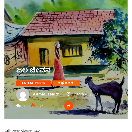
ಜಲ ಜೀವನ
LATEST POSTS
ಕಥೆ ಕವನ
Admin_sahithi
March 4, 2023
0
175
Post Views:
242