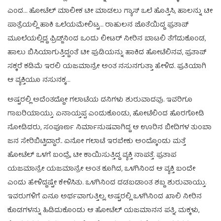
ಎಂದ… ಹೋಟೆಲ್ ಮಾಲೀಕ ಟೀ ಮಾಡಲು ಗ್ಯಾಸ್ ಒಲೆ ಹೊತ್ತಿಸಿ, ಹಾಲನ್ನು ಟೀ
ಪಾತ್ರೆಯಲ್ಲಿ ಹಾಕಿ ಒಲೆಯಮೇಲಿಟ್ಟ… ರಾಹುಲನ ಜೊತೆಯಿದ್ದ ಪ್ರತಾಪ್
ಮೂಲೆಯಲ್ಲಿದ್ದ ಫ್ರಿಡ್ಜ್‌ನಿಂದ ಒಂದು ಲೀಟರ್ ನೀರಿನ ಬಾಟಲಿ ತೆಗೆದುಕೊಂಡ,
ಹಾಲು ಬಿಸಿಯಾಗುತ್ತಿದ್ದಂತೆ ಟೀ ಪುಡಿಯನ್ನು ಹಾಕಿದ ಹೋಟೆಲಿನವ, ಪ್ರತಾಪ್
ಸಕ್ಕರೆ ಕಡಿಮೆ ಇರಲಿ ಯಜಮಾನ್ರೇ ಅಂತ ನಸುನಗುತ್ತಾ ಹೇಳಿದ. ಪ್ರತಿಯಾಗಿ
ಆ ವ್ಯಕ್ತಿಯೂ ನಸುನಕ್ಕ…
ಅಷ್ಟರಲ್ಲಿ ಅದೆಂತದ್ದೋ ಗಲಾಟೆಯ ದನಿಗಳು ಶುರುವಾದವು. ಇವರಿಗೂ
ಗಾಬರಿಯಾಯ್ತು. ಏನಾಯ್ತಪ್ಪ ಎಂದುಕೊಂಡು, ಹೋಟೆಲಿಂದ ಹೊರಗೋಡಿ
ನೋಡಿದರು, ಸಂಪೂರ್ಣ ನಿರ್ಮಾನುಷವಾಗಿದ್ದ ಆ ಊರಿನ ಬೀದಿಗಳ ತುಂಬಾ
ಜನ ಸೇರಿಬಿಟ್ಟಿದ್ದಾರೆ.. ಏನೋ ಗಲಾಟೆ ಇರಬೇಕು ಅಂದ್ಕೊಂಡು ಮತ್ತೆ
ಹೋಟೆಲ್ ಒಳಗೆ ಬಂದ್ರೆ, ಟೀ ಕಾಯಿಸುತ್ತಿದ್ದ ವ್ಯಕ್ತಿ ನಾಪತ್ತೆ. ಪ್ರತಾಪ
ಯಜಮಾನ್ರೇ ಯಜಮಾನ್ರೇ ಅಂತ ಕೂಗಿದ, ಒಳಗಿನಿಂದ ಆ ವ್ಯಕ್ತಿ ಬಂದೇ
ಎಂದು ಹೇಳಿದ್ದಷ್ಟೇ ಕೇಳಿಸಿತು. ಒಳಗಿನಿಂದ ದಡಬಡಾಂತ ಶಬ್ದ ಶುರುವಾಯ್ತು.
ಇವರುಗಳಿಗೆ ಏನೂ ಅರ್ಥವಾಗುತ್ತಿಲ್ಲ. ಅಷ್ಟರಲ್ಲಿ ಒಳಗಿನಿಂದ ಖಾಲಿ ನೀರಿನ
ಕೊಡಗಳನ್ನು ಹಿಡಿದುಕೊಂಡು ಆ ಹೋಟೆಲ್ ಯಜಮಾನನ ಪತ್ನಿ, ಮಕ್ಕಳು,