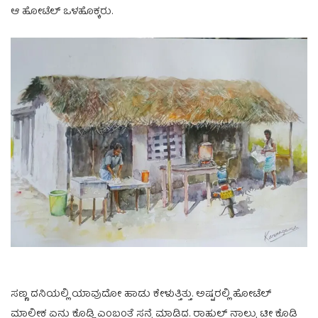
ಆ ಹೋಟೆಲ್ ಒಳಹೊಕ್ಕರು.
ಸಣ್ಣ ದನಿಯಲ್ಲಿ ಯಾವುದೋ ಹಾಡು ಕೇಳುತ್ತಿತ್ತು. ಅಷ್ಟರಲ್ಲಿ ಹೋಟೆಲ್
ಮಾಲೀಕ ಏನು ಕೊಡ್ಲಿ ಎಂಬಂತೆ ಸನ್ನೆ ಮಾಡಿದ. ರಾಹುಲ್ ನಾಲ್ಕು ಟೀ ಕೊಡಿ