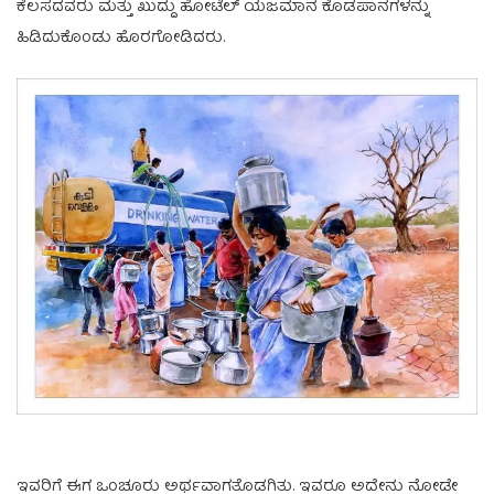
ಕೆಲಸದವರು ಮತ್ತು ಖುದ್ದು ಹೋಟೆಲ್ ಯಜಮಾನ ಕೊಡಪಾನಗಳನ್ನು
ಹಿಡಿದುಕೊಂಡು ಹೊರಗೋಡಿದರು.
ಇವರಿಗೆ ಈಗ ಒಂಚೂರು ಅರ್ಥವಾಗತೊಡಗಿತು. ಇವರೂ ಅದೇನು ನೋಡೇ