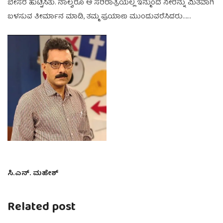
ಬೇಸರ ಹುಟ್ಟಿಸಿತು. ನಾಲ್ವರೂ ಆ ಸರಿರಾತ್ರಿಯಲ್ಲಿ ಇನ್ಮುಂದೆ ನೀರನ್ನು ಮಿತವಾಗಿ
ಬಳಸುವ ತೀರ್ಮಾನ ಮಾಡಿ, ತಮ್ಮ ಪ್ರಯಾಣ ಮುಂದುವರೆಸಿದರು……
ಸಿ.ಎನ್. ಮಹೇಶ್
Related post