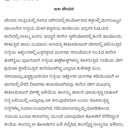
ಜಲ ಜೀವನ
ಚೆಂದದ ರಾತ್ರಿಯಲ್ಲಿ ನೀರವ ಮೌನದಲ್ಲಿ ಕಾರ್ಮೋಡದ ಕತ್ತಲಲ್ಲಿ ಮಿರಗುಟ್ಟುವ
ಡಾಂಬರಿನ ರಸ್ತೆಯ ಮೇಲೆ ಕಪ್ಪನೆಯ ಕಾರೊಂದು ಭರ್ರನೇ ಓಡುತಿದೆ.
ಕಾರಿನಲ್ಲಿ ನಾಲ್ಕು ಜನರು ಇದ್ದಾರೆ. ಕಾರಿನ ಸ್ಟೀರಿಯೋದಲ್ಲಿ ಹಿಂದಿ ಹಾಡೊಂದು
ಕೇಳುತ್ತಿದೆ. ಕಾರು ಸುಮಾರು ಅರವತ್ತು ಕಿಲೋಮೀಟರ್ ವೇಗದಲ್ಲಿ ಚಲಿಸುತ್ತಿದೆ.
ರಸ್ತೆಯ ಇಕ್ಕೆಲಗಳಲ್ಲಿ ಎತ್ತರೆತ್ತರದ ಮರಗಳು ಗರಬಡಿದಂತೆ ನಿಂತಿವೆ. ಕಾರಿನ
ಹೆಡ್‌ಲೈಟು ಪ್ರಖರವಾಗಿ ರಸ್ತೆಯ ಹಳ್ಳಕೊಳ್ಳಗಳನ್ನು ತೋರುತ್ತಿದೆ. ಗಾಡಿಯ ವೇಗ
ಕ್ರಮೇಣ ಕ್ಷೀಣಿಸುತ್ತಿದೆ. ಕಾರಿನೊಳಗಿದ್ದ ಎಲ್ಲರೂ ಕುಳಿತಲ್ಲೇ ತುಸು
ನೇರವಾದ್ರು,ಇದ್ದಕ್ಕಿಂದತೆಯೇ ರಸ್ತೆಯ ಇಕ್ಲೆಲಗಳ ಮರಗಳು ಕಡಿಮೆಯಾಗಿ ಆ
ಜಾಗದಲ್ಲಿ ಬೀದಿ ದೀಪಗಳು ಕಾಣತೊಡಗಿದವು. ಕಾರಿನ ವೇಗ ಮೂವತ್ತು
ಕಿಲೋಮೀಟರ್ ವೇಗಕ್ಕೆ ಇಳಿಯಿತು. ಕಾರನ್ನು ಚಾಲನೆ ಮಾಡುತ್ತಿದ್ದ ರಾಹುಲ್
ರಸ್ತೆ ಬದಿಯಲ್ಲಿ ಎಲ್ಲಾದ್ರೂ ಟೀ ಸಿಗುವುದೇನೋ ಎಂದು ನೋಡುತ್ತಿದ್ದ.
ರಸ್ತೆಗಳೆಲ್ಲ ನಿರ್ಮಾನುಷವಾಗಿದೆ. ಗಡಿಯಾರವನ್ನೊಮ್ಮೆ ನೋಡಿಕೊಂಡ
ಸಮಯ ಒಂದೂ ಕಾಲಾಗಿತ್ತು. ಮುಂದೆ ಯಾವುದೋ ಹೋಟೆಲ್ ತೆಗೆದಿದ್ದಂತೆ
ಕಂಡಿತು. ಕಾರನ್ನು ಆ ಹೋಟೆಲ್‌ನ ಬಳಿ ನಿಲ್ಲಿಸಿದ, ಕಾರಲ್ಲಿದ್ದ ನಾಲ್ವರೂ ಇಳಿದರು,