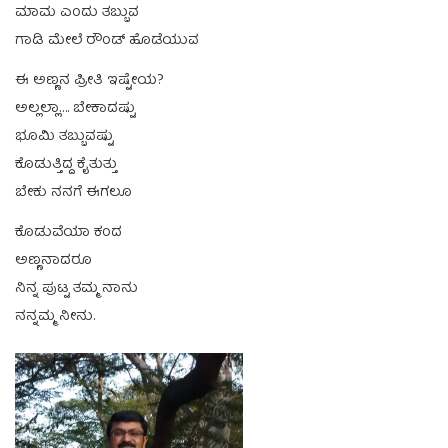
ಮಾಮ ಎಂದು ತಬ್ಬುವ
ಗಾಡಿ ಮೇಲೆ ರೌಂಡ್ ಹೊಡೆಯುವ
ಈ ಅಣ್ಣನ ಪ್ರೀತಿ ಇಷ್ಟೇಯ?
ಅಲ್ಲಲ್ಲಾ…. ಬೇಕಾದಷ್ಟು
ಭೂಮಿ ತಬ್ಬುವಷ್ಟು
ಕೊಡುತ್ತಿದ್ದ ಕೈತುತ್ತು
ಬೇಕು ನನಗೆ ಈಗಲೂ
ಕೊಡುವೆಯಾ ಕಂದ
ಅಣ್ಣನಾದರೂ
ನಿನ್ನ ಪುಟ್ಟ ತಮ್ಮ ನಾನು
ನನ್ನಮ್ಮ ನೀನು.