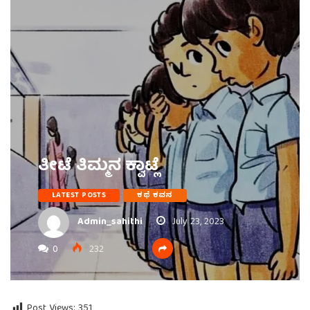
ತೀಟೆ ತಿಮ್ಮನ ಕ್ವಾಟ್ಲೆ
LATEST POSTS
ಕಥೆ ಕವನ
Admin_sahithi
July 23, 2023
0
232
Post Views:
351