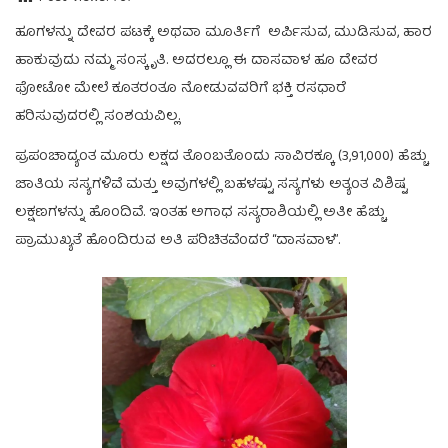
ಹೂಗಳನ್ನು ದೇವರ ಪಟಕ್ಕೆ ಅಥವಾ ಮೂರ್ತಿಗೆ ಅರ್ಪಿಸುವ, ಮುಡಿಸುವ, ಹಾರ
ಹಾಕುವುದು ನಮ್ಮ ಸಂಸ್ಕೃತಿ. ಅದರಲ್ಲೂ ಈ ದಾಸವಾಳ ಹೂ ದೇವರ
ಫೋಟೋ ಮೇಲೆ ಕೂತರಂತೂ ನೋಡುವವರಿಗೆ ಭಕ್ತಿ ರಸಧಾರೆ
ಹರಿಸುವುದರಲ್ಲಿ ಸಂಶಯವಿಲ್ಲ.
ಪ್ರಪಂಚಾದ್ಯಂತ ಮೂರು ಲಕ್ಷದ ತೊಂಬತೊಂದು ಸಾವಿರಕ್ಕೂ (3,91,000) ಹೆಚ್ಚು
ಜಾತಿಯ ಸಸ್ಯಗಳಿವೆ ಮತ್ತು ಅವುಗಳಲ್ಲಿ ಬಹಳಷ್ಟು ಸಸ್ಯಗಳು ಅತ್ಯಂತ ವಿಶಿಷ್ಟ
ಲಕ್ಷಣಗಳನ್ನು ಹೊಂದಿವೆ. ಇಂತಹ ಅಗಾಧ ಸಸ್ಯರಾಶಿಯಲ್ಲಿ ಅತೀ ಹೆಚ್ಚು
ಪ್ರಾಮುಖ್ಯತೆ ಹೊಂದಿರುವ ಅತಿ ಪರಿಚಿತವೆಂದರೆ “ದಾಸವಾಳ”.