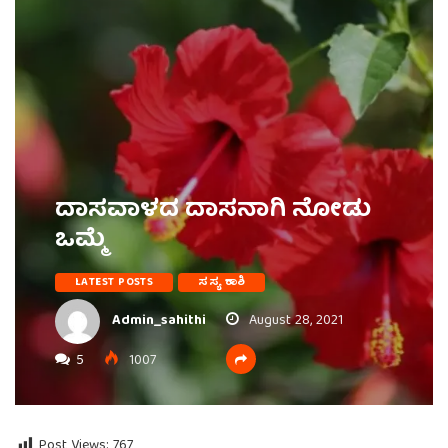
ದಾಸವಾಳದ ದಾಸನಾಗಿ ನೋಡು
ಒಮ್ಮೆ
LATEST POSTS
ಸಸ್ಯ ಕಾಶಿ
Admin_sahithi
August 28, 2021
5
1007
Post Views:
767