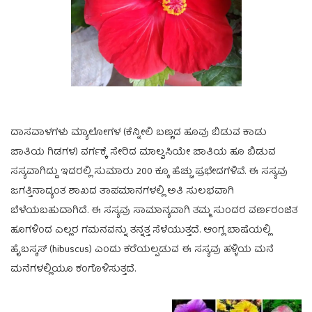
ದಾಸವಾಳಗಳು ಮ್ಯಾಲೋಗಳ (ಕೆನ್ನೀಲಿ ಬಣ್ಣದ ಹೂವು ಬಿಡುವ ಕಾಡು
ಜಾತಿಯ ಗಿಡಗಳ) ವರ್ಗಕ್ಕೆ ಸೇರಿದ ಮಾಲ್ವಸಿಯೇ ಜಾತಿಯ ಹೂ ಬಿಡುವ
ಸಸ್ಯವಾಗಿದ್ದು ಇದರಲ್ಲಿ ಸುಮಾರು 200 ಕ್ಕೂ ಹೆಚ್ಚು ಪ್ರಭೇದಗಳಿವೆ. ಈ ಸಸ್ಯವು
ಜಗತ್ತಿನಾದ್ಯಂತ ಶಾಖದ ತಾಪಮಾನಗಳಲ್ಲಿ ಅತಿ ಸುಲಭವಾಗಿ
ಬೆಳೆಯಬಹುದಾಗಿದೆ. ಈ ಸಸ್ಯವು ಸಾಮಾನ್ಯವಾಗಿ ತಮ್ಮ ಸುಂದರ ವರ್ಣರಂಜಿತ
ಹೂಗಳಿಂದ ಎಲ್ಲರ ಗಮನವನ್ನು ತನ್ನತ್ತ ಸೆಳೆಯುತ್ತದೆ. ಆಂಗ್ಲ ಬಾಷೆಯಲ್ಲಿ
ಹೈಬಸ್ಕಸ್ (hibuscus) ಎಂದು ಕರೆಯಲ್ಪಡುವ ಈ ಸಸ್ಯವು ಹಳ್ಳಿಯ ಮನೆ
ಮನೆಗಳಲ್ಲಿಯೂ ಕಂಗೊಳಿಸುತ್ತದೆ.