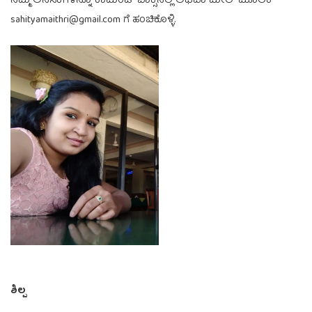
ನಿಮ್ಮ ಅನಿಸಿಕೆಗಳನ್ನೂ ಕಾಮೆಂಟ್ ಬಾಕ್ಸಿನಲ್ಲಿ ಅಥವಾ ಮೇಲ್ ಮೂಲಕ
sahityamaithri@gmail.com ಗೆ ಹಂಚಿಕೊಳ್ಳಿ.
ಶಿಲ್ಪ