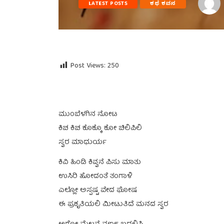
LATEST POSTS
ಕಥೆ ಕವನ
Post Views:
250
ಮುಂಬೆಳಗಿನ ನೋಟ
ಕಿಚ ಕಿಚ ಕೊಕ್ಕೊ ಕೋ ಚಿಲಿಪಿಲಿ
ಸ್ವರ ಮಾಧುರ್ಯ
ಕಿವಿ ಹಿಂಡಿ ಕಿವ್ವನೆ ಪಿಸು ಮಾತು
ಉಸಿರಿ ಹೋದಂತೆ ತಂಗಾಳಿ
ಎಲ್ಲೋ ಅಸ್ಪಷ್ಟ ವೇದ ಘೋಷ
ಈ ಪ್ರಕೃತಿಯಲಿ ಮೀಟುತಿದೆ ಮನದ ಸ್ವರ