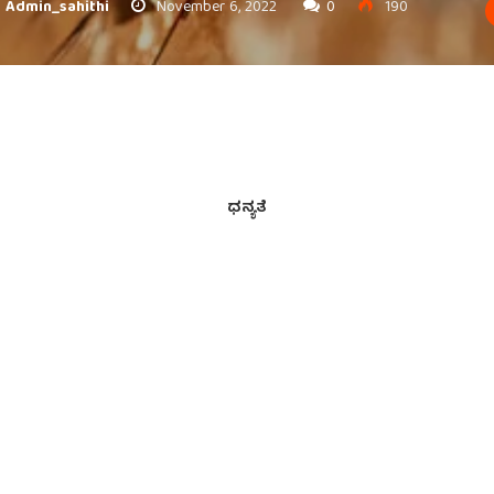
Admin_sahithi
November 6, 2022
0
190
ಧನ್ಯತೆ