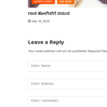
LATEST POSTS
ಕಥೆ ಕವನ
ನೋಟ –
ಗಾನ ಕೋಗಿಲೆಗೆ ನಮನ
July 14, 2026
Leave a Reply
Your email address will not be published.
Required fie