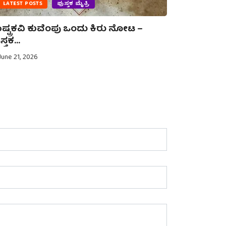
LATEST POSTS
ಪುಸ್ತಕ ಮೈತ್ರಿ
LATEST PO
ಷ್ಟ್ರಕವಿ ಕುವೆಂಪು ಒಂದು ಕಿರು ನೋಟ –
ಗಾನ ಕೋಗ
ಸ್ತಕ...
July 14, 202
une 21, 2026