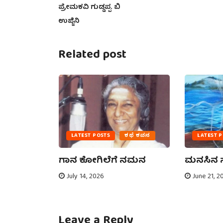
ಪ್ರೇಮಕವಿ ಗುಡ್ಡಪ್ಪ. ಬಿ
ಉಜ್ಜಿನಿ
Related post
ಪುಸ್ತಕ ಮೈತ್ರಿ
LATEST POSTS
ಕಥೆ ಕವನ
LATEST 
ಪು ಒಂದು
ಗಾನ ಕೋಗಿಲೆಗೆ ನಮನ
ಮನಸಿನ 
ಕ...
July 14, 2026
June 21, 2
Leave a Reply