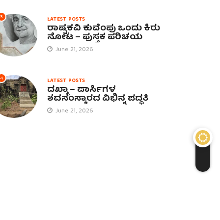
3
LATEST POSTS
ರಾಷ್ಟ್ರಕವಿ ಕುವೆಂಪು ಒಂದು ಕಿರು
ನೋಟ – ಪುಸ್ತಕ ಪರಿಚಯ
June 21, 2026
4
LATEST POSTS
ದಖ್ಮಾ – ಪಾರ್ಸಿಗಳ
ಶವಸಂಸ್ಕಾರದ ವಿಭಿನ್ನ ಪದ್ಧತಿ
June 21, 2026