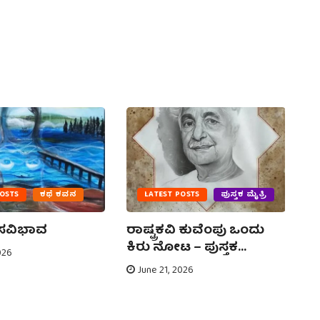
POSTS
ಕಥೆ ಕವನ
LATEST POSTS
ಪುಸ್ತಕ ಮೈತ್ರಿ
ಸವಿಭಾವ
ರಾಷ್ಟ್ರಕವಿ ಕುವೆಂಪು ಒಂದು
ಗ
ಕಿರು ನೋಟ – ಪುಸ್ತಕ...
026
June 21, 2026