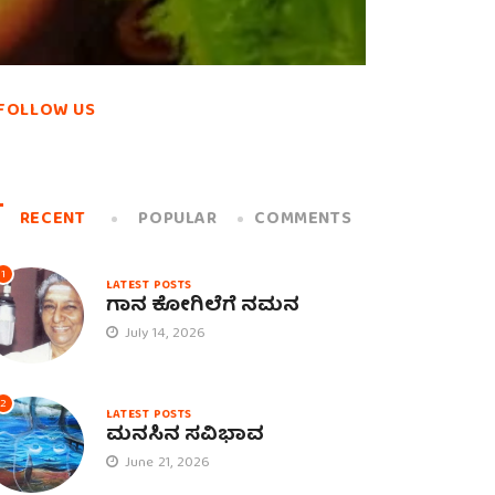
FOLLOW US
RECENT
POPULAR
COMMENTS
1
LATEST POSTS
ಗಾನ ಕೋಗಿಲೆಗೆ ನಮನ
July 14, 2026
2
LATEST POSTS
ಮನಸಿನ ಸವಿಭಾವ
June 21, 2026