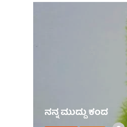
ನನ್ನ ಮುದ್ದು ಕಂದ