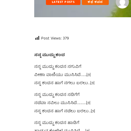
LATEST POSTS
ಕಥೆ ಕವನ
Post Views:
379
ನನ್ನ ಮುದ್ದು ಕಂದ
ನನ್ನ ಮುದ್ದು ಕಂದನ ನಗುವಿಗೆ
ವೀಣಾ ವಾಣಿಯು ಮುನಿಸಿದೆ……..|೨|
ನನ್ನ ಕಂದನ ಹಾಗೆ ನಗಲು ಬರಲು…|೨|
ನನ್ನ ಮುದ್ದು ಕಂದನ ನಡಿಗೆಗೆ
ನಡೆವಾ ನವಿಲು ಮುನಿಸಿದೆ…………|೨|
ನನ್ನ ಕಂದನ ಹಾಗೆ ನಡೆಲು ಬರಲು…|೨|
ನನ್ನ ಮುದ್ದು ಕಂದನ ಹಾಡಿಗೆ