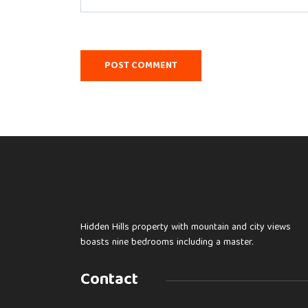
Hidden Hills property with mountain and city views
boasts nine bedrooms including a master.
Contact