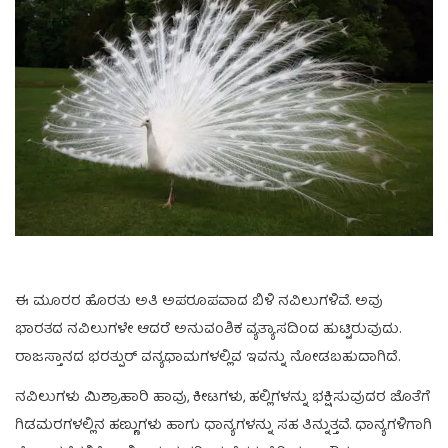
ಈ ಮೂರರ ಹೊರತು ಅತಿ ಅಪರೂಪವಾದ ಬಿಳಿ ನವಿಲುಗಳಿವೆ. ಅವು
ಭಾರತದ ನವಿಲುಗಳೇ ಆದರೆ ಅನುವಂಶಿಕ ವ್ಯತ್ಯಾಸದಿಂದ ಹುಟ್ಟಿರುವುದು.
ರಾಜಸ್ತಾನದ ಭರತ್ಪುರ್ ವನ್ಯಧಾಮಗಳಲ್ಲಿವ ಇವನ್ನು ನೋಡಬಹುದಾಗಿದೆ.
ನವಿಲುಗಳು ಮಿಶ್ರಾಹಾರಿ ಹಾವು, ಕೀಟಗಳು, ಹಲ್ಲಿಗಳನ್ನು ಭಕ್ಷಿಸುವುದರ ಜೊತೆಗೆ
ಗಿಡಮರಗಳಲ್ಲಿನ ಹಣ್ಣುಗಳು ಹಾಗು ಧಾನ್ಯಗಳನ್ನು ಸಹ ತಿನ್ನುತ್ತವೆ. ಧಾನ್ಯಗಳಿಗಾಗಿ