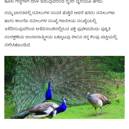
ಹೊಲ ಗದ್ದೆಗಳಿಗೆ ದಾಳಿ ಇಡುವುದರಿಂದ ರೈತರ ವೈರಿಯೂ ಹೌದು.
ನಮ್ಮ ಭಾರತದಲ್ಲಿ ನವಿಲುಗಳ ಸಂತತಿ ಹೆಚ್ಚಿದೆ ಆದರೆ ಹಸಿರು ನವಿಲುಗಳು
ಹಾಗು ಕಾಂಗೊ ನವಿಲುಗಳ ಸಂಖ್ಯೆ ಗಣನೀಯ ಸಂಖ್ಯೆಯಲ್ಲಿ
ಇಳಿದಿರುವುದರಿಂದ ಅಳಿವಿನಂಚಿನಲ್ಲಿರುವ ಪಕ್ಷಿ ಪ್ರಭೇದವೆಂದು ಪ್ರಕೃತಿ
ಸಂರಕ್ಷಣೆಯ ಅಂತಾರಾಷ್ಟ್ರೀಯ ಒಕ್ಕೂಟವು (INCU) ತನ್ನ ಕೆಂಪು ಪಟ್ಟಿಯಲ್ಲಿ
ಸೇರಿಸಿಕೊಂಡಿದೆ.