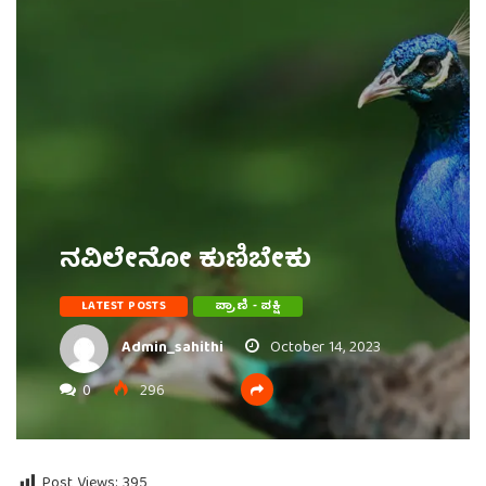
ನವಿಲೇನೋ ಕುಣಿಬೇಕು
LATEST POSTS
ಪ್ರಾಣಿ - ಪಕ್ಷಿ
Admin_sahithi
October 14, 2023
0
296
Post Views:
395