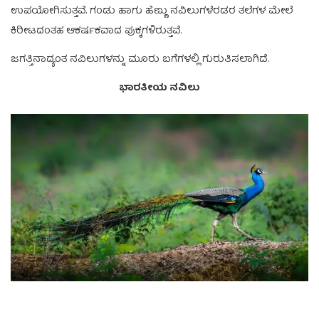
ಉಪಯೋಗಿಸುತ್ತವೆ. ಗಂಡು ಹಾಗು ಹೆಣ್ಣು ನವಿಲುಗಳೆರಡರ ತಲೆಗಳ ಮೇಲೆ
ಕಿರೀಟದಂತಹ ಆಕರ್ಷಕವಾದ ಪುಕ್ಕಗಳಿರುತ್ತವೆ.
ಜಗತ್ತಿನಾದ್ಯಂತ ನವಿಲುಗಳನ್ನು ಮೂರು ಬಗೆಗಳಲ್ಲಿ ಗುರುತಿಸಲಾಗಿದೆ.
ಭಾರತೀಯ ನವಿಲು