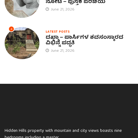
ನೋಟ – ಪುಸ್ತಕ ಪರಿಚಯ
June 21, 2026
4
LATEST POSTS
ದಖ್ಮಾ – ಪಾರ್ಸಿಗಳ ಶವಸಂಸ್ಕಾರದ
ವಿಭಿನ್ನ ಪದ್ಧತಿ
June 21, 2026
Hidden Hills property with mountain and city views boasts nine
bedrooms including a master.