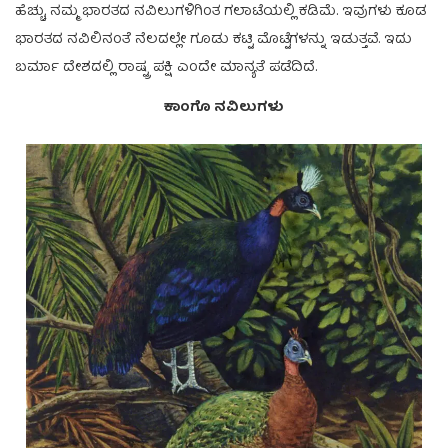
ಹೆಚ್ಚು, ನಮ್ಮ ಭಾರತದ ನವಿಲುಗಳಿಗಿಂತ ಗಲಾಟೆಯಲ್ಲಿ ಕಡಿಮೆ. ಇವುಗಳು ಕೂಡ
ಭಾರತದ ನವಿಲಿನಂತೆ ನೆಲದಲ್ಲೇ ಗೂಡು ಕಟ್ಟಿ ಮೊಟ್ಟೆಗಳನ್ನು ಇಡುತ್ತವೆ. ಇದು
ಬರ್ಮಾ ದೇಶದಲ್ಲಿ ರಾಷ್ಟ್ರ ಪಕ್ಷಿ ಎಂದೇ ಮಾನ್ಯತೆ ಪಡೆದಿದೆ.
ಕಾಂಗೊ ನವಿಲುಗಳು