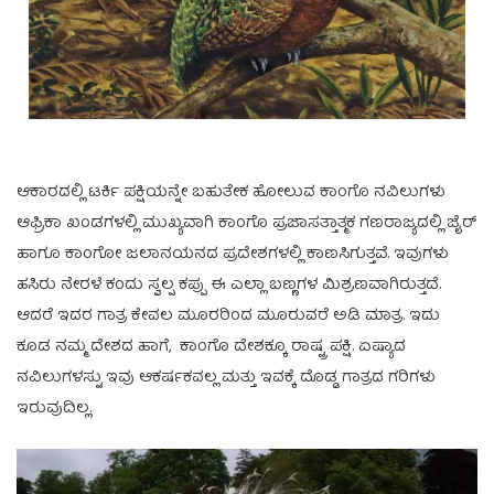
ಆಕಾರದಲ್ಲಿ ಟರ್ಕಿ ಪಕ್ಷಿಯನ್ನೇ ಬಹುತೇಕ ಹೋಲುವ ಕಾಂಗೊ ನವಿಲುಗಳು
ಆಫ್ರಿಕಾ ಖಂಡಗಳಲ್ಲಿ ಮುಖ್ಯವಾಗಿ ಕಾಂಗೊ ಪ್ರಜಾಸತ್ತಾತ್ಮಕ ಗಣರಾಜ್ಯದಲ್ಲಿ ಜೈರ್
ಹಾಗೂ ಕಾಂಗೋ ಜಲಾನಯನದ ಪ್ರದೇಶಗಳಲ್ಲಿ ಕಾಣಸಿಗುತ್ತವೆ. ಇವುಗಳು
ಹಸಿರು ನೇರಳೆ ಕಂದು ಸ್ವಲ್ಪ ಕಪ್ಪು ಈ ಎಲ್ಲಾ ಬಣ್ಣಗಳ ಮಿಶ್ರಣವಾಗಿರುತ್ತದೆ.
ಆದರೆ ಇದರ ಗಾತ್ರ ಕೇವಲ ಮೂರರಿಂದ ಮೂರುವರೆ ಅಡಿ ಮಾತ್ರ. ಇದು
ಕೂಡ ನಮ್ಮ ದೇಶದ ಹಾಗೆ, ಕಾಂಗೊ ದೇಶಕ್ಕೂ ರಾಷ್ಟ್ರ ಪಕ್ಷಿ. ಏಷ್ಯಾದ
ನವಿಲುಗಳಸ್ಟು ಇವು ಆಕರ್ಷಕವಲ್ಲ ಮತ್ತು ಇವಕ್ಕೆ ದೊಡ್ಡ ಗಾತ್ರದ ಗರಿಗಳು
ಇರುವುದಿಲ್ಲ.