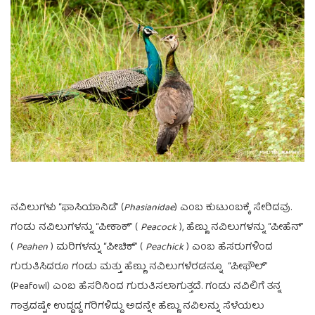
ನವಿಲುಗಳು “ಫಾಸಿಯಾನಿಡೆ” (
Phasianidae
) ಎಂಬ ಕುಟುಂಬಕ್ಕೆ ಸೇರಿದವು.
ಗಂಡು ನವಿಲುಗಳನ್ನು “ಪೀಕಾಕ್” (
Peacock
), ಹೆಣ್ಣು ನವಿಲುಗಳನ್ನು “ಪೀಹೆನ್”
(
Peahen
) ಮರಿಗಳನ್ನು “ಪೀಚಿಕ್” (
Peachick
) ಎಂಬ ಹೆಸರುಗಳಿಂದ
ಗುರುತಿಸಿದರೂ ಗಂಡು ಮತ್ತು ಹೆಣ್ಣು ನವಿಲುಗಳೆರಡನ್ನೂ “ಪೀಫೌಲ್”
(Peafowl) ಎಂಬ ಹೆಸರಿನಿಂದ ಗುರುತಿಸಲಾಗುತ್ತದೆ. ಗಂಡು ನವಿಲಿಗೆ ತನ್ನ
ಗಾತ್ರದಷ್ಟೇ ಉದ್ದದ್ದ ಗರಿಗಳಿದ್ದು ಅದನ್ನೇ ಹೆಣ್ಣು ನವಿಲನ್ನು ಸೆಳೆಯಲು