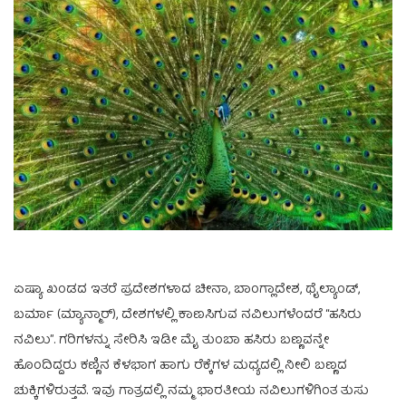
ಏಷ್ಯಾ ಖಂಡದ ಇತರೆ ಪ್ರದೇಶಗಳಾದ ಚೀನಾ, ಬಾಂಗ್ಲಾದೇಶ, ಥೈಲ್ಯಾಂಡ್,
ಬರ್ಮಾ (ಮ್ಯಾನ್ಮಾರ್), ದೇಶಗಳಲ್ಲಿ ಕಾಣಸಿಗುವ ನವಿಲುಗಳೆಂದರೆ “ಹಸಿರು
ನವಿಲು”. ಗರಿಗಳನ್ನು ಸೇರಿಸಿ ಇಡೀ ಮೈ ತುಂಬಾ ಹಸಿರು ಬಣ್ಣವನ್ನೇ
ಹೊಂದಿದ್ದರು ಕಣ್ಣಿನ ಕೆಳಭಾಗ ಹಾಗು ರೆಕ್ಕೆಗಳ ಮಧ್ಯದಲ್ಲಿ ನೀಲಿ ಬಣ್ಣದ
ಚುಕ್ಕಿಗಳಿರುತ್ತವೆ. ಇವು ಗಾತ್ರದಲ್ಲಿ ನಮ್ಮ ಭಾರತೀಯ ನವಿಲುಗಳಿಗಿಂತ ತುಸು