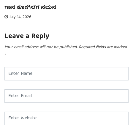
ಗಾನ ಕೋಗಿಲೆಗೆ ನಮನ
July 14, 2026
Leave a Reply
Your email address will not be published.
Required fields are marked
*