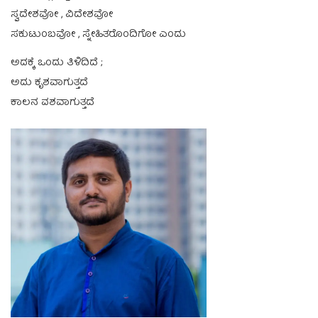
ಸ್ವದೇಶವೋ , ವಿದೇಶವೋ
ಸಕುಟುಂಬವೋ , ಸ್ನೇಹಿತರೊಂದಿಗೋ ಎಂದು
ಅದಕ್ಕೆ ಒಂದು ತಿಳಿದಿದೆ ;
ಅದು ಕೃಶವಾಗುತ್ತದೆ
ಕಾಲನ ವಶವಾಗುತ್ತದೆ