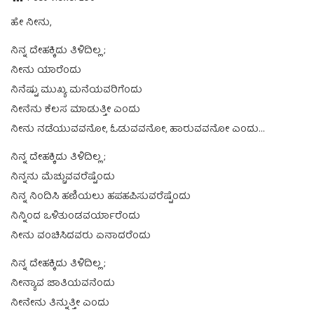
ಹೇ ನೀನು,
ನಿನ್ನ ದೇಹಕ್ಕಿದು ತಿಳಿದಿಲ್ಲ ;
ನೀನು ಯಾರೆಂದು
ನಿನೆಷ್ಟು ಮುಖ್ಯ ಮನೆಯವರಿಗೆಂದು
ನೀನೆನು ಕೆಲಸ ಮಾಡುತ್ತೀ ಎಂದು
ನೀನು ನಡೆಯುವವನೋ, ಓಡುವವನೋ, ಹಾರುವವನೋ ಎಂದು…
ನಿನ್ನ ದೇಹಕ್ಕಿದು ತಿಳಿದಿಲ್ಲ ;
ನಿನ್ನನು ಮೆಚ್ಚುವವರೆಷ್ಟೆಂದು
ನಿನ್ನ ನಿಂದಿಸಿ ಹಣಿಯಲು ಹಪಹಪಿಸುವರೆಷ್ಟೆಂದು
ನಿನ್ನಿಂದ ಒಳಿತುಂಡವರ್ಯಾರೆಂದು
ನೀನು ವಂಚಿಸಿದವರು ಏನಾದರೆಂದು
ನಿನ್ನ ದೇಹಕ್ಕಿದು ತಿಳಿದಿಲ್ಲ ;
ನೀನ್ಯಾವ ಜಾತಿಯವನೆಂದು
ನೀನೇನು ತಿನ್ನುತ್ತೀ ಎಂದು