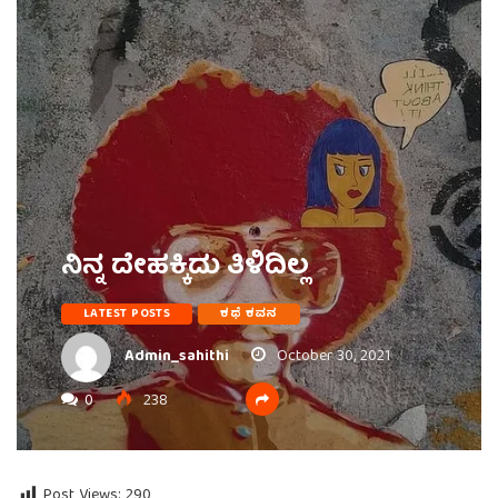
ನಿನ್ನ ದೇಹಕ್ಕಿದು ತಿಳಿದಿಲ್ಲ
LATEST POSTS
ಕಥೆ ಕವನ
Admin_sahithi
October 30, 2021
0
238
Post Views:
290