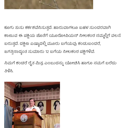
ಕೂಗು ತುಸು ಕರ್ಕಶವೆನಿಸುತ್ತದೆ. ಹಾರುವಾಗಲೂ ಬಹಳ ಸುಂದರವಾಗಿ
ಕಾಣುವ ಈ ಪಕ್ಷಿಯ ಜೊತೆಗೆ ಯೂರೋಪಿಯನ್ ನೀಲಕಂಠ ನಮ್ಮಲ್ಲಿಗೆ ವಲಸೆ
ಬರುತ್ತದೆ. ದಕ್ಷಿಣ ಏಷ್ಯಾದಲ್ಲಿ ಮೂರು ಬಗೆಯವು ಕಂಡುಬಂದರೆ,
ಜಗತ್ತಿನಾದ್ಯಂತ ಸುಮಾರು 12 ಬಗೆಯ ನೀಲಕಂಠ ಪಕ್ಷಿಗಳಿವೆ.
ನಿಮಗೆ ಕಂಡರೆ ರೈತ ಮಿತ್ರ ಎಂಬುದನ್ನು ಯೋಚಿಸಿ ಹಾಗೂ ನಮಗೆ ಬರೆದು
ತಿಳಿಸಿ.