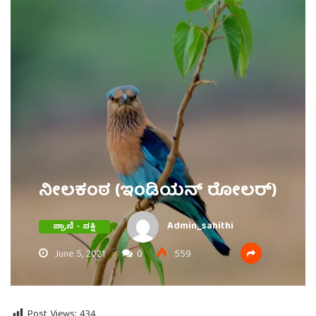
ನೀಲಕಂಠ (ಇಂಡಿಯನ್ ರೋಲರ್)
Admin_sahithi
ಪ್ರಾಣಿ - ಪಕ್ಷಿ
June 5, 2021
0
559
Post Views:
434