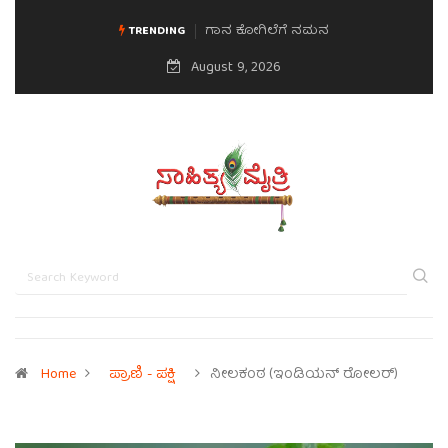
ಮನಸಿನ ಸವಿಭಾವ
TRENDING
August 9, 2026
Home
ಪ್ರಾಣಿ - ಪಕ್ಷಿ
ನೀಲಕಂಠ (ಇಂಡಿಯನ್ ರೋಲರ್)