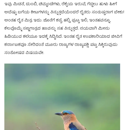
ಇವು ಮಿಡತೆ, ದುಂಬಿ, ಚಿಮ್ಮಂಡೆಗಳು, ರೆಕ್ಕೆಯ ಇರುವೆ, ಗೆದ್ದಲು ಹುಳು ಹೀಗೆ
ಅದೆಷ್ಟು ಬಗೆಯ ಕೀಟಗಳನ್ನು ತಿನ್ನುತ್ತದೆಯೆಂದರೆ ರೈತರು ಸಂತುಷ್ಟರಾಗ ಬೇಕು!
ಅಂತಹ ರೈತ ಮಿತ್ರ ಇದು. ಜೊತೆಗೆ ಕಪ್ಪೆ, ಹಲ್ಲಿ, ಪುಟ್ಟ ಇಲಿ, ಇಂತಹವನ್ನೂ,
ಕೆಲವೊಮ್ಮೆ ಸಣ್ಣಗಾತ್ರದ ಹಾವನ್ನು ಸಹ ತಿನ್ನುತ್ತದೆ. ನಯವಾಗಿ ಮೀನು
ಹಿಡಿಯುವ ಕಲೆಯೂ ಇದಕ್ಕೆ ಸಿದ್ಧಿಸಿದೆ. ಇಂತಹ ರೈತ ಉಪಕಾರಿಯಾದ ಜೀವಿಗೆ
ಕರ್ನಾಟಕವೂ ಸೇರಿದಂತೆ ಮೂರು ರಾಜ್ಯಗಳ ರಾಜ್ಯಪಕ್ಷಿ ಪಟ್ಟ ಸಿಕ್ಕಿರುವುದು
ಸಂತೋಷದ ವಿಷಯವೇ.