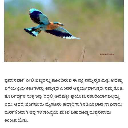
ಪ್ರಧಾನವಾಗಿ ನೀಲಿ ಬಣ್ಣವನ್ನು ಹೊಂದಿರುವ ಈ ಪಕ್ಷಿ ನಮ್ಮ ರೈತ ಮಿತ್ರ. ಅದೆಷ್ಟು
ಬಗೆಯ ಕ್ರಿಮಿ ಕೀಟಗಳನ್ನು ತಿನ್ನುತ್ತದೆ ಎಂದರೆ ಆಶ್ಚರ್ಯವಾಗುತ್ತದೆ. ನಮ್ಮ ತೊಟ,
ಹೊಲಗದ್ದೆಗಳ ಸುತ್ತ ಇವು ಇದ್ದಲ್ಲಿ ಅದೆಷ್ಟೋ ಪ್ರಯೋಜನಕಾರಿಯಾಗಬಲ್ಲದ್ದು
ಇದು. ಆದರೆ, ಬೆಂಗಳೂರು ಮೈಸೂರು ಹೆದ್ದಾರಿಗಾಗಿ ಕಡಿಯಲಾದ ಸಾವಿರಾರು
ಮರಗಳಿಂದಾಗಿ ಇವುಗಳ ಸಂಖ್ಯೆಯ ಮೇಲೆ ಬಹುದೊಡ್ಡ ದುಷ್ಪರಿಣಾಮ
ಉಂಟಾಯಿತು.