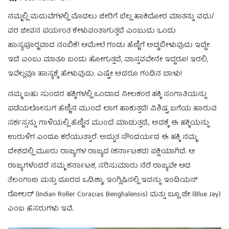
ನಮ್ಮಲ್ಲಿ ಮದುವೆಗಳಲ್ಲಿ ಮೊದಲು ಜೀರಿಗೆ ಬೆಲ್ಲ ಹಾಕಿದೋರ ಮಾತನ್ನು ವಧು/
ವರ ಜೀವನ ಪರ್ಯಂತ ಕೇಳುವಂತಾಗುತ್ತದೆ ಎಂಬುದು ಒಂದು
ಹಾಸ್ಯಪೂರ‍್ಣವಾದ ನಂಬಿಕೆ! ಆಮೇಲೆ ಗಂಡು ಹೆಣ್ಣಿಗೆ ಅಡ್ಡಬೀಳುವುದು ಇದ್ದೇ
ಇದೆ ಎಂಬು ಮಾತೂ ಬಂದು ಹೋಗುತ್ತದೆ, ವಾಸ್ತವವೇನೇ ಇದ್ದರೂ! ಇರಲಿ,
ಇವೆಲ್ಲವೂ ಹಾಸ್ಯಕ್ಕೆ ಹೇಳುವುದು. ಎಷ್ಟೇ ಅದರೂ ಗಂಡಿನ ಬಾಳು!
ನಮ್ಮ ಬಹು ಸುಂದರ ಹಕ್ಕಿಗಳಲ್ಲಿ ಒಂದಾದ ನೀಲಕಂಠ ಹಕ್ಕಿ ಸಂಗಾತಿಯನ್ನು
ಪಡೆಯಲೋಸುಗ ಹೆಣ್ಣಿನ ಮುಂದೆ ಲಾಗ ಹಾಕುತ್ತದೆ! ವಿಶಿಷ್ಟ ಬಗೆಯ ಹಾರುವ
ಸರ್ಕಸ್ಸನ್ನು ಗಾಳಿಯಲ್ಲಿ ಹೆಣ್ಣಿನ ಮುಂದೆ ಮಾಡುತ್ತದೆ,. ಅದಕ್ಕೆ ಈ ಹಕ್ಕಿಯನ್ನು
ಉರುಳಿಗ ಎಂದೂ ಕರೆಯುತ್ತಾರೆ. ಅದ್ಭುತ ಸೌಂದರ್ಯದ ಈ ಹಕ್ಕಿ ನಮ್ಮ
ದೇಶದಲ್ಲಿ ಮೂರು ರಾಜ್ಯಗಳ ರಾಜ್ಯದ (ಕರ್ನಾಟಕದ) ಪಕ್ಷಿಯಾಗಿದೆ. ಆ
ರಾಜ್ಯಗಳೆಂದರೆ ನಮ್ಮ ಕರ್ನಾಟಕ, ಸರಿಸುಮಾರು ನೆರೆ ರಾಜ್ಯವೇ ಆದ
ತೆಲಂಗಾಣ ಮತ್ತು ದೂರದ ಒಡಿಶ್ಶಾ. ಇಂಗ್ಲಿಷಿನಲ್ಲಿ ಇದನ್ನು ಇಂಡಿಯನ್
ರೋಲರ್ (Indian Roller Coracias Benghalensis) ಮತ್ತು ಬ್ಲೂ ಜೇ (Blue Jay)
ಎಂಬ ಹೆಸರುಗಳು ಇವೆ.