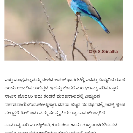
ಇಷ್ಟು ಮಾತ್ರವಲ್ಲ ನಮ್ಮ ದೇಶದ ಅನೇಕ ಭಾಗಗಳಲ್ಲಿ ಇದನ್ನು ವಿಷ್ಣುವಿನ ರೂಪ
ಎಂದು ಆರಾಧಿಸಲಾಗುತ್ತದೆ. ಇದನ್ನು ಕಂಡರೆ ಮಂತ್ರಗಳನ್ನು ಪಠಿಸುತ್ತಾರೆ.
ಸಾವಿನ ಮೊದಲು ಇದು ಕಂಡರೆ ಮರಣಕಾಲದಲ್ಲಿ ವಿಷ್ಣುವಿನ
ದರ್ಶನವಾಯಿತೆಂದುಕೊಳ್ಳುತ್ತಾರೆ. ದಸರಾ ಹಬ್ಬದ ಸಂದರ್ಭದಲ್ಲಿ ಇದಕ್ಕೆ ಪೂಜೆ
ಸಲ್ಲುತ್ತದೆ. ಹೀಗೆ ಇದು ನಮ್ಮ ಸಂಸ್ಕೃತಿಯಲ್ಲೂ ಹಾಸುಕೊಕ್ಕಾಗಿದೆ.
ಸಾಮಾನ್ಯವಾಗಿ ಮುಳ್ಳುಕಂಟಿ, ಕುರುಚಲು ಕಾಡು, ಗುಡ್ಡಬಂಡೆಗಳಿರುವಡೆ