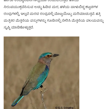
ಹಾಗೂ ಉದ್ಯಾನವನಗಳಲ್ಲಿಯೂ ಕಂಡುಬರುತ್ತವೆ. ಹಳೆಯ
ನಿರುಪಯುಕ್ತವೆನಿಸುವ ಲಡ್ಡು ಹಿಡಿದ ಮರ, ಹಳೆಯ ಪಾಳುಬಿದ್ದ ಕಟ್ಟಡಗಳ
ರಂದ್ರಗಳಲ್ಲಿ, ಇಲ್ಲವೆ ಮರದ ರಂದ್ರದಲ್ಲಿ ಮೊಟ್ಟಯಿಟ್ಟು ಮರಿಮಾಡುತ್ತವೆ. ಹತ್ತಿ
ಮತ್ತಿತರ ಮೆತ್ತನೆಯ ವಸ್ತುಗಳನ್ನು ಗೂಡಿನಲ್ಲಿ ಸೇರಿಸಿ ಮೆತ್ತನೆಯ ವಲಯವನ್ನು
ಸೃಷ್ಟಿ ಮಾಡಿಕೊಳ್ಳುತ್ತದೆ.