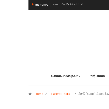
ಮನಸಿನ ಸವಿಭಾವ
TRENDING
ಸಿನಿಮಾ-ರಂಗಭೂಮಿ
ಕಥೆ-ಕವನ
Home
Latest Posts
ನೀಲಿ “ರಾಜ” ನೊಣಹಿ