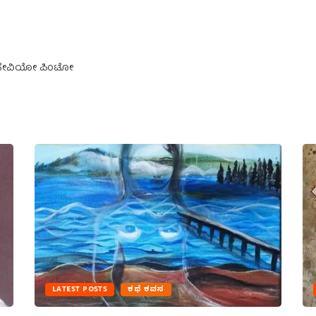
ಾಗು ಸೇವಿಯೋ ಪಿಂಟೋ
LATEST POSTS
ಕಥೆ ಕವನ