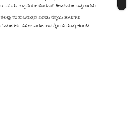
ುಕ ಎಂದರೆ ಸರಿಯಾಗುತ್ತದೆಯೇ ಹೊರತಾಗಿ ಕೀಟಹಿಡುಕ ಎನ್ನಲಾಗದು!
 ಕೆಲವು ಕಂಡುಬರುತ್ತವೆ. ಎರಡು ರೆಕ್ಕೆಯ ಹುಳುಗಳು
ೊಣಹಿಡುಕಗಳು ಸಹ ಆಹಾರಜಾಲದಲ್ಲಿ ಬಹುಮುಖ್ಯ ಕೊಂಡಿ