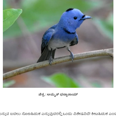
ಚಿತ್ರ : ಅಮೃತ್ ಧನ್ವಾತಾಯ್
ನ್ನುವ ಬದಲು ನೊಣಹಿಡುಕ ಎನ್ನುವುದರಲ್ಲಿ ಒಂದು ವಿಶೇಷವಿದೆ! ಕೀಟಹಿಡುಕ ಎಂದರ