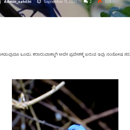
Admin_sahithi
September 11, 2021
2
335
ಡುವುದೂ ಒಂದು. ಕರಾರುವಾಕ್ಕಾಗಿ ಅದೇ ಪ್ರದೇಶಕ್ಕೆ ಬರುವ ಇವು ಸಂತೋಷ ತರುವುದಲ