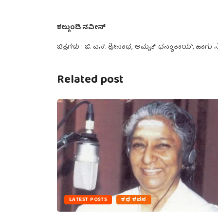
ಕಲ್ಗುಂಡಿ ನವೀನ್
ಚಿತ್ರಗಳು : ಜಿ. ಎಸ್. ಶ್ರೀನಾಥ, ಅಮೃತ್ ಧನ್ವಾತಾಯ್, ಹ
Related post
LATEST POSTS
ಕಥೆ ಕವನ