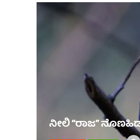
ನೀಲಿ “ರಾಜ” ನೊಣಹಿಡು