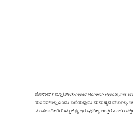
ಮೊನಾರ್ಚ್ ಬ್ಲೂ (
Black-naped Monarch Hypothymis az
ಸುಂದರ/ಇಲ್ಲ ಎಂದು ಎಣಿಸುವುದು ಮನುಷ್ಯನ ದೌರ್ಬಲ್ಯ. ಇರಲಿ. ಈ
ಮಾಸಲುನೀಲಿಯಿದ್ದು ಕಪ್ಪು ಇರುವುದಿಲ್ಲ. ಉತ್ತರ ಹಾಗೂ ದಕ್ಷ