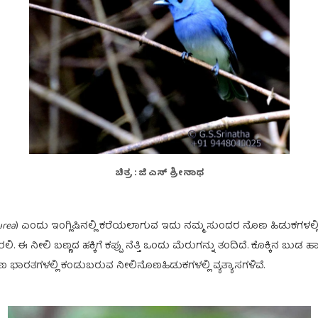
ಚಿತ್ರ : ಜಿ ಎಸ್ ಶ್ರೀನಾಥ
urea
) ಎಂದು ಇಂಗ್ಲಿಷಿನಲ್ಲಿ ಕರೆಯಲಾಗುವ ಇದು ನಮ್ಮ ಸುಂದರ ನೊಣ ಹಿಡುಕಗಳಲ್ಲಿ ಒ
 ನೀಲಿ ಬಣ್ಣದ ಹಕ್ಕಿಗೆ ಕಪ್ಪು ನೆತ್ತಿ ಒಂದು ಮೆರುಗನ್ನು ತಂದಿದೆ. ಕೊಕ್ಕಿನ ಬುಡ ಹಾಗ
ಿಣ ಭಾರತಗಳಲ್ಲಿ ಕಂಡುಬರುವ ನೀಲಿನೊಣಹಿಡುಕಗಳಲ್ಲಿ ವ್ಯತ್ಯಾಸಗಳಿವೆ.