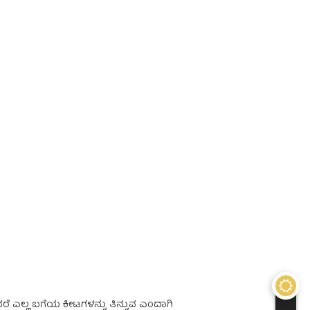
ೆ ಎಲ್ಲ ಬಗೆಯ ಕೀಟಗಳನ್ನು ತಿನ್ನುವ ಎಂದಾಗಿ