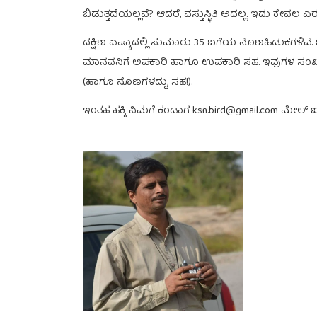
ಬಿಡುತ್ತದೆಯಲ್ಲವೆ? ಆದರೆ, ವಸ್ತುಸ್ಥಿತಿ ಅದಲ್ಲ. ಇದು ಕೇವಲ
ದಕ್ಷಿಣ ಏಷ್ಯಾದಲ್ಲಿ ಸುಮಾರು 35 ಬಗೆಯ ನೊಣಹಿಡುಕಗಳಿವೆ. 
ಮಾನವನಿಗೆ ಅಪಕಾರಿ ಹಾಗೂ ಉಪಕಾರಿ ಸಹ. ಇವುಗಳ ಸಂಖ್ಯಾ
(ಹಾಗೂ ನೊಣಗಳದ್ದು, ಸಹ!).
ಇಂತಹ ಹಕ್ಕಿ ನಿಮಗೆ ಕಂಡಾಗ ksn.bird@gmail.com ಮೇಲ್ ಐ