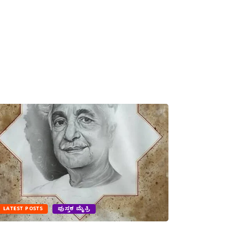
LATEST POSTS
ಪುಸ್ತಕ ಮೈತ್ರಿ
LATEST PO