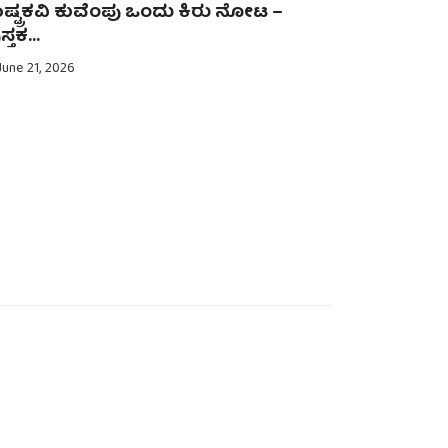
ಷ್ಟ್ರಕವಿ ಕುವೆಂಪು ಒಂದು ಕಿರು ನೋಟ –
ಗಾನ ಕೋಗ
ಸ್ತಕ...
July 14, 202
une 21, 2026