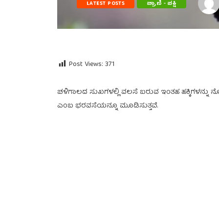
LATEST POSTS
ಪ್ರಾಣಿ - ಪಕ್ಷಿ
Post Views:
371
ಚಳಿಗಾಲದ ಸುಖಗಳಲ್ಲಿ ವಲಸೆ ಬರುವ ಇಂತಹ ಹಕ್ಕಿಗಳನ್ನು ನೋ
ಎಂಬ ಭರವಸೆಯನ್ನೂ ಮೂಡಿಸುತ್ತವೆ.